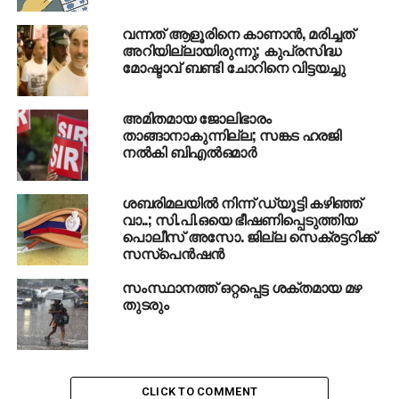
RELATED TOPICS:
HOT
KERALA
TEMPERATURE
വന്നത് ആളൂരിനെ കാണാന്‍, മരിച്ചത്
അറിയില്ലായിരുന്നു; കുപ്രസിദ്ധ
UP NEXT
മോഷ്ടാവ് ബണ്ടി ചോറിനെ വിട്ടയച്ചു
ചര്‍ച്ച വിജയം; കാനഡക്കെതിരെ ട്രംപ്
പ്രഖ്യാപിച്ച ഇറക്കുമതി തീരുവ മരവിപ്പിച്ചു
അമിതമായ ജോലിഭാരം
DON'T MISS
മലപ്പുറത്ത് ആത്മഹത്യ ചെയ്ത 18കാരിയുടെ
താങ്ങാനാകുന്നില്ല; സങ്കട ഹരജി
പോസ്റ്റ്‌മോര്‍ട്ടം ഇന്ന്; ആണ്‍സുഹൃത്ത്
നല്‍കി ബിഎല്‍ഒമാര്‍
അപകടനില തരണം ചെയ്തു
ശബരിമലയില്‍ നിന്ന് ഡ്യൂട്ടി കഴിഞ്ഞ്
വാ..; സി.പി.ഒയെ ഭീഷണിപ്പെടുത്തിയ
പൊലീസ് അസോ. ജില്ല സെക്രട്ടറിക്ക്
സസ്‌പെന്‍ഷന്‍
സംസ്ഥാനത്ത് ഒറ്റപ്പെട്ട ശക്തമായ മഴ
തുടരും
CLICK TO COMMENT