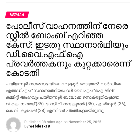
വ്യക്തമായിട്ടില്ല. നിലവില്‍ ബെംഗളൂരുവില്‍
താമസിക്കുന്ന ആന്ധ്രാപ്രദേശ് സ്വദേശി ജയന്ത് ടി
KERALA
(23)യാണ് മദനായകനഹള്ളി പൊലീസ് സ്റ്റേഷനില്‍
പോലീസ് വാഹനത്തിന് നേരെ
പരാതി നല്‍കിയത്. പ്രതിയെ കുറിച്ചുള്ള നിര്‍ണായക
വിവരങ്ങള്‍ ലഭിച്ചിട്ടുണ്ടെന്ന് അന്വേഷണ സംഘം
സ്റ്റീല്‍ ബോംബ് എറിഞ്ഞ
അറിയിച്ചു.
കേസ്: ഇടതു സ്ഥാനാര്‍ഥിയും
ഡി.വൈ.എഫ്.ഐ
പ്രവര്‍ത്തകനും കുറ്റക്കാരെന്ന്
കോടതി
പയ്യന്നൂര്‍ നഗരസഭയിലെ വെള്ളൂര്‍ മൊട്ടമ്മല്‍ വാര്‍ഡിലെ
എല്‍ഡിഎഫ് സ്ഥാനാര്‍ഥിയും ഡി.വൈ.എഫ്.ഐ ജില്ല
കമ്മിറ്റി അംഗവും പയ്യന്നൂര്‍ ബ്ലോക്ക് സെക്രട്ടറിയുമായ
വി.കെ. നിഷാദ് (35), ടി.സി.വി നന്ദകുമാര്‍ (35), എ. മിഥുന്‍ (36),
കെ.വി. കൃപേഷ് (38) എന്നിവര്‍ പ്രതികളായിരുന്നു.
Published
38 mins ago
on
November 25, 2025
By
webdesk18