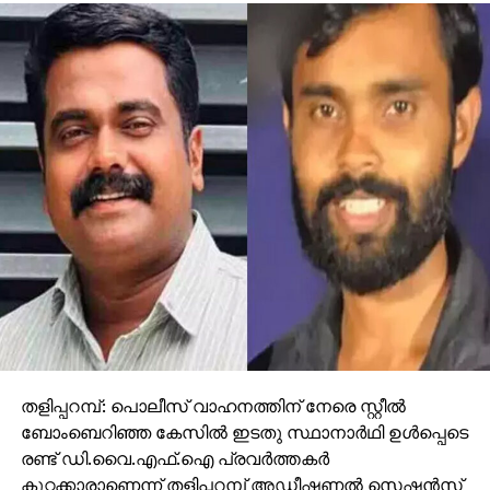
തളിപ്പറമ്പ്: പൊലീസ് വാഹനത്തിന് നേരെ സ്റ്റീല്‍
ബോംബെറിഞ്ഞ കേസില്‍ ഇടതു സ്ഥാനാര്‍ഥി ഉള്‍പ്പെടെ
രണ്ട് ഡി.വൈ.എഫ്.ഐ പ്രവര്‍ത്തകര്‍
കുറ്റക്കാരാണെന്ന് തളിപ്പറമ്പ് അഡീഷണല്‍ സെഷന്‍സ്