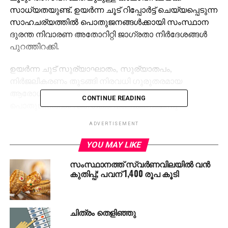
സാധ്യതയുണ്ട്. ഉയര്‍ന്ന ചൂട് റിപ്പോര്‍ട്ട് ചെയ്യപ്പെടുന്ന
സാഹചര്യത്തില്‍ പൊതുജനങ്ങള്‍ക്കായി സംസ്ഥാന
ദുരന്ത നിവാരണ അതോറിറ്റി ജാഗ്രതാ നിര്‍ദേശങ്ങള്‍
പുറത്തിറക്കി.
ഉയര്‍ന്ന ചൂട് സൂര്യാഘാതം, സൂര്യാതപം,
നിര്‍ജലീകരണം തുടങ്ങി നിരവധി ഗുരുതരമായ
ആരോഗ്യ പ്രശ്‌നങ്ങള്‍ക്ക് കാരണമാകും.
CONTINUE READING
പൊതുജനങ്ങള്‍ ?ജാ?ഗ്രത പാലിക്കണമെന്നു
മുന്നറിയിപ്പിലുണ്ട്.
ADVERTISEMENT
പകല്‍ 11 മുതല്‍ 3 മണി വരെയുള്ള സമയത്ത് നേരിട്ട്
YOU MAY LIKE
ശരീരത്തില്‍ കൂടുതല്‍ സമയം തുടര്‍ച്ചയായി
സംസ്ഥാനത്ത് സ്വര്‍ണവിലയില്‍ വന്‍
സൂര്യപ്രകാശം ഏല്‍ക്കുന്നത് ഒഴിവാക്കുക. പരമാവധി
കുതിപ്പ്; പവന് 1,400 രൂപ കൂടി
ശുദ്ധജലം കുടിക്കുക. ദാഹമില്ലെങ്കിലും വെള്ളം
കുടിക്കുന്നത് തുടരുക.
ചിത്രം തെളിഞ്ഞു