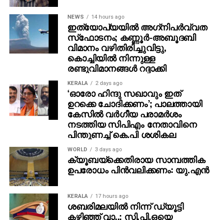
ബോംബെറിഞ്ഞതെന്നും കേസ് വ്യക്തമാക്കുന്നു.
NEWS
14 hours ago
ഇത്യോപ്യയില്‍ അഗ്‌നിപര്‍വ്വത
യൂത്ത് കോണ്‍ഗ്രസ് നേതാവ് രൂപേഷിനെ ഒരു സംഘം
സ്‌ഫോടനം; കണ്ണൂർ-അബൂദബി
സി.പി.എം പ്രവര്‍ത്തകര്‍ ആക്രമിക്കുന്നു എന്ന
വിമാനം വഴിതിരിച്ചുവിട്ടു,
വിവരമറിഞ്ഞ് തിരികെ പോകുകയായിരുന്ന പൊലീസ്
കൊച്ചിയിൽ നിന്നുള്ള
സംഘത്തിന്മേലാണ് പ്രതികള്‍ ബൈക്കിലെത്തി
രണ്ടുവിമാനങ്ങൾ റദ്ദാക്കി
ബോംബെറിഞ്ഞതെന്ന് പ്രോസിക്യൂഷന്‍ വാദിച്ചു.
KERALA
2 days ago
പ്രോസിക്യൂട്ടര്‍മാരായ യു. രമേശന്‍, മധു എന്നിവര്‍
‘ഓരോ ഹിന്ദു സഖാവും ഇത്
സര്‍ക്കാരിനുവേണ്ടി ഹാജരായി.
ഉറക്കെ ചോദിക്കണം’; പാലത്തായി
കേസിൽ വർഗീയ പരാമർശം
നടത്തിയ സിപിഎം നേതാവിനെ
പിന്തുണച്ച് കെ.പി ശശികല
WORLD
3 days ago
ക്യൂബയ്ക്കെതിരായ സാമ്പത്തിക
ഉപരോധം പിന്‍വലിക്കണം: യു.എന്‍
KERALA
17 hours ago
ശബരിമലയില്‍ നിന്ന് ഡ്യൂട്ടി
കഴിഞ്ഞ് വാ..; സി.പി.ഒയെ