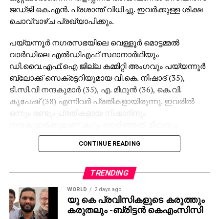
ജഡ്ജി കെ.എന്‍. പ്രശാന്ത് വിധിച്ചു. ഇവര്‍ക്കുള്ള ശിക്ഷ
ചൊവ്വാഴ്ച പ്രഖ്യാപിക്കും.
പയ്യന്നൂര്‍ നഗരസഭയിലെ വെള്ളൂര്‍ മൊട്ടമ്മല്‍
വാര്‍ഡിലെ എല്‍ഡിഎഫ് സ്ഥാനാര്‍ഥിയും
ഡി.വൈ.എഫ്.ഐ ജില്ല കമ്മിറ്റി അംഗവും പയ്യന്നൂര്‍
ബ്ലോക്ക് സെക്രട്ടറിയുമായ വി.കെ. നിഷാദ് (35),
ടി.സി.വി നന്ദകുമാര്‍ (35), എ. മിഥുന്‍ (36), കെ.വി.
കൃപേഷ് (38) എന്നിവര്‍ പ്രതികളായിരുന്നു. ഇവരില്‍
ഒന്നും രണ്ടും പ്രതികളായ നിഷാദിനും
നന്ദകുമാര്‍ക്കുമാണ് കുറ്റം തെളിഞ്ഞത്. മിഥുനും
കൃപേഷിനെയും കോടതി വെറുതെ വിട്ടു.
CONTINUE READING
2012 ഓഗസ്റ്റ് 1-നാണ് സംഭവം നടന്നത്. അരിയില്‍
ഷുക്കൂര്‍ വധക്കേസില്‍ അന്നത്തെ സി.പി.എം ജില്ലാ
TRENDING
സെക്രട്ടറി പി. ജയരാജനെ പൊലീസ് അറസ്റ്റ്
WORLD
2 days ago
ചെയ്തതിനെ തുടര്‍ന്ന് സംസ്ഥാനത്ത് വ്യാപകമായി
യു കെ പ്രവിസികളുടെ കരുത്തും
അക്രമ സംഭവങ്ങള്‍ അരങ്ങേറി. ഇതിന്റെ ഭാഗമായാണ്
കരുതലും -ബ്രിട്ടൻ കെഎംസിസി
പയ്യന്നൂരില്‍ പൊലീസ് വാഹനത്തിന് നേരെ സ്റ്റീല്‍