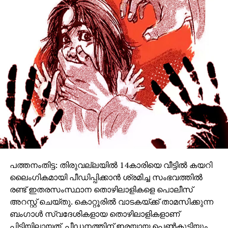
പത്തനംതിട്ട: തിരുവല്ലയിൽ 14കാരിയെ വീട്ടിൽ കയറി
ലൈംഗികമായി പീഡിപ്പിക്കാൻ ശ്രമിച്ച സംഭവത്തിൽ
രണ്ട് ഇതരസംസ്ഥാന തൊഴിലാളികളെ പൊലീസ്
അറസ്റ്റ് ചെയ്തു. കൊറ്റൂരിൽ വാടകയ്ക്ക് താമസിക്കുന്ന
ബംഗാൾ സ്വദേശികളായ തൊഴിലാളികളാണ്
പിടിയിലായത്. പീഡനത്തിന് ഇരയായ പെൺകുട്ടിയും