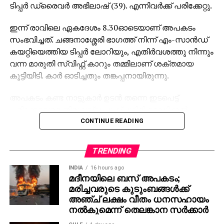
ടിപ്പര്‍ ഡ്രൈവര്‍ അഭിലാഷ് (39). എന്നിവര്‍ക്ക് പരിക്കേറ്റു.
ഇന്ന് രാവിലെ ഏകദേശം 8.30ഓടെയാണ് അപകടം
സംഭവിച്ചത്. ചങ്ങനാശ്ശേരി ഭാഗത്ത് നിന്ന് എം-സാന്‍ഡ്
കയറ്റിയെത്തിയ ടിപ്പര്‍ ലോറിയും, എതിര്‍വശത്തു നിന്നും
വന്ന മാരുതി സ്വിഫ്റ്റ് കാറും തമ്മിലാണ് ശക്തമായ
കൂട്ടിയിടി. കാര്‍ ഓടിച്ചതും തങ്കപ്പനായിരുന്നു.
അപകടം കണ്ട നാട്ടുകാര്‍ ഉടന്‍ തന്നെ ഇടപെട്ട്
പരിക്കേറ്റവരെ തിരുവല്ല പുഷ്പഗിരി മെഡിക്കല്‍
കോളജ് ആശുപത്രിയില്‍ എത്തിച്ചു. ലളിത തങ്കപ്പന്റെ
CONTINUE READING
നില ഗുരുതരമാണെന്ന് ആശുപത്രി അധികൃതര്‍
അറിയിച്ചു.
TRENDING
അപകടത്തെ തുടര്‍ന്ന് ലോറി നിയന്ത്രണം വിട്ട് മറിഞ്ഞു.
INDIA
16 hours ago
മദീനയിലെ ബസ് അപകടം;
ക്രെയിന്‍ ഉപയോഗിച്ച് വാഹനം മാറ്റാനുള്ള ശ്രമം
മരിച്ചവരുടെ കുടുംബങ്ങള്‍ക്ക്
തുടരുകയാണ്. തിരുവല്ല പൊലീസ്, അഗ്നിശമനസേന
അഞ്ച് ലക്ഷം വീതം ധനസഹായം
എന്നിവരും സ്ഥലത്തെത്തി. അപകടം കാരണം റോഡില്‍
നല്‍കുമെന്ന് തെലങ്കാന സര്‍ക്കാര്‍
വലിയ ഗതാഗതക്കുരുക്കാണ് അനുഭവപ്പെട്ടത്.