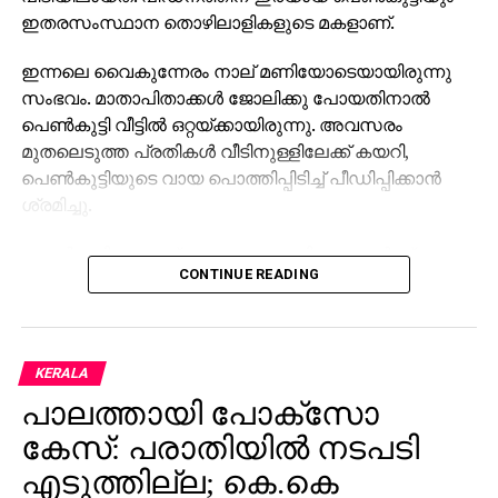
ഇതരസംസ്ഥാന തൊഴിലാളികളുടെ മകളാണ്.
ഇന്നലെ വൈകുന്നേരം നാല് മണിയോടെയായിരുന്നു
സംഭവം. മാതാപിതാക്കൾ ജോലിക്കു പോയതിനാൽ
പെൺകുട്ടി വീട്ടിൽ ഒറ്റയ്ക്കായിരുന്നു. അവസരം
മുതലെടുത്ത പ്രതികൾ വീടിനുള്ളിലേക്ക് കയറി,
പെൺകുട്ടിയുടെ വായ പൊത്തിപ്പിടിച്ച് പീഡിപ്പിക്കാൻ
ശ്രമിച്ചു.
പെൺകുട്ടി കരഞ്ഞ് ബഹളം വെച്ചതിനെ തുടർന്ന്
CONTINUE READING
സമീപവാസികൾ സ്ഥലത്തെത്തി. പ്രതികൾ
ഒളിച്ചോടാൻ ശ്രമിച്ചെങ്കിലും ഒരാളെ നാട്ടുകാർ
പിന്തുടർന്ന് പിടികൂടി പൊലീസിന് കൈമാറി. ഇയാളുടെ
മൊഴിയുടെ അടിസ്ഥാനത്തിൽ രണ്ടാമനെയും പിന്നീട്
KERALA
പൊലീസ് പിടികൂടി.
പാലത്തായി പോക്സോ
പ്രതികളുടെ വ്യക്തിവിവരങ്ങൾ ഉൾപ്പെടെ
കേസ്: പരാതിയില്‍ നടപടി
പരിശോധിച്ചുവരികയാണെന്ന് തിരുവല്ല പൊലീസ്
എടുത്തില്ല; കെ.കെ
അറിയിച്ചു. സംഭവത്തിൽ കൂടുതൽ അന്വേഷണം