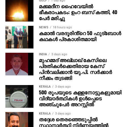
GULF
1 day ago
മക്കമദീന ഹൈവേയില്‍
ഭീകരാപകടം: ഉംറ ബസ് കത്തി, 40
പേര്‍ മരിച്ചു
NEWS
18 hours ago
കമാൽ വരദൂരിൻ്റെ 50 ഫുട്ബോൾ
കഥകൾ പ്രകാശിതമായി
INDIA
3 days ago
മുഹമ്മദ് അഖ്‌ലാഖ് കേസിലെ
പ്രതികള്‍ക്കെതിരായ കേസ്
പിന്‍വലിക്കാന്‍ യു.പി. സര്‍ക്കാര്‍
നീക്കം തുടങ്ങി
KERALA
3 days ago
500 രൂപയുടെ കള്ളനോട്ടുകളുമായി
വിദ്യാര്‍ത്ഥികള്‍ ഉള്‍പ്പെടെ
അഞ്ചുപേര്‍ അറസ്റ്റില്‍
KERALA
3 days ago
തദ്ദേശ തെരഞ്ഞെടുപ്പില്‍
സ്ഥാനാര്‍ത്ഥി നിര്‍ണയത്തില്‍