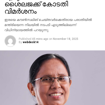
ശൈലജക്ക് കോടതി
പുരോഗമിക്കുകയാണ്.
വിമര്‍ശനം
ഇരയെ കൗണ്‍സലിങ് ചെയ്തവര്‍ക്കെതിരായ പരാതിയില്‍
മന്ത്രിയെന്ന നിലയില്‍ നടപടി എടുത്തില്ലെന്ന്
വിധിന്യായത്തില്‍ പറയുന്നു
Published
45 mins ago
on
November 18, 2025
By
webdesk14