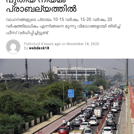
ഹൈക്കോടതി വിധിച്ചിരുന്നു. കേസിന്റെ വിചാരണയില്‍
പ്രാബല്യത്തില്‍
അത്യാവശ്യമല്ലെങ്കില്‍ നേരിട്ട് ഹാജരാകാന്‍
യെദ്യൂരപ്പയെ നിര്‍ബന്ധിക്കരുതെന്ന് കോടതി
വാഹനങ്ങളുടെ പ്രായം 10-15 വര്‍ഷം, 15-20 വര്‍ഷം, 20
ഉത്തരവിട്ടു. ജസ്റ്റിസ് എം.ഐ അരുണിന്റെ സിംഗിള്‍
വര്‍ഷത്തിലധികം എന്നിങ്ങനെ മൂന്നു വിഭാഗങ്ങളായി തിരിച്ച്
ബെഞ്ചിന്റെയായിരുന്നു വിധി. ഹൈക്കോടതി വിധിക്ക്
ഫീസ് വര്‍ധിപ്പിച്ചിട്ടുണ്ട്.
പിന്നാലെ സ്‌പെഷ്യല്‍ പബ്ലിക്ക് പ്രോസിക്യൂട്ടര്‍
അശോക് നായിക് അതിവേഗ കോടതിയെ
Published
4 hours ago
on
November 18, 2025
By
webdesk18
സമീപിക്കുകയായിരുന്നു.