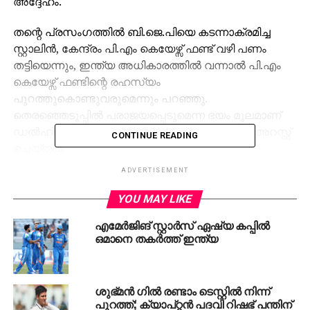
അദ്ദേഹം.
തന്റെ പ്രസംഗത്തില്‍ ബി.ജെ.പിയെ കടന്നാക്രമിച്ച
സ്റ്റാലിന്‍, കേന്ദ്രം പി.എം കെയേഴ്സ് ഫണ്ട് വഴി പണം
തട്ടിയെന്നും, ഇന്ത്യ അധികാരത്തില്‍ വന്നാല്‍ പി.എം
കെയേഴ്സ് ഫണ്ടിന്റെ രഹസ്യം
പുറത്തുകൊണ്ടുവരുമെന്നും പറഞ്ഞു.
തെരഞ്ഞെടുപ്പില്‍ പരാജയപ്പെടുമെന്ന ഭയം മൂലമാണ്
ഡല്‍ഹി മുഖ്യമന്ത്രി അരവിന്ദ് കെജ്രിവാളിനെ അറസ്റ്റ്
CONTINUE READING
ചെയ്തത്.
ADVERTISEMENT
ജനങ്ങള്‍ തങ്ങള്‍ക്കെതിരെ തിരിഞ്ഞെന്നും പ്രതിപക്ഷ
പാര്‍ട്ടികള്‍ ഒന്നിച്ചുനിന്ന് ബി.ജെ.പിയെ ചെറുത്ത്
YOU MAY LIKE
തോല്‍പ്പിച്ചുവെന്നും ഇനി ഭരണത്തില്‍ കയറാന്‍
എമേര്‍ജിങ് സ്റ്റാര്‍സ് ഏഷ്യ കപ്പില്‍
കഴിയില്ലെന്നുമുള്ള പേടി കാരണമാണ് കള്ളക്കേസില്‍
ഒമാനെ തകര്‍ത്ത് ഇന്ത്യ
കുടുക്കി എല്ലാവരെയും ജയിലില്‍ അടയ്ക്കുന്നത്.
മോദി സര്‍ക്കാര്‍ തമിഴ്നാട്ടില്‍ ഒരു പദ്ധതികളും
നടപ്പാക്കിയിട്ടില്ല. എല്ലാം ഇപ്പോഴും വാഗ്ദാനങ്ങള്‍
ശുഭ്മന്‍ ഗില്‍ രണ്ടാം ടെസ്റ്റില്‍ നിന്ന്
മാത്രമായി നില്‍ക്കുകയാണെന്നും സ്റ്റാലിന്‍
പുറത്ത്; ക്യാപ്റ്റന്‍ പദവി റിഷഭ് പന്തിന്