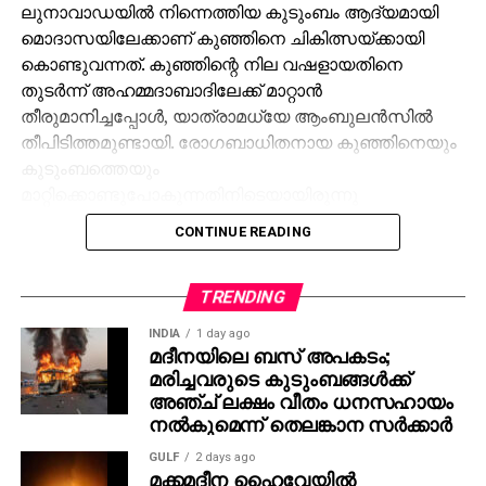
ലുനാവാഡയില്‍ നിന്നെത്തിയ കുടുംബം ആദ്യമായി
മൊദാസയിലേക്കാണ് കുഞ്ഞിനെ ചികിത്സയ്ക്കായി
കൊണ്ടുവന്നത്. കുഞ്ഞിന്റെ നില വഷളായതിനെ
തുടര്‍ന്ന് അഹമ്മദാബാദിലേക്ക് മാറ്റാന്‍
തീരുമാനിച്ചപ്പോള്‍, യാത്രാമധ്യേ ആംബുലന്‍സില്‍
തീപിടിത്തമുണ്ടായി. രോഗബാധിതനായ കുഞ്ഞിനെയും
കുടുംബത്തെയും
മാറ്റിക്കൊണ്ടുപോകുന്നതിനിടെയായിരുന്നു
അപകടമെന്ന് ആരവല്ലി ജില്ലാ പൊലീസ് സൂപ്രണ്ട്
CONTINUE READING
മനോഹര്‍സിങ് ജഡേജ അറിയിച്ചു. തീപിടുത്തത്തിന്റെ
കൃത്യമായ കാരണം ഫോറന്‍സിക് വിദഗ്ധരുടെ
പരിശോധനയ്ക്ക് ശേഷം മാത്രമേ വ്യക്തമാകൂവെന്ന്
TRENDING
എസ്.പി കൂട്ടിച്ചേര്‍ത്തു. പരിക്കേറ്റ മൂന്ന് പേരെയും
INDIA
1 day ago
പൊള്ളലേറ്റ് ആശുപത്രിയില്‍
മദീനയിലെ ബസ് അപകടം;
മരിച്ചവരുടെ കുടുംബങ്ങള്‍ക്ക്
പ്രവേശിപ്പിച്ചിരിക്കുകയാണ്.
അഞ്ച് ലക്ഷം വീതം ധനസഹായം
നല്‍കുമെന്ന് തെലങ്കാന സര്‍ക്കാര്‍
GULF
2 days ago
മക്കമദീന ഹൈവേയില്‍