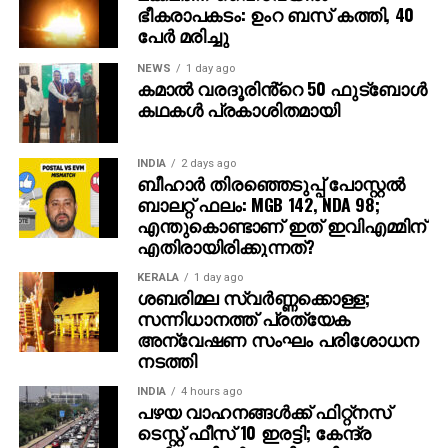
ഭീകരാപകടം: ഉംറ ബസ് കത്തി, 40
പേര്‍ മരിച്ചു
NEWS
1 day ago
കമാൽ വരദൂരിൻ്റെ 50 ഫുട്ബോൾ
കഥകൾ പ്രകാശിതമായി
INDIA
2 days ago
ബീഹാർ തിരഞ്ഞെടുപ്പ് പോസ്റ്റൽ
ബാലറ്റ് ഫലം: MGB 142, NDA 98;
എന്തുകൊണ്ടാണ് ഇത് ഇവിഎമ്മിന്
എതിരായിരിക്കുന്നത്?
KERALA
1 day ago
ശബരിമല സ്വര്‍ണ്ണക്കൊള്ള;
സന്നിധാനത്ത് പ്രത്യേക
അന്വേഷണ സംഘം പരിശോധന
നടത്തി
INDIA
4 hours ago
പഴയ വാഹനങ്ങള്‍ക്ക് ഫിറ്റ്‌നസ്
ടെസ്റ്റ് ഫീസ് 10 ഇരട്ടി; കേന്ദ്ര