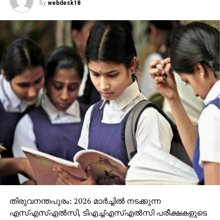
By
webdesk18
തിരുവനന്തപുരം: 2026 മാര്‍ച്ചില്‍ നടക്കുന്ന
എസ്എസ്എല്‍സി, ടിഎച്ച്എസ്എല്‍സി പരീക്ഷകളുടെ