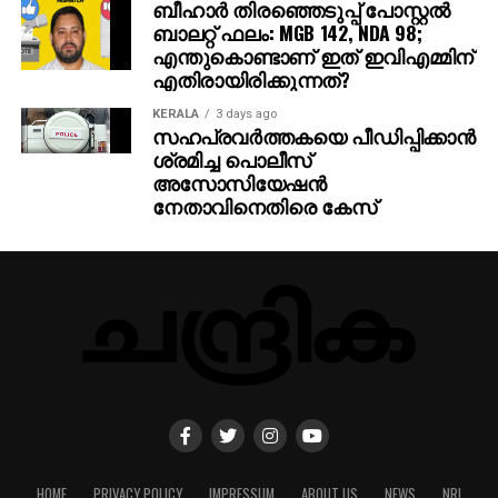
ബീഹാർ തിരഞ്ഞെടുപ്പ് പോസ്റ്റൽ
ബാലറ്റ് ഫലം: MGB 142, NDA 98;
എന്തുകൊണ്ടാണ് ഇത് ഇവിഎമ്മിന്
എതിരായിരിക്കുന്നത്?
KERALA
3 days ago
സഹപ്രവര്‍ത്തകയെ പീഡിപ്പിക്കാന്‍
ശ്രമിച്ച പൊലീസ്
അസോസിയേഷന്‍
നേതാവിനെതിരെ കേസ്
HOME
PRIVACY POLICY
IMPRESSUM
ABOUT US
NEWS
NRI