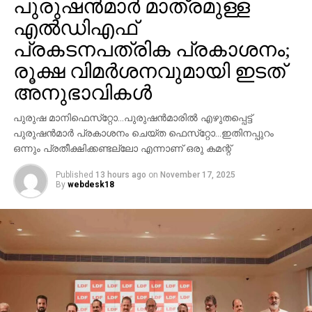
പുരുഷന്‍മാര്‍ മാത്രമുള്ള
എല്‍ഡിഎഫ്
പ്രകടനപത്രിക പ്രകാശനം;
രൂക്ഷ വിമര്‍ശനവുമായി ഇടത്
അനുഭാവികൾ
പുരുഷ മാനിഫെസ്‌റ്റോ…പുരുഷന്‍മാരില്‍ എഴുതപ്പെട്ട്
പുരുഷന്‍മാര്‍ പ്രകാശനം ചെയ്ത ഫെസ്‌റ്റോ…ഇതിനപ്പുറം
ഒന്നും പ്രതീക്ഷിക്കണ്ടല്ലോ എന്നാണ് ഒരു കമന്റ്
Published
13 hours ago
on
November 17, 2025
By
webdesk18