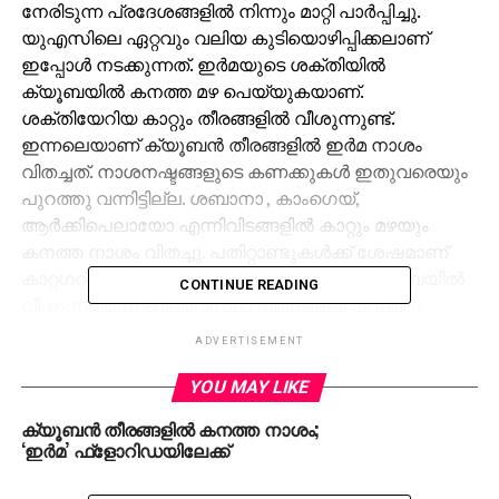
നേരിടുന്ന പ്രദേശങ്ങളില്‍ നിന്നും മാറ്റി പാര്‍പ്പിച്ചു.
യുഎസിലെ ഏറ്റവും വലിയ കുടിയൊഴിപ്പിക്കലാണ്
ഇപ്പോള്‍ നടക്കുന്നത്. ഇര്‍മയുടെ ശക്തിയില്‍
ക്യൂബയില്‍ കനത്ത മഴ പെയ്യുകയാണ്.
ശക്തിയേറിയ കാറ്റും തീരങ്ങളില്‍ വീശുന്നുണ്ട്.
ഇന്നലെയാണ് ക്യൂബന്‍ തീരങ്ങളില്‍ ഇര്‍മ നാശം
വിതച്ചത്. നാശനഷ്ടങ്ങളുടെ കണക്കുകള്‍ ഇതുവരെയും
പുറത്തു വന്നിട്ടില്ല. ശബാനാ , കാംഗെയ്,
ആര്‍ക്കിപെലായോ എന്നിവിടങ്ങളില്‍ കാറ്റും മഴയും
കനത്ത നാശം വിതച്ചു. പതിറ്റാണ്ടുകള്‍ക്ക് ശേഷമാണ്
കാറ്റഗറി അഞ്ച് കരുത്തുള്ള ചുഴലിക്കാറ്റ് ക്യൂബയില്‍
CONTINUE READING
വീശുന്നതെന്ന് കാലാവസ്ഥാ നിരീക്ഷകര്‍ പറഞ്ഞു.
ജാഗ്രതാ നിര്‍ദേശത്തെ തുടര്‍ന്ന് പതിനായിരക്കണക്കിന്
ADVERTISEMENT
ജനങ്ങളെ സുരക്ഷിത സ്ഥാനത്തേക്ക് മാറ്റി
പാര്‍പ്പിച്ചിരുന്നു.
YOU MAY LIKE
ഇര്‍മ ചുഴലിക്കാറ്റ് ഫ്‌ളോറിഡയിലും
ക്യൂബന്‍ തീരങ്ങളില്‍ കനത്ത നാശം;
സമീപസംസ്ഥാനങ്ങളിലും വന്‍നാശമുണ്ടാക്കുമെന്ന്
‘ഇര്‍മ’ ഫ്‌ളോറിഡയിലേക്ക്
അമേരിക്കന്‍ ഫെഡറല്‍ എമര്‍ജന്‍സി ഏജന്‍സിയുടെ
മുന്നറിയിപ്പ്. കാറ്റ് ഇന്ന് അമേരിക്കന്‍