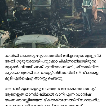
മാര്‍ട്ടിനിലും കൊടുങ്കാറ്റിനെ തുടര്‍ന്ന് മരിച്ചവരുടെ എണ്ണം
20 ആയി.
RELATED TOPICS:
IRMA
DON'T MISS
ജെ.എന്‍.യു വിദ്യാര്‍ത്ഥി യൂണിയന്‍
തെരഞ്ഞെടുപ്പില്‍ ഇടത് സഖ്യത്തിന് ജയം
ഡൽഹി ചെങ്കോട്ട സ്ഫോടനത്തിൽ മരിച്ചവരുടെ എണ്ണം 15
ആയി. ഗുരുതരമായി പരുക്കേറ്റ് ചികിത്സയിലായിരുന്ന
ലുക്മാൻ, വിനയ് പഥക് എന്നിവരാണ് മരിച്ചത്.അതിനിടെ
സ്ഫോടനവുമായി ബന്ധപ്പെട്ട് ശ്രീനഗറിൽ നിന്ന് ഒരാളെ
കൂടി എൻഐഎ അറസ്റ്റ് ചെയ്തു.
കേസിൽ എൻഐഎ നടത്തുന്ന രണ്ടാമത്തെ അറസ്റ്റ്
ആണ് ഇത്. ജാസിർ ബിലാൽ വാനി എന്ന ഡാനിഷ്
ആണ് അറസ്റ്റിലായത്. ഭീകരാക്രമണത്തിന് സാങ്കേതിക
സഹായം നൽകിയതിനാണ് ഇയാളെ അറസ്റ്റ്