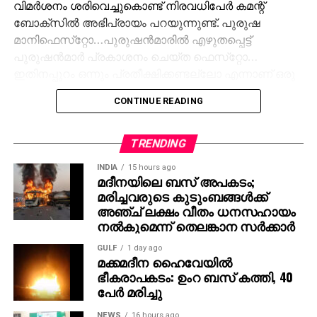
വിമര്‍ശനം ശരിവെച്ചുകൊണ്ട് നിരവധിപേര്‍ കമന്റ്
ബോക്‌സില്‍ അഭിപ്രായം പറയുന്നുണ്ട്. പുരുഷ
മാനിഫെസ്‌റ്റോ…പുരുഷന്‍മാരില്‍ എഴുതപ്പെട്ട്
പുരുഷന്‍മാര്‍ പ്രകാശനം ചെയ്ത ഫെസ്‌റ്റോ…
ഇതിനപ്പുറം ഒന്നും പ്രതീക്ഷിക്കണ്ടല്ലോ എന്നാണ് ഒരു
കമന്റ്
CONTINUE READING
സിപിഎം സംസ്ഥാന സെക്രട്ടറി എം.വി ഗോവിന്ദന്‍,
എല്‍ഡിഎഫ് കണ്‍വീനര്‍ ടി.പി രാമകൃഷ്ണന്‍, ആന്റണി
TRENDING
രാജു, അഹമ്മദ് ദേവര്‍കോവില്‍, മാത്യു ടി തോമസ്
INDIA
15 hours ago
തുടങ്ങിയ നേതാക്കളാണ് പ്രകാശന ചടങ്ങില്‍
മദീനയിലെ ബസ് അപകടം;
പങ്കെടുത്തത്.
മരിച്ചവരുടെ കുടുംബങ്ങള്‍ക്ക്
അഞ്ച് ലക്ഷം വീതം ധനസഹായം
നല്‍കുമെന്ന് തെലങ്കാന സര്‍ക്കാര്‍
GULF
1 day ago
മക്കമദീന ഹൈവേയില്‍
ഭീകരാപകടം: ഉംറ ബസ് കത്തി, 40
പേര്‍ മരിച്ചു
NEWS
16 hours ago