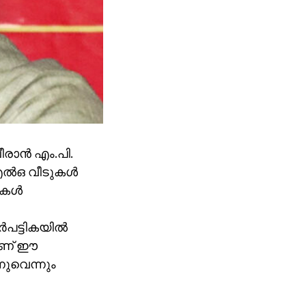
ാന്‍ എം.പി.
ല്‍ഒ വീടുകള്‍
കള്‍
പട്ടികയില്‍
യാണ് ഈ
്നുവെന്നും