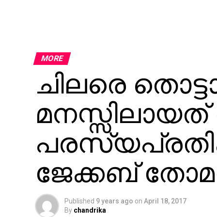
MORE
ചിലരെ തൊട്ട
മനസ്സിലായത്
പരസ്യപ്രത
ജേക്കബ് തോമ
Published
9 years ago
on
April 18, 2017
By
chandrika