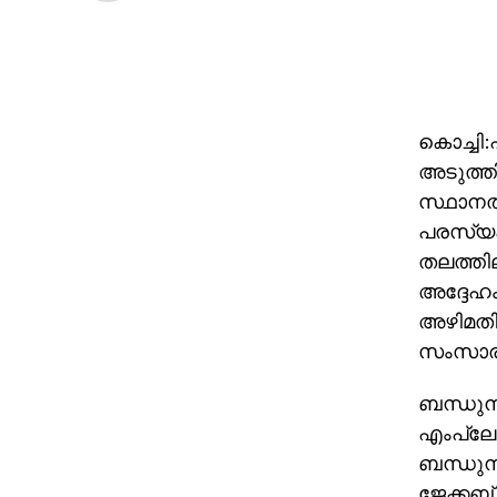
കൊച്ചി:
അടുത്തി
സ്ഥാനത്
പരസ്യപ്
തലത്തില
അദ്ദേഹം 
അഴിമതി 
സംസാരി
ബന്ധുനി
എംപ്ലോയ്
ബന്ധുന
ജേക്കബ്