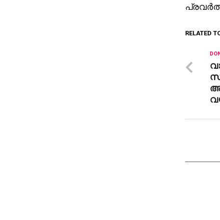
പ്രവര്‍
RELATED T
DON
വ
സ
അ
വയ