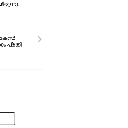
ിരുന്നു.
 കേസ്:
നാം പ്രതി