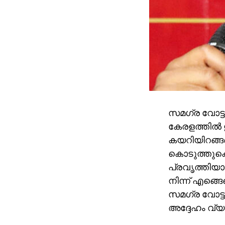
സമഗ്ര വോട്ട
കേരളത്തില്‍ 
കയറിയിറങ്ങണം.
കൊടുത്തുക
പ്രവൃത്തിയായ
നിന്ന് എങ്
സമഗ്ര വോട്ടര
അദ്ദേഹം വ്യക