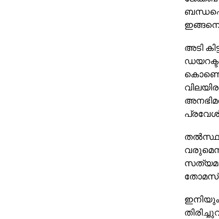
ബന്ധപ്പ
ഇങ്ങനെ പ
അടി കിട്
ഡയറക്ടര
കൊണ്ടെത്
വിലയിരു
അനഭിമതന
പ്രവേശി
തല്‍സ്ഥ
വരുമെന്
സത്യമായ
തോമസ് 
ഇനിയും 
തിരിച്ച