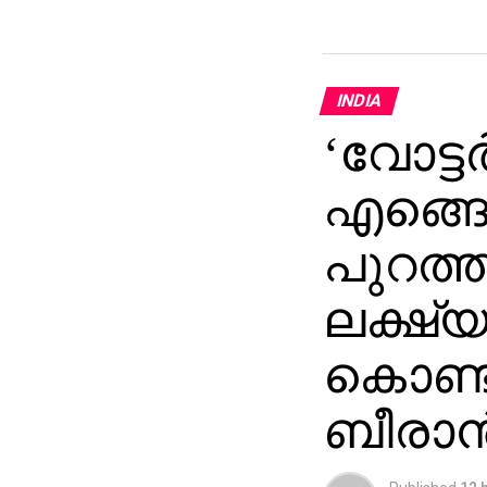
INDIA
‘വോട്ടര
എങ്ങ
പുറത്ത
ലക്ഷ്
കൊണ്ട
ബീരാൻ