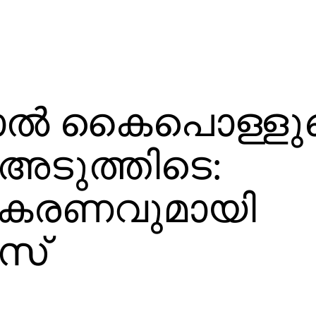
ാല്‍ കൈപൊള്ളുമ
 അടുത്തിടെ:
ികരണവുമായി
സ്