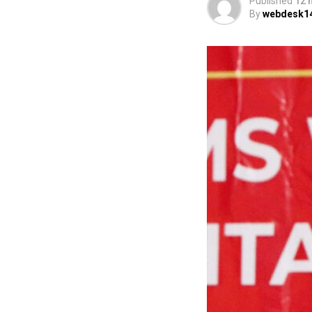
Published
12 
By
webdesk1