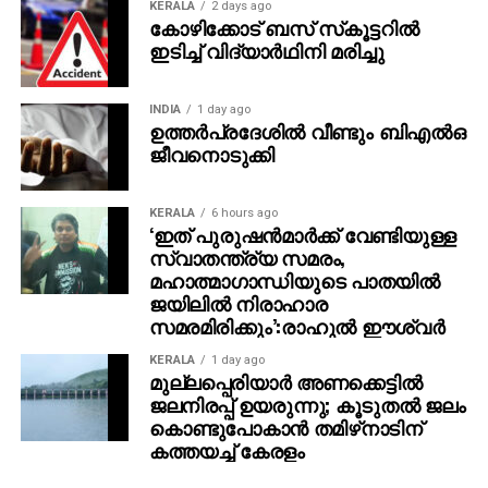
ഭാഗമായി ദുല്‍ഖര്‍ സല്‍മാന്‍, പൃഥ്വിരാജ്, അമിത്
KERALA
2 days ago
കോഴിക്കോട് ബസ് സ്‌കൂട്ടറില്‍
ചക്കാലക്കല്‍ തുടങ്ങിയ നടന്മാരുടെ വീടുകള്‍ ഉള്‍പ്പെടെ
ഇടിച്ച് വിദ്യാര്‍ഥിനി മരിച്ചു
കേരളത്തിലെ 17 ഇടങ്ങളില്‍ കസ്റ്റംസ് കഴിഞ്ഞ
സെപ്റ്റംബറില്‍ റെയ്ഡ് നടത്തിയിരുന്നു. വാഹന
ഡീലര്‍മാരുടെ വീടുകളിലും പരിശോധന നടന്നു. വ്യാജ
INDIA
1 day ago
ഉത്തര്‍പ്രദേശില്‍ വീണ്ടും ബിഎല്‍ഒ
രേഖകള്‍ വഴി ഇറക്കുമതി ചെയ്ത വാഹനങ്ങളുമായി
ജീവനൊടുക്കി
ബന്ധപ്പെട്ട ഇടപാടുകള്‍, സാമ്പത്തിക കള്ളപ്പണം
എന്നിവയാണ് എന്‍ഫോഴ്‌സ്‌മെന്റ് ഡയറക്ടറേറ്റിന്റെ
നിലവിലെ അന്വേഷണത്തിന്റെ കേന്ദ്രീകരണം.
KERALA
6 hours ago
‘ഇത് പുരുഷന്‍മാര്‍ക്ക് വേണ്ടിയുള്ള
കസ്റ്റംസിനൊപ്പം ഇഡിയും കേസില്‍ അന്വേഷണം
സ്വാതന്ത്ര്യ സമരം,
തുടരുകയാണ്.
മഹാത്മാഗാന്ധിയുടെ പാതയില്‍
ജയിലില്‍ നിരാഹാര
സമരമിരിക്കും’:രാഹുല്‍ ഈശ്വര്‍
KERALA
1 day ago
മുല്ലപ്പെരിയാര്‍ അണക്കെട്ടില്‍
ജലനിരപ്പ് ഉയരുന്നു; കൂടുതല്‍ ജലം
കൊണ്ടുപോകാന്‍ തമിഴ്‌നാടിന്
കത്തയച്ച് കേരളം