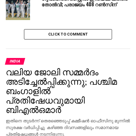
തോല്‍വി; പരാജയം 408 റണ്‍സിന്
സമീപിക്കില്ലെന്ന് പാര്‍ട്ടിക്ക് ഉറപ്പായിരുന്നു.
മുഖംമിനുക്കലിന്റെ ഭാഗമായാണ് അദ്ദേഹത്തെ
പുറത്താക്കിയത്. 2009ലാണ് സുമ ദക്ഷിണാഫ്രിക്കയുടെ
പ്രസിഡന്റായത്.
CLICK TO COMMENT
RELATED TOPICS:
JACOB ZUMA
SOUTH AFRICA
WORLD
UP NEXT
അമേരിക്കയില്‍ മുസ്‌ലിം വനിതാ മേയര്‍
INDIA
സ്ഥാനാര്‍ത്ഥിക്ക് വധഭീഷണി
വലിയ ജോലി സമ്മര്‍ദം
DON'T MISS
അടിച്ചേല്‍പ്പിക്കുന്നു; പശ്ചിമ
കര്‍ഷകര്‍ ആത്മഹത്യ ചെയ്യുമ്പോള്‍
തട്ടിപ്പുകാര്‍ രാജ്യം വാണീടും കാലം
ബംഗാളില്‍
പ്രതിഷേധവുമായി
ബിഎല്‍ഒമാര്‍
ഇതിനെ തുടര്‍ന്ന് തെരഞ്ഞെടുപ്പ് കമ്മീഷന്‍ ഓഫീസിനു മുന്നില്‍
സുരക്ഷ വര്‍ധിപ്പിച്ചു. കഴിഞ്ഞ ദിവസങ്ങളിലും സമാനമായ
പ്രതിഷേധങ്ങള്‍ നടന്നിരുന്നു.