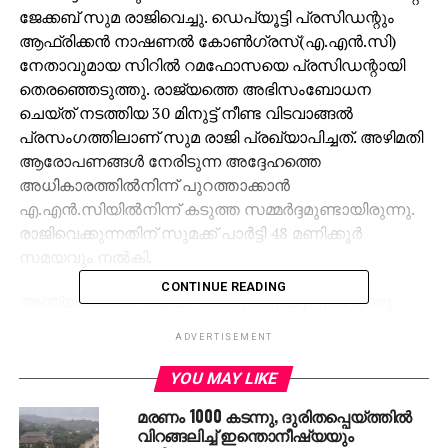
ജേക്കബ് സുമ രാജിവെച്ചു. ഡെപ്യൂട്ടി പ്രസിഡന്റും
ആഫ്രിക്കന്‍ നാഷണല്‍ കോണ്‍ഗ്രസ്(എ.എന്‍.സി)
നേതാവുമായ സിറില്‍ റമഫോസയെ പ്രസിഡന്റായി
തെരഞ്ഞെടുത്തു. രാജ്യത്തെ അഭിസംബോധന
ചെയ്ത് നടത്തിയ 30 മിനുട്ട് നീണ്ട വിടവാങ്ങല്‍
പ്രസംഗത്തിലാണ് സുമ രാജി പ്രഖ്യാപിച്ചത്. അഴിമതി
ആരോപണങ്ങള്‍ നേരിടുന്ന അദ്ദേഹത്തെ
അധികാരത്തില്‍നിന്ന് പുറത്താക്കാന്‍
എ.എന്‍.സിയില്‍നിന്ന് കടുത്ത സമ്മര്‍ദ്ദമുണ്ടായിരുന്നു.
രാജിവെക്കുന്നതിന് സുമക്ക് പാര്‍ട്ടി 48 മണിക്കൂര്‍
സമയവും നല്‍കി.
CONTINUE READING
അന്ത്യശാസന സമയം അവസാനിക്കുന്നതിന് ഒരു
മണിക്കൂര്‍ ബാക്കിയുള്ളപ്പോഴാണ് അദ്ദേഹം രാജി
ADVERTISEMENT
വെക്കുന്ന വിവരം അറിയിച്ചത്. എന്നാല്‍ പാര്‍ട്ടി
തീരുമാനത്തോട് യോജിക്കുന്നില്ലെന്നും തന്റെ പേരില്‍
YOU MAY LIKE
എ.എന്‍.സി പിളരാതിരിക്കാനാണ്
മരണം 1000 കടന്നു, ദുരിതപ്പെയ്ത്തിൽ
അധികാരമൊഴിയുന്നെന്നും അദ്ദേഹം വ്യക്തമാക്കി.
വിറങ്ങലിച്ച് ഇന്തൊനീഷ്യയും
അച്ചടക്കമുള്ള പാര്‍ട്ടി മെമ്പറാണ് താനെന്നും സുമ