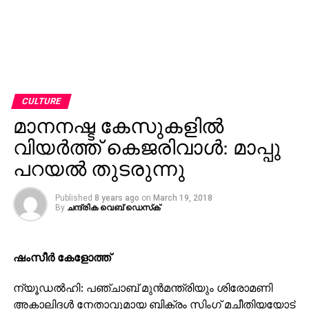
CULTURE
മാനനഷ്ട കേസുകളില്‍
വിയര്‍ത്ത് കെജരിവാള്‍: മാപ്പു
പറയല്‍ തുടരുന്നു
Published
8 years ago
on
March 19, 2018
By
ചന്ദ്രിക വെബ് ഡെസ്‌ക്‌
ഷംസീര്‍ കേളോത്ത്
ന്യൂഡല്‍ഹി: പഞ്ചാബ് മുന്‍മന്ത്രിയും ശിരോമണി
അകാലിദള്‍ നേതാവുമായ ബിക്രം സിംഗ് മചീതിയയോട്