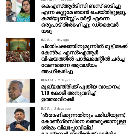
അയയ്ക്കാനാണ് ശ്രമിക്കുന്നതെന്നും പൊലീസ്
കെഎസ്ആര്‍ടിസി ബസ് ഓടിച്ചു
എന്ന കുറ്റമേ ഞാന്‍ ചെയ്തിട്ടുള്ളൂ,
പറഞ്ഞു. സംഭവത്തില്‍ പൊലീസ് അന്വേഷണവും
കമ്മ്യൂണിസ്റ്റ് പാര്‍ട്ടി എന്നെ
നടത്തുന്നുണ്ട്. ഇളയ രണ്ടു സഹോദരങ്ങളാണ് അന്‍വര്‍
ഒരുപാട് ദ്രോഹിച്ചു; ഡ്രൈവര്‍
സാദത്തിനുള്ളത്.
യദു
INDIA
1 day ago
പ്രതിപക്ഷത്തിനുമുന്നില്‍ മുട്ട് മടക്കി
കേന്ദ്രം; എസ്ഐആർ
വിഷയത്തിൽ പാർലമെന്റിൽ ചർച്ച
വേണമെന്ന ആവശ്യം
അംഗീകരിച്ചു
KERALA
2 days ago
മുഖ്യമന്ത്രിക്ക് പുതിയ വാഹനം;
1.10 കോടി അനുവദിച്ച്
ഉത്തരവിറക്കി
INDIA
2 days ago
‘ദ്രോഹിക്കുന്നതിനും പരിധിയുണ്ട്,
കോണ്‍ഗ്രസിനെ ഞെരുക്കാനുള്ള
ശ്രമം വിലപ്പോവില്ല’
കേന്ദ്രസര്‍ക്കാറിന്റേത് ധാര്‍മിക