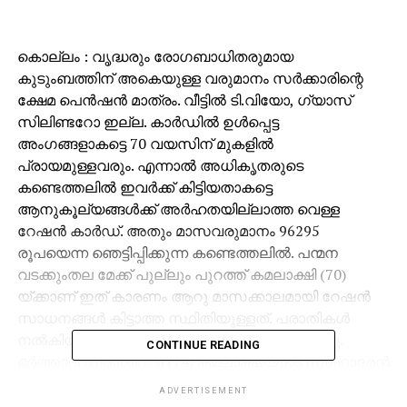
കൊല്ലം : വൃദ്ധരും രോഗബാധിതരുമായ
കുടുംബത്തിന് അകെയുള്ള വരുമാനം സര്‍ക്കാരിന്റെ
ക്ഷേമ പെന്‍ഷന്‍ മാത്രം. വീട്ടില്‍ ടി.വിയോ, ഗ്യാസ്
സിലിണ്ടറോ ഇല്ല. കാര്‍ഡില്‍ ഉള്‍പ്പെട്ട
അംഗങ്ങളാകട്ടെ 70 വയസിന് മുകളില്‍
പ്രായമുള്ളവരും. എന്നാല്‍ അധികൃതരുടെ
കണ്ടെത്തലില്‍ ഇവര്‍ക്ക് കിട്ടിയതാകട്ടെ
ആനുകൂല്യങ്ങള്‍ക്ക് അര്‍ഹതയില്ലാത്ത വെള്ള
റേഷന്‍ കാര്‍ഡ്. അതും മാസവരുമാനം 96295
രൂപയെന്ന ഞെട്ടിപ്പിക്കുന്ന കണ്ടെത്തലില്‍. പന്മന
വടക്കുംതല മേക്ക് പുല്ലും പുറത്ത് കമലാക്ഷി (70)
യ്ക്കാണ് ഇത് കാരണം ആറു മാസക്കാലമായി റേഷന്‍
സാധനങ്ങള്‍ കിട്ടാത്ത സ്ഥിതിയുള്ളത്. പരാതികള്‍
നല്‍കിയിട്ടും പരിഹാരമില്ലെന്ന് ഇവര്‍ പറയുന്നു.
CONTINUE READING
ഭര്‍ത്താവ് സദാശിവന്‍ (74) കമലാക്ഷിയുടെ സഹോദരന്‍
സദാനന്ദന്‍ (76) എന്നിവരാണ് കാര്‍ഡിലെ മറ്റംഗങ്ങള്‍.
ADVERTISEMENT
എ.ആര്‍.ഡി.50 ാം നമ്പര്‍ റേഷന്‍ കടയിലെ