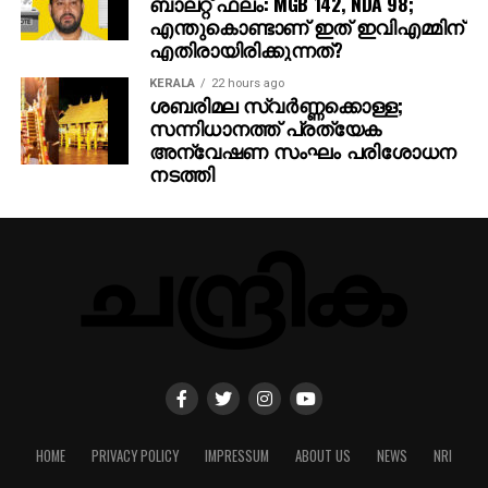
ബാലറ്റ് ഫലം: MGB 142, NDA 98;
എന്തുകൊണ്ടാണ് ഇത് ഇവിഎമ്മിന്
എതിരായിരിക്കുന്നത്?
KERALA
22 hours ago
ശബരിമല സ്വര്‍ണ്ണക്കൊള്ള;
സന്നിധാനത്ത് പ്രത്യേക
അന്വേഷണ സംഘം പരിശോധന
നടത്തി
HOME
PRIVACY POLICY
IMPRESSUM
ABOUT US
NEWS
NRI