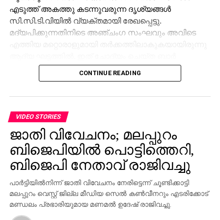
എടുത്ത് അകത്തു കടന്നുവരുന്ന ദൃശ്യങ്ങള്‍
സി.സി.ടി.വിയില്‍ വ്യക്തമായി രേഖപ്പെട്ടു.
മദ്യപിക്കുന്നതിനിടെ അഞ്ചംഗ സംഘവും അവിടെ
എത്തിയ മറ്റൊരാളുമായി തര്‍ക്കത്തിലാകുകയായിരുന്നു
ആദ്യ ഘട്ടത്തില്‍. ഇത് ചോദ്യം ചെയ്ത ബാര്‍
ജീവനക്കാരുമായി സംഘര്‍ഷം ശക്തമായി. പ്രതികളുടെ
CONTINUE READING
സംഘം ആദ്യം ബാറില്‍ നിന്ന് പുറത്തുപോയെങ്കിലും,
അലീനയും കൂട്ടരും കുറച്ച് സമയത്തിനുശേഷം
വടിവാളുമായി തിരികെ എത്തി. തുടര്‍ന്ന് ബാര്‍
ജീവനക്കാര്‍ക്ക് മര്‍ദനമേല്‍ക്കുകയും അക്രമം
VIDEO STORIES
ആവര്‍ത്തിച്ച് അഞ്ചുതവണ വരെ തിരിച്ചെത്തി
ജാതി വിവേചനം; മലപ്പുറം
ആക്രമണം നടത്തിയതായും ബാര്‍ ഉടമ നല്‍കിയ
ബിജെപിയില്‍ പൊട്ടിത്തെറി,
പരാതിയില്‍ പറയുന്നു. വിദ്യാഭ്യാസ
ആവശ്യങ്ങള്‍ക്കായി എറണാകുളത്ത് എത്തിയവരാണ്
ബിജെപി നേതാവ് രാജിവച്ചു
പ്രതികളെന്ന് പൊലീസ് കണ്ടെത്തിയിട്ടുണ്ട്.
പാര്‍ട്ടിയില്‍നിന്ന് ജാതി വിവേചനം നേരിട്ടെന്ന് ചൂണ്ടിക്കാട്ടി
സംഭവത്തില്‍ അലീനയുടെ കൈക്ക് പരുക്കേല്‍ക്കുകയും
മലപ്പുറം വെസ്റ്റ് ജില്ല മീഡിയ സെല്‍ കണ്‍വീനറും എടരിക്കോട്
ചെയ്തു.
മണ്ഡലം പ്രഭാരിയുമായ മണമല്‍ ഉദേഷ് രാജിവച്ചു.