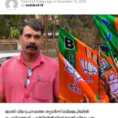
Published
2 days ago
on
November 16, 2025
By
webdesk18
ജാതി വിവേചനത്തെ തുടര്‍ന്ന് ബിജെപിയില്‍
പൊട്ടിത്തെറി. പാര്‍ട്ടിയില്‍നിന്ന് ജാതി വിവേചനം