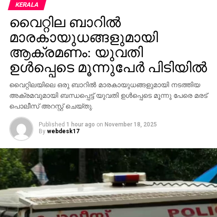
വരുമാന സര്‍ട്ടിഫിക്കറ്റ് നല്‍കിയെങ്കിലും സൗജന്യമായി
KERALA
കിട്ടേണ്ട ഭക്ഷ്യധാന്യങ്ങള്‍ വില നല്‍കി വാങ്ങേണ്ട
വൈറ്റില ബാറില്‍
ഗതികേടിലാണ് ഇവര്‍.
മാരകായുധങ്ങളുമായി
ആക്രമണം: യുവതി
RELATED TOPICS:
KERALAGOVERNTMENT
ഉള്‍പ്പെടെ മൂന്നുപേര്‍ പിടിയില്‍
UP NEXT
നഴ്‌സുമാരുടെ ശമ്പളവര്‍ധന അടുത്ത മാസം
വൈറ്റിലയിലെ ഒരു ബാറില്‍ മാരകായുധങ്ങളുമായി നടത്തിയ
മുതല്‍ നടപ്പാക്കുമെന്ന് കെസിബിസി
അക്രമവുമായി ബന്ധപ്പെട്ട് യുവതി ഉള്‍പ്പെടെ മൂന്നു പേരെ മരട്
DON'T MISS
പൊലീസ് അറസ്റ്റ് ചെയ്തു.
സംസ്ഥാന ഹജ്ജ് ക്യാമ്പ് 12 മുതല്‍
നെടുമ്പാശേരിയില്‍ ഇത്തവണ 11,197
Published
1 hour ago
on
November 18, 2025
By
webdesk17
തീര്‍ത്ഥാടകര്‍ ആദ്യ വിമാനം 13ന് യാത്ര
തിരിക്കും