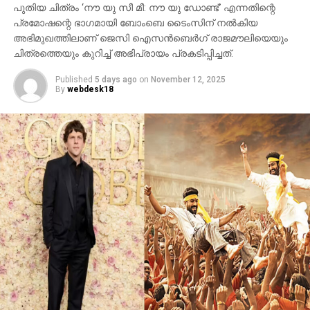
പുതിയ ചിത്രം ‘നൗ യു സീ മീ: നൗ യു ഡോണ്ട്’ എന്നതിന്റെ
മണികര്‍ണികാ ഘട്ട് തുടങ്ങിയ ഭീമാകാര
പ്രമോഷന്റെ ഭാഗമായി ബോംബെ ടൈംസിന് നല്‍കിയ
ദൃശ്യവിശേഷങ്ങള്‍ അതിശയത്തോടെ
അഭിമുഖത്തിലാണ് ജെസി ഐസന്‍ബെര്‍ഗ് രാജമൗലിയെയും
അവതരിപ്പിക്കുന്നു.
ചിത്രത്തെയും കുറിച്ച് അഭിപ്രായം പ്രകടിപ്പിച്ചത്.
കയ്യില്‍ ത്രിശൂലം പിടിച്ച് കാളയുടെ പുറത്ത്
Published
5 days ago
on
November 12, 2025
സവാരിയുമായി എത്തുന്ന രുദ്രയായി മഹേഷ്
By
webdesk18
ബാബുവിന്റെ എന്‍ട്രിയാണ് ട്രെയിലറിന്റെ ഹൈലൈറ്റ്.
അതേപോലെ, വേദിയിലേക്കും മഹേഷ് ബാബു
കാളപ്പുറത്ത് സവാരിയായി എത്തിയപ്പോള്‍ 60,000-
ത്തിലധികം പ്രേക്ഷകര്‍ കൈയ്യടി മുഴക്കി വരവേറ്റു.
ഐമാക്‌സ് ഫോര്‍മാറ്റിലാണ് ഈ ചിത്രം ഒരുക്കുന്നത്.
അതിനാല്‍ തന്നെ തിയേറ്ററുകളില്‍ അത്ഭുതകരമായ
കാഴ്ചാനുഭവം സമ്മാനിക്കുമെന്നുറപ്പ്. ബാഹുബലി,
ഞഞഞ എന്നിവയുടെ സംവിധായകന്‍ രാജമൗലിയുടെ
ഈ ബ്രഹ്‌മാണ്ഡ പ്രോജക്റ്റ് 2027-ല്‍
തിയേറ്ററുകളിലേക്ക് എത്തും.