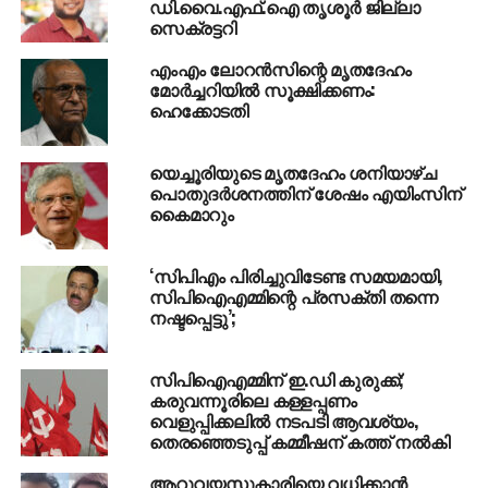
ഡി.വൈ.എഫ്.ഐ തൃശൂര്‍ ജില്ലാ
പ്രകാശ് കാരാട്ടിനും വൃന്ദ കാരാട്ടിനും എന്താണ്
സെക്രട്ടറി
പറയാനുളളതെന്ന് ഞങ്ങള്‍ക്കറിയണം’, കെ.കെ.രമ
എംഎം ലോറന്‍സിന്റെ മൃതദേഹം
പറഞ്ഞു
മോര്‍ച്ചറിയില്‍ സൂക്ഷിക്കണം:
ഹെക്കോടതി
RELATED TOPICS:
CPIM
KK RAMA
യെച്ചൂരിയുടെ മൃതദേഹം ശനിയാഴ്ച
പൊതുദര്‍ശനത്തിന് ശേഷം എയിംസിന്
കൈമാറും
‘സിപിഎം പിരിച്ചുവിടേണ്ട സമയമായി,
സിപിഐഎമ്മിന്റെ പ്രസക്തി തന്നെ
നഷ്ടപ്പെട്ടു’;
സിപിഐഎമ്മിന് ഇ.ഡി കുരുക്ക്;
കരുവന്നൂരിലെ കള്ളപ്പണം
വെളുപ്പിക്കലിൽ നടപടി ആവശ്യം,
തെരഞ്ഞെടുപ്പ് കമ്മീഷന് കത്ത് നൽകി
ആറുവയസുകാരിയെ വധിക്കാന്‍