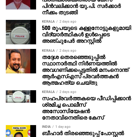
അതേസമയം, ബാഹുബലി ഒന്നും രണ്ടും ഭാഗങ്ങളും
പിന്‍വലിക്കാന്‍ യു.പി. സര്‍ക്കാര്‍
ചേര്‍ത്ത ‘ദി എപ്പിക്ക്’ തിയറ്ററുകളില്‍ ആവേശം
നീക്കം തുടങ്ങി
സൃഷ്ടിച്ചുകൊണ്ടിരിക്കുകയാണ്.
KERALA
2 days ago
500 രൂപയുടെ കള്ളനോട്ടുകളുമായി
വിദ്യാര്‍ത്ഥികള്‍ ഉള്‍പ്പെടെ
അഞ്ചുപേര്‍ അറസ്റ്റില്‍
KERALA
2 days ago
തദ്ദേശ തെരഞ്ഞെടുപ്പില്‍
സ്ഥാനാര്‍ത്ഥി നിര്‍ണയത്തില്‍
അവഗണിക്കപ്പെട്ടതില്‍ മനംനൊന്ത്
ആര്‍എസ്എസ് പ്രവര്‍ത്തകന്‍
ആത്മഹത്യ ചെയ്തു
KERALA
2 days ago
സഹപ്രവര്‍ത്തകയെ പീഡിപ്പിക്കാന്‍
ശ്രമിച്ച പൊലീസ്
അസോസിയേഷന്‍
നേതാവിനെതിരെ കേസ്
INDIA
1 day ago
ബീഹാർ തിരഞ്ഞെടുപ്പ് പോസ്റ്റൽ