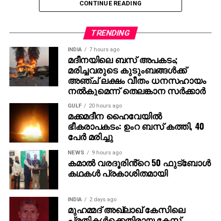
CONTINUE READING
എന്റെ വിശ്വാസം,” – ജെസി ഐസന്‍ബെര്‍ഗ് പറഞ്ഞു.
താന്‍ ഇതുവരെ ഇന്ത്യ സന്ദര്‍ശിച്ചിട്ടില്ല എങ്കിലും
TRENDING
നേപ്പാളില്‍ എത്തിയിട്ടുണ്ടെന്നും, നേപ്പാളിന്
ഇന്ത്യയോട് സാമ്യമുണ്ടെന്ന് തോന്നിയെന്നും താരം
INDIA
7 hours ago
മദീനയിലെ ബസ് അപകടം;
കൂട്ടിച്ചേര്‍ത്തു.
മരിച്ചവരുടെ കുടുംബങ്ങള്‍ക്ക്
അഞ്ച് ലക്ഷം വീതം ധനസഹായം
രാജമൗലിയുടെ മുമ്പത്തെ ഹിറ്റ് ചിത്രങ്ങളായ
നല്‍കുമെന്ന് തെലങ്കാന സര്‍ക്കാര്‍
ബാഹുബലി 1, 2 എന്നിവ ഇന്ത്യന്‍ സിനിമയുടെ പുതിയ
GULF
20 hours ago
ചരിത്രം രചിച്ചതാണ്. എന്നാല്‍ RRR അതിനെ മറികടന്ന്
മക്കമദീന ഹൈവേയില്‍
ലോകമൊട്ടാകെ ഇന്ത്യന്‍ സിനിമയുടെ മാനം
ഭീകരാപകടം: ഉംറ ബസ് കത്തി, 40
ഉയര്‍ത്തിയ ചിത്രമായി മാറി. ജെയിംസ് കാമറൂണ്‍,
പേര്‍ മരിച്ചു
സ്റ്റീഫന്‍ സ്പില്‍ബെര്‍ഗ്, ക്രിസ് ഹെംസ്വര്‍ത്ത്
NEWS
9 hours ago
തുടങ്ങിയ ഹോളിവുഡ് പ്രതിഭകളും ചിത്രത്തെ
കമാൽ വരദൂരിൻ്റെ 50 ഫുട്ബോൾ
പുകഴ്ത്തിയിരുന്നു.
കഥകൾ പ്രകാശിതമായി
ഇതിനിടെ, രാജമൗലി ഇപ്പോള്‍ മഹേഷ് ബാബു
നായകനായും പൃഥ്വിരാജ് സുകുമാരന്‍ വില്ലനായും
INDIA
2 days ago
മുഹമ്മദ് അഖ്‌ലാഖ് കേസിലെ
എത്തുന്ന പുതിയ ചിത്രത്തിന്റെ ഒരുക്കങ്ങളിലാണ്.
പ്രതികള്‍ക്കെതിരായ കേസ്