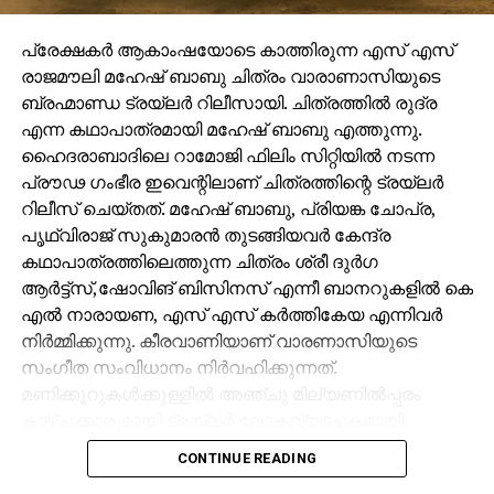
പ്രേക്ഷകർ ആകാംഷയോടെ കാത്തിരുന്ന എസ് എസ്
രാജമൗലി മഹേഷ് ബാബു ചിത്രം വാരാണാസിയുടെ
ബ്രഹ്മാണ്ഡ ട്രയ്ലർ റിലീസായി. ചിത്രത്തിൽ രുദ്ര
എന്ന കഥാപാത്രമായി മഹേഷ് ബാബു എത്തുന്നു.
ഹൈദരാബാദിലെ റാമോജി ഫിലിം സിറ്റിയിൽ നടന്ന
പ്രൗഢ ഗംഭീര ഇവെന്റിലാണ് ചിത്രത്തിന്റെ ട്രയ്ലർ
റിലീസ് ചെയ്തത്. മഹേഷ് ബാബു, പ്രിയങ്ക ചോപ്ര,
പൃഥ്വിരാജ് സുകുമാരൻ തുടങ്ങിയവർ കേന്ദ്ര
കഥാപാത്രത്തിലെത്തുന്ന ചിത്രം ശ്രീ ദുർഗ
ആർട്ട്സ്,ഷോവിങ് ബിസിനസ് എന്നീ ബാനറുകളിൽ കെ
എൽ നാരായണ, എസ് എസ് കർത്തികേയ എന്നിവർ
നിർമ്മിക്കുന്നു. കീരവാണിയാണ് വാരണാസിയുടെ
സംഗീത സംവിധാനം നിർവഹിക്കുന്നത്.
മണിക്കൂറുകൾക്കുള്ളിൽ അഞ്ചു മില്യണിൽപ്പരം
കാഴ്ചക്കാരുമായി ട്രയ്ലർ ലോകവ്യാപകമായി
ട്രെൻഡിങ്ങിൽ മുന്നിലാണ്.
CONTINUE READING