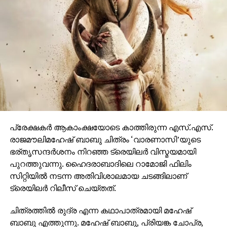
ഒരുങ്ങുന്നത് എന്നതിനാല്‍ തന്നെ തിയേറ്ററുകളില്‍
ഗംഭീരമായ കാഴ്ചാനുഭൂതി
സമ്മാനിക്കുമെന്നുറപ്പാണ്.ബാഹുബലിയും ആർ ആർ
ആറും ഒരുക്കിയ രാജമൗലിയുടെ ബ്രഹ്മാണ്ഡ ചിത്രം
വാരണാസി 2027ൽ തിയേറ്ററുകളിലേക്കെത്തും. പി ആർ
ഓ ആൻഡ് മാർക്കറ്റിംഗ് സ്ട്രാറ്റജിസ്റ്റ് : പ്രതീഷ് ശേഖർ.
പ്രേക്ഷകര്‍ ആകാംക്ഷയോടെ കാത്തിരുന്ന എസ്.എസ്.
രാജമൗലിമഹേഷ് ബാബു ചിത്രം ‘വാരണാസി’യുടെ
ഭര്തൃസന്ദര്‍ശനം നിറഞ്ഞ ട്രെയിലര്‍ വിസ്മയമായി
പുറത്തുവന്നു. ഹൈദരാബാദിലെ റാമോജി ഫിലിം
സിറ്റിയില്‍ നടന്ന അതിവിശാലമായ ചടങ്ങിലാണ്
ട്രെയിലര്‍ റിലീസ് ചെയ്തത്.
ചിത്രത്തില്‍ രുദ്ര എന്ന കഥാപാത്രമായി മഹേഷ്
ബാബു എത്തുന്നു. മഹേഷ് ബാബു, പ്രിയങ്ക ചോപ്ര,