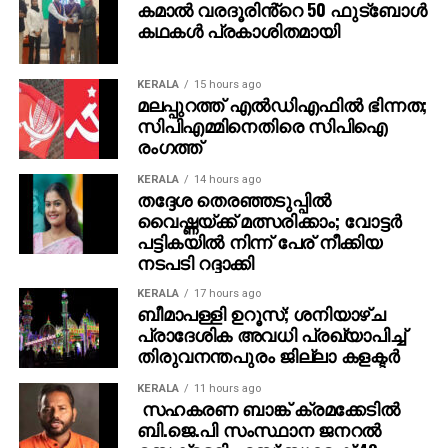
കമാൽ വരദൂരിൻ്റെ 50 ഫുട്ബോൾ
അയച്ചിട്ടുണ്ടെന്നും ഡ്രൈവറെ സസ്‌പെന്‍ഡ്
കഥകൾ പ്രകാശിതമായി
ചെയ്തിട്ടുണ്ടെന്നും അജ്‌മേര്‍ ഡിപ്പോ ചീഫ് മാനേജര്‍ രവി
ശര്‍മ് അറിയിച്ചു.
KERALA
15 hours ago
മലപ്പുറത്ത് എല്‍ഡിഎഫില്‍ ഭിന്നത;
സിപിഎമ്മിനെതിരെ സിപിഐ
രംഗത്ത്
KERALA
14 hours ago
തദ്ദേശ തെരഞ്ഞടുപ്പില്‍
വൈഷ്ണയ്ക്ക് മത്സരിക്കാം; വോട്ടര്‍
പട്ടികയില്‍ നിന്ന് പേര് നീക്കിയ
നടപടി റദ്ദാക്കി
KERALA
17 hours ago
ബീമാപള്ളി ഉറൂസ്; ശനിയാഴ്ച
പ്രാദേശിക അവധി പ്രഖ്യാപിച്ച്
തിരുവനന്തപുരം ജില്ലാ കളക്ടര്‍
KERALA
11 hours ago
സഹകരണ ബാങ്ക് ക്രമക്കേടില്‍
ബി.ജെ.പി സംസ്ഥാന ജനറല്‍