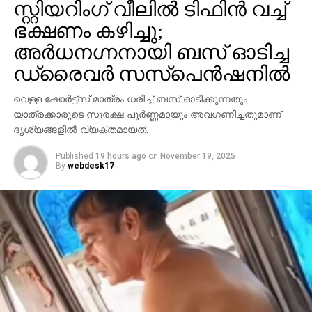
സ്റ്റിയറിംഗ് വീലില്‍ ടിഫിന്‍ വച്ച്
സുജിത്ത് പി.എസ്, ജി.എസ്.ഐമാരായ അശോകന്‍
ഭക്ഷണം കഴിച്ചു;
ടി.എന്‍, ഗ്ലാഡിന്‍ എന്നിവര്‍ ഉള്‍പ്പെട്ടു.
അര്‍ധനഗ്നനായി ബസ് ഓടിച്ച
ഡ്രൈവര്‍ സസ്‌പെന്‍ഷനില്‍
വെള്ള ഷോര്‍ട്ട്‌സ് മാത്രം ധരിച്ച് ബസ് ഓടിക്കുന്നതും
യാത്രക്കാരുടെ സുരക്ഷ പൂര്‍ണ്ണമായും അവഗണിച്ചതുമാണ്
ദൃശ്യങ്ങളില്‍ വ്യക്തമായത്.
Published
19 hours ago
on
November 19, 2025
By
webdesk17