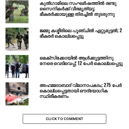
തുറക്കും; പ്രവേശനോത്സവം ആലപ്പുഴയില്‍
കുല്‍ഗാമിലെ സംഘര്‍ഷത്തില്‍ രണ്ടു
സൈനികര്‍ക്ക് വീരമൃത്യു;
DON'T MISS
ഭീകരര്‍ക്കായുള്ള തിരച്ചില്‍ തുടരുന്നു
ഷഹബാസ് കൊലക്കേസ്; കുറ്റാരോപിതരായ
വിദ്യാര്‍ഥികളുടെ രക്ഷിതാക്കള്‍ക്ക് പങ്കില്ലെന്ന്
പൊലീസ്
ജമ്മു കശ്മീരിലെ പൂഞ്ചില്‍ ഏറ്റുമുട്ടല്‍; 2
ഭീകരര്‍ കൊല്ലപ്പെട്ടു
മെക്‌സിക്കോയില്‍ ആള്‍ക്കൂട്ടത്തിനു
നേരെ വെടിവെപ്പ്; 12 പേര്‍ കൊല്ലപ്പെട്ടു
അഹമ്മദാബാദ് വിമാനാപകടം; 275 പേര്‍
കൊല്ലപ്പെട്ടതായി ഔദ്യോഗിക
സ്ഥിരീകരണം
CLICK TO COMMENT