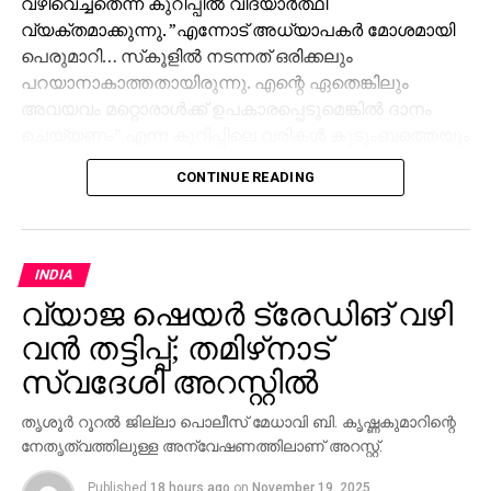
വഴിവെച്ചതെന്ന് കുറിപ്പില്‍ വിദ്യാര്‍ത്ഥി
വ്യക്തമാക്കുന്നു. ”എന്നോട് അധ്യാപകര്‍ മോശമായി
പെരുമാറി… സ്‌കൂളില്‍ നടന്നത് ഒരിക്കലും
പറയാനാകാത്തതായിരുന്നു. എന്റെ ഏതെങ്കിലും
അവയവം മറ്റൊരാള്‍ക്ക് ഉപകാരപ്പെടുമെങ്കില്‍ ദാനം
ചെയ്യണം” എന്ന കുറിപ്പിലെ വരികള്‍ കുടുംബത്തെയും
സമൂഹത്തെയും നടുക്കി.
CONTINUE READING
വീട്ടുകാരുടെ പറയുന്നതനുസരിച്ച്, പതിവുപോലെ
രാവിലെ സ്‌കൂളിലേക്ക് പോയ വിദ്യാര്‍ത്ഥി ഉച്ചയ്ക്ക്
2.45ന് മെട്രോ സ്റ്റേഷനു സമീപം പരിക്കേറ്റ്
INDIA
കിടക്കുന്നതായി വിവരം ലഭിച്ചു. ആശുപത്രിയില്‍
വ്യാജ ഷെയര്‍ ട്രേഡിങ് വഴി
എത്തുമ്പോഴേക്കും ഇയാള്‍ മരിച്ചിരുന്നു.
വന്‍ തട്ടിപ്പ്; തമിഴ്‌നാട്
കുട്ടിയുടെ പിതാവ് പ്രിന്‍സിപ്പലിനും രണ്ട്
സ്വദേശി അറസ്റ്റില്‍
അധ്യാപകര്‍ക്കുമെതിരെ പൊലീസില്‍ പരാതി നല്‍കി.
കഴിഞ്ഞ നാല് ദിവസമായി സ്‌കൂളില്‍ നിന്നു
തൃശൂര്‍ റൂറല്‍ ജില്ലാ പൊലീസ് മേധാവി ബി. കൃഷ്ണകുമാറിന്റെ
പുറത്താക്കുമെന്ന് അധ്യാപക ഭീഷണി ഉണ്ടായിരുന്നു
നേതൃത്വത്തിലുള്ള അന്വേഷണത്തിലാണ് അറസ്റ്റ്.
എന്നും സഹപാഠി വെളിപ്പെടുത്തി. നാടക ക്ലാസിനിടെ
Published
18 hours ago
on
November 19, 2025