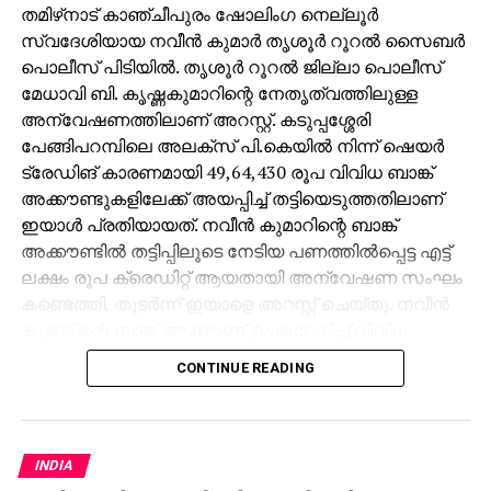
തമിഴ്‌നാട് കാഞ്ചീപുരം ഷോലിംഗ നെല്ലൂര്‍
സ്വദേശിയായ നവീന്‍ കുമാര്‍ തൃശൂര്‍ റൂറല്‍ സൈബര്‍
പൊലീസ് പിടിയില്‍. തൃശൂര്‍ റൂറല്‍ ജില്ലാ പൊലീസ്
മേധാവി ബി. കൃഷ്ണകുമാറിന്റെ നേതൃത്വത്തിലുള്ള
അന്വേഷണത്തിലാണ് അറസ്റ്റ്. കടുപ്പശ്ശേരി
പേങ്ങിപറമ്പിലെ അലക്‌സ് പി.കെയില്‍ നിന്ന് ഷെയര്‍
ട്രേഡിങ് കാരണമായി 49,64,430 രൂപ വിവിധ ബാങ്ക്
അക്കൗണ്ടുകളിലേക്ക് അയപ്പിച്ച് തട്ടിയെടുത്തതിലാണ്
ഇയാള്‍ പ്രതിയായത്. നവീന്‍ കുമാറിന്റെ ബാങ്ക്
അക്കൗണ്ടില്‍ തട്ടിപ്പിലൂടെ നേടിയ പണത്തില്‍പ്പെട്ട എട്ട്
ലക്ഷം രൂപ ക്രെഡിറ്റ് ആയതായി അന്വേഷണ സംഘം
കണ്ടെത്തി, തുടര്‍ന്ന് ഇയാളെ അറസ്റ്റ് ചെയ്തു. നവീന്‍
കുമാറിന്റെ ബാങ്ക് അക്കൗണ്ട് ഉപയോഗിച്ച് വിവിധ
സ്ഥലങ്ങളില്‍ തട്ടിപ്പ് നടത്തിയതിന് മലപ്പുറം അരീക്കോട്,
CONTINUE READING
മലപ്പുറം താനൂര്‍, ആലപ്പുഴ, കോഴിക്കോട് റൂറല്‍,
കോയമ്പത്തൂര്‍ കിണ്ണത്ത് കടവ്, നാമക്കല്‍ പൊലീസ്
സ്‌റ്റേഷനുകളില്‍ ആറ് കേസുകള്‍ രജിസ്റ്റര്‍
ചെയ്തിട്ടുണ്ട്. അന്വേഷണ സംഘത്തില്‍ തൃശൂര്‍
INDIA
റൂറല്‍ സൈബര്‍ പോലീസ് സ്‌റ്റേഷന്‍ എസ്.എച്ച്.ഒ