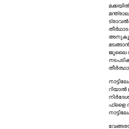
മക്കയില്
മന്ത്രാ
ട്രാവല്‍
തീര്‍ഥാ
അനുകൂലമ
മടങ്ങാന
ജൂലൈ രണ
നടപടികള്
തീര്‍ത്
നാട്ടിലേ
റിയാല്‍
നിര്‍ദേശ
ഫ്ളൈ ദു
നാട്ടിലേക
വേങ്ങരയ