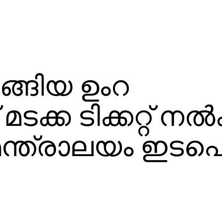
ുങ്ങിയ ഉംറ
 മടക്ക ടിക്കറ്റ് നല്
ന്ത്രാലയം ഇടപെട