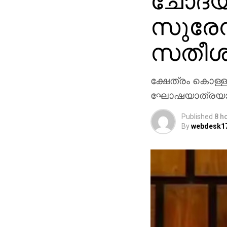
ചോദ്യ
സുരേന്
സതീശന
ക്ഷേത്രം കൊള്ള
ഘോഷയാത്രയാണ്
Published
8 h
By
webdesk1