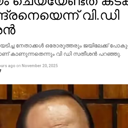
ം ചെയ്യേണ്ടത് കടക
ദ്രനെയെന്ന് വി.ഡി
്‍
യടിച്ച നേതാക്കള്‍ ഒരോരുത്തരും ജയിലേക്ക് പോകു
 കാണുന്നതെന്നും വി ഡി സതീശന്‍ പറഞ്ഞു.
ours ago
on
November 20, 2025
7