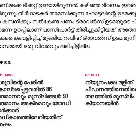
് മടക്ക ടിക്കറ്റ് ഉണ്ടായിരുന്നത്. കഴിഞ്ഞ ദിവസം ഇവര്‍ ന
രുന്നു. തീര്‍ഥാടകര്‍ താമസിക്കുന്ന ഹോട്ടലിന്റെ ഉടമക്
മ്പനിക്കും നല്‍കേണ്ട പണം ട്രാവല്‍സ് ഉടമയുടെ പ
െന്ന ഉറപ്പിലാണ് പാസ്പോര്‍ട്ട് തിരിച്ചുകിട്ടിയത്. അ
കരെ കബളിപ്പിച്ച് മുങ്ങിയ റബീഹ് ട്രാവല്‍സ് ഉടമ മുനീര
വസമായി ഒരു വിവരവും ലഭിച്ചിട്ടില്ല.
OPICS:
'T MISS
UP NEXT
ുവിന്റെ പേരില്‍
ന്യൂനപക്ഷ ദളിത്
ല്ലപ്പെട്ടവരില്‍ 86
പീഡനത്തിനെതിര
മാനവും മുസ്ലിങ്ങള്‍; 97
തലത്തില്‍ മുസ്ലിം 
തമാനം അക്രമവും മോഡി
ക്യാമ്പയിന്‍
്‍ക്കാര്‍
ധികാരത്തിലേറിയതിന്
േഷം