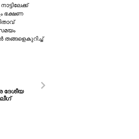
ാട്ടിലേക്ക്
കും ഭക്ഷണ
ിതാവ്
തേസമയം
്‍ തങ്ങളെകുറിച്ച്
െ ദേശീയ
ലീഗ്