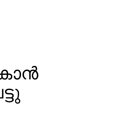
‍കാന്‍
്ടു