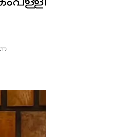
ംപള്ളി
ന്ന