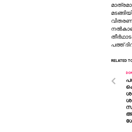
മാത്രമാണ
മടങ്ങിയി
വിതരണ ക
നല്‍കാമ
തീര്‍ഥാട
പത്ത് ദി
RELATED T
DON
പശ
കൊ
ശത
ശ
സര
അ
ശ