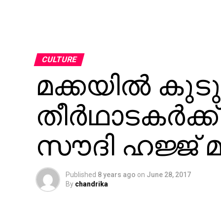
CULTURE
മക്കയില്‍ കുട
തീര്‍ഥാടകര്‍ക്ക്
സൗദി ഹജ്ജ് മ
Published
8 years ago
on
June 28, 2017
By
chandrika