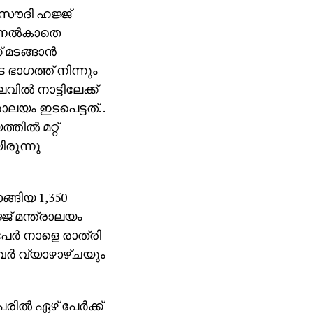
്‍ സൗദി ഹജ്ജ്
് നല്‍കാതെ
 മടങ്ങാന്‍
 ഭാഗത്ത് നിന്നും
്‍ നാട്ടിലേക്ക്
ാലയം ഇടപെട്ടത്. .
ല്‍ മറ്റ്
ിരുന്നു
ാങ്ങിയ 1,350
ജ് മന്ത്രാലയം
3 പേര്‍ നാളെ രാത്രി
വര്‍ വ്യാഴാഴ്ചയും
ല്‍ ഏഴ് പേര്‍ക്ക്