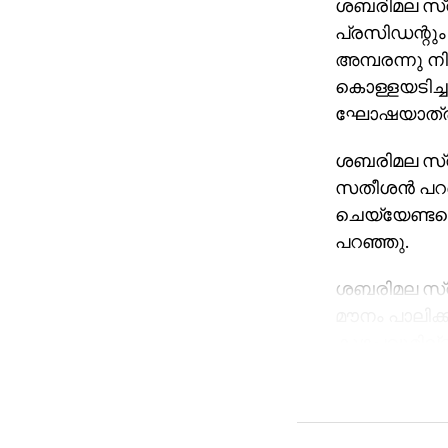
ശബരിമല സ്വ
പ്രസിഡന്റും
അമ്പരന്നു നി
കൊള്ളയടിച്ച
ഘോഷയാത്രയാ
ശബരിമല സ്വ
സതീശന്‍ പറ
ചെയ്യേണ്ടതെ
പറഞ്ഞു.
ശബരിമല സ്വര
മൗനം പാലിക്കു
കുഴപ്പവുമില്
സതീശന്‍ പരി
നല്‍കിയില്ലെ
അറിയാമായിരുന്