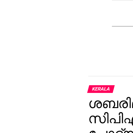
KERALA
ശബരിമ
സിപിഎ