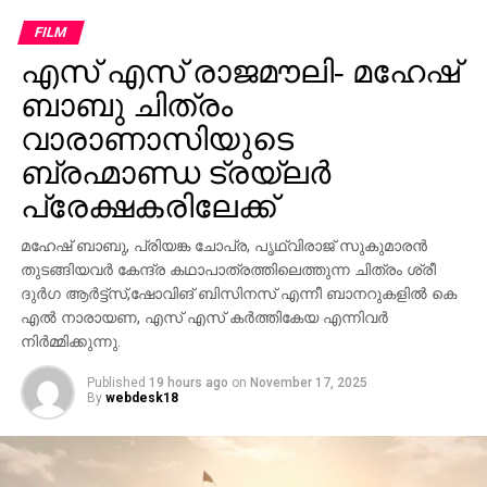
FILM
എസ് എസ് രാജമൗലി- മഹേഷ്
ബാബു ചിത്രം
വാരാണാസിയുടെ
ബ്രഹ്മാണ്ഡ ട്രയ്ലർ
പ്രേക്ഷകരിലേക്ക്
മഹേഷ് ബാബു, പ്രിയങ്ക ചോപ്ര, പൃഥ്വിരാജ് സുകുമാരൻ
തുടങ്ങിയവർ കേന്ദ്ര കഥാപാത്രത്തിലെത്തുന്ന ചിത്രം ശ്രീ
ദുർഗ ആർട്ട്സ്,ഷോവിങ് ബിസിനസ് എന്നീ ബാനറുകളിൽ കെ
എൽ നാരായണ, എസ് എസ് കർത്തികേയ എന്നിവർ
നിർമ്മിക്കുന്നു.
Published
19 hours ago
on
November 17, 2025
By
webdesk18