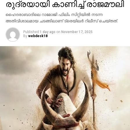
രുദ്രയായി കാണിച്ച് രാജമൗലി
ഷെല്‍ഫ്, ആഫ്രിക്കയിലെ അംബോസെലി വനം,
ബിസിഇ 7200-ലെ ലങ്കാനഗരം, വാരാണസിയിലെ
ഹൈദരാബാദിലെ റാമോജി ഫിലിം സിറ്റിയില്‍ നടന്ന
മണികര്‍ണികാ ഘട്ട് തുടങ്ങിയവയെല്ലാം
അതിവിശാലമായ ചടങ്ങിലാണ് ട്രെയിലര്‍ റിലീസ് ചെയ്തത്.
വിസ്മയക്കാഴ്ചകളായി ട്രെയിലറില്‍ അനാവരണം
Published
1 day ago
on
November 17, 2025
ചെയ്യുന്നു.കൈയില്‍ ത്രിശൂലവുമേന്തി കാളയുടെ
By
webdesk18
പുറത്തേറി വരുന്ന മഹേഷ് ബാബുവിന്റെ രുദ്ര എന്ന
കഥാപാത്രം സ്‌ക്രീനിൽ അവസാനം എത്തിയപ്പോൾ
വേദിയിലും മഹേഷ് ബാബു കാളയുടെ പുറത്തു എൻട്രി
ചെയ്തപ്പോൾ അറുപത്തിനായിരത്തിൽപ്പരം കാഴ്ചക്കാർ
നിറഞ്ഞ ഇവന്റിലെ സദസ്സ് ഹർഷാരവം കൊണ്ട്
വേദിയെ ധന്യമാക്കി. ഐമാക്‌സിലാണ് ചിത്രം
ഒരുങ്ങുന്നത് എന്നതിനാല്‍ തന്നെ തിയേറ്ററുകളില്‍
ഗംഭീരമായ കാഴ്ചാനുഭൂതി
സമ്മാനിക്കുമെന്നുറപ്പാണ്.ബാഹുബലിയും ആർ ആർ
ആറും ഒരുക്കിയ രാജമൗലിയുടെ ബ്രഹ്മാണ്ഡ ചിത്രം
വാരണാസി 2027ൽ തിയേറ്ററുകളിലേക്കെത്തും. പി ആർ
ഓ ആൻഡ് മാർക്കറ്റിംഗ് സ്ട്രാറ്റജിസ്റ്റ് : പ്രതീഷ് ശേഖർ.