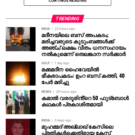
CONTINUE READING
മണിക്കൂറുകള്‍ക്കുള്ളില്‍ തന്നെ 5 മില്യണിലധികം
കാഴ്ചകളുമായി ട്രെയിലര്‍ ലോകവ്യാപകമായി
ട്രെന്‍ഡിങ് പട്ടികയില്‍ മുന്നിലാണ്. 130ണ്മ100 അടി
TRENDING
വലുപ്പത്തിലുള്ള പ്രത്യേക സ്‌ക്രീനില്‍ പ്രേക്ഷകര്‍ക്ക്
INDIA
22 hours ago
മുന്നില്‍ ട്രെയിലര്‍ പ്രദര്‍ശിപ്പിച്ചു.
മദീനയിലെ ബസ് അപകടം;
മരിച്ചവരുടെ കുടുംബങ്ങള്‍ക്ക്
ട്രെയിലര്‍ സി.ഇ. 512-ലെ വാരണാസിയുടെ
അഞ്ച് ലക്ഷം വീതം ധനസഹായം
ദൃശ്യങ്ങളോടെ തുടങ്ങുന്നു. തുടര്‍ന്ന് 2027ല്‍
നല്‍കുമെന്ന് തെലങ്കാന സര്‍ക്കാര്‍
ഭൂമിയിലേക്ക് വരുന്നു എന്നു കാണിക്കുന്ന ‘ശാംഭവി’ എന്ന
GULF
1 day ago
ഛിന്നഗ്രഹം, അന്റാര്‍ട്ടിക്കയിലെ റോസ് ഐസ്
മക്കമദീന ഹൈവേയില്‍
ഷെല്‍ഫ്, ആഫ്രിക്കയിലെ അംബോസെലി വനം,
ഭീകരാപകടം: ഉംറ ബസ് കത്തി, 40
ബി.സി.ഇ 7200-ലെ ലങ്കാനഗരം, വാരണാസിയിലെ
പേര്‍ മരിച്ചു
മണികര്‍ണികാ ഘട്ട് തുടങ്ങിയ ഭീമാകാര
NEWS
24 hours ago
ദൃശ്യവിശേഷങ്ങള്‍ അതിശയത്തോടെ
കമാൽ വരദൂരിൻ്റെ 50 ഫുട്ബോൾ
അവതരിപ്പിക്കുന്നു.
കഥകൾ പ്രകാശിതമായി
കയ്യില്‍ ത്രിശൂലം പിടിച്ച് കാളയുടെ പുറത്ത്
INDIA
3 days ago
സവാരിയുമായി എത്തുന്ന രുദ്രയായി മഹേഷ്
മുഹമ്മദ് അഖ്‌ലാഖ് കേസിലെ
ബാബുവിന്റെ എന്‍ട്രിയാണ് ട്രെയിലറിന്റെ ഹൈലൈറ്റ്.
പ്രതികള്‍ക്കെതിരായ കേസ്