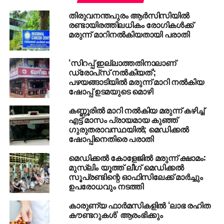
മരുന്നു കമ്പനിക്കാര്‍ ആശുപത്രിയില്‍ കുട്ടിയുടെ
തിരുവനന്തപുരം ആര്‍സിസിയില്‍
രക്ഷിതാക്കളെ വിളിച്ചു മരുന്നിന്റെ സാംപിള്‍ വാങ്ങി.
രണ്ടായിരത്തിലധികം രോഗികള്‍ക്ക്
സോഷ്യല്‍മീഡിയയില്‍ വിവരം പോസ്റ്റ് ചെയ്തതിനു
മരുന്ന് മാറിനല്‍കിയതായി പരാതി
കാണിച്ചുതരാമെന്ന ഭീഷണിയും കമ്പനിയുടെ
ഭാഗത്തുനിന്നുണ്ടായെന്നും രക്ഷിതാക്കള്‍ പറഞ്ഞു.
‘സിറപ്പ് ഇല്ലാത്തതിനാലാണ്
ഭീഷണി സംബന്ധിച്ചു പൊലീസില്‍ പരാതി
ഡ്രോപ്‌സ് നല്‍കിയത്’;
നല്‍കുമെന്നും അവര്‍ പറഞ്ഞു.
പഴയങ്ങാടിയില്‍ മരുന്ന് മാറി നല്‍കിയ
ഷോപ്പ് ഉടമയുടെ മൊഴി
മരുന്ന് കുപ്പിയില്‍ രേഖപ്പെടുത്തിയ കമ്പനിയുടെ
വിലാസം ഇന്റര്‍നെറ്റില്‍ തിരഞ്ഞെങ്കിലും കണ്ടെത്താന്‍
കണ്ണൂരില്‍ മാറി നല്‍കിയ മരുന്ന് കഴിച്ച്
എട്ട് മാസം പ്രായമായ കുഞ്ഞ്
സാധിച്ചില്ല. ഫോണ്‍ നമ്പരില്‍ വിളിച്ചെങ്കിലും
ഗുരുതരാവസ്ഥയില്‍; മെഡിക്കല്‍
നമ്പരുകള്‍ ഒന്നും നിലവിലില്ലെന്നായിരുന്നു മറുപടി.
ഷോപ്പിനെതിരെ പരാതി
തുടര്‍ന്നാണ് ആശുപത്രി അധികൃതരോടു
മെഡിക്കൽ കോളേജിൽ മരുന്ന് ക്ഷാമം:
പരാതിപ്പെട്ടത്. ഇവരിടപെട്ടാണ് കമ്പനി പ്രതിനിധിയെ
മുസ്‌ലിം യൂത്ത് ലീഗ് മെഡിക്കൽ
വരുത്തിയത്.
സൂപ്രണ്ടിന്റെ ഓഫിസിലേക്ക് മാർച്ചും
ഉപരോധവും നടത്തി
RELATED TOPICS:
MEDICINE
കാരുണ്യ ഫാര്‍മസികളില്‍ ‘ലാഭ രഹിത
കൗണ്ടറുകള്‍’ ആരംഭിക്കും
UP NEXT