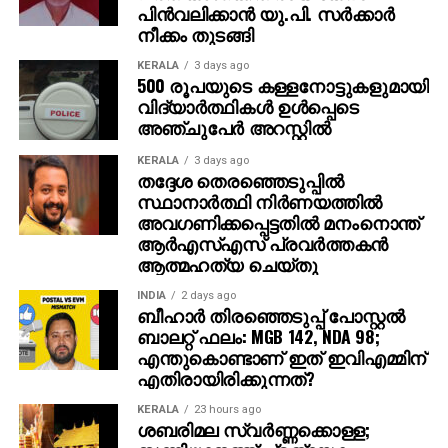
അതേപോലെ, വേദിയിലേക്കും മഹേഷ് ബാബു
പിന്‍വലിക്കാന്‍ യു.പി. സര്‍ക്കാര്‍
കാളപ്പുറത്ത് സവാരിയായി എത്തിയപ്പോള്‍ 60,000-
നീക്കം തുടങ്ങി
ത്തിലധികം പ്രേക്ഷകര്‍ കൈയ്യടി മുഴക്കി വരവേറ്റു.
KERALA
3 days ago
500 രൂപയുടെ കള്ളനോട്ടുകളുമായി
ഐമാക്‌സ് ഫോര്‍മാറ്റിലാണ് ഈ ചിത്രം ഒരുക്കുന്നത്.
വിദ്യാര്‍ത്ഥികള്‍ ഉള്‍പ്പെടെ
അതിനാല്‍ തന്നെ തിയേറ്ററുകളില്‍ അത്ഭുതകരമായ
അഞ്ചുപേര്‍ അറസ്റ്റില്‍
കാഴ്ചാനുഭവം സമ്മാനിക്കുമെന്നുറപ്പ്. ബാഹുബലി,
KERALA
3 days ago
ഞഞഞ എന്നിവയുടെ സംവിധായകന്‍ രാജമൗലിയുടെ
തദ്ദേശ തെരഞ്ഞെടുപ്പില്‍
ഈ ബ്രഹ്‌മാണ്ഡ പ്രോജക്റ്റ് 2027-ല്‍
സ്ഥാനാര്‍ത്ഥി നിര്‍ണയത്തില്‍
തിയേറ്ററുകളിലേക്ക് എത്തും.
അവഗണിക്കപ്പെട്ടതില്‍ മനംനൊന്ത്
ആര്‍എസ്എസ് പ്രവര്‍ത്തകന്‍
ആത്മഹത്യ ചെയ്തു
INDIA
2 days ago
ബീഹാർ തിരഞ്ഞെടുപ്പ് പോസ്റ്റൽ
ബാലറ്റ് ഫലം: MGB 142, NDA 98;
എന്തുകൊണ്ടാണ് ഇത് ഇവിഎമ്മിന്
എതിരായിരിക്കുന്നത്?
KERALA
23 hours ago
ശബരിമല സ്വര്‍ണ്ണക്കൊള്ള;