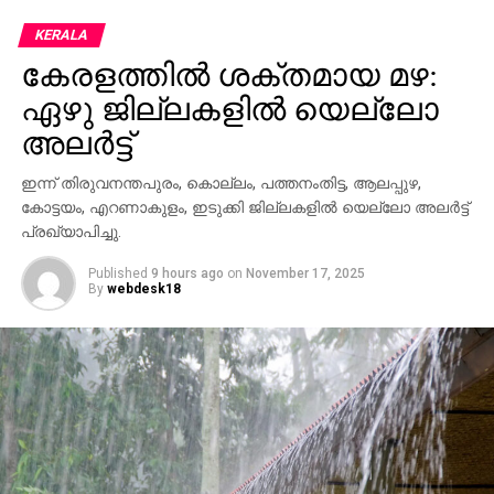
KERALA
കേരളത്തില്‍ ശക്തമായ മഴ:
ഏഴു ജില്ലകളില്‍ യെല്ലോ
അലര്‍ട്ട്
ഇന്ന് തിരുവനന്തപുരം, കൊല്ലം, പത്തനംതിട്ട, ആലപ്പുഴ,
കോട്ടയം, എറണാകുളം, ഇടുക്കി ജില്ലകളില്‍ യെല്ലോ അലര്‍ട്ട്
പ്രഖ്യാപിച്ചു.
Published
9 hours ago
on
November 17, 2025
By
webdesk18