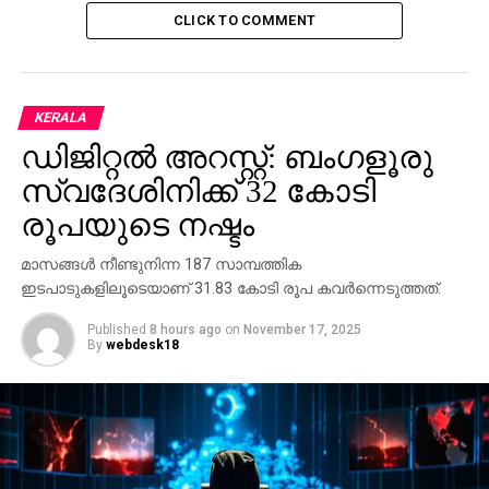
CLICK TO COMMENT
KERALA
ഡിജിറ്റല്‍ അറസ്റ്റ്: ബംഗളൂരു
സ്വദേശിനിക്ക് 32 കോടി
രൂപയുടെ നഷ്ടം
മാസങ്ങള്‍ നീണ്ടുനിന്ന 187 സാമ്പത്തിക
ഇടപാടുകളിലൂടെയാണ് 31.83 കോടി രൂപ കവര്‍ന്നെടുത്തത്.
Published
8 hours ago
on
November 17, 2025
By
webdesk18