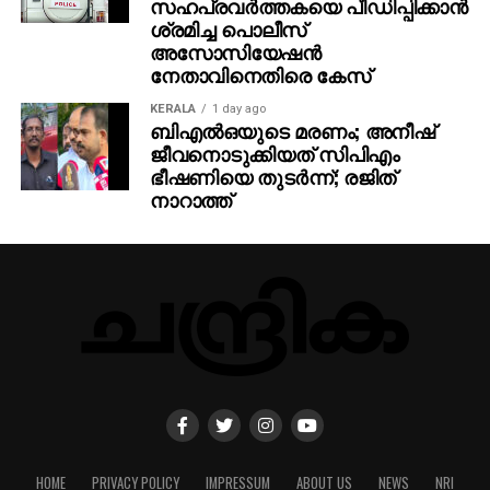
സഹപ്രവര്‍ത്തകയെ പീഡിപ്പിക്കാന്‍
ശ്രമിച്ച പൊലീസ്
അസോസിയേഷന്‍
നേതാവിനെതിരെ കേസ്
KERALA
1 day ago
ബിഎല്‍ഒയുടെ മരണം; അനീഷ്
ജീവനൊടുക്കിയത് സിപിഎം
ഭീഷണിയെ തുടര്‍ന്ന്; രജിത്
നാറാത്ത്
HOME
PRIVACY POLICY
IMPRESSUM
ABOUT US
NEWS
NRI