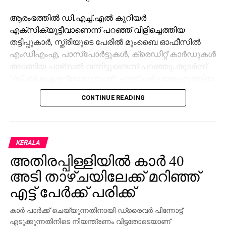
ആരംഭത്തില്‍ ഡി.എച്ച്.എല്‍ കുറിയര്‍
എക്‌സിക്യൂട്ടീവാണെന്ന് പറഞ്ഞ് വിളിച്ചെത്തിയ
തട്ടിപ്പുകാര്‍, സ്ത്രീയുടെ പേരില്‍ മുംബൈ ഓഫീസില്‍
എംഡിഎംഎ, പാസ്പോര്‍ട്ടുകള്‍, ക്രെഡിറ്റ് കാര്‍ഡുകള്‍
അടങ്ങിയ പാഴ്‌സല്‍ വന്നിട്ടുണ്ടെന്ന് പറഞ്ഞു. തുടര്‍ന്ന്
‘സി.ബി.ഐ ഉദ്യോഗസ്ഥന്‍’ എന്ന് പരിചയപ്പെടുത്തിയ
മറ്റൊരാള്‍ ഭീഷണിപ്പെടുത്തി. അറസ്റ്റ് ചെയ്യുമെന്ന
CONTINUE READING
ഭീഷണിക്കിടെ നിരപരാധിത്വം തെളിയിക്കാന്‍ സ്ത്രീയെ
നിര്‍ബന്ധിക്കുകയും അവരുടെ എല്ലാ ചലനങ്ങളും
റിപ്പോര്‍ട്ട് ചെയ്യണമെന്ന് ആവശ്യപ്പെടുകയും
ചെയ്തു.
KERALA
അതിരപ്പിള്ളിയില്‍ കാര്‍ 40
മകന്റെ വിവാഹം അടുത്തുള്ളതിനാല്‍ ഭീതിയില്‍പ്പെട്ട
അവര്‍ തട്ടിപ്പുകാരുടെ നിര്‍ദ്ദേശം അനുസരിക്കേണ്ടി
അടി താഴ്ചയിലേക്ക് മറിഞ്ഞ്
വന്നു. ‘ജാമ്യം’ എന്ന പേരില്‍ ആദ്യം രണ്ട് കോടി
എട്ട് പേര്‍ക്ക് പരിക്ക്
രൂപയും തുടര്‍ന്ന് ബാങ്ക് അക്കൗണ്ടുകളില്‍ നിന്നുളള
മുഴുവന്‍ പണവും, സ്ഥിര നിക്ഷേപം ഉള്‍പ്പെടെ,
കാര്‍ പാര്‍ക്ക് ചെയ്യുന്നതിനായി ഡ്രൈവര്‍ പിന്നോട്ട്
കൈമാറി. ‘ക്ലിയറന്‍സ് സര്‍ട്ടിഫിക്കറ്റ്’ എന്ന പേരില്‍
എടുക്കുന്നതിനിടെ നിയന്ത്രണം വിട്ടതോടെയാണ്