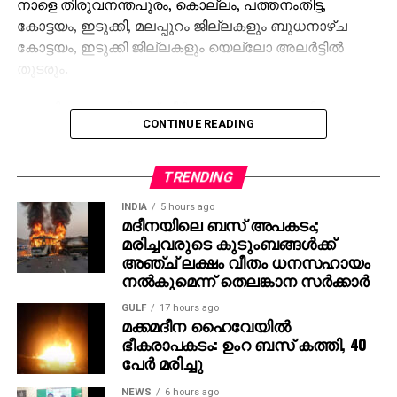
നാളെ തിരുവനന്തപുരം, കൊല്ലം, പത്തനംതിട്ട,
കോട്ടയം, ഇടുക്കി, മലപ്പുറം ജില്ലകളും ബുധനാഴ്ച
കോട്ടയം, ഇടുക്കി ജില്ലകളും യെല്ലോ അലര്‍ട്ടില്‍
തുടരും.
ശബരിമല മകരവിളക്ക് തീര്‍ത്ഥാടനം പുരോഗമിക്കുന്ന
CONTINUE READING
സാഹചര്യത്തില്‍ സന്നിധാനം, പമ്പ, നിലക്കല്‍
പ്രദേശങ്ങളില്‍ ബുധനാഴ്ച വരെ ഇടിമിന്നലോട് കൂടിയ
മഴയ്ക്കുള്ള സാധ്യതയെ കുറിച്ച് കാലാവസ്ഥ വകുപ്പ്
TRENDING
പ്രത്യേക മുന്നറിയിപ്പ് നല്‍കിയിട്ടുണ്ട്.
INDIA
5 hours ago
മദീനയിലെ ബസ് അപകടം;
തീര്‍ത്ഥാടകര്‍ മുന്‍കരുതലുകള്‍ സ്വീകരിക്കണമെന്ന്
മരിച്ചവരുടെ കുടുംബങ്ങള്‍ക്ക്
അധികൃതര്‍ അറിയിച്ചു.
അഞ്ച് ലക്ഷം വീതം ധനസഹായം
നല്‍കുമെന്ന് തെലങ്കാന സര്‍ക്കാര്‍
GULF
17 hours ago
മക്കമദീന ഹൈവേയില്‍
ഭീകരാപകടം: ഉംറ ബസ് കത്തി, 40
പേര്‍ മരിച്ചു
NEWS
6 hours ago