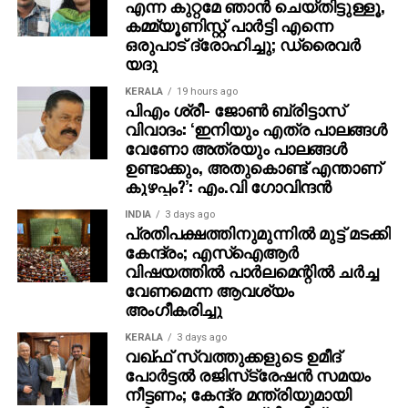
എന്ന കുറ്റമേ ഞാന്‍ ചെയ്തിട്ടുള്ളൂ,
കമ്മ്യൂണിസ്റ്റ് പാര്‍ട്ടി എന്നെ
ഒരുപാട് ദ്രോഹിച്ചു; ഡ്രൈവര്‍
യദു
KERALA
19 hours ago
പിഎം ശ്രീ- ജോണ്‍ ബ്രിട്ടാസ്
വിവാദം: ‘ഇനിയും എത്ര പാലങ്ങള്‍
വേണോ അത്രയും പാലങ്ങള്‍
ഉണ്ടാക്കും, അതുകൊണ്ട് എന്താണ്
കുഴപ്പം?’: എം.വി ഗോവിന്ദന്‍
INDIA
3 days ago
പ്രതിപക്ഷത്തിനുമുന്നില്‍ മുട്ട് മടക്കി
കേന്ദ്രം; എസ്ഐആർ
വിഷയത്തിൽ പാർലമെന്റിൽ ചർച്ച
വേണമെന്ന ആവശ്യം
അംഗീകരിച്ചു
KERALA
3 days ago
വഖ്ഫ് സ്വത്തുക്കളുടെ ഉമീദ്
പോര്‍ട്ടല്‍ രജിസ്‌ട്രേഷന്‍ സമയം
നീട്ടണം; കേന്ദ്ര മന്ത്രിയുമായി