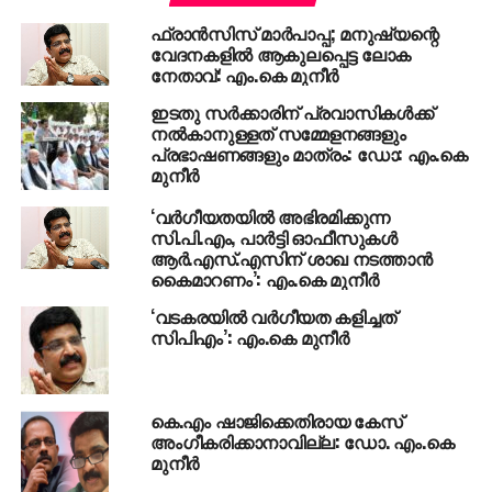
വിജയത്തിൽ ഞാനഭിമാനിക്കുന്നു!ഈ സന്ദർഭത്തിൽ
ഫ്രാന്‍സിസ് മാര്‍പാപ്പ; മനുഷ്യന്റെ
എന്റെ പിതാവിന്റെ വാക്കുകൾ
വേദനകളില്‍ ആകുലപ്പെട്ട ലോക
ഞാനോർക്കുന്നു!
“ഞങ്ങളുടെ കാലശേഷവും ഈ
നേതാവ്: എം.കെ മുനീര്‍
നക്ഷത്രാംഗിത ഹരിത പതാക വാനോളമുയർത്താൻ
ഇടതു സർക്കാരിന് പ്രവാസികൾക്ക്
എം എസ് എഫുകാരുണ്ടാകും!ഗർഭവതികളായ
നൽകാനുള്ളത് സമ്മേളനങ്ങളും
സഹോദരിമാരുടെ മുമ്പിൽ നിന്ന് മുസ്ലിംലീഗ് എന്ന്
പ്രഭാഷണങ്ങളും മാത്രം: ഡോ: എം.കെ
വിളിച്ചാൽ ഗർഭസ്ഥ ശിശു പോലും സിന്ദാബാദ്
മുനീർ
വിളിക്കുന്ന ഒരു കാലം വരും”
‘വര്‍ഗീയതയില്‍ അഭിരമിക്കുന്ന
സി.പി.എം, പാര്‍ട്ടി ഓഫീസുകള്‍
ആ കാലമിതാ വന്നുചേർന്നിരിക്കുന്നു!
ആര്‍.എസ്.എസിന് ശാഖ നടത്താന്‍
വിദ്യാഭ്യാസമുള്ള തലമുറ വരുന്നതോടെ എം എസ്
കൈമാറണം’: എം.കെ മുനീര്‍
എഫിന്റെ പ്രസക്തി നഷ്ടപ്പെടുമെന്ന്
‘വടകരയില്‍ വര്‍ഗീയത കളിച്ചത്
പറഞ്ഞവരുണ്ടായിരുന്നു!ആ പ്രവചനങ്ങൾക്കുള്ള
സിപിഎം’: എം.കെ മുനീര്‍
മനോഹരമായ മറുപടിയായി വിദ്യാസമ്പന്നരായ
നമ്മുടെ കുട്ടികൾ എക്കാലത്തും കലാലയങ്ങളിൽ
ചരിത്ര വിജയങ്ങൾ ആവർത്തിച്ച് കൊണ്ടേയിരിക്കുന്നു!!
കെ.എം ഷാജിക്കെതിരായ കേസ്
അംഗീകരിക്കാനാവില്ല: ഡോ. എം.കെ
മുനീര്‍