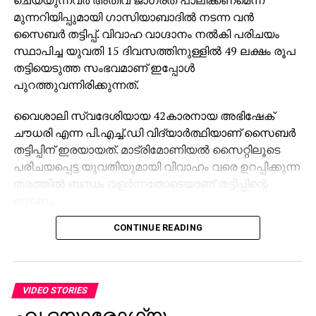
മുന്നറിയിപ്പുമായി ഗാസിയാബാദില്‍ നടന്ന വന്‍
സൈബര്‍ തട്ടിപ്പ്. വിവാഹ വാഗ്ദാനം നല്‍കി പരിചയം
സ്ഥാപിച്ച യുവതി 15 ദിവസത്തിനുള്ളില്‍ 49 ലക്ഷം രൂപ
തട്ടിയെടുത്ത സംഭവമാണ് ഇപ്പോള്‍
പുറത്തുവന്നിരിക്കുന്നത്.
വൈശാലി സ്വദേശിയായ 42കാരനായ അഭിഷേക്
ചൗധരി എന്ന പി.എച്ച്.ഡി വിദ്യാര്‍ത്ഥിയാണ് സൈബര്‍
തട്ടിപ്പിന് ഇരയായത്. മാട്രിമോണിയല്‍ സൈറ്റിലൂടെ
പരിചയപ്പെട്ട യുവതിയുമായി വിവാഹം വരെ ഉറപ്പിക്കുന്ന
തരത്തില്‍ ബന്ധം വളര്‍ന്നതോടെയാണ് തട്ടിപ്പിന്റെ
തുടക്കം.
CONTINUE READING
സംഭാഷണത്തിനിടയില്‍, യുവതി ജലന്ധറിലും ഡല്‍ഹി
എന്‍സിആറിലും തന്റെ കുടുംബം റിയല്‍ എസ്റ്റേറ്റ്
ബിസിനസില്‍ ഏര്‍പ്പെട്ടിരിക്കുന്നുവെന്ന് പറഞ്ഞ്
വിശ്വാസം നേടിയെടുത്തു. പിന്നാലെ അഭിഷേകിനെ
VIDEO STORIES
ഫോറെക്സ് ട്രേഡിംഗിലേക്ക് പരിചയപ്പെടുത്തി.
ഹൃദയാരോഗ്യം
ഉയര്‍ന്ന ലാഭം വാഗ്ദാനം ചെയ്ത് 500 ഡോളര്‍