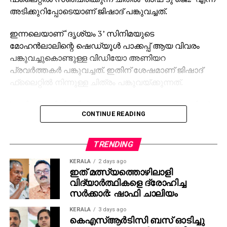
ഗുണകരമാണ്. വിറ്റാമിന്‍ കെ, ഫോളേറ്റ്, പൊട്ടാസ്യം,
അടിക്കുറിപ്പോടെയാണ് ജിഷാദ് പങ്കുവച്ചത്.
ആന്റിഓക്സിഡന്റുകള്‍ എന്നിവ ധാരാളമായി അടങ്ങിയ
ഇവ രക്തം കട്ടപിടിക്കുന്നത് തടയുകയും
ഇന്നലെയാണ് ‘ദൃശ്യം 3’ സിനിമയുടെ
രക്തക്കുഴലുകളുടെ പ്രവര്‍ത്തനം മെച്ചപ്പെടുത്തുകയും
മോഹന്‍ലാലിന്റെ ഷെഡ്യൂള്‍ പാക്കപ്പ് ആയ വിവരം
രക്തസമ്മര്‍ദം നിയന്ത്രിക്കാനും സഹായിക്കുന്നു.
പങ്കുവച്ചുകൊണ്ടുള്ള വിഡിയോ അണിയറ
പ്രവര്‍ത്തകര്‍ പങ്കുവച്ചത്. ഇതിന് ശേഷമാണ് ജിഷാദ്
ആഹാരക്രമത്തില്‍ വലിയ മാറ്റങ്ങള്‍
ഫ്‌ലൈറ്റില്‍ നിന്നുള്ള ചിത്രം പങ്കുവയ്ക്കുന്നത്.
വരുത്തുന്നതിനുമുന്‍പ് നിര്‍ബന്ധമായും ഒരു
ന്യൂട്രീഷനിസ്റ്റിന്റെയോ ആരോഗ്യവിദഗ്ധന്റെയോ
‘ജയിലര്‍’ സിനിമയില്‍ ശ്രദ്ധേയമായ മോഹന്‍ലാലിന്റെ
ഉപദേശം തേടണമെന്ന് വിദഗ്ധര്‍ മുന്നറിയിപ്പ്
CONTINUE READING
കോസ്റ്റ്യൂം ഡിസൈന്‍ ചെയ്തത് ജിഷാദ് ഷംസുദ്ദീന്‍
നല്‍കുന്നു.
ആണ്. ചിത്രം സമൂഹമാധ്യമങ്ങളില്‍
വൈറലായതോടെ ആരാധകരും ആവേശത്തിലാണ്.
TRENDING
‘ജയിലര്‍ 2’ സിനിമയിലും ലാലേട്ടന്റെ കോസ്റ്റ്യൂം
KERALA
2 days ago
‘കത്തണം’ എന്നാണ് ആരാധകര്‍ ആവശ്യപ്പെടുന്നത്.
ഇത് മത്സ്യത്തൊഴിലാളി
മാത്യുവിന്റെ രണ്ടാമത്തെ വരവിനായി കാത്തിരിക്കുന്നു
വിദ്യാര്‍ത്ഥികളെ ദ്രോഹിച്ച
എന്നും ആരാധകര്‍ കുറക്കുന്നു.
സര്‍ക്കാര്‍: ഷാഫി ചാലിയം
KERALA
3 days ago
കെഎസ്ആര്‍ടിസി ബസ് ഓടിച്ചു