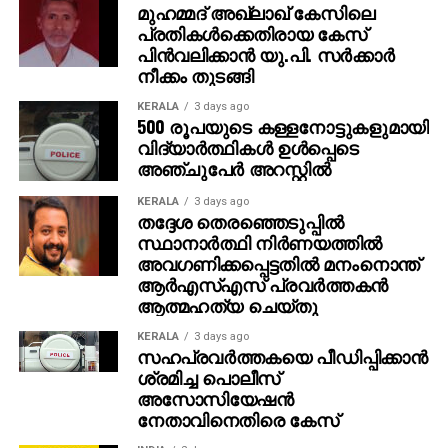
പറഞ്ഞു. മറ്റുള്ളവര്‍ ഒന്നും ചെയ്യാതെ
മുഹമ്മദ് അഖ്‌ലാഖ് കേസിലെ
നോക്കിനിന്നെന്നും അക്രമിസംഘത്തെ സഹായിക്കുന്ന
പ്രതികള്‍ക്കെതിരായ കേസ്
രീതിയിലായിരുന്നു പൊലീസുകാരുടെ പെരുമാറ്റമെന്നും
പിന്‍വലിക്കാന്‍ യു.പി. സര്‍ക്കാര്‍
നീക്കം തുടങ്ങി
അവര്‍ ആരോപിച്ചു.
KERALA
3 days ago
അക്രമികള്‍ക്കെതിരെ പരാതി നല്‍കാന്‍ പൊലീസ്
500 രൂപയുടെ കള്ളനോട്ടുകളുമായി
ഇരകളോട് ആവശ്യപ്പെട്ടു. അടുത്ത ദിവസം,
വിദ്യാര്‍ത്ഥികള്‍ ഉള്‍പ്പെടെ
അഞ്ചുപേര്‍ അറസ്റ്റില്‍
കൃത്യനിര്‍വഹണത്തിലെ വീഴ്ചയ്ക്ക് എട്ട്
ഉദ്യോഗസ്ഥരെ സസ്‌പെന്‍ഡ് ചെയ്യുകയും രവീന്ദ്ര
KERALA
3 days ago
സിങ് തേല, രോഹിത് ശര്‍മ എന്നീ രണ്ട് പ്രധാന
തദ്ദേശ തെരഞ്ഞെടുപ്പില്‍
അക്രമികളെ അറസ്റ്റ് ചെയ്യുകയും ചെയ്തു.
സ്ഥാനാര്‍ത്ഥി നിര്‍ണയത്തില്‍
അവഗണിക്കപ്പെട്ടതില്‍ മനംനൊന്ത്
ഇരുവരെയും പിന്നീട് ജാമ്യത്തില്‍ വിട്ടു.
ആര്‍എസ്എസ് പ്രവര്‍ത്തകന്‍
ആത്മഹത്യ ചെയ്തു
ഗോരക്ഷാ സംഘാം?ഗമായ പ്രാദേശിക ബിജെപി
നേതാവാണ് തേല. പ്രദേശത്തെ പ്രതിഷേധങ്ങള്‍
KERALA
3 days ago
സഹപ്രവര്‍ത്തകയെ പീഡിപ്പിക്കാന്‍
റിപ്പോര്‍ട്ട് ചെയ്യുന്നതിനിടെ ഒരു
ശ്രമിച്ച പൊലീസ്
മാധ്യമപ്രവര്‍ത്തകനെ ആക്രമിച്ച സംഭവമുള്‍പ്പെടെ
അസോസിയേഷന്‍
നിരവധി കേസുകളും ഇയാള്‍ക്കെതിരെയുണ്ട്. ഒരു
നേതാവിനെതിരെ കേസ്
ദിവസം കസ്റ്റഡിയിലായിരുന്ന പ്രതികള്‍ക്കെതിരെ