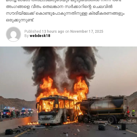
അംഗങ്ങളെ വീതം തെലങ്കാന സര്‍ക്കാറിന്റെ ചെലവില്‍
സൗദിയിലേക്ക് കൊണ്ടുപോകുന്നതിനുള്ള ക്രമീകരണങ്ങളും
ഒരുക്കുന്നുണ്ട്.
Published
13 hours ago
on
November 17, 2025
By
webdesk18