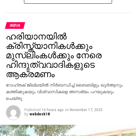
ന്യൂനപക്ഷ ക്ഷേമ മന്ത്രി മുഹമ്മദ് അസ്ഹറുദ്ദീന്റെ
നേതൃത്വത്തില്‍ സര്‍ക്കാര്‍ സംഘം സൗദിയിലേക്ക്
തിരിക്കും. സംഘത്തില്‍ എം.എല്‍.എമാരും, ന്യൂനപക്ഷ
സമുദായത്തില്‍ നിന്നുള്ള ഒരു മുതിര്‍ന്ന
INDIA
ഉദ്യോഗസ്ഥനും ഉള്‍പ്പെടും. കൂടാതെ, മരിച്ച ഓരോ
ഹരിയാനയില്‍
തീര്‍ഥാടകരുടെയും കുടുംബത്തില്‍ നിന്ന് രണ്ട്
ക്രിസ്ത്യാനികള്‍ക്കും
അംഗങ്ങളെ വീതം തെലങ്കാന സര്‍ക്കാറിന്റെ ചെലവില്‍
സൗദിയിലേക്ക് കൊണ്ടുപോകുന്നതിനുള്ള
മുസ്‌ലിംകള്‍ക്കും നേരെ
ക്രമീകരണങ്ങളും ഒരുക്കുന്നുണ്ട്.
ഹിന്ദുത്വവാദികളുടെ
ആക്രമണം
റോഹ്തക് ജില്ലയില്‍ നിര്‍ബന്ധിച്ച് ബൈബിളും ഖുര്‍ആനും
കത്തിക്കുകയും വിശ്വാസികളെ അസഭ്യം പറയുകയും
ചെയ്തു
Published
16 hours ago
on
November 17, 2025
By
webdesk18