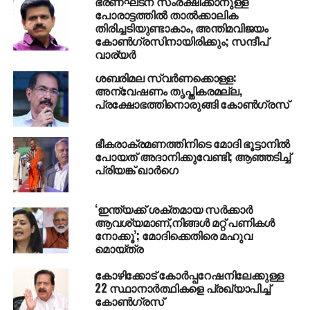
ഭരണഘടന സംരക്ഷിക്കാനുള്ള
MALLIKARJUN GARKHE
പോരാട്ടത്തില്‍ താല്‍ക്കാലിക
തിരിച്ചടിയുണ്ടാകാം, അന്തിമവിജയം
UP NEXT
കോണ്‍ഗ്രസിനായിരിക്കും; സന്ദീപ്
സംസ്ഥാനത്തെ മഴ മുന്നറിയിപ്പില്‍ മാറ്റം; ഏഴ്
വാര്യര്‍
ജില്ലകളില്‍ ഓറഞ്ച് അലേര്‍ട്ട്
ശബരിമല സ്വര്‍ണക്കൊള്ള:
DON'T MISS
അന്വേഷണം തൃപ്തികരമല്ല,
തിരുവനന്തപുരത്ത് മദ്യലഹരിയില്‍ ജേഷ്ഠന്‍
പ്രക്ഷോഭത്തിനൊരുങ്ങി കോണ്‍ഗ്രസ്
അനുജനെ വെട്ടിക്കൊന്നു
ഭീകരാക്രമണത്തിനിടെ മോദി ഭൂട്ടാനില്‍
പോയത് അദാനിക്കുവേണ്ടി; ആഞ്ഞടിച്ച്
പ്രിയങ്ക് ഖാര്‍ഗെ
‘ഇന്ത്യക്ക് ശക്തമായ സർക്കാർ
ആവശ്യമാണ്,നിങ്ങൾ മറ്റ് പണികൾ
നോക്കൂ’; മോദിക്കെതിരെ മഹുവ
മൊയ്ത്ര
കോഴിക്കോട് കോര്‍പ്പറേഷനിലേക്കുള്ള
22 സ്ഥാനാര്‍ത്ഥികളെ പ്രഖ്യാപിച്ച്
കോണ്‍ഗ്രസ്