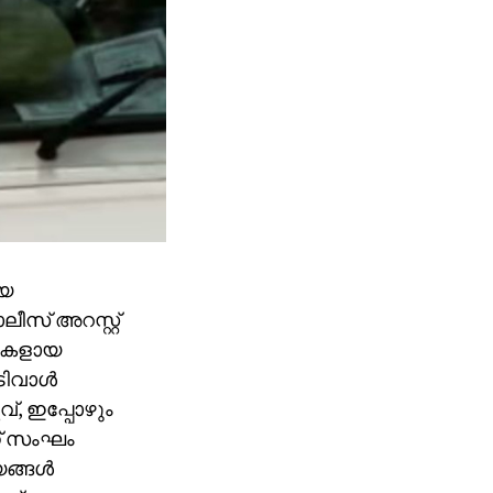
ിയ
ീസ് അറസ്റ്റ്
ശികളായ
ിവാള്‍
്, ഇപ്പോഴും
ന് സംഘം
ങ്ങള്‍