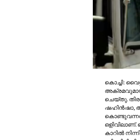
കൊച്ചി: വൈറ
അക്രമവുമായി 
ചെയ്തു. തി
ഷഹിന്‍ഷാ, അല
കൊണ്ടുവന്നത
ഒളിവിലാണ്. 
കാറില്‍ നിന്