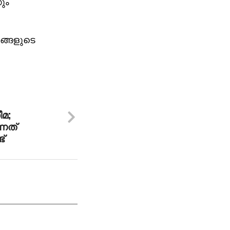
കും
രങ്ങളുടെ
ീമ;
്നത്
്