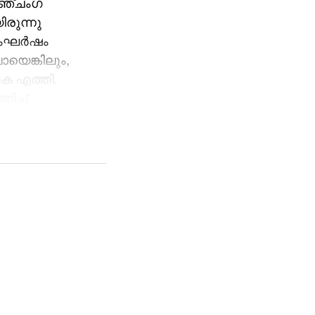
 അഞ്ചംഗ
രുന്നു
ംഘര്‍ഷം
യെങ്കിലും,
െ എത്തി.
ിച്ച്
‍ ഉടമ
ി
്ടുണ്ട്.