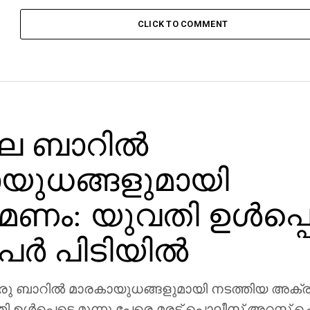
CLICK TO COMMENT
ല ബാറില്‍
യുധങ്ങളുമായി
ണം: യുവതി ഉള്‍പ്പ
േര്‍ പിടിയില്‍
രു ബാറില്‍ മാരകായുധങ്ങളുമായി നടത്തിയ അക്
തി ഉള്‍പ്പെടെ മൂന്നു പേരെ മരട് പൊലീസ് അറസ്റ്റ് ച