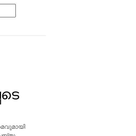
െടെ
രമവുമായി
െയ്തു.