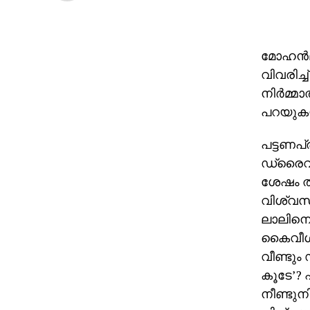
മോഹന്‍ല
വിവരിച്ച
നിര്‍മ്
പറയുകയ
പട്ടണപ
ഡ്രൈവര്
ശേഷം തി
വിശ്വസിക
ലാലിനെ 
കൈവീശിക
വീണ്ടു
കൂടേ’? എ
നീണ്ടുനി