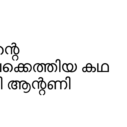
്റെ
േക്കെത്തിയ കഥ
തി ആന്റണി