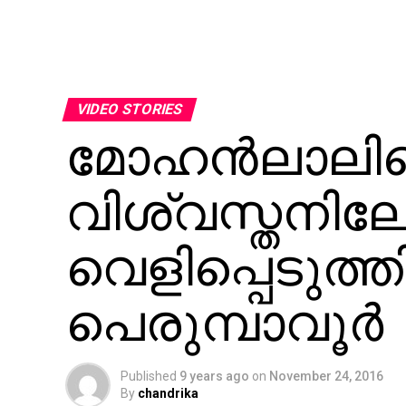
VIDEO STORIES
മോഹന്‍ലാലിന
വിശ്വസ്തനില
വെളിപ്പെടുത്
പെരുമ്പാവൂര്‍
Published
9 years ago
on
November 24, 2016
By
chandrika