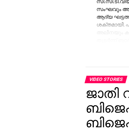
സി.സി.ടി.വിയ
സംഘവും അവി
ആദ്യ ഘട്ടത്
ശക്തമായി. പ
അലീനയും കൂട
തുടര്‍ന്ന് ബാ
അഞ്ചുതവണ വ
നല്‍കിയ പരാ
എറണാകുളത്ത്
സംഭവത്തില്‍
VIDEO STORIES
ജാതി വ
ബിജെപി
ബിജെപ