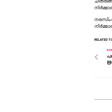
ചിത്രങ്ങ
നിര്‍മ്
നരസിംഹം
നിര്‍മ്
RELATED T
DON
പട
ഋ