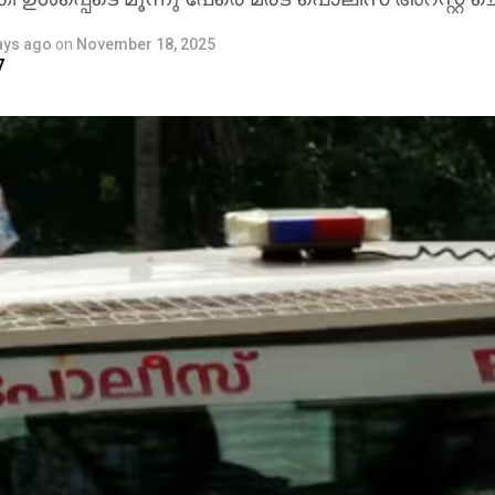
ays ago
on
November 18, 2025
7