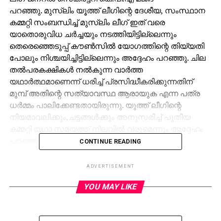
പറഞ്ഞു. മുസ്‌ലിം യൂത്ത് ലീഗിന്റെ ദേശീയ, സംസ്ഥാന
കമ്മറ്റി സംബന്ധിച്ച് മുസ്‌ലിം ലീഗ് ഇത് വരെ
യാതൊരുവിധ ചര്‍ച്ചയും നടത്തിയിട്ടില്ലെന്നും
തെരെഞ്ഞെടുപ്പ് കൗണ്‍സില്‍ യോഗത്തിന്റെ തിയ്യതി
പോലും നിശ്ചയിച്ചിട്ടില്ലെന്നും അദ്ദേഹം പറഞ്ഞു. ചില
തല്‍പരകക്ഷികള്‍ നല്‍കുന്ന വാര്‍ത്ത
യഥാര്‍ത്ഥമാണെന്ന് ധരിച്ച് പ്രസിദ്ധീകരിക്കുന്നതിന്
മുമ്പ് അതിന്റെ സത്യാവസ്ഥ ആരായുക എന്ന പത്ര
ധര്‍മ്മം പാലിക്കേണ്ടതായിരുന്നു. യൂത്ത് ലീഗിന്റെ
നിയമാവലിക്കും,ചട്ടങ്ങള്‍ക്കും അനുസരിച്ച് പുതിയ
കമ്മറ്റി യഥാ സമയത്ത് നിലവില്‍ വരുമെന്നും അദ്ദേഹം
പറഞ്ഞു.
CONTINUE READING
RELATED TOPICS:
ADVERTISEMENT
UP NEXT
YOU MAY LIKE
മധുരത്തിന്റെ നാട്ടിലേക്ക് ഹൃദ്യമായ സ്വാഗതം
DON'T MISS
സ്വയം തുഴഞ്ഞ് അമേരിക്കയുടെ അമരത്ത്