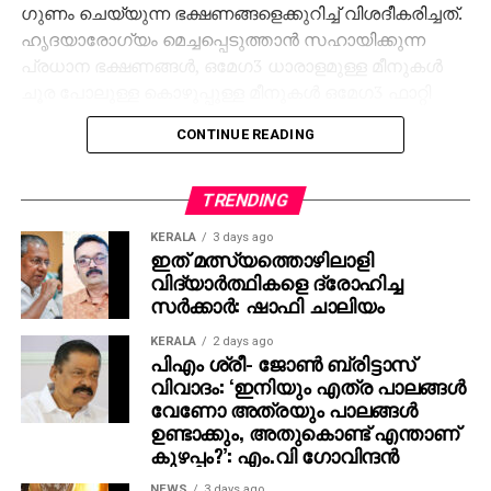
ഗുണം ചെയ്യുന്ന ഭക്ഷണങ്ങളെക്കുറിച്ച് വിശദീകരിച്ചത്.
ഹൃദയാരോഗ്യം മെച്ചപ്പെടുത്താന്‍ സഹായിക്കുന്ന
പ്രധാന ഭക്ഷണങ്ങള്‍, ഒമേഗ3 ധാരാളമുള്ള മീനുകള്‍
ചൂര പോലുള്ള കൊഴുപ്പുള്ള മീനുകള്‍ ഒമേഗ3 ഫാറ്റി
ആസിഡിന്റെ മികച്ച ഉറവിടമാണ്.
CONTINUE READING
അപൂരിത കൊഴുപ്പില്‍പ്പെടുന്ന ഈ ഘടകം ഹൃദയം,
കരള്‍, ശ്വാസകോശം, രക്തക്കുഴലുകള്‍ എന്നിവയുടെ
TRENDING
ആരോഗ്യം നിലനിര്‍ത്താന്‍ സഹായിക്കുന്നു.
KERALA
3 days ago
ശരീരത്തിന്റെ രോഗപ്രതിരോധശേഷി
ഇത് മത്സ്യത്തൊഴിലാളി
വര്‍ധിപ്പിക്കുന്നതിലും കോശഭിത്തി സംരക്ഷിക്കുന്നതിലും
വിദ്യാര്‍ത്ഥികളെ ദ്രോഹിച്ച
ഒമേഗ3 പ്രധാന പങ്കുവഹിക്കുന്നു.
സര്‍ക്കാര്‍: ഷാഫി ചാലിയം
എക്സ്ട്രാ വിര്‍ജിന്‍ ഒലിവ് ഓയില്‍ മോണോ
KERALA
2 days ago
പിഎം ശ്രീ- ജോണ്‍ ബ്രിട്ടാസ്
അണ്‍സാച്ചുറേറ്റഡ് ഫാറ്റും പോളിഫിനോളുകളും
വിവാദം: ‘ഇനിയും എത്ര പാലങ്ങള്‍
ഇതില്‍ ധാരാളമാണ്. മോശം കൊളസ്ട്രോള്‍ (LDL)
വേണോ അത്രയും പാലങ്ങള്‍
കുറയ്ക്കാനും ഓക്സിഡേറ്റീവ് സ്ട്രെസ് കുറയ്ക്കാനും
ഉണ്ടാക്കും, അതുകൊണ്ട് എന്താണ്
രക്തക്കുഴലുകളെ സംരക്ഷിക്കാനും ഇത്
കുഴപ്പം?’: എം.വി ഗോവിന്ദന്‍
സഹായിക്കുന്നു. അവൊക്കാഡോ ഒലെയിക് ആസിഡ്,
NEWS
3 days ago