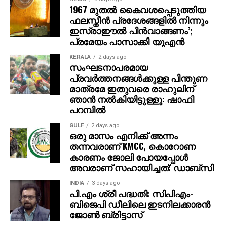
നാരുകള്‍, പൊട്ടാസ്യം, ഫോളേറ്റ്, വിറ്റാമിന്‍ ഇ
1967 മുതല്‍ കൈവശപ്പെടുത്തിയ
എന്നിവയാല്‍ സമ്പന്നമായ അവൊക്കാഡോ
ഫലസ്തീന്‍ പ്രദേശങ്ങളില്‍ നിന്നും
ഇസ്രാഈല്‍ പിന്‍വാങ്ങണം’;
കൊളസ്ട്രോളും രക്തസമ്മര്‍ദവും നിയന്ത്രിക്കാന്‍
പ്രമേയം പാസാക്കി യുഎന്‍
സഹായിക്കുന്നു.
KERALA
2 days ago
പ്ലാന്റ് ബേസ്ഡ് ഒമേഗ3 (ALA), പോളി
സംഘടനാപരമായ
പ്രവര്‍ത്തനങ്ങള്‍ക്കുള്ള പിന്തുണ
അണ്‍സാച്ചുറേറ്റഡ് ഫാറ്റ്, ആന്റിഓക്സിഡന്റുകള്‍
മാത്രമേ ഇതുവരെ രാഹുലിന്
എന്നിവ ധാരാളമുള്ള വാല്‍നട്ട്സ് മൊത്തം
ഞാന്‍ നല്‍കിയിട്ടുള്ളൂ: ഷാഫി
കൊളസ്ട്രോളും LDL ഉം കുറയ്ക്കുകയും ഹൃദയാഘാത
പറമ്പില്‍
സാധ്യത കുറയ്ക്കുകയും ചെയ്യുന്നു.
GULF
2 days ago
ഒരു മാസം എനിക്ക് അന്നം
ബെറികള്‍ (സ്ട്രോബെറി, ബ്ലൂബെറി, റാസ്ബെറി)
തന്നവരാണ് KMCC, കൊറോണ
ആന്തോസയാനിനുകള്‍, പോളിഫിനോളുകള്‍ തുടങ്ങിയ
കാരണം ജോലി പോയപ്പോൾ
ശക്തമായ ആന്റിഓക്സിഡന്റുകള്‍ ഇവയില്‍
അവരാണ് സഹായിച്ചത്: ഡാബ്സി
അടങ്ങിയിരിക്കുന്നു. ഇവ രക്തക്കുഴലുകളുടെ
പ്രവര്‍ത്തനം മെച്ചപ്പെടുത്തുകയും രക്തസമ്മര്‍ദം
INDIA
3 days ago
പി.എം ശ്രീ പദ്ധതി: സിപിഎം-
കുറയ്ക്കുകയും ഹൃദയാഘാത സാധ്യത
ബിജെപി ഡീലിലെ ഇടനിലക്കാരന്‍
കുറയ്ക്കുകയും ചെയ്യും.
ജോണ്‍ ബ്രിട്ടാസ്‌