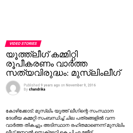
VIDEO STORIES
യൂത്ത്‌ലീഗ് കമ്മിറ്റി
രൂപീകരണം വാര്‍ത്ത
സത്യവിരുദ്ധം: മുസ്‌ലിംലീഗ്
Published
9 years ago
on
November 9, 2016
By
chandrika
കോഴിക്കോട്: മുസ്‌ലിം യൂത്ത് ലീഗിന്റെ സംസ്ഥാന
ദേശീയ കമ്മറ്റി സംബന്ധിച്ച് ചില പത്രങ്ങളില്‍ വന്ന
വാര്‍ത്ത തികച്ചും അടിസ്ഥാന രഹിതമാണെന്ന് മുസ്‌ലിം
ലീഗ് ജനറല്‍ സെക്രട്ടറി കെ.പി.എ മജീദ്