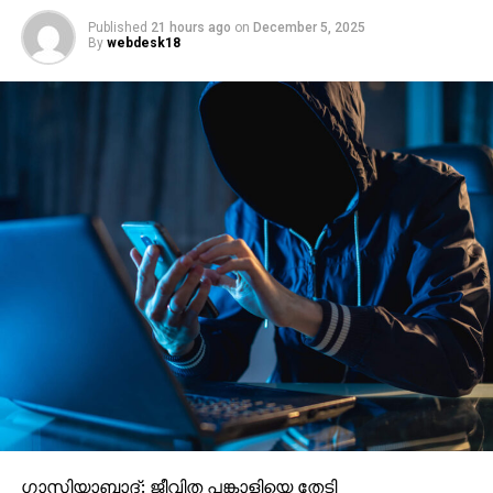
Published
21 hours ago
on
December 5, 2025
By
webdesk18
ഗാസിയാബാദ്: ജീവിത പങ്കാളിയെ തേടി