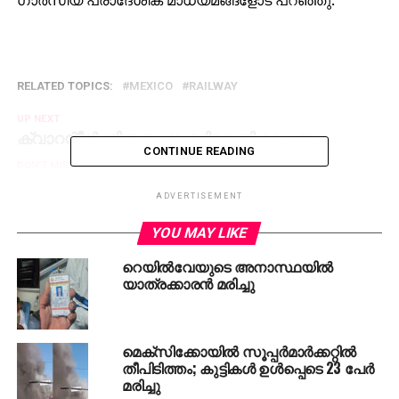
RELATED TOPICS:
MEXICO
RAILWAY
UP NEXT
ക്വാറന്റീന്‍ നിബന്ധന ഒഴിവാക്കി ചൈന
CONTINUE READING
DON'T MISS
സൗദിയില്‍ ചൊവ്വാഴ്ച്ച വരെ ശീതക്കാറ്റും മഴയും
തുടരും
ADVERTISEMENT
YOU MAY LIKE
റെയില്‍വേയുടെ അനാസ്ഥയില്‍
യാത്രക്കാരന്‍ മരിച്ചു
മെക്‌സിക്കോയില്‍ സൂപ്പര്‍മാര്‍ക്കറ്റില്‍
തീപിടിത്തം; കുട്ടികള്‍ ഉള്‍പ്പെടെ 23 പേര്‍
മരിച്ചു