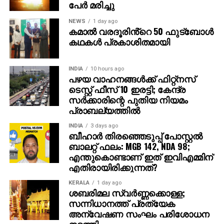
പേര്‍ മരിച്ചു
NEWS
1 day ago
കമാൽ വരദൂരിൻ്റെ 50 ഫുട്ബോൾ
കഥകൾ പ്രകാശിതമായി
INDIA
10 hours ago
പഴയ വാഹനങ്ങള്‍ക്ക് ഫിറ്റ്‌നസ്
ടെസ്റ്റ് ഫീസ് 10 ഇരട്ടി; കേന്ദ്ര
സര്‍ക്കാരിന്റെ പുതിയ നിയമം
പ്രാബല്യത്തില്‍
INDIA
3 days ago
ബീഹാർ തിരഞ്ഞെടുപ്പ് പോസ്റ്റൽ
ബാലറ്റ് ഫലം: MGB 142, NDA 98;
എന്തുകൊണ്ടാണ് ഇത് ഇവിഎമ്മിന്
എതിരായിരിക്കുന്നത്?
KERALA
1 day ago
ശബരിമല സ്വര്‍ണ്ണക്കൊള്ള;
സന്നിധാനത്ത് പ്രത്യേക
അന്വേഷണ സംഘം പരിശോധന
നടത്തി