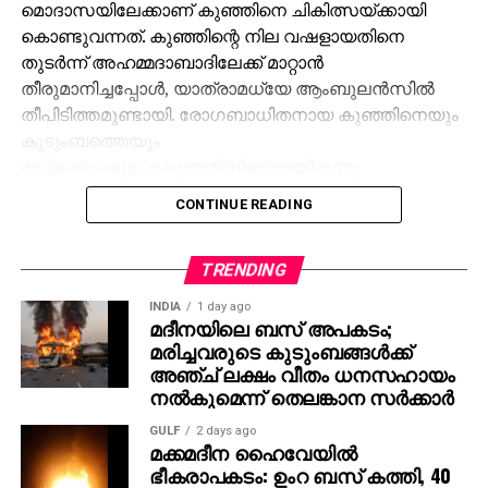
മൊദാസയിലേക്കാണ് കുഞ്ഞിനെ ചികിത്സയ്ക്കായി
കൊണ്ടുവന്നത്. കുഞ്ഞിന്റെ നില വഷളായതിനെ
തുടര്‍ന്ന് അഹമ്മദാബാദിലേക്ക് മാറ്റാന്‍
തീരുമാനിച്ചപ്പോള്‍, യാത്രാമധ്യേ ആംബുലന്‍സില്‍
തീപിടിത്തമുണ്ടായി. രോഗബാധിതനായ കുഞ്ഞിനെയും
കുടുംബത്തെയും
മാറ്റിക്കൊണ്ടുപോകുന്നതിനിടെയായിരുന്നു
അപകടമെന്ന് ആരവല്ലി ജില്ലാ പൊലീസ് സൂപ്രണ്ട്
CONTINUE READING
മനോഹര്‍സിങ് ജഡേജ അറിയിച്ചു. തീപിടുത്തത്തിന്റെ
കൃത്യമായ കാരണം ഫോറന്‍സിക് വിദഗ്ധരുടെ
പരിശോധനയ്ക്ക് ശേഷം മാത്രമേ വ്യക്തമാകൂവെന്ന്
TRENDING
എസ്.പി കൂട്ടിച്ചേര്‍ത്തു. പരിക്കേറ്റ മൂന്ന് പേരെയും
INDIA
1 day ago
പൊള്ളലേറ്റ് ആശുപത്രിയില്‍
മദീനയിലെ ബസ് അപകടം;
മരിച്ചവരുടെ കുടുംബങ്ങള്‍ക്ക്
പ്രവേശിപ്പിച്ചിരിക്കുകയാണ്.
അഞ്ച് ലക്ഷം വീതം ധനസഹായം
നല്‍കുമെന്ന് തെലങ്കാന സര്‍ക്കാര്‍
GULF
2 days ago
മക്കമദീന ഹൈവേയില്‍
ഭീകരാപകടം: ഉംറ ബസ് കത്തി, 40