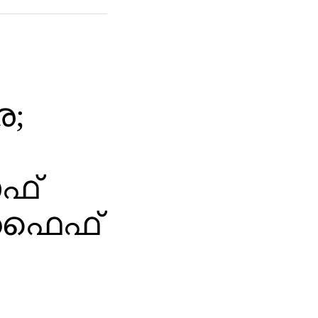
െ;
ഓഫ്
 ഫൈഫ്