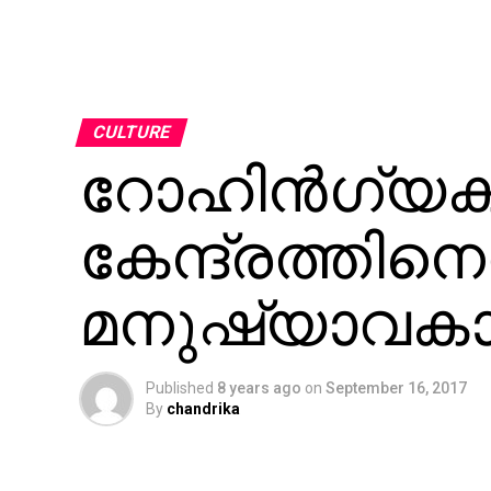
CULTURE
റോഹിന്‍ഗ്യക
കേന്ദ്രത്തിന
മനുഷ്യാവകാശ
Published
8 years ago
on
September 16, 2017
By
chandrika