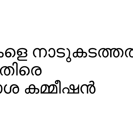
ളെ നാടുകടത്തല്
െതിരെ
 കമ്മീഷന്‍