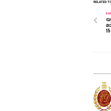
RELATED T
DON
യു
മാ
15