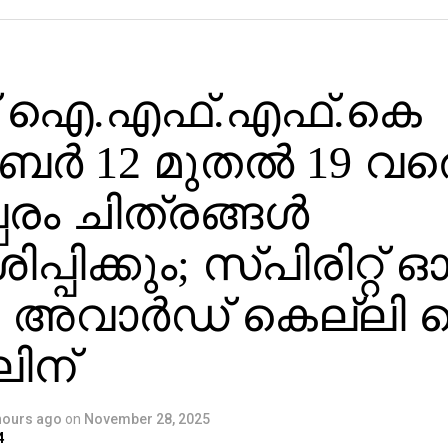
് ഐ.എഫ്.എഫ്.കെ
്‍ 12 മുതല്‍ 19 വര
്പരം ചിത്രങ്ങള്‍
ശിപ്പിക്കും; സ്പിരിറ്റ് 
 അവാര്‍ഡ് കെല്ലി
ലിന്
hours ago
on
November 28, 2025
4