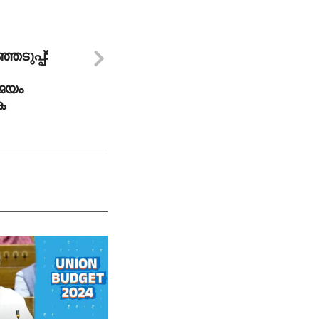
ടുപ്പ്:
ജയം
െ