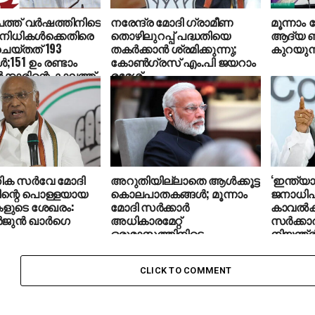
ത്ത് വര്‍ഷത്തിനിടെ
നരേന്ദ്ര മോദി ഗ്രാമീണ
മൂന്നാം 
നിധികള്‍ക്കെതിരെ
തൊഴിലുറപ്പ് പദ്ധതിയെ
ആദ്യ ബജ
‍ ചെയ്തത് 193
തകര്‍ക്കാന്‍ ശ്രമിക്കുന്നു;
കുറയുന
;151 ഉം രണ്ടാം
കോണ്‍ഗ്രസ് എം.പി ജയറാം
ക്കാരിന്റെ കാലത്ത്‌
രമേശ്
തിക സർവേ മോദി
അറുതിയില്ലാതെ ആൾക്കൂട്ട
‘ഇന്ത്യ
ിന്റെ പൊള്ളയായ
കൊലപാതകങ്ങൾ; മൂന്നാം
ജനാധിപ
ളുടെ ശേഖരം:
മോദി സർക്കാർ
കാവല്‍ക
ർജുൻ ഖാർഗെ
അധികാരമേറ്റ്
സർക്കാ
ഒരുമാസത്തിനിടെ
നിയന്ത്ര
കൊല്ലപ്പെട്ടത് 9 പേർ
കരുത്ത
ശബ്ദമായ
കെ.സി.
CLICK TO COMMENT