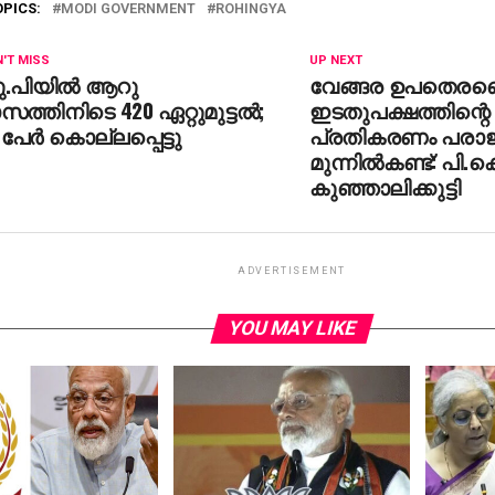
OPICS:
MODI GOVERNMENT
ROHINGYA
'T MISS
UP NEXT
.പിയില്‍ ആറു
വേങ്ങര ഉപതെരഞ്ഞെ
സത്തിനിടെ 420 ഏറ്റുമുട്ടല്‍;
ഇടതുപക്ഷത്തിന്റെ
 പേര്‍ കൊല്ലപ്പെട്ടു
പ്രതികരണം പരാ
മുന്നില്‍കണ്ട്: പി.ക
കുഞ്ഞാലിക്കുട്ടി
ADVERTISEMENT
YOU MAY LIKE