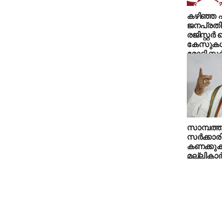
കഴിഞ്ഞ പ
ജനപ്രതി
രജിസ്റ്റര്
കേസുകള്‍
മോദി സര്‍
സാമ്പത്
സർക്കാര
കണക്കുക
മല്ലികാ