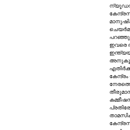
ന്യൂഡല്
കേന്ദ്ര
മാനുഷിക
ചെയര്‍മ
പറഞ്ഞു.
ഇവരെ ത
ഇന്ത്യയ്
അനുകൂല
എതിര്‍ക
കേന്ദ്ര
നേരത്ത
തീരുമാ
കമ്മീഷന
പ്രതിര
താമസിക
കേന്ദ്ര