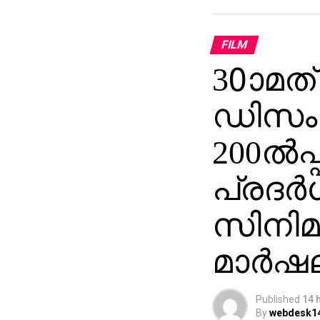
FILM
30ാമത
ഡിസംബര
200ല്‍പ
പ്രദര്‍
സിനിമ
മാര്‍ഷ
Published
14 
By
webdesk1