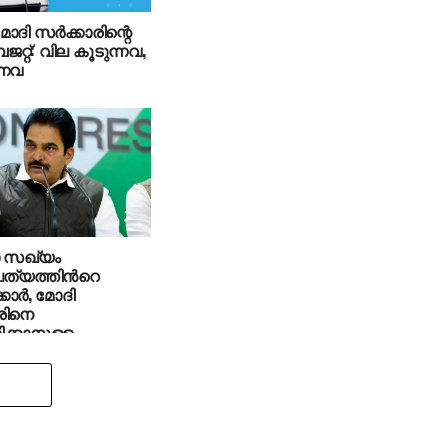
മോദി സര്‍ക്കാരിന്റെ
റ്റ്: വില കൂടുന്നവ,
്നവ
ാ സഖ്യം
ത്യത്തിന്‍റെ
്കാർ, മോദി
രിനെ
ിക്കാനുള്ള
ോടെ ജനങ്ങളുടെ
ി നിലകൊള്ളും’:
 വേണുഗോപാല്‍