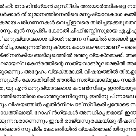
‍ഹി: റോഹിന്‍ഗ്യന്‍ മുസ്്‌ലിം അഭയാര്‍ത്ഥികളെ ന
സര്‍ക്കാര്‍ തീരുമാനത്തിനെതിരെ മനുഷ്യാവകാശ കമ്മീ
മായ പരിഗണനകള്‍ വെച്ച് ഇവരെ തിരിച്ചയക്കരുതെന്ന
ാനും മുന്‍ സുപ്രീം കോടതി ചീഫ് ജസ്റ്റിസുമായ എച്ച്.എ
 ‘ മനുഷ്യാവകാശ പ്രശ്‌നമെന്ന നിലയില്‍ ഞങ്ങള്‍ ഇ
ിരിച്ചയക്കുന്നത് മനുഷ്യാവകാശ ലംഘനമാണ്’ – ട
ക്ക് നല്‍കിയ അഭിമുഖത്തില്‍ ദത്തു വ്യക്തമാക്കി. അഭയാ
മായല്ല കേന്ദ്രത്തിന്റെ സത്യവാങ്മൂലമെങ്കില്‍ 
്കുമെന്നും അദ്ദേഹം വ്യക്തമാക്കി. വിഷയത്തില്‍ തിങ്
ം സുപ്രീം കോടതിയില്‍ അന്തിമ സത്യവാങ്മൂലം സമര്‍പ്പി
െ, യു.എന്‍ മനുഷ്യാവകാശ കൗണ്‍സിലും ഇന്ത്യയു
നത്തിനെതിരെ രംഗത്തുവന്നിരുന്നു. ഇതിനു പിന്നാ
ും വിഷയത്തില്‍ എതിര്‍നിലപാട് സ്വീകരിച്ചതോടെ സര്‍
ോധത്തിലായി. റോഹിന്‍ഗ്യകള്‍ അനധികൃതമായി ഇന്ത
്കുന്നവരാണെന്നും ഇവര്‍ രാജ്യസുരക്ഷയ്ക്കു ഭീഷ
സര്‍ക്കാര്‍ സുപ്രീം കോടതിയില്‍ വ്യക്തമാക്കിയിരുന