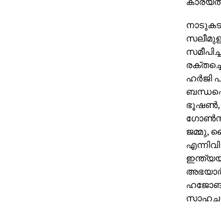
കാര്യത്
നാടുകടത
സലീമുള്
സമീപിച്
രക്തച്ചൊ
ഹര്‍ജി 
ബന്ധപ്പെ
ഭൂഷണ്‍,
ഗോണ്‍സാ
ജമ്മു, 
എന്നിവ
ഇന്ത്യയ
അഭയാര്‍
ഹജോങ് വ
സാഹചര്