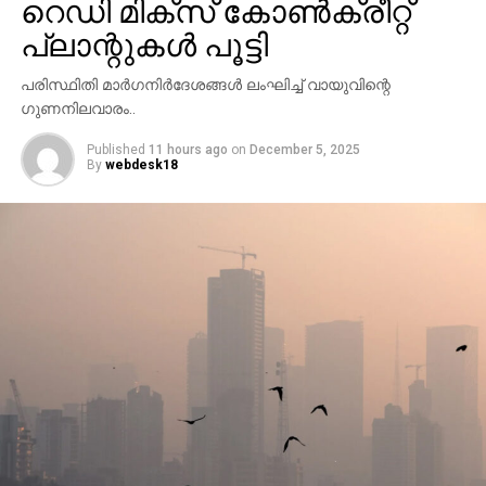
റെഡി മിക്‌സ് കോണ്‍ക്രീറ്റ്
പാതവഴി തിരിച്ചുവിടുന്നുണ്ട്. സംഭത്തില്‍ അന്വേഷണം
പ്ലാന്റുകള്‍ പൂട്ടി
വേണമെന്ന് സംസ്ഥാന പൊതുമരാമത്ത് മന്ത്രി മുഹമ്മദ്
റിയാസ് ആവശ്യപ്പെട്ടു.
പരിസ്ഥിതി മാര്‍ഗനിര്‍ദേശങ്ങള്‍ ലംഘിച്ച് വായുവിന്റെ
ഗുണനിലവാരം..
Published
11 hours ago
on
December 5, 2025
By
webdesk18