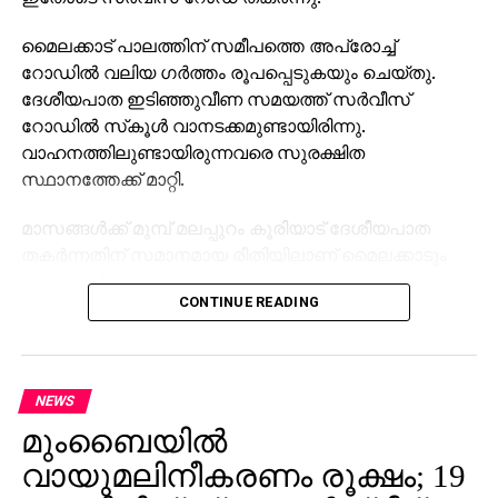
മൈലക്കാട് പാലത്തിന് സമീപത്തെ അപ്രോച്ച്
റോഡില്‍ വലിയ ഗര്‍ത്തം രൂപപ്പെടുകയും ചെയ്തു.
ദേശീയപാത ഇടിഞ്ഞുവീണ സമയത്ത് സര്‍വീസ്
റോഡില്‍ സ്‌കൂള്‍ വാനടക്കമുണ്ടായിരിന്നു.
വാഹനത്തിലുണ്ടായിരുന്നവരെ സുരക്ഷിത
സ്ഥാനത്തേക്ക് മാറ്റി.
മാസങ്ങള്‍ക്ക് മുമ്പ് മലപ്പുറം കൂരിയാട് ദേശീയപാത
തകര്‍ന്നതിന് സമാനമായ രീതിയിലാണ് മൈലക്കാടും
ഉണ്ടായിരിക്കുന്നത്. നിര്‍മാണം നടക്കുന്ന
CONTINUE READING
ദേശീയപാതയുടെ ഭാഗം താഴേക്ക് ഇടിയുകയായിരുന്നു.
സംഭവത്തില്‍ ആര്‍ക്കും അപായമുണ്ടായിട്ടില്ല. ഏറെ
തിരക്കേറിയ സമയത്താണ് അപകടമുണ്ടായത്.
NEWS
നിര്‍മാണ പ്രവൃത്തികള്‍ ഏകദേശം
മുംബൈയില്‍
പൂര്‍ണമായിക്കൊണ്ടിരിക്കുന്ന സമയത്താണ് അപകടം.
സംഭവത്തെ തുടര്‍ന്ന് ഗതാഗതത്തിന്
വായുമലിനീകരണം രൂക്ഷം; 19
നിയന്ത്രണമേര്‍പ്പെടുത്തിയിട്ടുണ്ട്. വാഹനങ്ങള്‍ തീരദേശ