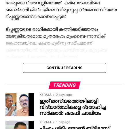
പേരുമാണ് അറസ്റ്റിലായത്. കര്‍ണാടകയിലെ
ബെല്ലാരി ജില്ലയിലെ സിരുഗുപ്പ ഗ്രാമവാസിയായ
ടിപ്പണ്ണയാണ് കൊല്ലപ്പെട്ടത്.
ടിപ്പണ്ണയുടെ ഭാഗികമായി കത്തിക്കരിഞ്ഞതും
അഴുകിയതുമായ മൃതദേഹം മുംബൈ-നാസിക്
ഹൈവേയിലെ ഷഹാപൂരിനു സമീപമാണ്
കണ്ടെത്തിയത്. ടിപ്പണ്ണയും ഹസീനയും കുടുംബ
തര്‍ക്കങ്ങള്‍ കാരണം വേര്‍പിരിഞ്ഞ്
താമസിക്കുകയായിരുന്നു. ഇതിനുപിന്നാലെ ഹസീന
CONTINUE READING
ടിപ്പണ്ണയോട് വിവാഹമോചനം ആവശ്യപ്പെട്ടു. എന്നാല്‍
വിവാഹ മോചനത്തിനു ടിപ്പണ്ണ വിസമ്മതിച്ചതാണ്
കൊലപാതകത്തിനു കാരണമെന്ന് ഷഹാപൂര്‍ പൊലീസ്
TRENDING
സ്റ്റേഷനിലെ ഇന്‍സ്‌പെക്ടര്‍ മുകേഷ് ധാഗെ പറഞ്ഞു.
KERALA
2 days ago
ഇത് മത്സ്യത്തൊഴിലാളി
ഹസീനയുടെ നിര്‍ദ്ദേശപ്രകാരം, ഓട്ടോറിക്ഷാ
വിദ്യാര്‍ത്ഥികളെ ദ്രോഹിച്ച
ഡ്രൈവറായ സഹോദരനും കൂട്ടാളികളും നവംബര്‍ 17
സര്‍ക്കാര്‍: ഷാഫി ചാലിയം
ന് ടിപ്പണ്ണയെ ഷഹാപൂരിനടുത്തുള്ള ഒരു
KERALA
1 day ago
വനപ്രദേശത്തേക്ക് കൊണ്ടുപോയി. അവിടെവച്ച്
പിഎം ശ്രീ- ജോണ്‍ ബ്രിട്ടാസ്