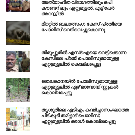
അത്യാഹിത വിഭാഗത്തിലും ഒപി
DON'T MISS
കൗണ്ടറിലും ഏറ്റുമുട്ടല്‍, എട്ട് പേര്‍
പ്രഥമ ഇ. അഹമ്മദ് സ്മാരക ഫുട്‌ബോള്‍ കിരീടം
അറസ്റ്റില്‍
എയിംസ് എഫ്.സിക്ക്
മീററ്റില്‍ ബലാത്സംഗ കേസ് പ്രതിയെ
പോലീസ് വെടിവെച്ചുകൊന്നു
തിരുപ്പൂരിൽ എസ്ഐയെ വെട്ടിക്കൊന്ന
കേസിലെ പ്രതി പൊലീസുമായുളള
ഏറ്റുമുട്ടലില്‍ കൊല്ലപ്പെട്ടു
തെലങ്കാനയില്‍ പോലീസുമായുള്ള
ഏറ്റുമുട്ടലില്‍ ഏഴ് മാവോയിസ്റ്റുകള്‍
കൊല്ലപ്പെട്ടു
തൃശൂരിലെ എടിഎം കവർച്ചാസംഘത്തെ
പിടികൂടി തമിഴ്നാട് പൊലീസ്;
ഏറ്റുമു‌ട്ടലിൽ ഒരാൾ കൊല്ലപ്പെട്ടു