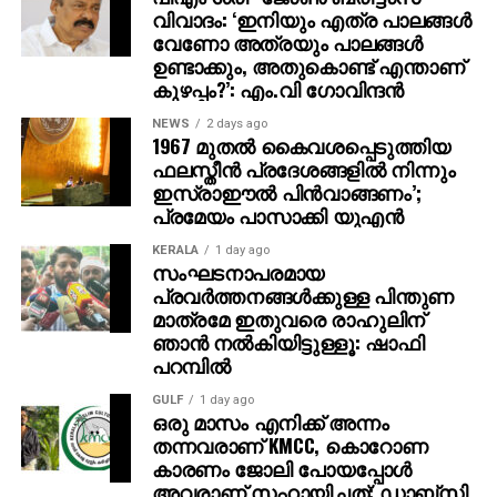
കൊലപ്പെടുത്തി മൃതദേഹം കത്തിക്കാന്‍ ശ്രമിച്ച ശേഷം
വിവാദം: ‘ഇനിയും എത്ര പാലങ്ങള്‍
ഹൈവേയ്ക്ക് സമീപം ഉപേക്ഷിക്കുകയായിരുന്നു.
വേണോ അത്രയും പാലങ്ങള്‍
ചോദ്യം ചെയ്യലില്‍, സഹോദരി ഹസീനയുടെ
ഉണ്ടാക്കും, അതുകൊണ്ട് എന്താണ്
കുഴപ്പം?’: എം.വി ഗോവിന്ദന്‍
നിര്‍ദ്ദേശപ്രകാരമാണ് കൊലപാതകം നടത്തിയതെന്ന്
ഫയാസ് സമ്മതിച്ചു.
NEWS
2 days ago
1967 മുതല്‍ കൈവശപ്പെടുത്തിയ
ഫലസ്തീന്‍ പ്രദേശങ്ങളില്‍ നിന്നും
ഇസ്രാഈല്‍ പിന്‍വാങ്ങണം’;
പ്രമേയം പാസാക്കി യുഎന്‍
KERALA
1 day ago
സംഘടനാപരമായ
പ്രവര്‍ത്തനങ്ങള്‍ക്കുള്ള പിന്തുണ
മാത്രമേ ഇതുവരെ രാഹുലിന്
ഞാന്‍ നല്‍കിയിട്ടുള്ളൂ: ഷാഫി
പറമ്പില്‍
GULF
1 day ago
ഒരു മാസം എനിക്ക് അന്നം
തന്നവരാണ് KMCC, കൊറോണ
കാരണം ജോലി പോയപ്പോൾ
അവരാണ് സഹായിച്ചത്: ഡാബ്സി