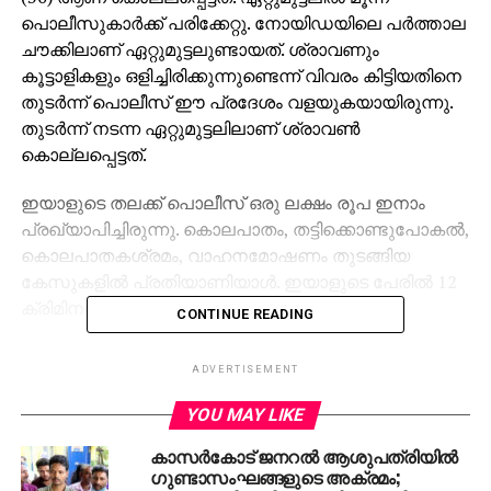
പൊലീസുകാര്‍ക്ക് പരിക്കേറ്റു. നോയിഡയിലെ പര്‍ത്താല
ചൗക്കിലാണ് ഏറ്റുമുട്ടലുണ്ടായത്. ശ്രാവണും
കൂട്ടാളികളും ഒളിച്ചിരിക്കുന്നുണ്ടെന്ന് വിവരം കിട്ടിയതിനെ
തുടര്‍ന്ന് പൊലീസ് ഈ പ്രദേശം വളയുകയായിരുന്നു.
തുടര്‍ന്ന് നടന്ന ഏറ്റുമുട്ടലിലാണ് ശ്രാവണ്‍
കൊല്ലപ്പെട്ടത്.
ഇയാളുടെ തലക്ക് പൊലീസ് ഒരു ലക്ഷം രൂപ ഇനാം
പ്രഖ്യാപിച്ചിരുന്നു. കൊലപാതം, തട്ടിക്കൊണ്ടുപോകല്‍,
കൊലപാതകശ്രമം, വാഹനമോഷണം തുടങ്ങിയ
കേസുകളില്‍ പ്രതിയാണിയാള്‍. ഇയാളുടെ പേരില്‍ 12
ക്രിമിനല്‍ കേസുകള്‍ നിലവിലുണ്ട്.
CONTINUE READING
RELATED TOPICS:
ENCOUNTER
ADVERTISEMENT
UP NEXT
YOU MAY LIKE
പെണ്‍കുട്ടികള്‍ക്ക് ഉപദേശവുമായി ബി.ജെ.പി
എം.എല്‍.എ; “ബോയ്ഫ്രണ്ട്സിനെ ഒഴിവാക്കൂ,
കാസര്‍കോട് ജനറല്‍ ആശുപത്രിയില്‍
സുരക്ഷിതരാകൂ”
ഗുണ്ടാസംഘങ്ങളുടെ അക്രമം;