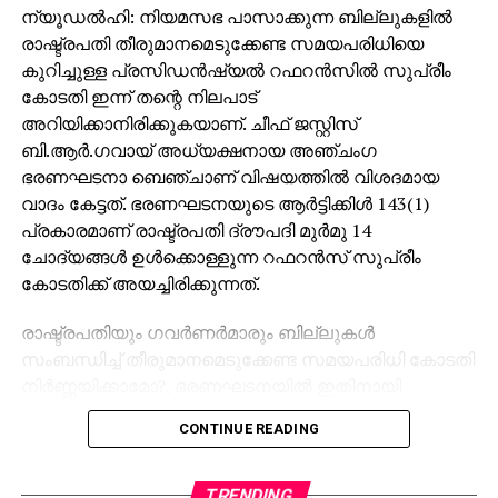
പരിശോധന നടത്തി.
ന്യൂഡല്‍ഹി: നിയമസഭ പാസാക്കുന്ന ബില്ലുകളില്‍
രാഷ്ട്രപതി തീരുമാനമെടുക്കേണ്ട സമയപരിധിയെ
കുറിച്ചുള്ള പ്രസിഡന്‍ഷ്യല്‍ റഫറന്‍സില്‍ സുപ്രീം
കോടതി ഇന്ന് തന്റെ നിലപാട്
അറിയിക്കാനിരിക്കുകയാണ്. ചീഫ് ജസ്റ്റിസ്
ബി.ആര്‍.ഗവായ് അധ്യക്ഷനായ അഞ്ചംഗ
ഭരണഘടനാ ബെഞ്ചാണ് വിഷയത്തില്‍ വിശദമായ
വാദം കേട്ടത്. ഭരണഘടനയുടെ ആര്‍ട്ടിക്കിള്‍ 143(1)
പ്രകാരമാണ് രാഷ്ട്രപതി ദ്രൗപദി മുര്‍മു 14
ചോദ്യങ്ങള്‍ ഉള്‍ക്കൊള്ളുന്ന റഫറന്‍സ് സുപ്രീം
കോടതിക്ക് അയച്ചിരിക്കുന്നത്.
രാഷ്ട്രപതിയും ഗവര്‍ണര്‍മാരും ബില്ലുകള്‍
സംബന്ധിച്ച് തീരുമാനമെടുക്കേണ്ട സമയപരിധി കോടതി
നിര്‍ണ്ണയിക്കാമോ?, ഭരണഘടനയില്‍ ഇതിനായി
വ്യക്തമായ വ്യവസ്ഥകളുണ്ടോ? എന്നതാണ് ഇതിലെ
CONTINUE READING
പ്രധാനമായ ചോദ്യങ്ങള്‍. കേരള സര്‍ക്കാര്‍ ഉള്‍പ്പെടെ
നിരവധി കക്ഷികള്‍ രാഷ്ട്രപതിയുടെ റഫറന്‍സിനെ
ചോദ്യം ചെയ്ത് വാദങ്ങള്‍ കോടതിയില്‍
TRENDING