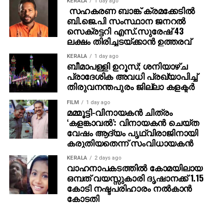
KERALA
1 day ago
സഹകരണ ബാങ്ക് ക്രമക്കേടില്‍
ബി.ജെ.പി സംസ്ഥാന ജനറല്‍
സെക്രട്ടറി എസ്.സുരേഷ് 43
ലക്ഷം തിരിച്ചടയ്ക്കാന്‍ ഉത്തരവ്
KERALA
1 day ago
ബീമാപള്ളി ഉറൂസ്; ശനിയാഴ്ച
പ്രാദേശിക അവധി പ്രഖ്യാപിച്ച്
തിരുവനന്തപുരം ജില്ലാ കളക്ടര്‍
FILM
1 day ago
മമ്മൂട്ടി-വിനായകന്‍ ചിത്രം
‘കളങ്കാവല്‍’: വിനായകന്‍ ചെയ്ത
വേഷം ആദ്യം പൃഥ്വിരാജിനായി
കരുതിയതെന്ന് സംവിധായകന്‍
KERALA
2 days ago
വാഹനാപകടത്തില്‍ കോമയിലായ
ഒമ്പത് വയസ്സുകാരി ദൃഷാനക്ക് 1.15
കോടി നഷ്ടപരിഹാരം നല്‍കാന്‍
കോടതി