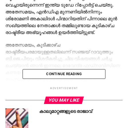
വെച്ചായിരുന്നെന്ന് ഇന്ത്യ ടുഡേ റിപ്പോര്‍ട്ട് ചെയ്തു.
അതേസമയം, എന്‍ഡിഎ മുന്നണിയില്‍നിന്നും
ശിരോമണി അകാലിദള്‍ പിന്മാറിയതിന് പിന്നാലെ മുന്‍
സഖ്യത്തിലെ നേതാക്കള്‍ തമ്മിലുണ്ടായ കൂടികാഴ്ച
രാഷ്ട്രീയ അഭ്യൂഹങ്ങള്‍ ഉയര്‍ത്തിയിട്ടുണ്ട്.
അതേസമയം, കൂടിക്കാഴ്ച
രാഷ്ട്രീയപരമായുള്ളതല്ലെന്ന് സഞ്ജയ് റാവുത്തും
ബി.ജെ.പിയും വിശദീകരിച്ചു. ചില വിഷയങ്ങള്‍ ചര്‍ച്ച
ചെയ്യാന്‍ ഞാന്‍ ഇന്നലെ ദേവേന്ദ്ര ഫഡ്നാവിസിനെ
കണ്ടതായി സഞ്ജയ് റാവത്ത് പ്രതികരിച്ചു..
CONTINUE READING
സംസ്ഥാനത്തിന്റെ മുന്‍ മുഖ്യമന്ത്രിയാണ്
മഹാരാഷ്ട്രയിലെ പ്രതിപക്ഷ നേതാവുമാണ് അദ്ദേഹം.
ADVERTISEMENT
കൂടാതെ ബിഹാര്‍ തെരഞ്ഞെടുപ്പില്‍ ബിജെപിയുടെ
ചുമതലയും അദ്ദേഹത്തിനാണ്. ഞങ്ങളുടെ
YOU MAY LIKE
കൂടിക്കാഴ്ചയെക്കുറിച്ച് മുഖ്യമന്ത്രി ഉദ്ദവ് താക്കറെക്ക്
കാലുമാറ്റങ്ങളുടെ രാജാവ്
അറിയാമായിരുന്നെന്നും പ്രത്യയശാസ്ത്രപരമായ
വ്യത്യാസങ്ങളുണ്ടാകാമെങ്കിലും ഞങ്ങള്‍
ശത്രുക്കളല്ലെന്നും സഞ്ജയ് റാവത്ത് വിശദീകരിച്ചു.