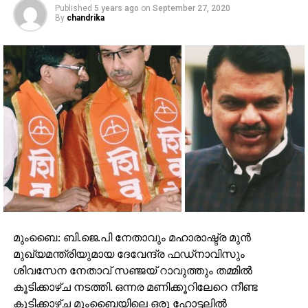
Published
5 years ago
on
September 27, 2020
By
chandrika
മുംബൈ: ബി.ജെ.പി നേതാവും മഹാരാഷ്ട്ര മുന്‍
മുഖ്യമന്ത്രിയുമായ ദേവേന്ദ്ര ഫഡ്‌നാവിസും
ശിവസേന നേതാവ് സഞ്ജയ് റാവുത്തും തമ്മില്‍
കൂടിക്കാഴ്ച നടത്തി. ഒന്നര മണിക്കൂറിലേറെ നീണ്ട
കൂടിക്കാഴ്ച മുംബൈയിലെ ഒരു ഹോട്ടലില്‍