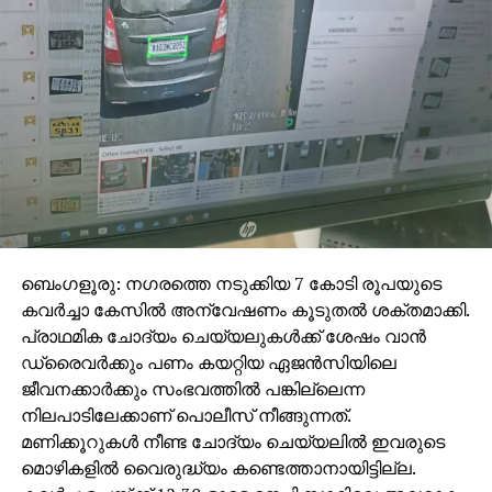
സോഷ്യല്‍ മീഡിയ അഭിനേതാക്കളുടെ പങ്കും
കണ്ടെത്തിയിട്ടുണ്ട്.
ഇന്ത്യപാക് യുദ്ധം അവസാനിച്ചതോടെ,
ലോകമെമ്പാടുമുള്ള ചൈനീസ് എംബസികള്‍ക്ക്
ചൈനീസ് പ്രതിരോധ ഉപകരണങ്ങളെ
പ്രോത്സാഹിപ്പിക്കുന്ന തരത്തിലുള്ള വ്യാജ
വീഡിയോകള്‍ പ്രചരിപ്പിക്കാന്‍ നിര്‍ദ്ദേശം
നല്‍കിയിരുന്നു എന്നും യു.എസ് റിപ്പോര്‍ട്ട് പറയുന്നു.
ബെംഗളൂരു: നഗരത്തെ നടുക്കിയ 7 കോടി രൂപയുടെ
കവര്‍ച്ചാ കേസില്‍ അന്വേഷണം കൂടുതല്‍ ശക്തമാക്കി.
പ്രാഥമിക ചോദ്യം ചെയ്യലുകള്‍ക്ക് ശേഷം വാന്‍
ഡ്രൈവര്‍ക്കും പണം കയറ്റിയ ഏജന്‍സിയിലെ
ജീവനക്കാര്‍ക്കും സംഭവത്തില്‍ പങ്കില്ലെന്ന
നിലപാടിലേക്കാണ് പൊലീസ് നീങ്ങുന്നത്.
മണിക്കൂറുകള്‍ നീണ്ട ചോദ്യം ചെയ്യലില്‍ ഇവരുടെ
മൊഴികളില്‍ വൈരുദ്ധ്യം കണ്ടെത്താനായിട്ടില്ല.