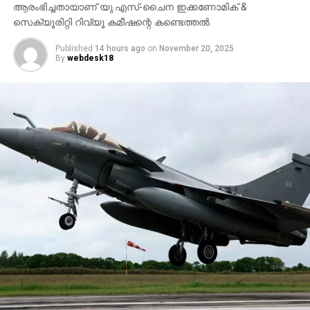
ആരംഭിച്ചതായാണ് യു.എസ്-ചൈന ഇക്കണോമിക് &
സെക്യൂരിറ്റി റിവ്യൂ കമീഷന്റെ കണ്ടെത്തല്‍.
Published
14 hours ago
on
November 20, 2025
By
webdesk18