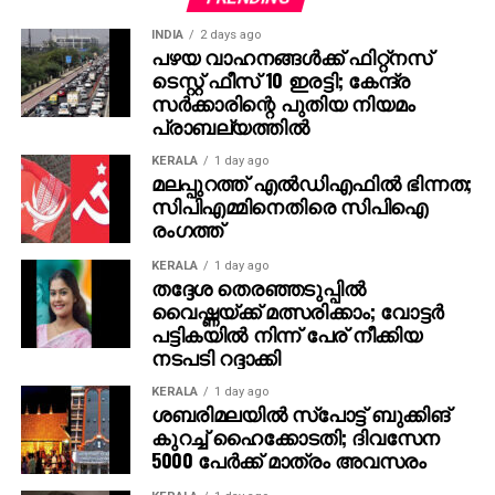
ഉന്നയിച്ചിരുന്നു. ഗവര്‍ണര്‍ക്കും രാഷ്ട്രപതിക്കും
INDIA
2 days ago
ബില്ലുകളിലെ തീരുമാനങ്ങള്‍ക്ക് ഭരണഘടന
പഴയ വാഹനങ്ങള്‍ക്ക് ഫിറ്റ്‌നസ്
സമയപരിധി നിശ്ചയിച്ചിട്ടില്ല, നിലവിലെ
ടെസ്റ്റ് ഫീസ് 10 ഇരട്ടി; കേന്ദ്ര
ആശയക്കുഴപ്പം നീക്കുന്നതിന് കോടതി
സര്‍ക്കാരിന്റെ പുതിയ നിയമം
പ്രാബല്യത്തില്‍
മാര്‍ഗനിര്‍ദേശങ്ങള്‍ നല്‍കേണ്ടതുണ്ടെന്ന് റഫറന്‍സില്‍
രാഷ്ട്രപതി ചൂണ്ടിക്കാട്ടി.
KERALA
1 day ago
മലപ്പുറത്ത് എല്‍ഡിഎഫില്‍ ഭിന്നത;
ഇന്നത്തെ സുപ്രീം കോടതി അഭിപ്രായം രാജ്യത്തെ
സിപിഎമ്മിനെതിരെ സിപിഐ
രംഗത്ത്
നിയമനിര്‍മ്മാണ പ്രക്രിയയും കേന്ദ്ര-സംസ്ഥാന
ബന്ധവും നേരിട്ട് സ്വാധീനിക്കുന്നതായിരിക്കുമെന്ന്
KERALA
1 day ago
നിയമ വിദഗ്ധര്‍ വിലയിരുത്തുന്നു.
തദ്ദേശ തെരഞ്ഞടുപ്പില്‍
വൈഷ്ണയ്ക്ക് മത്സരിക്കാം; വോട്ടര്‍
പട്ടികയില്‍ നിന്ന് പേര് നീക്കിയ
നടപടി റദ്ദാക്കി
KERALA
1 day ago
ശബരിമലയില്‍ സ്‌പോട്ട് ബുക്കിങ്
കുറച്ച് ഹൈക്കോടതി; ദിവസേന
5000 പേര്‍ക്ക് മാത്രം അവസരം