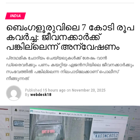
ചൈനീസ് ആയുധങ്ങള്‍ ഉപയോഗിച്ച് വിമാനഭാഗങ്ങള്‍
INDIA
തകര്‍ത്ത്, അതിനെ യുദ്ധക്കാഴ്ചകളായി ചിത്രീകരിച്ച്
ബെംഗളൂരുവിലെ 7 കോടി രൂപ
എ.ഐ സഹായത്തോടെ റഫാല്‍ തകര്‍ന്നതുപോലെ
മാറ്റിയാണ് വീഡിയോ പ്രചരിപ്പിച്ചതെന്ന് റിപ്പോര്‍ട്ട്
കവര്‍ച്ച: ജീവനക്കാര്‍ക്ക്
വ്യക്തമാക്കുന്നു. ചൈനയുടെ ആയുധ വിപണിയെ
പങ്കില്ലെന്ന് അന്വേഷണം
ശക്തിപ്പെടുത്താനും റഫാലിന്റെ ആഗോള
പ്രതിച്ഛായയെ ബാധിക്കാനുമുള്ള ശ്രമമാണിതെന്നും
പ്രാഥമിക ചോദ്യം ചെയ്യലുകള്‍ക്ക് ശേഷം വാന്‍
അമേരിക്ക ആരോപിക്കുന്നു. പാകിസ്ഥാന്റെ പിന്തുണയും
ഡ്രൈവര്‍ക്കും പണം കയറ്റിയ ഏജന്‍സിയിലെ ജീവനക്കാര്‍ക്കും
ഈ പ്രചാരണവ്യൂഹത്തിന് പിന്നിലുണ്ടെന്ന് റിപ്പോര്‍ട്ട്
സംഭവത്തില്‍ പങ്കില്ലെന്ന നിലപാടിലേക്കാണ് പൊലീസ്
നീങ്ങുന്നത്.
ചൂണ്ടിക്കാണിക്കുന്നു.
Published
15 hours ago
on
November 20, 2025
റഫാല്‍ നിര്‍മ്മാതാക്കളായ ഫ്രാന്‍സ് അന്വേഷണം
By
webdesk18
നടത്തിയത് ചൈനയുടെ കൃത്രിമ പ്രവര്‍ത്തനങ്ങളെ
കുറിച്ചുള്ള കൂടുതല്‍ വിവരങ്ങള്‍ പുറത്തുകൊണ്ടുവന്നു.
വ്യാജ വീഡിയോ പാകിസ്ഥാനില്‍ നിന്നാണ്
ആരംഭിച്ചതും അത് കൂടുതല്‍ വിപുലപ്പെടുത്തിയത്
ചൈനയാണെന്നും ഫ്രാന്‍സ് വ്യക്തമാക്കി. ടിക്
ടോക്കില്‍ പ്രചരിച്ച വീഡിയോകളില്‍ ചൈനീസ്