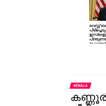
വെസ്റ്റ് ബാ
പിടിച്ചെടു
ഇസ്രാഈല
പിന്തുണ
ഡോണള്‍ഡ
KERALA
കണ്ണൂര