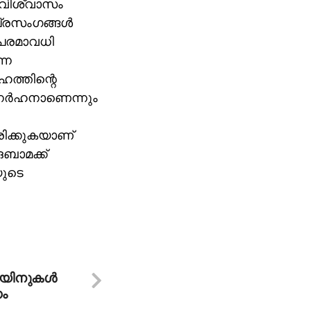
മവിശ്വാസം
 പ്രസംഗങ്ങള്‍
 പരമാവധി
നെ
ഹത്തിന്റെ
ി അനര്‍ഹനാണെന്നും
ിരിക്കുകയാണ്
ഒബാമക്ക്
യുടെ
െയിനുകള്‍
ണം