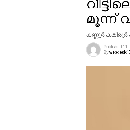
വീട്ടില
മൂന്ന്
കണ്ണൂര്‍ കതിരൂര
Published
11 
By
webdesk1