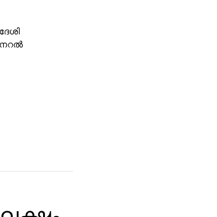
വദേശി
ജനറല്‍
 ലക്ഷം