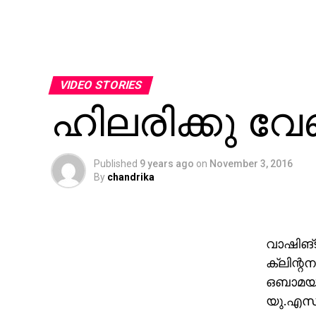
VIDEO STORIES
ഹിലരിക്കു വേ
Published
9 years ago
on
November 3, 2016
By
chandrika
വാഷിങ്ട
ക്ലിന്റ
ഒബാമയിപ
യു.എസ് 