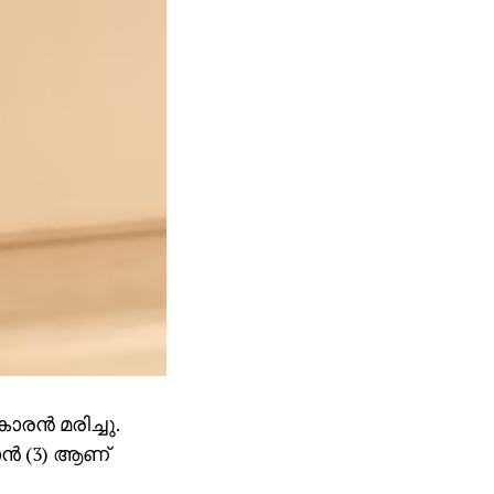
ാരന്‍ മരിച്ചു.
ാന്‍ (3) ആണ്