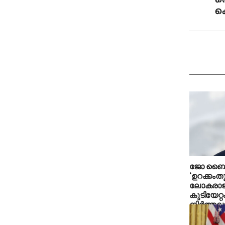
കെ
ജോ ബൈ
‘ഉറക്കംതൂങ
ലോകരാജ്യ
കുടിയേറ്റ
നിര്‍ത്ത
ട്രംപ്