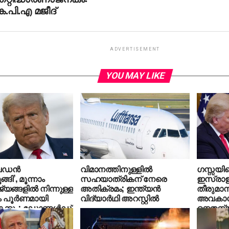
.പി.എ മജീദ്
ADVERTISEMENT
YOU MAY LIKE
ഡന്‍
വിമാനത്തിനുള്ളില്‍
ഗസ്സയി
്ങി’, മൂന്നാം
സഹയാത്രികന് നേരെ
ഇസ്രാഈ
ങ്ങളില്‍ നിന്നുള്ള
അതിക്രമം; ഇന്ത്യന്‍
തീരുമാന
ം പൂര്‍ണമായി
വിദ്യാര്‍ഥി അറസ്റ്റില്‍
അവകാശ
ലാക്കും; ഡോണള്‍ഡ്
നെതന്