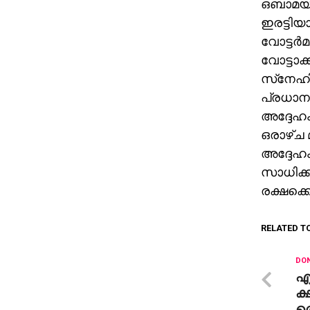
ഒബാമയു
ഇരട്ടിയാ
വോട്ടര്
വോട്ടാക്
സ്‌നേഹി
പ്രധാന അ
അദ്ദേഹം
ഒരാഴ്ച 
അദ്ദേഹം
സാധിക്ക
രക്ഷക്ക
RELATED T
DON
എ
ക്
ത