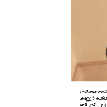
നിര്‍മാണത്തില
കണ്ണൂര്‍ കതി
മരിച്ചത്. കുട