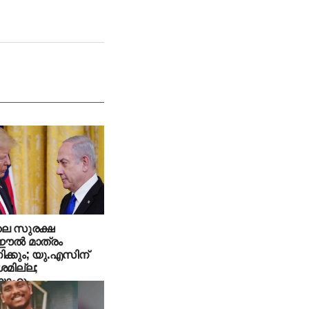
ലെ സുരക്ഷ
ല്‍ മാത്രം
ിക്കും; യു.എസിന്
മില്ല;
യാഹു