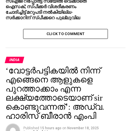
സിഎജി റിപ്പോര്‍ട്ട് സഭയില്‍ വെക്കാതെ
ആ പരാതി വ്യാജമായിരുന്നു, ദേഷ്യം
ഐസക്; സ്പീക്കര്‍ വിശദീകരണം
കൊണ്ടാണ് കൂട്ടബലാത്സംഗ പരാതി
ചോദിച്ചിട്ട് മറുപടി നല്‍കിയില്ല-
നല്‍കിയതെന്ന് യുവതി
സര്‍ക്കാറിന് സ്പീക്കറെ പുല്ലുവില
CLICK TO COMMENT
INDIA
‘വോട്ടര്‍പട്ടികയില്‍ നിന്ന്
എങ്ങെനെ ആളുകളെ
പുറത്താക്കാം എന്ന
ലക്ഷ്യത്തോടെയാണ് sir
കൊണ്ടുവന്നത്’: അഡ്വ.
ഹാരിസ് ബീരാൻ എംപി
Published
15 hours ago
on
November 18, 2025