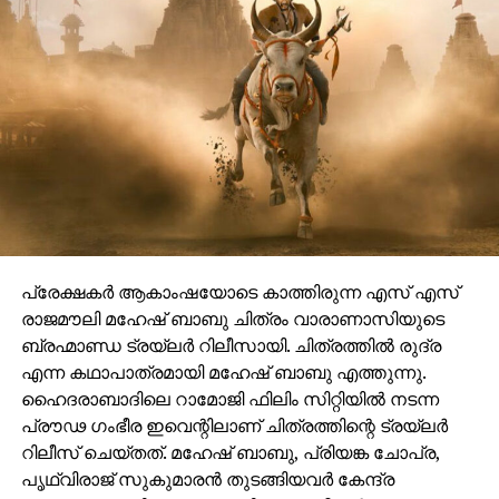
പ്രേക്ഷകർ ആകാംഷയോടെ കാത്തിരുന്ന എസ് എസ്
രാജമൗലി മഹേഷ് ബാബു ചിത്രം വാരാണാസിയുടെ
ബ്രഹ്മാണ്ഡ ട്രയ്ലർ റിലീസായി. ചിത്രത്തിൽ രുദ്ര
എന്ന കഥാപാത്രമായി മഹേഷ് ബാബു എത്തുന്നു.
ഹൈദരാബാദിലെ റാമോജി ഫിലിം സിറ്റിയിൽ നടന്ന
പ്രൗഢ ഗംഭീര ഇവെന്റിലാണ് ചിത്രത്തിന്റെ ട്രയ്ലർ
റിലീസ് ചെയ്തത്. മഹേഷ് ബാബു, പ്രിയങ്ക ചോപ്ര,
പൃഥ്വിരാജ് സുകുമാരൻ തുടങ്ങിയവർ കേന്ദ്ര