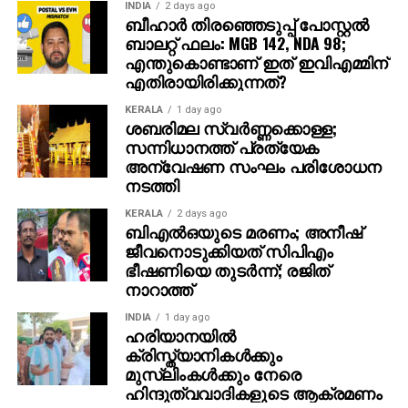
INDIA
2 days ago
ബീഹാർ തിരഞ്ഞെടുപ്പ് പോസ്റ്റൽ
ഐമാക്‌സ് ഫോര്‍മാറ്റിലാണ് ഈ ചിത്രം ഒരുക്കുന്നത്.
ബാലറ്റ് ഫലം: MGB 142, NDA 98;
അതിനാല്‍ തന്നെ തിയേറ്ററുകളില്‍ അത്ഭുതകരമായ
എന്തുകൊണ്ടാണ് ഇത് ഇവിഎമ്മിന്
എതിരായിരിക്കുന്നത്?
കാഴ്ചാനുഭവം സമ്മാനിക്കുമെന്നുറപ്പ്. ബാഹുബലി,
ഞഞഞ എന്നിവയുടെ സംവിധായകന്‍ രാജമൗലിയുടെ
KERALA
1 day ago
ഈ ബ്രഹ്‌മാണ്ഡ പ്രോജക്റ്റ് 2027-ല്‍
ശബരിമല സ്വര്‍ണ്ണക്കൊള്ള;
സന്നിധാനത്ത് പ്രത്യേക
തിയേറ്ററുകളിലേക്ക് എത്തും.
അന്വേഷണ സംഘം പരിശോധന
നടത്തി
KERALA
2 days ago
ബിഎല്‍ഒയുടെ മരണം; അനീഷ്
ജീവനൊടുക്കിയത് സിപിഎം
ഭീഷണിയെ തുടര്‍ന്ന്; രജിത്
നാറാത്ത്
INDIA
1 day ago
ഹരിയാനയില്‍
ക്രിസ്ത്യാനികള്‍ക്കും
മുസ്‌ലിംകള്‍ക്കും നേരെ
ഹിന്ദുത്വവാദികളുടെ ആക്രമണം