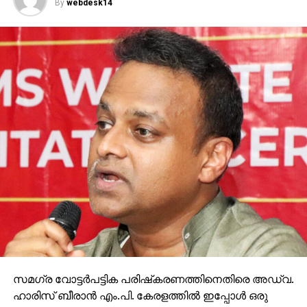
By
webdesk14
സമഗ്ര വോട്ടര്‍പട്ടിക പരിഷ്‌കരണത്തിനെതിരെ അഡ്വ.
ഹാരിസ് ബീരാന്‍ എം.പി. കേരളത്തില്‍ ഇപ്പോള്‍ ഒരു