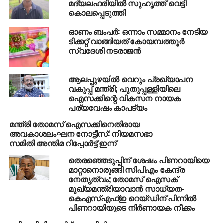
മദ്യലഹരിയില്‍ സുഹൃത്ത് വെട്ടി
സമ്മാനമടിച്ചത്.
കൊലപ്പെടുത്തി
ബംബര്‍ നറുക്കെടുപ്പിന്റെ ഒന്നാം സമ്മാനമായ പത്തു
ഓണം ബംപർ: ഒന്നാം സമ്മാനം നേടിയ
കോടി രൂപ സമ്മാനമായി ലഭിച്ചത് മലപ്പുറം പരപ്പനങ്ങാടി
ടിക്കറ്റ് വാങ്ങിയത് കോയമ്പത്തൂർ
സ്വദേശി നടരാജൻ
സ്വദേശി മുസ്തഫക്കാണ്. പരപ്പനങ്ങാടി ഐശ്വര്യ
ലോട്ടറി ഏജന്‍സിയിലെ കൊട്ടന്തല ഖാലിദില്‍ നിന്നു
വാങ്ങിയ ടിക്കറ്റിനാണ് മുസ്തഫക്കു സമ്മാനമടിച്ചത്.
ആലപ്പുഴയില്‍ വെറും പ്രഖ്യാപന
വകുപ്പ് മന്ത്രി; പുതുപ്പള്ളിയിലെ
ഐസക്കിന്റെ വികസന നായക
നികുതി കഴിച്ച് ആറര കോടി രൂപയോളം മുസ്തഫക്കു
പര്യവേഷം കാപട്യം
ലഭിക്കും. സ്വന്തമായി കച്ചവടം തുടങ്ങണം, വീട്
പുതുക്കിപണിയണം തുടങ്ങിയ ആലോചനങ്ങള്‍
മന്ത്രി തോമസ് ഐസക്കിനെതിരായ
അവകാശലംഘന നോട്ടീസ്: നിയമസഭാ
നടക്കുമ്പോഴാണ് ഭാഗ്യം മുസ്തഫയെ തേടിയെത്തിയത്.
സമിതി അന്തിമ റിപ്പോര്‍ട്ട് ഇന്ന്
തെരഞ്ഞെടുപ്പിന് ശേഷം പിണറായിയെ
RELATED TOPICS:
DR.THOMAS ISSAC
ONAM BUMPER
മാറ്റാനൊരുങ്ങി സിപിഎം കേന്ദ്ര
നേതൃത്വം; തോമസ് ഐസക്
UP NEXT
മലപ്പുറത്ത് യുവാവിന്റെ ജനനേന്ദ്രിയം മുറിച്ച
മുഖ്യമന്ത്രിയാവാന്‍ സാധ്യത-
കെഎസ്എഫ്ഇ റെയ്ഡിന് പിന്നില്‍
സംഭവത്തില്‍ യുവതി അറസ്റ്റില്‍
പിണറായിയുടെ നിര്‍ണായക നീക്കം
DON'T MISS