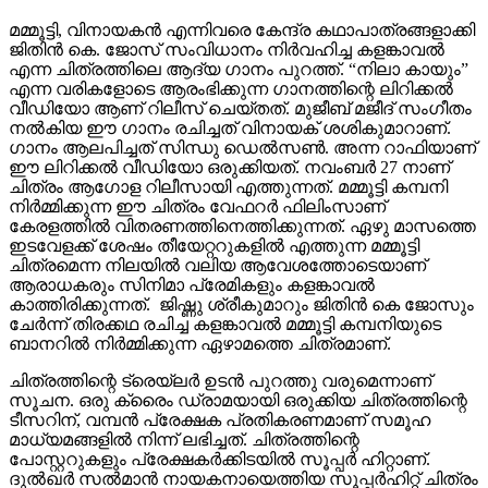
മമ്മൂട്ടി, വിനായകൻ എന്നിവരെ കേന്ദ്ര കഥാപാത്രങ്ങളാക്കി
ജിതിൻ കെ. ജോസ് സംവിധാനം നിർവഹിച്ച കളങ്കാവൽ
എന്ന ചിത്രത്തിലെ ആദ്യ ഗാനം പുറത്ത്. “നിലാ കായും”
എന്ന വരികളോടെ ആരംഭിക്കുന്ന ഗാനത്തിന്റെ ലിറിക്കൽ
വീഡിയോ ആണ് റിലീസ് ചെയ്തത്. മുജീബ് മജീദ് സംഗീതം
നൽകിയ ഈ ഗാനം രചിച്ചത് വിനായക് ശശികുമാറാണ്.
ഗാനം ആലപിച്ചത് സിന്ധു ഡെൽസൺ. അന്ന റാഫിയാണ്
ഈ ലിറിക്കൽ വീഡിയോ ഒരുക്കിയത്. നവംബർ 27 നാണ്
ചിത്രം ആഗോള റിലീസായി എത്തുന്നത്. മമ്മൂട്ടി കമ്പനി
നിർമ്മിക്കുന്ന ഈ ചിത്രം വേഫറർ ഫിലിംസാണ്
കേരളത്തിൽ വിതരണത്തിനെത്തിക്കുന്നത്. ഏഴു മാസത്തെ
ഇടവേളക്ക് ശേഷം തീയേറ്ററുകളിൽ എത്തുന്ന മമ്മൂട്ടി
ചിത്രമെന്ന നിലയിൽ വലിയ ആവേശത്തോടെയാണ്
ആരാധകരും സിനിമാ പ്രേമികളും കളങ്കാവൽ
കാത്തിരിക്കുന്നത്. ജിഷ്ണു ശ്രീകുമാറും ജിതിൻ കെ ജോസും
ചേർന്ന് തിരക്കഥ രചിച്ച കളങ്കാവൽ മമ്മൂട്ടി കമ്പനിയുടെ
ബാനറിൽ നിർമ്മിക്കുന്ന ഏഴാമത്തെ ചിത്രമാണ്.
ചിത്രത്തിന്റെ ട്രെയ്‌ലർ ഉടൻ പുറത്തു വരുമെന്നാണ്
സൂചന. ഒരു ക്രൈം ഡ്രാമയായി ഒരുക്കിയ ചിത്രത്തിന്റെ
ടീസറിന്, വമ്പൻ പ്രേക്ഷക പ്രതികരണമാണ് സമൂഹ
മാധ്യമങ്ങളിൽ നിന്ന് ലഭിച്ചത്. ചിത്രത്തിന്റെ
പോസ്റ്ററുകളും പ്രേക്ഷകർക്കിടയിൽ സൂപ്പർ ഹിറ്റാണ്.
ദുൽഖർ സൽമാൻ നായകനായെത്തിയ സൂപ്പർഹിറ്റ് ചിത്രം