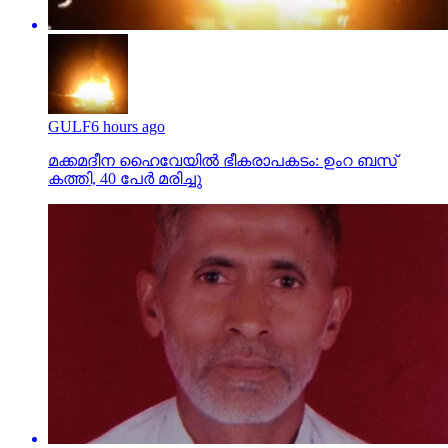
GULF
6 hours ago
മക്കമദീന ഹൈവേയില്‍ ഭീകരാപകടം: ഉംറ ബസ്
കത്തി, 40 പേര്‍ മരിച്ചു