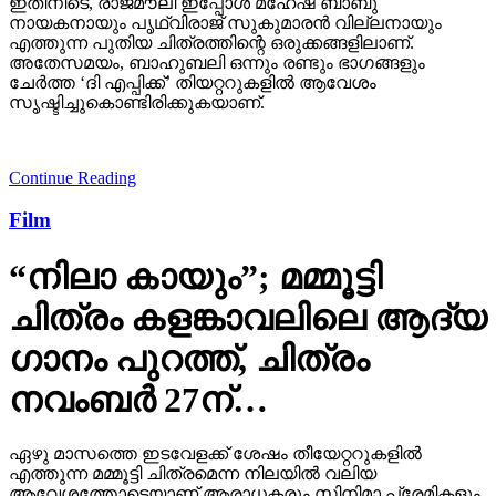
ഇതിനിടെ, രാജമൗലി ഇപ്പോള്‍ മഹേഷ് ബാബു
നായകനായും പൃഥ്വിരാജ് സുകുമാരന്‍ വില്ലനായും
എത്തുന്ന പുതിയ ചിത്രത്തിന്റെ ഒരുക്കങ്ങളിലാണ്.
അതേസമയം, ബാഹുബലി ഒന്നും രണ്ടും ഭാഗങ്ങളും
ചേര്‍ത്ത ‘ദി എപ്പിക്ക്’ തിയറ്ററുകളില്‍ ആവേശം
സൃഷ്ടിച്ചുകൊണ്ടിരിക്കുകയാണ്.
Continue Reading
Film
“നിലാ കായും”; മമ്മൂട്ടി
ചിത്രം കളങ്കാവലിലെ ആദ്യ
ഗാനം പുറത്ത്, ചിത്രം
നവംബർ 27ന്…
ഏഴു മാസത്തെ ഇടവേളക്ക് ശേഷം തീയേറ്ററുകളിൽ
എത്തുന്ന മമ്മൂട്ടി ചിത്രമെന്ന നിലയിൽ വലിയ
ആവേശത്തോടെയാണ് ആരാധകരും സിനിമാ പ്രേമികളും