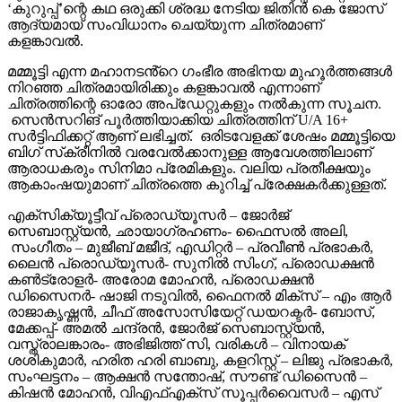
‘കുറുപ്പ്’ന്റെ കഥ ഒരുക്കി ശ്രദ്ധ നേടിയ ജിതിൻ കെ ജോസ്
ആദ്യമായ് സംവിധാനം ചെയ്യുന്ന ചിത്രമാണ്
കളങ്കാവൽ.
മമ്മൂട്ടി എന്ന മഹാനടൻ്റെ ഗംഭീര അഭിനയ മുഹൂർത്തങ്ങൾ
നിറഞ്ഞ ചിത്രമായിരിക്കും കളങ്കാവൽ എന്നാണ്
ചിത്രത്തിന്റെ ഓരോ അപ്‌ഡേറ്റുകളും നൽകുന്ന സൂചന.
സെൻസറിങ് പൂർത്തിയാക്കിയ ചിത്രത്തിന് U/A 16+
സർട്ടിഫിക്കറ്റ് ആണ് ലഭിച്ചത്. ഒരിടവേളക്ക് ശേഷം മമ്മൂട്ടിയെ
ബിഗ് സ്‌ക്രീനിൽ വരവേൽക്കാനുള്ള ആവേശത്തിലാണ്
ആരാധകരും സിനിമാ പ്രേമികളും. വലിയ പ്രതീക്ഷയും
ആകാംഷയുമാണ് ചിത്രത്തെ കുറിച്ച് പ്രേക്ഷകർക്കുള്ളത്.
എക്സിക്യൂട്ടീവ് പ്രൊഡ്യൂസർ – ജോർജ്
സെബാസ്റ്റ്യൻ, ഛായാഗ്രഹണം- ഫൈസൽ അലി,
സംഗീതം – മുജീബ് മജീദ്, എഡിറ്റർ – പ്രവീൺ പ്രഭാകർ,
ലൈൻ പ്രൊഡ്യൂസർ- സുനിൽ സിംഗ്, പ്രൊഡക്ഷൻ
കൺട്രോളർ- അരോമ മോഹൻ, പ്രൊഡക്ഷൻ
ഡിസൈനർ- ഷാജി നടുവിൽ, ഫൈനൽ മിക്സ് – എം ആർ
രാജാകൃഷ്ണൻ, ചീഫ് അസോസിയേറ്റ് ഡയറക്ടർ- ബോസ്,
മേക്കപ്പ്- അമൽ ചന്ദ്രൻ, ജോർജ് സെബാസ്റ്റ്യൻ,
വസ്ത്രാലങ്കാരം- അഭിജിത്ത് സി, വരികൾ – വിനായക്
ശശികുമാർ, ഹരിത ഹരി ബാബു, കളറിസ്റ്റ് – ലിജു പ്രഭാകർ,
സംഘട്ടനം – ആക്ഷൻ സന്തോഷ്, സൗണ്ട് ഡിസൈൻ –
കിഷൻ മോഹൻ, വിഎഫ്എക്സ് സൂപ്പർവൈസർ – എസ്