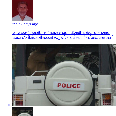
india
2 days ago
മുഹമ്മദ് അഖ്‌ലാഖ് കേസിലെ പ്രതികള്‍ക്കെതിരായ
കേസ് പിന്‍വലിക്കാന്‍ യു.പി. സര്‍ക്കാര്‍ നീക്കം തുടങ്ങി