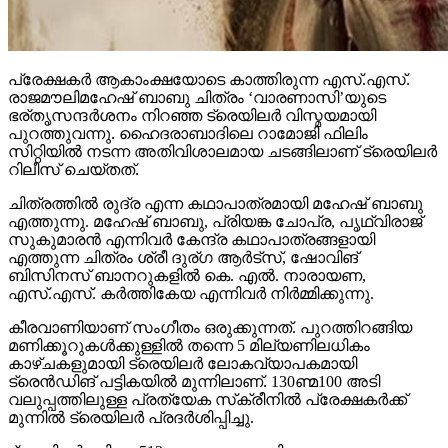
പ്രേക്ഷകര്‍ ആകാംക്ഷയോടെ കാത്തിരുന്ന എസ്.എസ്.
രാജമൗലിമഹേഷ് ബാബു ചിത്രം ‘വാരണാസി’യുടെ
ഭര്തൃസന്ദര്‍ശനം നിറഞ്ഞ ട്രെയിലര്‍ വിസ്മയമായി
പുറത്തുവന്നു. ഹൈദരാബാദിലെ റാമോജി ഫിലിം
സിറ്റിയില്‍ നടന്ന അതിവിശാലമായ ചടങ്ങിലാണ് ട്രെയിലര്‍
റിലീസ് ചെയ്തത്.
ചിത്രത്തില്‍ രുദ്ര എന്ന കഥാപാത്രമായി മഹേഷ് ബാബു
എത്തുന്നു. മഹേഷ് ബാബു, പ്രിയങ്ക ചോപ്ര, പൃഥ്വിരാജ്
സുകുമാരന്‍ എന്നിവര്‍ കേന്ദ്ര കഥാപാത്രങ്ങളായി
എത്തുന്ന ചിത്രം ശ്രീ ദുര്ഗ ആര്‍ട്‌സ്, ഷോവിങ്
ബിസിനസ് ബാനറുകളില്‍ കെ. എല്‍. നാരായണ,
എസ്.എസ്. കര്‍ത്തികേയ എന്നിവര്‍ നിര്‍മ്മിക്കുന്നു.
കീരവാണിയാണ് സംഗീതം ഒരുക്കുന്നത്. പുറത്തിറങ്ങിയ
മണിക്കൂറുകള്‍ക്കുള്ളില്‍ തന്നെ 5 മില്യണിലധികം
കാഴ്ചകളുമായി ട്രെയിലര്‍ ലോകവ്യാപകമായി
ട്രെന്‍ഡിങ് പട്ടികയില്‍ മുന്നിലാണ്. 130ണ്മ100 അടി
വലുപ്പത്തിലുള്ള പ്രത്യേക സ്‌ക്രീനില്‍ പ്രേക്ഷകര്‍ക്ക്
മുന്നില്‍ ട്രെയിലര്‍ പ്രദര്‍ശിപ്പിച്ചു.