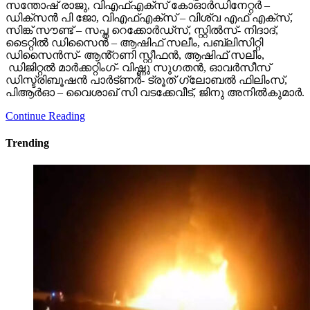
സന്തോഷ് രാജു, വിഎഫ്എക്സ് കോഓർഡിനേറ്റർ –
ഡിക്സൻ പി ജോ, വിഎഫ്എക്സ് – വിശ്വ എഫ് എക്സ്,
സിങ്ക് സൗണ്ട് – സപ്ത റെക്കോർഡ്സ്, സ്റ്റിൽസ്- നിദാദ്,
ടൈറ്റിൽ ഡിസൈൻ – ആഷിഫ് സലീം, പബ്ലിസിറ്റി
ഡിസൈൻസ്- ആൻ്റണി സ്റ്റീഫൻ, ആഷിഫ് സലീം,
ഡിജിറ്റൽ മാർക്കറ്റിംഗ്- വിഷ്ണു സുഗതൻ, ഓവർസീസ്
ഡിസ്ട്രിബൂഷൻ പാർട്ണർ- ട്രൂത് ഗ്ലോബൽ ഫിലിംസ്,
പിആർഓ – വൈശാഖ് സി വടക്കേവീട്, ജിനു അനിൽകുമാർ.
Continue Reading
Trending