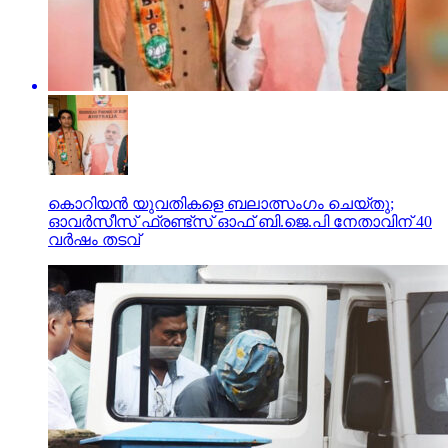
കൊറിയൻ യുവതികളെ ബലാത്സംഗം ചെയ്തു;
ഓവർസീസ് ഫ്രണ്ട്സ് ഓഫ് ബി.ജെ.പി നേതാവിന് 40
വർഷം തടവ്