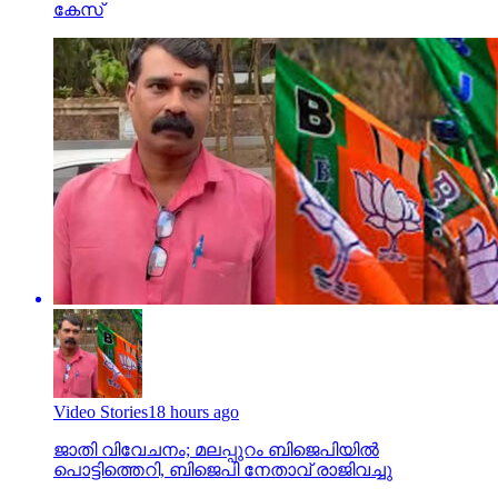
കേസ്
Video Stories
18 hours ago
ജാതി വിവേചനം; മലപ്പുറം ബിജെപിയില്‍
പൊട്ടിത്തെറി, ബിജെപി നേതാവ് രാജിവച്ചു