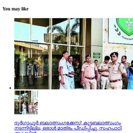
You may like
ദുര്‍ഗാപൂര്‍ ബലാത്സംഗക്കേസ്; കൂട്ടബലാത്സംഗം
നടന്നിട്ടില്ല, ഒരാള്‍ മാത്രം പീഡിപ്പിച്ചു, സഹപാഠി