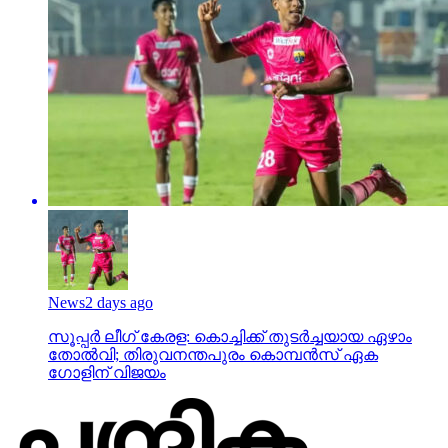
News
2 days ago
സൂപ്പര്‍ ലീഗ് കേരള: കൊച്ചിക്ക് തുടര്‍ച്ചയായ ഏഴാം
തോല്‍വി; തിരുവനന്തപുരം കൊമ്പന്‍സ് ഏക
ഗോളിന് വിജയം