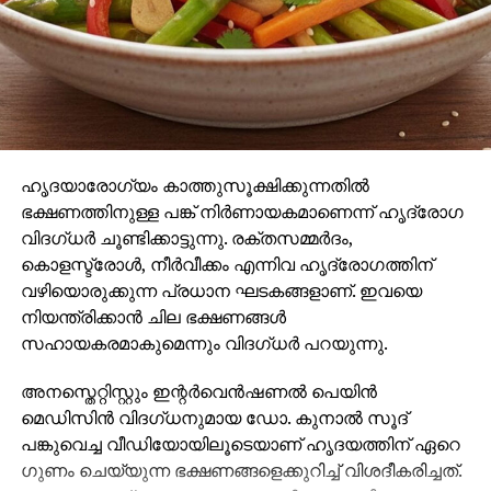
അഭിഷേക് പൊലീസില്‍ പരാതി നല്‍കിയതിനെ തുടര്‍ന്ന്
ബിഎന്‍എസ് 319(2), 318(4) ഐടി ആക്ടിലെ വിവിധ
വകുപ്പുകള്‍ പ്രകാരം കേസുകള്‍ രജിസ്റ്റര്‍ ചെയ്തു.
പണം കൈമാറിയ അക്കൗണ്ടുകള്‍ കണ്ടെത്താന്‍
ബന്ധപ്പെട്ട എല്ലാ ബാങ്കുകളുമായി പൊലീസ്
ബന്ധപ്പെട്ടിട്ടുണ്ടെന്ന് എഡിസിപി (സൈബര്‍ & ക്രൈം)
അറിയിച്ചു.
ഹൃദയാരോഗ്യം കാത്തുസൂക്ഷിക്കുന്നതില്‍
ഭക്ഷണത്തിനുള്ള പങ്ക് നിര്‍ണായകമാണെന്ന് ഹൃദ്രോഗ
വിദഗ്ധര്‍ ചൂണ്ടിക്കാട്ടുന്നു. രക്തസമ്മര്‍ദം,
കൊളസ്ട്രോള്‍, നീര്‍വീക്കം എന്നിവ ഹൃദ്രോഗത്തിന്
വഴിയൊരുക്കുന്ന പ്രധാന ഘടകങ്ങളാണ്. ഇവയെ
നിയന്ത്രിക്കാന്‍ ചില ഭക്ഷണങ്ങള്‍
സഹായകരമാകുമെന്നും വിദഗ്ധര്‍ പറയുന്നു.
അനസ്തെറ്റിസ്റ്റും ഇന്റര്‍വെന്‍ഷണല്‍ പെയിന്‍
മെഡിസിന്‍ വിദഗ്ധനുമായ ഡോ. കുനാല്‍ സൂദ്
പങ്കുവെച്ച വീഡിയോയിലൂടെയാണ് ഹൃദയത്തിന് ഏറെ
ഗുണം ചെയ്യുന്ന ഭക്ഷണങ്ങളെക്കുറിച്ച് വിശദീകരിച്ചത്.