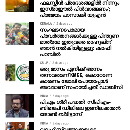
എന്നിവയാല്‍ സമ്പന്നമായ അവൊക്കാഡോ
ഫലസ്തീന്‍ പ്രദേശങ്ങളില്‍ നിന്നും
ഇസ്രാഈല്‍ പിന്‍വാങ്ങണം’;
കൊളസ്ട്രോളും രക്തസമ്മര്‍ദവും നിയന്ത്രിക്കാന്‍
പ്രമേയം പാസാക്കി യുഎന്‍
സഹായിക്കുന്നു.
KERALA
2 days ago
പ്ലാന്റ് ബേസ്ഡ് ഒമേഗ3 (ALA), പോളി
സംഘടനാപരമായ
പ്രവര്‍ത്തനങ്ങള്‍ക്കുള്ള പിന്തുണ
അണ്‍സാച്ചുറേറ്റഡ് ഫാറ്റ്, ആന്റിഓക്സിഡന്റുകള്‍
മാത്രമേ ഇതുവരെ രാഹുലിന്
എന്നിവ ധാരാളമുള്ള വാല്‍നട്ട്സ് മൊത്തം
ഞാന്‍ നല്‍കിയിട്ടുള്ളൂ: ഷാഫി
കൊളസ്ട്രോളും LDL ഉം കുറയ്ക്കുകയും ഹൃദയാഘാത
പറമ്പില്‍
സാധ്യത കുറയ്ക്കുകയും ചെയ്യുന്നു.
GULF
2 days ago
ഒരു മാസം എനിക്ക് അന്നം
ബെറികള്‍ (സ്ട്രോബെറി, ബ്ലൂബെറി, റാസ്ബെറി)
തന്നവരാണ് KMCC, കൊറോണ
ആന്തോസയാനിനുകള്‍, പോളിഫിനോളുകള്‍ തുടങ്ങിയ
കാരണം ജോലി പോയപ്പോൾ
ശക്തമായ ആന്റിഓക്സിഡന്റുകള്‍ ഇവയില്‍
അവരാണ് സഹായിച്ചത്: ഡാബ്സി
അടങ്ങിയിരിക്കുന്നു. ഇവ രക്തക്കുഴലുകളുടെ
പ്രവര്‍ത്തനം മെച്ചപ്പെടുത്തുകയും രക്തസമ്മര്‍ദം
INDIA
3 days ago
പി.എം ശ്രീ പദ്ധതി: സിപിഎം-
കുറയ്ക്കുകയും ഹൃദയാഘാത സാധ്യത
ബിജെപി ഡീലിലെ ഇടനിലക്കാരന്‍
കുറയ്ക്കുകയും ചെയ്യും.
ജോണ്‍ ബ്രിട്ടാസ്‌
ഇലക്കറികള്‍ മുരിങ്ങയില, ചീരയില തുടങ്ങിയ
INDIA
2 days ago
വഖഫ് സ്വത്തുക്കളുടെ