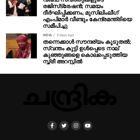
ഇലക്കറികള്‍ ഹൃദയാരോഗ്യത്തിന് ഏറെ
രജിസ്‌ട്രേഷന്‍; സമയം
ഗുണകരമാണ്. വിറ്റാമിന്‍ കെ, ഫോളേറ്റ്, പൊട്ടാസ്യം,
ദീര്‍ഘിപ്പിക്കണം, മുസിലിംലീഗ്
ആന്റിഓക്സിഡന്റുകള്‍ എന്നിവ ധാരാളമായി അടങ്ങിയ
എംപിമാര്‍ വീണ്ടും കേന്ദ്രമന്ത്രിയെ
ഇവ രക്തം കട്ടപിടിക്കുന്നത് തടയുകയും
സമീപിച്ചു
രക്തക്കുഴലുകളുടെ പ്രവര്‍ത്തനം മെച്ചപ്പെടുത്തുകയും
INDIA
3 days ago
രക്തസമ്മര്‍ദം നിയന്ത്രിക്കാനും സഹായിക്കുന്നു.
തന്നെക്കാള്‍ സൗന്ദര്യം കൂടുതല്‍;
സ്വന്തം കുട്ടി ഉള്‍പ്പെടെ നാല്
ആഹാരക്രമത്തില്‍ വലിയ മാറ്റങ്ങള്‍
കുഞ്ഞുങ്ങളെ കൊലപ്പെടുത്തിയ
വരുത്തുന്നതിനുമുന്‍പ് നിര്‍ബന്ധമായും ഒരു
സ്ത്രീ അറസ്റ്റില്‍
ന്യൂട്രീഷനിസ്റ്റിന്റെയോ ആരോഗ്യവിദഗ്ധന്റെയോ
ഉപദേശം തേടണമെന്ന് വിദഗ്ധര്‍ മുന്നറിയിപ്പ്
നല്‍കുന്നു.