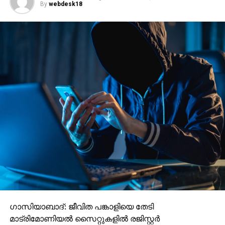
By
webdesk18
ഗാസിയാബാദ്: ജീവിത പങ്കാളിയെ തേടി
മാട്രിമോണിയല്‍ സൈറ്റുകളില്‍ രജിസ്റ്റര്‍