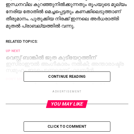
ഇന്ധനവില കുറഞ്ഞുനില്‍ക്കുന്നതും രൂപയുടെ മൂല്യം
നേരിയ തോതില്‍ മെച്ചപ്പെട്ടതും കണക്കിലെടുത്താണ്
തീരുമാനം. പുതുക്കിയ നിരക്ക് ഇന്നലെ അര്‍ധരാത്രി
മുതല്‍ പ്രാബല്യത്തില്‍ വന്നു.
RELATED TOPICS:
UP NEXT
വെസ്റ്റ് ബാങ്കില്‍ ജൂത കുടിയേറ്റത്തിന്
ഇസ്രാഈല്‍ അംഗീകാരം നല്‍കി; അന്താരാഷ്ട്ര
സമൂഹം ഇടപെടണമെന്ന് ഫലസ്തീന്‍
CONTINUE READING
DON'T MISS
അവസാനദിനം വാരിക്കോരി; പദ്ധതി നിര്‍വഹണം
75 ശതമാനത്തിലെത്തിച്ചു
ADVERTISEMENT
YOU MAY LIKE
CLICK TO COMMENT