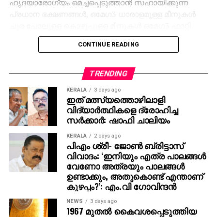
ഹൃദയാരോഗ്യം മെച്ചപ്പെടുത്താന്‍ സഹായിക്കുന്ന
പ്രധാന ഭക്ഷണങ്ങള്‍, ഒമേഗ3 ധാരാളമുള്ള മീനുകള്‍
ചൂര പോലുള്ള കൊഴുപ്പുള്ള മീനുകള്‍ ഒമേഗ3 ഫാറ്റി
ആസിഡിന്റെ മികച്ച ഉറവിടമാണ്.
CONTINUE READING
അപൂരിത കൊഴുപ്പില്‍പ്പെടുന്ന ഈ ഘടകം ഹൃദയം,
കരള്‍, ശ്വാസകോശം, രക്തക്കുഴലുകള്‍ എന്നിവയുടെ
TRENDING
ആരോഗ്യം നിലനിര്‍ത്താന്‍ സഹായിക്കുന്നു.
KERALA
3 days ago
ശരീരത്തിന്റെ രോഗപ്രതിരോധശേഷി
ഇത് മത്സ്യത്തൊഴിലാളി
വര്‍ധിപ്പിക്കുന്നതിലും കോശഭിത്തി സംരക്ഷിക്കുന്നതിലും
വിദ്യാര്‍ത്ഥികളെ ദ്രോഹിച്ച
ഒമേഗ3 പ്രധാന പങ്കുവഹിക്കുന്നു.
സര്‍ക്കാര്‍: ഷാഫി ചാലിയം
എക്സ്ട്രാ വിര്‍ജിന്‍ ഒലിവ് ഓയില്‍ മോണോ
KERALA
2 days ago
പിഎം ശ്രീ- ജോണ്‍ ബ്രിട്ടാസ്
അണ്‍സാച്ചുറേറ്റഡ് ഫാറ്റും പോളിഫിനോളുകളും
വിവാദം: ‘ഇനിയും എത്ര പാലങ്ങള്‍
ഇതില്‍ ധാരാളമാണ്. മോശം കൊളസ്ട്രോള്‍ (LDL)
വേണോ അത്രയും പാലങ്ങള്‍
കുറയ്ക്കാനും ഓക്സിഡേറ്റീവ് സ്ട്രെസ് കുറയ്ക്കാനും
ഉണ്ടാക്കും, അതുകൊണ്ട് എന്താണ്
രക്തക്കുഴലുകളെ സംരക്ഷിക്കാനും ഇത്
കുഴപ്പം?’: എം.വി ഗോവിന്ദന്‍
സഹായിക്കുന്നു. അവൊക്കാഡോ ഒലെയിക് ആസിഡ്,
NEWS
3 days ago
നാരുകള്‍, പൊട്ടാസ്യം, ഫോളേറ്റ്, വിറ്റാമിന്‍ ഇ
1967 മുതല്‍ കൈവശപ്പെടുത്തിയ