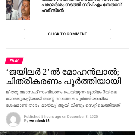
വീട്ടിലേയ്ക്ക് മാറ്റിയിരുന്നു. വൃദ്ധസദനത്തിലേയ്ക്ക്
പരാമര്‍ശം നടത്തി സിപിഎം നേതാവ്
മാറ്റാമെന്ന് നാട്ടുകാര്‍ പറയുന്നുണ്ടെങ്കിലും സ്വന്തം
ഹരീന്ദ്രന്‍
വീട്ടിലേയ്ക്ക് പോകണമെന്നാണ് ജാനുവമ്മ വീണ്ടും
പറയുന്നത്. ദിവസങ്ങളായി മകള്‍ തന്നെ
ആക്രമിക്കുകയാണെന്നും ശരീരത്തില്‍ ആകമാനം
CLICK TO COMMENT
മുറിവുകള്‍ ഉണ്ടെന്നും ജാനുവമ്മ പരാതിപ്പെടുന്നു.
കല്യാണിയും ദീപയും ദീപയുടെ അമ്മ ജാനകി
എന്നിങ്ങനെ മൂന്നുപേരാണ് ഈ വീട്ടില്‍
താമസിക്കുന്നത്.ഇവര്‍ മൂന്നുപേര്‍ക്കും മാനസിക
FILM
അസ്വാസ്ഥ്യമുള്ളതായി റിപ്പോര്‍ട്ടുകളുണ്ട്.
‘ജയിലര്‍ 2’ല്‍ മോഹന്‍ലാല്‍;
ചിത്രീകരണം പൂര്‍ത്തിയായി
ജീത്തു ജോസഫ് സംവിധാനം ചെയ്യുന്ന ദൃശ്യം 3യിലെ
ജോര്‍ജുകുട്ടിയായി തന്റെ ഭാഗങ്ങള്‍ പൂര്‍ത്തിയാക്കിയ
ശേഷമാണ് താരം ‘മാത്യു’ ആയി വീണ്ടും സെറ്റിലെത്തിയത്.
Published
5 hours ago
on
December 3, 2025
By
webdesk18