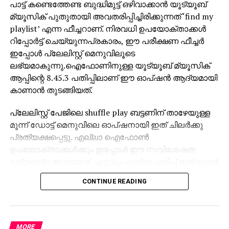
പാട്ട് കണ്ടെത്തേണ്ട ബുദ്ധിമുട്ട് ഒഴിവാക്കാന്‍ യൂട്യൂബ്
മ്യൂസിക് പുതുതായി അവതരിപ്പിച്ചിരിക്കുന്നത് ‘find my
playlist’ എന്ന ഫീച്ചറാണ്. നിരവധി ഉപയോക്താക്കള്‍
റിപ്പോര്‍ട്ട് ചെയ്യുന്നപ്രകാരം, ഈ പരീക്ഷണ ഫീച്ചര്‍
ഇപ്പോള്‍ പ്ലേലിസ്റ്റ് മെനുവിലൂടെ
ലഭ്യമാകുന്നു.ഐഫോണിനുള്ള യൂട്യൂബ് മ്യൂസിക്
ആപ്പിന്റെ 8.45.3 പതിപ്പിലാണ് ഈ ഓപ്ഷന്‍ ആദ്യമായി
കാണാന്‍ തുടങ്ങിയത്.
പ്ലേലിസ്റ്റ് പേജിലെ shuffle play ബട്ടണിന് താഴേയുള്ള
മൂന്ന് ഡോട്ട് മെനുവിലെ ഓപ്ഷനായി ഇത് ചിലര്‍ക്കു
പ്രത്യക്ഷപ്പെട്ടു. എല്ലാ ഐഫോണ്‍
ഉപയോക്താക്കള്‍ക്കും ഇപ്പോള്‍ ഈ സവിശേഷത
ലഭ്യമല്ല അതായത് ഏറ്റവും പുതിയ പതിപ്പ് ഇന്‍സ്റ്റാള്‍
ചെയ്താലും ചില അക്കൗണ്ടുകള്‍ക്കാണ്
CONTINUE READING
ആദ്യഘട്ടത്തില്‍ ആക്‌സസ്. പാട്ടുകളുടെ പേരുവഴി
പ്ലേലിസ്റ്റിനുള്ളില്‍ നേരിട്ട് തിരയാനുള്ള ഈ
സൗകര്യം ഇപ്പോള്‍ പരിമിതമായ iOS
ഉപയോക്താക്കള്‍ക്കു മാത്രമാണ് ലഭിക്കുന്നത്.
MORE