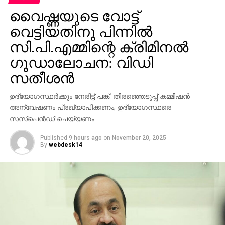
വൈഷ്ണയുടെ വോട്ട്
ആന്‍ഡ്രോയിഡ് പതിപ്പില്‍ ഇതുവരെ ഈ ഫീച്ചര്‍
എത്തിയിട്ടില്ല. ഫീച്ചറിന്റെ വ്യാപകമായ റോള്ഔട്ടിനും
വെട്ടിയതിനു പിന്നില്‍
ആന്‍ഡ്രോയിഡ് റിലീസിനും യൂട്യൂബ് ഇതുവരെ
സി.പി.എമ്മിന്റെ ക്രിമിനല്‍
വ്യക്തമായ തീയതി പ്രഖ്യാപിച്ചിട്ടില്ല. ഉപയോക്തൃ
ഗൂഡാലോചന: വിഡി
അനുഭവം മെച്ചപ്പെടുത്താന്‍ ലക്ഷ്യമിടുന്ന ഈ
സതീശന്‍
അപ്‌ഡേറ്റ്, വലിയ പ്ലേലിസ്റ്റുകള്‍ കൈകാര്യം
ചെയ്യുന്നവര്‍ക്കു പ്രത്യേകിച്ച്
ഉദ്യോഗസ്ഥര്‍ക്കും നേരിട്ട് പങ്ക്: തിരഞ്ഞെടുപ്പ് കമ്മിഷന്‍
ഗുണകരമാകുമെന്നാണ് പ്രതീക്ഷ.
അന്വേഷണം പ്രഖ്യാപിക്കണം; ഉദ്യോഗസ്ഥരെ
സസ്പെന്‍ഡ് ചെയ്യണം
Published
9 hours ago
on
November 20, 2025
By
webdesk14