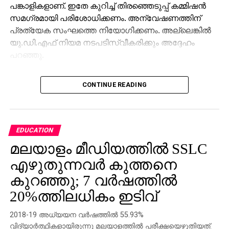
പങ്കാളികളാണ്. ഇതേ കുറിച്ച് തിരഞ്ഞെടുപ്പ് കമ്മിഷന്‍
സമഗ്രമായി പരിശോധിക്കണം. അന്വേഷണത്തിന്
പ്രത്യേക സംഘത്തെ നിയോഗിക്കണം. അല്ലെങ്കില്‍
യു.ഡി.എഫ് നിയമ നടപടിസ്വീകരിക്കും അദ്ദേഹം
പറഞ്ഞു.
വൈഷ്ണയുടെ വോട്ട് പുനസ്ഥാപിച്ചു കൊണ്ട് സംസ്ഥാന
CONTINUE READING
തിരഞ്ഞെടുപ്പ് കമ്മിഷന്‍ പുറത്തിറക്കിയ ഉത്തരവിന്‍
ഉദ്യോഗസ്ഥതലത്തിലെ ഗുരുത വീഴ്ചകള്‍ എടുത്ത്
പറയുന്നു. സി.പി.എം പ്രാദേശിക നേതാവിന്റെ
പരാതിയില്‍ കോര്‍പ്പറേഷന്‍ ഇലക്ടറല്‍ രജിസ്ട്രേഷന്‍
EDUCATION
ഓഫീസര്‍ തീര്‍ത്തും ഏകപക്ഷീയമായി
മലയാളം മീഡിയത്തില്‍ SSLC
തീരുമാനമെടുത്തു. സി.പി.എമ്മിന്റെ ക്രിമിനല്‍
എഴുതുന്നവര്‍ കുത്തനെ
ഗൂഡാലോചനയ്ക്ക് എല്ലാ ഒത്താശയും
ചെയ്യുകയാണ് ഈ ഉദ്യോഗസ്ഥന്‍ ചെയ്തത്.
കുറഞ്ഞു; 7 വര്‍ഷത്തില്‍
വൈഷ്ണയുടെ പേര് നീക്കം ചെയ്തതിന് ഒരു
20%ത്തിലധികം ഇടിവ്
ന്യായീകരണവും ഇല്ലെന്നാണ് തിരഞ്ഞെടുപ്പ്
കമ്മിഷന്റെ കണ്ടെത്തലെന്ന് പ്രതിപക്ഷ നേതാവ്
2018-19 അധ്യയന വര്‍ഷത്തില്‍ 55.93%
ചൂണ്ടിക്കാട്ടി.
വിദ്യാര്‍ത്ഥികളായിരുന്നു മലയാളത്തില്‍ പരീക്ഷയെഴുതിയത്.