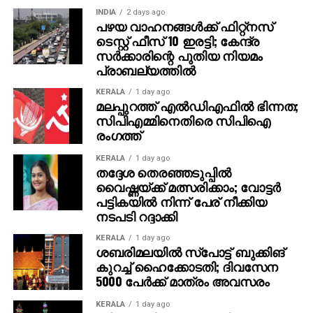
ഇംഗ്ലീഷ്-മലയാളം മീഡിയം പ്രവേശന അനുപാതം
INDIA
2 days ago
70:30 ആയി മാറിയിട്ടുണ്ട്. ഇംഗ്ലീഷ് കൂടുതല്‍
പഴയ വാഹനങ്ങള്‍ക്ക് ഫിറ്റ്‌നസ്
ഗുണമേറിയ പഠനമാധ്യമമാണെന്ന
ടെസ്റ്റ് ഫീസ് 10 ഇരട്ടി; കേന്ദ്ര
പൊതുധാരണയാണ് ഈ മാറ്റത്തിന് പിന്നിലെന്ന് കേരള
സര്‍ക്കാരിന്റെ പുതിയ നിയമം
പ്രാബല്യത്തില്‍
ഇന്‍ഫ്രാസ്ട്രക്ചര്‍ ആന്‍ഡ് ടെക്‌നോളജി ഫോര്‍
എഡ്യൂക്കേഷന്‍ (കൈറ്റ്) സിഇഒ കെ. അന്‍വര്‍ സാദത്ത്
KERALA
1 day ago
അഭിപ്രായപ്പെട്ടു. എന്നാല്‍ മീഡിയമല്ല, സ്‌കൂള്‍
മലപ്പുറത്ത് എല്‍ഡിഎഫില്‍ ഭിന്നത;
സിപിഎമ്മിനെതിരെ സിപിഐ
നല്‍കുന്ന ഭാഷാ പരിശീലനമാണ് വിജയത്തിനുള്ള
രംഗത്ത്
നിര്‍ണ്ണായക ഘടകമെന്നും അദ്ദേഹം കൂട്ടിച്ചേര്‍ത്തു.
KERALA
1 day ago
മാതൃഭാഷാ വിദ്യാഭ്യാസത്തിന്റെ പ്രാധാന്യം
തദ്ദേശ തെരഞ്ഞടുപ്പില്‍
അധികൃതര്‍ ചര്‍ച്ച ചെയ്യുമ്പോഴും, സമൂഹത്തിന്റെ
വൈഷ്ണയ്ക്ക് മത്സരിക്കാം; വോട്ടര്‍
പട്ടികയില്‍ നിന്ന് പേര് നീക്കിയ
താല്‍പര്യം വിപരീതമാണെന്ന് സംസ്ഥാന
നടപടി റദ്ദാക്കി
വിദ്യാഭ്യാസ ഗവേഷണപരിശീലന കൗണ്‍സില്‍
ഡയറക്ടര്‍ ജയപ്രകാശ് ആര്‍. കെ. ചൂണ്ടിക്കാട്ടി. ഗ്രാമ-
KERALA
1 day ago
ശബരിമലയില്‍ സ്‌പോട്ട് ബുക്കിങ്
നഗര വ്യത്യാസം കുറഞ്ഞതും മധ്യവര്‍ഗ്ഗത്തിന്റെ
കുറച്ച് ഹൈക്കോടതി; ദിവസേന
വളര്‍ച്ചയും ഈ മാറ്റത്തിന്റെ സൂചനയായെന്നും
5000 പേര്‍ക്ക് മാത്രം അവസരം
അദ്ദേഹം പറഞ്ഞു. 2025ല്‍ SSLC എഴുതിയവര്‍ 2014-
15ല്‍ ഒന്നാം ക്ലാസില്‍ ചേര്‍ന്നവരാണെന്നും
KERALA
1 day ago