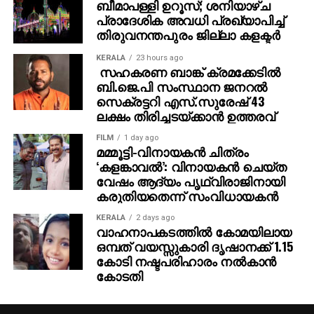
ബീമാപള്ളി ഉറൂസ്; ശനിയാഴ്ച
വരാനിരിക്കുന്ന വര്‍ഷങ്ങളില്‍ മലയാളം മീഡിയം
പ്രാദേശിക അവധി പ്രഖ്യാപിച്ച്
വിദ്യാര്‍ത്ഥികളുടെ എണ്ണം കുറഞ്ഞേക്കുമെന്നും
തിരുവനന്തപുരം ജില്ലാ കളക്ടര്‍
അദ്ദേഹത്തിന്റെ വിലയിരുത്തല്‍.
KERALA
23 hours ago
സഹകരണ ബാങ്ക് ക്രമക്കേടില്‍
മലയാളം മീഡിയത്തിലെ ഇടിവ് സംസ്ഥാന
ബി.ജെ.പി സംസ്ഥാന ജനറല്‍
വികസനത്തിനുതന്നെ ഭീഷണിയാകാമെന്ന് ഐക്യ
സെക്രട്ടറി എസ്.സുരേഷ് 43
മലയാള പ്രസ്ഥാനം സംസ്ഥാന കണ്‍വീനര്‍ ആര്‍.
ലക്ഷം തിരിച്ചടയ്ക്കാന്‍ ഉത്തരവ്
നന്ദകുമാര്‍ മുന്നറിയിപ്പ് നല്‍കി. മലയാളവുമായി
വിദ്യാര്‍ത്ഥികള്‍ക്ക് അടുപ്പമില്ലാത്തത്, നാട്ടിന്‍
FILM
1 day ago
മമ്മൂട്ടി-വിനായകന്‍ ചിത്രം
പരിസരത്തെ ഭൂമിശാസ്ത്ര-പരിസ്ഥിതി ബോധത്തെ
‘കളങ്കാവല്‍’: വിനായകന്‍ ചെയ്ത
തന്നെ ബാധിക്കുമെന്നാണ് അദ്ദേഹത്തിന്റെ അഭിപ്രായം.
വേഷം ആദ്യം പൃഥ്വിരാജിനായി
ഇംഗ്ലീഷ് പഠിപ്പിക്കുന്നതിനെതിരെ താന്‍ അല്ലെങ്കിലും,
കരുതിയതെന്ന് സംവിധായകന്‍
ആവശ്യമായ ഇടപെടലുകള്‍ ഇല്ലെങ്കില്‍ പുതിയ
KERALA
2 days ago
സാമൂഹിക-വിദ്യാഭ്യാസ പ്രശ്‌നങ്ങള്‍
വാഹനാപകടത്തില്‍ കോമയിലായ
ഉയര്‍ന്നേക്കുമെന്നാണ് നന്ദകുമാര്‍ മുന്നറിയിപ്പ്
ഒമ്പത് വയസ്സുകാരി ദൃഷാനക്ക് 1.15
നല്‍കിയത്.
കോടി നഷ്ടപരിഹാരം നല്‍കാന്‍
കോടതി