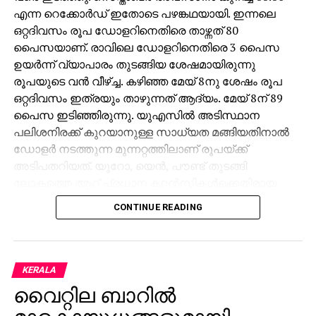
എന്ന റെക്കോര്‍ഡ് ഇതോടെ പഴങ്കഥയായി. ഇന്നലെ
ഒറ്റദിവസം രൂപ ഡോളറിനെതിരെ താഴ്ന്നത് 80
പൈസയാണ്. രാവിലെ ഡോളറിനെതിരെ 3 പൈസ
ഉയര്‍ന്ന് വ്യാപാരം തുടങ്ങിയ ശേഷമായിരുന്നു
രൂപയുടെ വന്‍ വീഴ്ച്ച. കഴിഞ്ഞ മേയ് 8നു ശേഷം രൂപ
ഒറ്റദിവസം ഇത്രയും താഴുന്നത് ആദ്യം. മേയ് 8ന് 89
പൈസ ഇടിഞ്ഞിരുന്നു. യുഎസില്‍ അടിസ്ഥാന
പലിശനിരക്ക് കുറയാനുള്ള സാധ്യത മങ്ങിയതിനാല്‍
ഡോളര്‍ നടത്തുന്ന മുന്നറ്റത്തിലാണ് രൂപയ്ക്ക്
അടിപതറിയത്. യൂറോ, യെന്‍, പൗണ്ട് തുടങ്ങി
ലോകത്തെ ആറ് പ്രധാന കറന്‍സികള്‍ക്കെതിരായ
യു.എസ് ഡോളര്‍ ഇന്‍ഡക്‌സ് ഏതാനും ദിവസങ്ങള്‍ക്ക്
CONTINUE READING
മുമ്പുവരെ 98ല്‍ ആയിരുന്നത് ഇപ്പോള്‍ 100ന്
മുകളിലെത്തി. കേന്ദ്രബാങ്കായ യുഎസ് ഫെഡറല്‍
റിസര്‍വ് ഡിസംബറിലെ പണനയ നിര്‍ണയയോഗത്തില്‍
പലിശനിരക്ക് കുറയ്ക്കാന്‍ സാധ്യത ഇല്ല. ഇന്ത്യന്‍
KERALA
ഓഹരി വിപണികള്‍ നേരിട്ട തളര്‍ച്ചയും വിദേശ
വൈറ്റില ബാറില്‍
ധനകാര്യ സ്ഥാപനങ്ങള്‍ (എഫ്‌ഐഐ) വന്‍ തോതില്‍