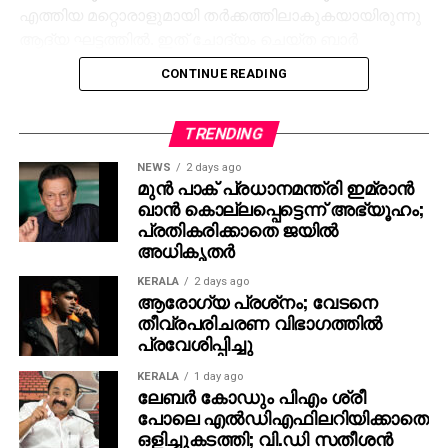
എത്തിയ മറ്റൊരാളുമായി തര്‍ക്കത്തിലാകുകയായിരുന്നു
ആദ്യ ഘട്ടത്തില്‍. ഇത് ചോദ്യം ചെയ്ത ബാര്‍
ജീവനക്കാരുമായി സംഘര്‍ഷം ശക്തമായി. പ്രതികളുടെ
CONTINUE READING
സംഘം ആദ്യം ബാറില്‍ നിന്ന് പുറത്തുപോയെങ്കിലും,
അലീനയും കൂട്ടരും കുറച്ച് സമയത്തിനുശേഷം
വടിവാളുമായി തിരികെ എത്തി. തുടര്‍ന്ന് ബാര്‍
TRENDING
ജീവനക്കാര്‍ക്ക് മര്‍ദനമേല്‍ക്കുകയും അക്രമം
NEWS
2 days ago
ആവര്‍ത്തിച്ച് അഞ്ചുതവണ വരെ തിരിച്ചെത്തി
മുന്‍ പാക് പ്രധാനമന്ത്രി ഇമ്രാന്‍
ഖാന്‍ കൊല്ലപ്പെട്ടെന്ന് അഭ്യൂഹം;
ആക്രമണം നടത്തിയതായും ബാര്‍ ഉടമ നല്‍കിയ
പ്രതികരിക്കാതെ ജയില്‍
പരാതിയില്‍ പറയുന്നു. വിദ്യാഭ്യാസ
അധികൃതര്‍
ആവശ്യങ്ങള്‍ക്കായി എറണാകുളത്ത് എത്തിയവരാണ്
പ്രതികളെന്ന് പൊലീസ് കണ്ടെത്തിയിട്ടുണ്ട്.
KERALA
2 days ago
ആരോഗ്യ പ്രശ്‌നം; വേടനെ
സംഭവത്തില്‍ അലീനയുടെ കൈക്ക് പരുക്കേല്‍ക്കുകയും
തീവ്രപരിചരണ വിഭാഗത്തില്‍
ചെയ്തു.
പ്രവേശിപ്പിച്ചു
KERALA
1 day ago
ലേബര്‍ കോഡും പിഎം ശ്രീ
പോലെ എല്‍ഡിഎഫിലറിയിക്കാതെ
ഒളിച്ചുകടത്തി; വി.ഡി സതീശന്‍