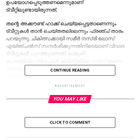
ഉപയോഗപ്പെടുത്തണമെന്നുമാണ്
ട്വീറ്റിലുണ്ടായിരുന്നത്.
തന്റെ അക്കൗണ്ട് ഹാക്ക് ചെയ്യപ്പെട്ടതാണെന്നും
ട്വീറ്റുകള്‍ താന്‍ ചെയ്തതല്ലെന്നും ഫ്രഞ്ച് താരം
പറയുന്നു. ചികിത്സക്കായി സമീര്‍ നസ്‌രി ലോസ്
എയ്ഞ്ചല്‍സ് സന്ദര്‍ശിക്കുന്നതിനിടെയാണ് വിവാദ
ട്വീറ്റുകള്‍ പുറത്തുവന്നത്. കാമുകി
കൂടെയില്ലാത്തപ്പോള്‍ ക്ലിനിക്കിലെ നഴ്‌സ് തന്നെ
സന്തോഷിപ്പിച്ചെന്നും ട്വീറ്റിലുണ്ട്. എന്നാല്‍,
CONTINUE READING
മിനുട്ടുകള്‍ക്കുള്ളില്‍ ആ സന്ദേശങ്ങള്‍ ഡിലീറ്റ്
ചെയ്യപ്പെട്ടു.
ADVERTISEMENT
YOU MAY LIKE
RELATED TOPICS:
UP NEXT
ഇന്ത്യ-ഇംഗ്ലണ്ട് പൂനെ ഏകദിനം: ടിക്കറ്റുകള്‍
വിറ്റുതീര്‍ന്നു
CLICK TO COMMENT
DON'T MISS
റിസര്‍വ് ബാങ്കിന് ‘പാട്ടുകാരന്‍’ ഡെപ്യൂട്ടി