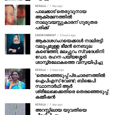
KERALA
1 day ago
പാലക്കാട് തെരുവുനായ
ആക്രമണത്തില്‍
നാലുവയസ്സുകാരന് ഗുരുതര
പരിക്ക്
ENVIRONMENT
9 hours ago
ആകാശഗംഗയെക്കാള്‍ നാലിരട്ടി
വലുപ്പമുള്ള ഭീമന്‍ നെബുല
കണ്ടെത്തി; മലപ്പുറം സ്വദേശിനി
ഡോ. രഹന പയ്യശ്ശേരി
ശാസ്ത്രലോകത്തെ വിസ്മയിപ്പിച്ചു
KERALA
2 days ago
‘തെരഞ്ഞെടുപ്പ് പ്രചാരണത്തിൽ
ഐപിഎസ് വേണ്ട’; ബിജെപി
സ്ഥാനാർഥി ആർ
ശ്രീലേഖക്കെതിരെ തെരഞ്ഞെടുപ്പ്
കമ്മീഷൻ
KERALA
1 day ago
അറസ്റ്റിലായ യുവതിയെ
പീഡിപ്പിച്ചു;