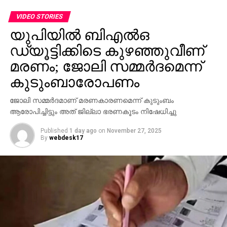
ഗവര്‍ണര്‍
VIDEO STORIES
യുപിയില്‍ ബിഎല്‍ഒ
ഡ്യൂട്ടിക്കിടെ കുഴഞ്ഞുവീണ്
മരണം; ജോലി സമ്മര്‍ദമെന്ന്
കുടുംബാരോപണം
ജോലി സമ്മര്‍ദമാണ് മരണകാരണമെന്ന് കുടുംബം
ആരോപിച്ചിട്ടും അത് ജില്ലാ ഭരണകൂടം നിഷേധിച്ചു
Published
1 day ago
on
November 27, 2025
By
webdesk17