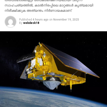
തീരപ്രദേശങ്ങളും അപകടഭീഷണിയിലായി വരുന്ന
സാഹചര്യത്തില്‍, കടല്‍നിരപ്പിലെ മാറ്റങ്ങള്‍ കൃത്യമായി
നിരീക്ഷിക്കുക അത്യന്തം നിര്‍ണായകമാണ്.
Published
4 hours ago
on
November 19, 2025
By
webdesk18