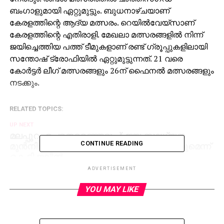
ബംഗാളുമായി ഏറ്റുമുട്ടും. ബുധനാഴ്ചയാണ്
കേരളത്തിന്റെ ആദ്യ മത്സരം. റെയില്‍വേയ്‌സാണ്
കേരളത്തിന്റെ എതിരാളി. മേഖലാ മത്സരങ്ങളില്‍ നിന്ന്
ജയിച്ചെത്തിയ പത്ത് ടീമുകളാണ് രണ്ട് ഗ്രൂപ്പുകളിലായി
സന്തോഷ് ട്രോഫിയില്‍ ഏറ്റുമുട്ടുന്നത്. 21 വരെ
കോര്‍ട്ടര്‍ ലീഗ് മത്സരങ്ങളും 26ന് ഫൈനല്‍ മത്സരങ്ങളും
നടക്കും.
RELATED TOPICS:
UP NEXT
മലപ്പുറം ഉപതെരഞ്ഞെടുപ്പ്: ജയ സാധ്യത
മുന്‍നിര്‍ത്തി സ്ഥാനാര്‍ത്ഥിയെ പരിഗണിക്കുമെന്ന്
CONTINUE READING
കെ.ടി ജലീല്‍
ADVERTISEMENT
DON'T MISS
ആളില്ല; യുപി ഭരിക്കാന്‍ കരുത്തനെ തേടി
YOU MAY LIKE
ബിജെപി