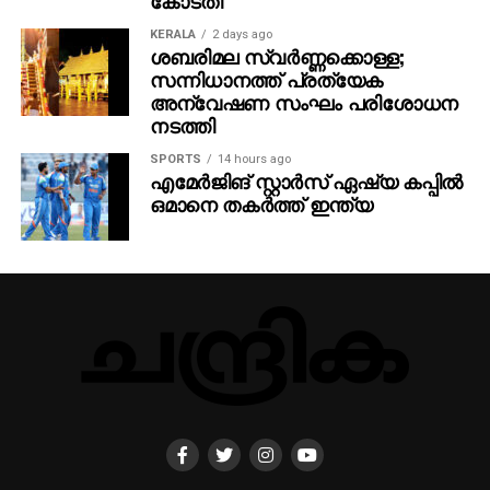
KERALA
2 days ago
ശബരിമല സ്വര്‍ണ്ണക്കൊള്ള;
സന്നിധാനത്ത് പ്രത്യേക
അന്വേഷണ സംഘം പരിശോധന
നടത്തി
SPORTS
14 hours ago
എമേര്‍ജിങ് സ്റ്റാര്‍സ് ഏഷ്യ കപ്പില്‍
ഒമാനെ തകര്‍ത്ത് ഇന്ത്യ