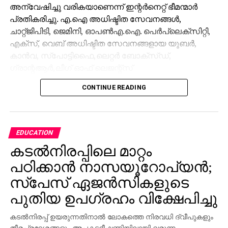
അന്വേഷിച്ചു വരികയാണെന്ന് ഇന്റര്‍നെറ്റ് ഭീമന്മാര്‍
പ്രതികരിച്ചു. എ.ഐ അധിഷ്ടിത സേവനങ്ങള്‍,
ചാറ്റ്ജിപിടി, ജെമിനി, ഓപണ്‍എ.ഐ. പെര്‍പ്ലെക്‌സിറ്റി,
എക്‌സ്, വെബ് അധിഷ്ടിത സേവനങ്ങളായ യൂബര്‍,
കാന്‍വ, സ്‌പോട്ടിഫൈ,ലെറ്റര്‍ ബോക്‌സ്ഡ്,
ഗ്രാന്റആര്‍,ലീഗ് ഓഫ് ലെജന്റ്‌സ്
എന്നിവയുടെയെല്ലാം പ്രവര്‍ത്തനങ്ങള്‍
CONTINUE READING
തകരാറിലായി. ക്ലൗഡ്‌ഫ്ളെയര്‍ ട്രാഫിക്കിലുണ്ടായ
അസാധാരണ വര്‍ധനവ് ആണ് തകരാറിലേക്ക്
നയിച്ചതെന്ന് സൂചനയുണ്ടെന്നും ഇക്കാര്യം
ഔദ്യോഗികമായി സ്ഥിരീകരിച്ചിട്ടില്ല.
EDUCATION
കടല്‍നിരപ്പിലെ മാറ്റം
പഠിക്കാന്‍ നാസയൂറോപ്യന്‍;
സ്പേസ് ഏജന്‍സികളുടെ
പുതിയ ഉപഗ്രഹം വിക്ഷേപിച്ചു
കടല്‍നിരപ്പ് ഉയരുന്നതിനാല്‍ ലോകത്തെ നിരവധി ദ്വീപുകളും