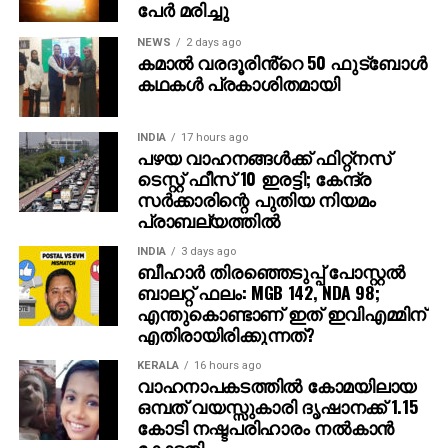
പേര്‍ മരിച്ചു
NEWS
2 days ago
കമാൽ വരദൂരിൻ്റെ 50 ഫുട്ബോൾ
കഥകൾ പ്രകാശിതമായി
INDIA
17 hours ago
പഴയ വാഹനങ്ങള്‍ക്ക് ഫിറ്റ്‌നസ്
ടെസ്റ്റ് ഫീസ് 10 ഇരട്ടി; കേന്ദ്ര
സര്‍ക്കാരിന്റെ പുതിയ നിയമം
പ്രാബല്യത്തില്‍
INDIA
3 days ago
ബീഹാർ തിരഞ്ഞെടുപ്പ് പോസ്റ്റൽ
ബാലറ്റ് ഫലം: MGB 142, NDA 98;
എന്തുകൊണ്ടാണ് ഇത് ഇവിഎമ്മിന്
എതിരായിരിക്കുന്നത്?
KERALA
16 hours ago
വാഹനാപകടത്തില്‍ കോമയിലായ
ഒമ്പത് വയസ്സുകാരി ദൃഷാനക്ക് 1.15
കോടി നഷ്ടപരിഹാരം നല്‍കാന്‍
കോടതി