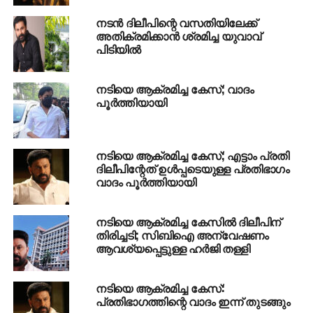
സംസ്ഥാനങ്ങളില്‍ ഏജന്‍സികളുണ്ട്. കേരളത്തില്‍
നടന്‍ ദിലീപിന്റെ വസതിയിലേക്ക്
തൃശൂര്‍, പാലക്കാട്. കോഴിക്കോട് എന്നിവിടങ്ങളിലാണ്
അതിക്രമിക്കാന്‍ ശ്രമിച്ച യുവാവ്
പിടിയില്‍
ഓഫീസുകളുളളത്.
RELATED TOPICS:
നടിയെ ആക്രമിച്ച കേസ്; വാദം
ACTOR DILEEP
DILEEP
പൂര്‍ത്തിയായി
UP NEXT
ജനജാഗ്രതാ യാത്രയിലും സീറ്റില്ല,
കറിവേപ്പിലയായി ഐ.എന്‍.എല്‍
നടിയെ ആക്രമിച്ച കേസ്; എട്ടാം പ്രതി
DON'T MISS
ദിലീപിന്റേത് ഉള്‍പ്പടെയുള്ള പ്രതിഭാഗം
ഒറ്റപ്പെട്ട് ബിജെപി; വിജയിയുടെ മെര്‍സലിന്
വാദം പൂര്‍ത്തിയായി
പിന്തുണ കൂടുന്നു
നടിയെ ആക്രമിച്ച കേസിൽ ദിലീപിന്
തിരിച്ചടി; സിബിഐ അന്വേഷണം
ആവശ്യപ്പെട്ടുള്ള ഹർജി തള്ളി
നടിയെ ആക്രമിച്ച കേസ്:
പ്രതിഭാഗത്തിന്റെ വാദം ഇന്ന് തുടങ്ങും