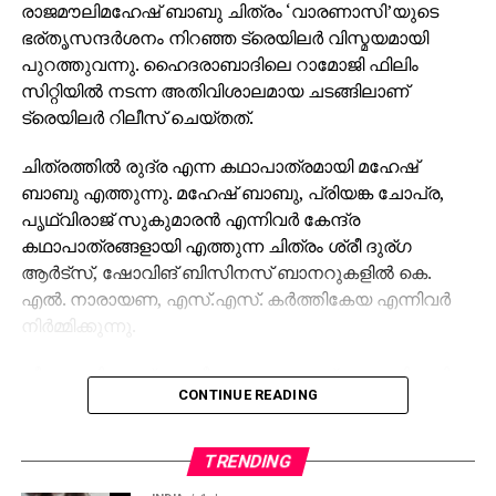
രാജമൗലിമഹേഷ് ബാബു ചിത്രം ‘വാരണാസി’യുടെ
ഭര്തൃസന്ദര്‍ശനം നിറഞ്ഞ ട്രെയിലര്‍ വിസ്മയമായി
പുറത്തുവന്നു. ഹൈദരാബാദിലെ റാമോജി ഫിലിം
സിറ്റിയില്‍ നടന്ന അതിവിശാലമായ ചടങ്ങിലാണ്
ട്രെയിലര്‍ റിലീസ് ചെയ്തത്.
ചിത്രത്തില്‍ രുദ്ര എന്ന കഥാപാത്രമായി മഹേഷ്
ബാബു എത്തുന്നു. മഹേഷ് ബാബു, പ്രിയങ്ക ചോപ്ര,
പൃഥ്വിരാജ് സുകുമാരന്‍ എന്നിവര്‍ കേന്ദ്ര
കഥാപാത്രങ്ങളായി എത്തുന്ന ചിത്രം ശ്രീ ദുര്ഗ
ആര്‍ട്‌സ്, ഷോവിങ് ബിസിനസ് ബാനറുകളില്‍ കെ.
എല്‍. നാരായണ, എസ്.എസ്. കര്‍ത്തികേയ എന്നിവര്‍
നിര്‍മ്മിക്കുന്നു.
കീരവാണിയാണ് സംഗീതം ഒരുക്കുന്നത്. പുറത്തിറങ്ങിയ
CONTINUE READING
മണിക്കൂറുകള്‍ക്കുള്ളില്‍ തന്നെ 5 മില്യണിലധികം
കാഴ്ചകളുമായി ട്രെയിലര്‍ ലോകവ്യാപകമായി
ട്രെന്‍ഡിങ് പട്ടികയില്‍ മുന്നിലാണ്. 130ണ്മ100 അടി
TRENDING
വലുപ്പത്തിലുള്ള പ്രത്യേക സ്‌ക്രീനില്‍ പ്രേക്ഷകര്‍ക്ക്