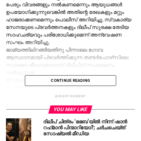
പേരും വിവരങ്ങളും നല്‍കണമെന്നും ആയുധങ്ങള്‍
ഉപയോഗിക്കുന്നുവെങ്കില്‍ അതിന്റെ രേഖകളും മറ്റും
ഹാജരാക്കണമെന്നും പൊലീസ് അറിയിച്ചു. സ്വകാര്യ
സേനയുടെ പ്രവര്‍ത്തനകളും ദിലീപ് സുരക്ഷ തേടിയ
സാഹചര്യവും പരിശോധിക്കുമെന്ന് അന്വേഷണ
സംഘം അറിയിച്ചു.
ജാമ്യത്തിലിറങ്ങിയതിനു പിന്നാലെ ഗോവ
ആസ്ഥാനമായി പ്രവര്‍ത്തിക്കുന്ന തണ്ടര്‍ഫോഴ്‌സിലെ
സുരക്ഷാ ജീവനക്കാരാണ് ദിലീപിന് സംരക്ഷണം
നല്‍കുന്നത്.
ജനമധ്യത്തില്‍ ആക്രമിക്കപ്പെടാന്‍
CONTINUE READING
സാധ്യതയുണ്ടെന്ന സൂചനയെ തുടര്‍ന്നാണ്
സ്വകാര്യ ഏജന്‍സിയുടെ സഹായം തേടിയതെന്നാണ്
ADVERTISEMENT
ദിലീപിനോട് അടുത്ത വൃത്തങ്ങള്‍ പറയുന്നത്.
YOU MAY LIKE
ബോളിവുഡ് നടീനടന്മാര്‍ ഇത്തരത്തില്‍
സംരക്ഷണത്തിനായി സ്വകാര്യ ഏജന്‍സികളെ
ദിലീപ് ചിത്രം ‘ഭഭബ’യില്‍ നിന്ന് ഷാന്‍
സുരക്ഷ ഒരുക്കാന്‍ സമീപിക്കാറുണ്ടെങ്കിലും മലയാള
റഹ്‌മാന്‍ പിന്മാറിയോ?; ചര്‍ചചെയ്ത്
നടന്‍ സുരക്ഷക്കായി സ്വകാര്യ ആശ്രയിക്കുന്നത്
സോഷ്യല്‍ മീഡിയ
ഇതാദ്യമാണ്. തണ്ടര്‍ഫോഴ്‌സിന് രാജ്യത്ത് 11