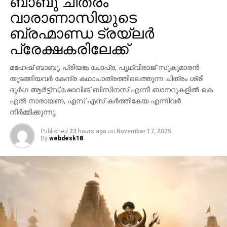
ബാബു ചിത്രം
വാരാണാസിയുടെ
ബ്രഹ്മാണ്ഡ ട്രയ്ലർ
പ്രേക്ഷകരിലേക്ക്
മഹേഷ് ബാബു, പ്രിയങ്ക ചോപ്ര, പൃഥ്വിരാജ് സുകുമാരൻ
തുടങ്ങിയവർ കേന്ദ്ര കഥാപാത്രത്തിലെത്തുന്ന ചിത്രം ശ്രീ
ദുർഗ ആർട്ട്സ്,ഷോവിങ് ബിസിനസ് എന്നീ ബാനറുകളിൽ കെ
എൽ നാരായണ, എസ് എസ് കർത്തികേയ എന്നിവർ
നിർമ്മിക്കുന്നു.
Published
23 hours ago
on
November 17, 2025
By
webdesk18