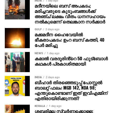
INDIA
1 day ago
മുന്നില്‍ ട്രെയിലര്‍ പ്രദര്‍ശിപ്പിച്ചു.
മദീനയിലെ ബസ് അപകടം;
മരിച്ചവരുടെ കുടുംബങ്ങള്‍ക്ക്
ട്രെയിലര്‍ സി.ഇ. 512-ലെ വാരണാസിയുടെ
അഞ്ച് ലക്ഷം വീതം ധനസഹായം
ദൃശ്യങ്ങളോടെ തുടങ്ങുന്നു. തുടര്‍ന്ന് 2027ല്‍
നല്‍കുമെന്ന് തെലങ്കാന സര്‍ക്കാര്‍
ഭൂമിയിലേക്ക് വരുന്നു എന്നു കാണിക്കുന്ന ‘ശാംഭവി’ എന്ന
GULF
2 days ago
ഛിന്നഗ്രഹം, അന്റാര്‍ട്ടിക്കയിലെ റോസ് ഐസ്
മക്കമദീന ഹൈവേയില്‍
ഷെല്‍ഫ്, ആഫ്രിക്കയിലെ അംബോസെലി വനം,
ഭീകരാപകടം: ഉംറ ബസ് കത്തി, 40
ബി.സി.ഇ 7200-ലെ ലങ്കാനഗരം, വാരണാസിയിലെ
പേര്‍ മരിച്ചു
മണികര്‍ണികാ ഘട്ട് തുടങ്ങിയ ഭീമാകാര
NEWS
1 day ago
ദൃശ്യവിശേഷങ്ങള്‍ അതിശയത്തോടെ
കമാൽ വരദൂരിൻ്റെ 50 ഫുട്ബോൾ
അവതരിപ്പിക്കുന്നു.
കഥകൾ പ്രകാശിതമായി
കയ്യില്‍ ത്രിശൂലം പിടിച്ച് കാളയുടെ പുറത്ത്
INDIA
2 days ago
സവാരിയുമായി എത്തുന്ന രുദ്രയായി മഹേഷ്
ബീഹാർ തിരഞ്ഞെടുപ്പ് പോസ്റ്റൽ
ബാബുവിന്റെ എന്‍ട്രിയാണ് ട്രെയിലറിന്റെ ഹൈലൈറ്റ്.
ബാലറ്റ് ഫലം: MGB 142, NDA 98;
അതേപോലെ, വേദിയിലേക്കും മഹേഷ് ബാബു
എന്തുകൊണ്ടാണ് ഇത് ഇവിഎമ്മിന്
കാളപ്പുറത്ത് സവാരിയായി എത്തിയപ്പോള്‍ 60,000-
എതിരായിരിക്കുന്നത്?
ത്തിലധികം പ്രേക്ഷകര്‍ കൈയ്യടി മുഴക്കി വരവേറ്റു.
KERALA
1 day ago
ശബരിമല സ്വര്‍ണ്ണക്കൊള്ള;