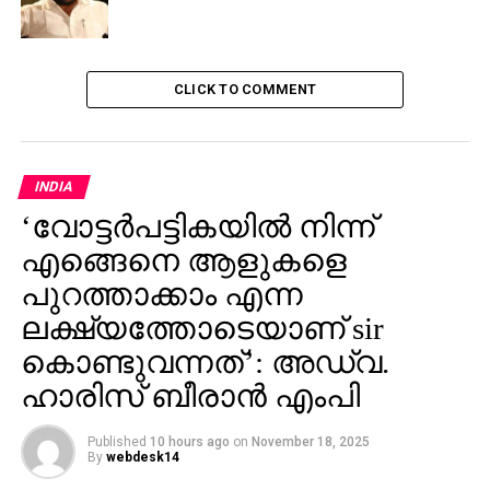
CLICK TO COMMENT
INDIA
‘വോട്ടര്‍പട്ടികയില്‍ നിന്ന്
എങ്ങെനെ ആളുകളെ
പുറത്താക്കാം എന്ന
ലക്ഷ്യത്തോടെയാണ് sir
കൊണ്ടുവന്നത്’: അഡ്വ.
ഹാരിസ് ബീരാൻ എംപി
Published
10 hours ago
on
November 18, 2025
By
webdesk14