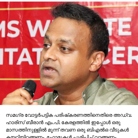
സമഗ്ര വോട്ടര്‍പട്ടിക പരിഷ്‌കരണത്തിനെതിരെ അഡ്വ.
ഹാരിസ് ബീരാന്‍ എം.പി. കേരളത്തില്‍ ഇപ്പോള്‍ ഒരു
മാസത്തിനുള്ളില്‍ മൂന്ന് തവണ ഒരു ബിഎല്‍ഒ വീടുകള്‍
കയറിയിറങ്ങണം. ഫോമുകള്‍ പൂരിപ്പിച്ച് വാങ്ങണം.