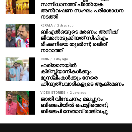
ഐമാക്‌സ് ഫോര്‍മാറ്റിലാണ് ഈ ചിത്രം ഒരുക്കുന്നത്.
സന്നിധാനത്ത് പ്രത്യേക
അതിനാല്‍ തന്നെ തിയേറ്ററുകളില്‍ അത്ഭുതകരമായ
അന്വേഷണ സംഘം പരിശോധന
നടത്തി
കാഴ്ചാനുഭവം സമ്മാനിക്കുമെന്നുറപ്പ്. ബാഹുബലി,
ഞഞഞ എന്നിവയുടെ സംവിധായകന്‍ രാജമൗലിയുടെ
KERALA
2 days ago
ഈ ബ്രഹ്‌മാണ്ഡ പ്രോജക്റ്റ് 2027-ല്‍
ബിഎല്‍ഒയുടെ മരണം; അനീഷ്
ജീവനൊടുക്കിയത് സിപിഎം
തിയേറ്ററുകളിലേക്ക് എത്തും.
ഭീഷണിയെ തുടര്‍ന്ന്; രജിത്
നാറാത്ത്
INDIA
1 day ago
ഹരിയാനയില്‍
ക്രിസ്ത്യാനികള്‍ക്കും
മുസ്‌ലിംകള്‍ക്കും നേരെ
ഹിന്ദുത്വവാദികളുടെ ആക്രമണം
VIDEO STORIES
2 days ago
ജാതി വിവേചനം; മലപ്പുറം
ബിജെപിയില്‍ പൊട്ടിത്തെറി,
ബിജെപി നേതാവ് രാജിവച്ചു