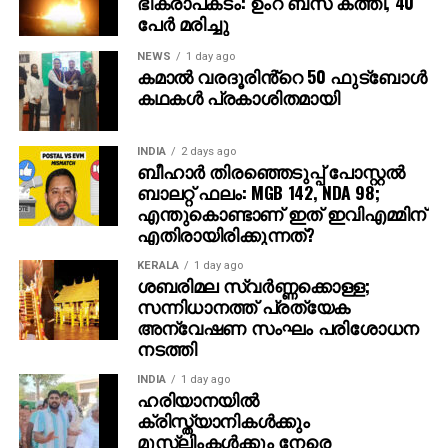
ഭീകരാപകടം: ഉംറ ബസ് കത്തി, 40
വിവരങ്ങളോ പേയ്‌മെന്റെ് ആവശ്യങ്ങളോ
പേര്‍ മരിച്ചു
ഉന്നയിക്കില്ലെന്നും ഉപയോക്താക്കള്‍ ഓണ്‍ലൈനില്‍
കൂടുതല്‍ ജാഗ്രത പാലിക്കണമെന്നും ഗൂഗിള്‍
NEWS
1 day ago
കമാൽ വരദൂരിൻ്റെ 50 ഫുട്ബോൾ
വ്യക്തമാക്കി.
കഥകൾ പ്രകാശിതമായി
INDIA
2 days ago
ബീഹാർ തിരഞ്ഞെടുപ്പ് പോസ്റ്റൽ
ബാലറ്റ് ഫലം: MGB 142, NDA 98;
എന്തുകൊണ്ടാണ് ഇത് ഇവിഎമ്മിന്
എതിരായിരിക്കുന്നത്?
KERALA
1 day ago
ശബരിമല സ്വര്‍ണ്ണക്കൊള്ള;
സന്നിധാനത്ത് പ്രത്യേക
അന്വേഷണ സംഘം പരിശോധന
നടത്തി
INDIA
1 day ago
ഹരിയാനയില്‍
ക്രിസ്ത്യാനികള്‍ക്കും
മുസ്‌ലിംകള്‍ക്കും നേരെ