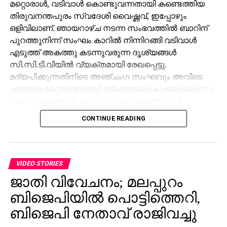
മറ്റൊരാള്‍, വടിവാള്‍ കൊണ്ടുവന്നതായി കണ്ടെത്തിയ
തിരുവനന്തപുരം സ്വദേശി വൈഷ്ണവ്, ഇപ്പോഴും
ഒളിവിലാണ്. ഞായറാഴ്ച നടന്ന സംഭവത്തില്‍ ബാറിന്
പുറത്തുനിന്ന് സംഘം കാറില്‍ നിന്നിറങ്ങി വടിവാള്‍
എടുത്ത് അകത്തു കടന്നുവരുന്ന ദൃശ്യങ്ങള്‍
സി.സി.ടി.വിയില്‍ വ്യക്തമായി രേഖപ്പെട്ടു.
മദ്യപിക്കുന്നതിനിടെ അഞ്ചംഗ സംഘവും അവിടെ
എത്തിയ മറ്റൊരാളുമായി തര്‍ക്കത്തിലാകുകയായിരുന്നു
ആദ്യ ഘട്ടത്തില്‍. ഇത് ചോദ്യം ചെയ്ത ബാര്‍
ജീവനക്കാരുമായി സംഘര്‍ഷം ശക്തമായി. പ്രതികളുടെ
CONTINUE READING
സംഘം ആദ്യം ബാറില്‍ നിന്ന് പുറത്തുപോയെങ്കിലും,
അലീനയും കൂട്ടരും കുറച്ച് സമയത്തിനുശേഷം
വടിവാളുമായി തിരികെ എത്തി. തുടര്‍ന്ന് ബാര്‍
ജീവനക്കാര്‍ക്ക് മര്‍ദനമേല്‍ക്കുകയും അക്രമം
VIDEO STORIES
ആവര്‍ത്തിച്ച് അഞ്ചുതവണ വരെ തിരിച്ചെത്തി
ജാതി വിവേചനം; മലപ്പുറം
ആക്രമണം നടത്തിയതായും ബാര്‍ ഉടമ നല്‍കിയ
ബിജെപിയില്‍ പൊട്ടിത്തെറി,
പരാതിയില്‍ പറയുന്നു. വിദ്യാഭ്യാസ
ആവശ്യങ്ങള്‍ക്കായി എറണാകുളത്ത് എത്തിയവരാണ്
ബിജെപി നേതാവ് രാജിവച്ചു
പ്രതികളെന്ന് പൊലീസ് കണ്ടെത്തിയിട്ടുണ്ട്.