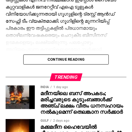
കുറ്റവാളികള്‍ ജനറേറ്റീവ് എഐ ടൂളുകള്‍
വിനിയോഗിക്കുന്നതായി ഗൂഗുളിന്റെ ട്രസ്റ്റ് ആന്‍ഡ്
സേഫ്റ്റി ടീം വ്യക്തമാക്കി. ഗൂഗിളിന്റെ മുന്നറിയിപ്പ്
പ്രകാരം ഈ തട്ടിപ്പുകളില്‍ പ്രധാനമായും
തൊഴിലന്വേഷകരെയും ചെറുകിട ബിസിനസ്
ഉടമകളെയും ലക്ഷ്യമിടുന്നു. പലപ്പോഴും
അറിയപ്പെടുന്ന കമ്പനികളുടെയോ സര്‍ക്കാര്‍
ഏജന്‍സികളുടെയോ പേരില്‍ വ്യാജ ജോലി
CONTINUE READING
ലിസ്റ്റിംഗുകള്‍ സൃഷ്ടിക്കപ്പെടുന്നു. ഇരകളോട്
വ്യക്തിഗത വിവരങ്ങള്‍ പങ്കിടാനും, ജോലി
പ്രോസസ്സിംഗ് ഫീസ് എന്ന പേരില്‍ പണം അടയ്ക്കാനും
TRENDING
ആവശ്യപ്പെടുന്നതാണ് സാധാരണ രീതി. ചിലര്‍
INDIA
1 day ago
മാല്‍വെയര്‍ ഇന്‍സ്റ്റാള്‍ ചെയ്യാനോ ഡാറ്റ
മദീനയിലെ ബസ് അപകടം;
മരിച്ചവരുടെ കുടുംബങ്ങള്‍ക്ക്
മോഷ്ടിക്കാനോ ലക്ഷ്യമിട്ടുള്ള വ്യാജ അഭിമുഖ
അഞ്ച് ലക്ഷം വീതം ധനസഹായം
സോഫ്റ്റ്‌വെയറുകളും അയക്കുന്നു. ഇത്തരം തട്ടിപ്പുകള്‍
നല്‍കുമെന്ന് തെലങ്കാന സര്‍ക്കാര്‍
വ്യക്തികള്‍ക്കും സ്ഥാപനങ്ങള്‍ക്കും ഗുരുതരമായ
ഭീഷണിയാണെന്ന് ഗൂഗിള്‍ മുന്നറിയിപ്പ് നല്‍കി.
GULF
2 days ago
മക്കമദീന ഹൈവേയില്‍
നിയമാനുസൃത തൊഴിലുടമകള്‍ ഒരിക്കലും സാമ്പത്തിക