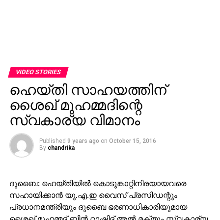
VIDEO STORIES
ഹെയ്തി സാഹയത്തിന്
ശൈഖ് മുഹമ്മദിന്റെ
സ്വകാര്യ വിമാനം
Published
9 years ago
on
October 15, 2016
By
chandrika
ദുബൈ: ഹെയ്തിയില്‍ കൊടുങ്കാറ്റിനിരയായവരെ
സഹായിക്കാന്‍ യു.എ.ഇ വൈസ് പ്രസിഡന്റും
പ്രധാനമന്ത്രിയും ദുബൈ ഭരണാധികാരിയുമായ
ശൈഖ് മുഹമ്മദ് ബിന്‍ റാഷിദ് അല്‍ മക്തൂം സ്വകാര്യ