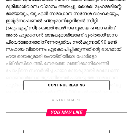
ദുരിതാശ്വാസ വിമാനം അയച്ചു. ശൈഖ് മുഹമ്മദിന്റെ
ഭാര്യയും, യു.എന്‍ സമാധാന സന്ദേശ വാഹകയും,
ഇന്റര്‍നാഷണല്‍ ഹ്യൂമാനിറ്റേറിയന്‍ സിറ്റി
(ഐ.എച്ച്.സി) ചെയര്‍ പേഴ്‌സണുമായ ഹയാ ബിന്ദ്
അല്‍ ഹുസൈന്‍ രാജകുമാരിയാണ് ദുരിതാശ്വാസ
പ്രവര്‍ത്തനത്തിന് നേതൃത്വം നല്‍കുന്നത്. 90 ടണ്‍
സഹായ വിതരണം ഏകോപിപ്പിക്കുന്നതിന്റെ ഭാഗമായി
ഹയ രാജകുമാരി ഹെയ്തിയിലെ പോര്‍ട്ടോ
പ്രിന്‍സിലെത്തി. നേരത്തെ വത്തിക്കാനിലെത്തി
പോപ്പിനെ സന്ദര്‍ശിച്ച ഹയാ രാജകുമായി മറഡോണ,
റൊണാള്‍ഡോ തുടങ്ങിയവര്‍ പങ്കെടുത്ത സമാധാന
ഫുട്‌ബോള്‍ മത്സരം വീക്ഷിക്കുകയും ചെയ്തു. മാത്യൂ
CONTINUE READING
കൊടുങ്കാറ്റിനെ തുടര്‍ന്ന് 300,000 പേര്‍ താല്‍ക്കാലിക
താമസ സൗകര്യങ്ങളില്‍ കഴിയുന്നുണ്ടെന്നാണ്
ADVERTISEMENT
കണക്ക്.
YOU MAY LIKE
RELATED TOPICS:
UP NEXT