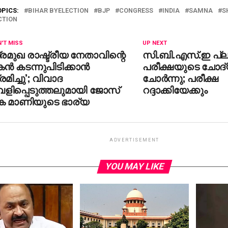
OPICS:
BIHAR BYELECTION
BJP
CONGRESS
INDIA
SAMNA
S
CTION
'T MISS
UP NEXT
്രമുഖ രാഷ്ട്രീയ നേതാവിന്റെ
സി.ബി.എസ്.ഇ പ്ല
ന്‍ കടന്നുപിടിക്കാന്‍
പരീക്ഷയുടെ ചോദ്യപ
രമിച്ചു’; വിവാദ
ചോര്‍ന്നു; പരീക്ഷ
െളിപ്പെടുത്തലുമായി ജോസ്
റദ്ദാക്കിയേക്കും
െ മാണിയുടെ ഭാര്യ
ADVERTISEMENT
YOU MAY LIKE