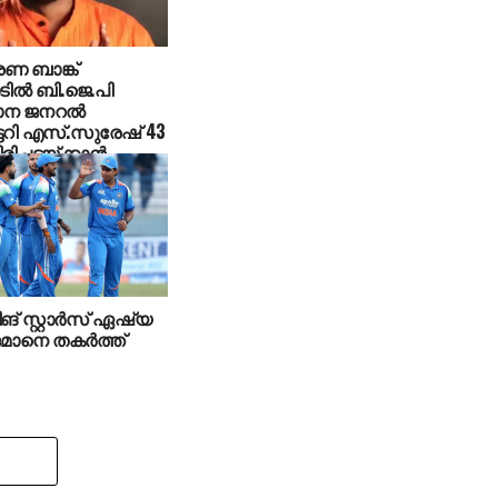
 ബാങ്ക്
ടില്‍ ബി.ജെ.പി
ന ജനറല്‍
ടറി എസ്.സുരേഷ് 43
ിച്ചടയ്ക്കാന്‍
ങ് സ്റ്റാര്‍സ് ഏഷ്യ
 ഒമാനെ തകര്‍ത്ത്