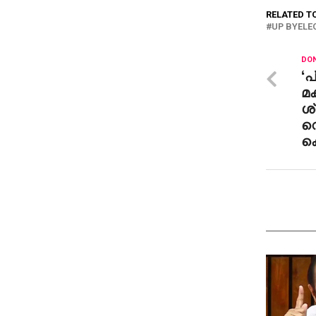
RELATED T
UP BYELE
DON
‘പ
മക
ശ്
വ
ക