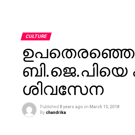
CULTURE
ഉപതെരഞ്ഞെടു
ബി.ജെ.പിയെ ക
ശിവസേന
Published
8 years ago
on
March 15, 2018
By
chandrika