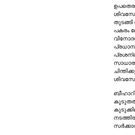
ഉപതെരഞ്
ശിവസേന
തുടങ്ങി
പകരം ല
വിനോദസ
പ്രധാനമ
പ്രശന്ങ
സാധാരണ
ചിന്തിക
ശിവസേന
ബീഹാറില
കൂടുതല്‍
കുടുക്ക
നടത്തിയ
സര്‍ക്ക