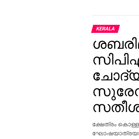
KERALA
ശബരിമ
സിപിഎ
ചോദ്യ
സുരേന്
സതീശന
ക്ഷേത്രം കൊള്ള
ഘോഷയാത്രയാണ്