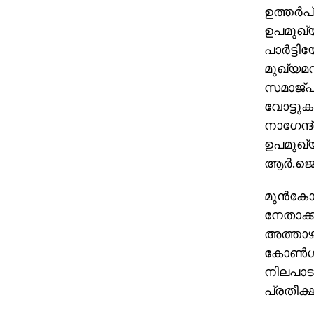
ഉത്തര്‍
ഉപമുഖ്യ
പാര്‍ട്
മുഖ്യമന
സമാജ്പാ
വോട്ടുകള
നാഗേന്ദ
ഉപമുഖ്യ
ആര്‍.ജ
മുന്‍കോ
നേതാക്ക
അത്താഴവ
കോണ്‍ഗ
നിലപാടു
പ്രതീക്