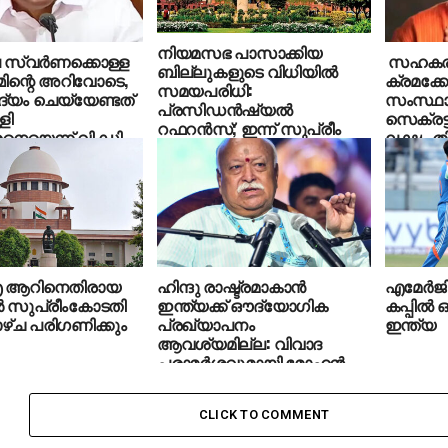
നിയമസഭ പാസാക്കിയ
സ്വര്‍ണക്കൊള്ള
സഹകരണ
ബില്ലുകളുടെ വിധിയില്‍
മിന്റെ അറിവോടെ,
ക്രമക്കേ
സമയപരിധി:
്യം ചെയ്യേണ്ടത്
സംസ്ഥാ
പ്രസിഡന്‍ഷ്യല്‍
ളി
സെക്രട്
റഫറന്‍സ്; ഇന്ന് സുപ്രീം
രനെയെന്ന് വി.ഡി
ലക്ഷം തിര
കോടതിയുടെ മറുപടി
ഉത്തരവ്
 ആറിനെതിരായ
ഹിന്ദു രാഷ്ട്രമാകാന്‍
എമേര്‍ജി
 സുപ്രീംകോടതി
ഇന്ത്യക്ക് ഔദ്യോഗിക
കപ്പില്‍
ഴ്ച പരിഗണിക്കും
പ്രഖ്യാപനം
ഇന്ത്യ
ആവശ്യമില്ല: വിവാദ
പരാമര്‍ശവുമായി മോഹന്‍
ഭാഗവത്
CLICK TO COMMENT