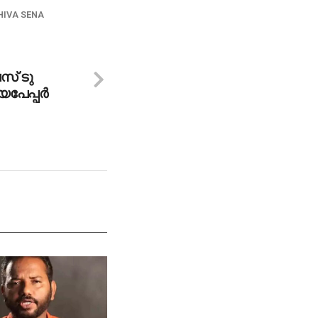
HIVA SENA
സ് ടു
േപ്പര്‍