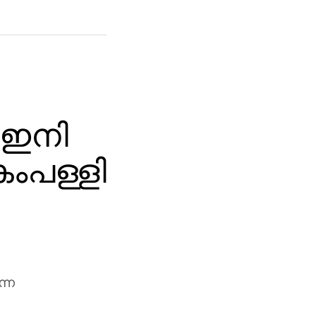
 ഇനി
ംപള്ളി
ന്ന