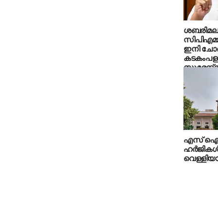
ശബരിമല 
സിപിഎമ്
ഇനി ചോദ
കടകംപള്
സുരേന്ദ്
സതീശന്‍
എസ് ഐ
ഹർജികൾ
വെള്ളിയാ