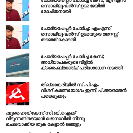
ചങ്ങനാശ്ശേരി എന്നിവര്‍ സംസാരിച്ചു.
സൊല്യൂഷന്‍സ് ഉടമ ജയില്‍
മോചിതനായി
ചോദ്യപേപ്പര്‍ ചോര്‍ച്ച: എംഎസ്
സൊല്യൂഷന്‍സ് ഉടമയുടെ അറസ്റ്റ്
തടഞ്ഞ് കോടതി
ചോദ്യപേപ്പര്‍ ചോര്‍ച്ച കേസ്;
അധ്യാപകരുടെ വീട്ടില്‍
ക്രൈംബ്രാഞ്ച് പരിശോധന നടത്തി
തില്ലങ്കേരിയില്‍ സി.പി.എം
RELATED TOPICS:
SHUHAIB
SHUHAIB MURDER
വിശദീകരണയോഗം ഇന്ന്; പി.ജയരാജന്‍
പങ്കെടുക്കും
UP NEXT
സഊദിയില്‍ സൈന്യത്തെ വിന്യസിക്കാന്‍
പാക് തീരുമാനം
ഷുഹൈബ് കേസ് സി.ബി.ഐക്ക്
വിടുന്നത് തടയാന്‍ ഖജനാവില്‍ നിന്നു
DON'T MISS
ചെലവാക്കിയ തുക കേട്ടാല്‍ ഞെട്ടും
നീരവ് മോദിയുമായി ഇടപാടുകളില്ലെന്ന്
എസ്ബിഐ