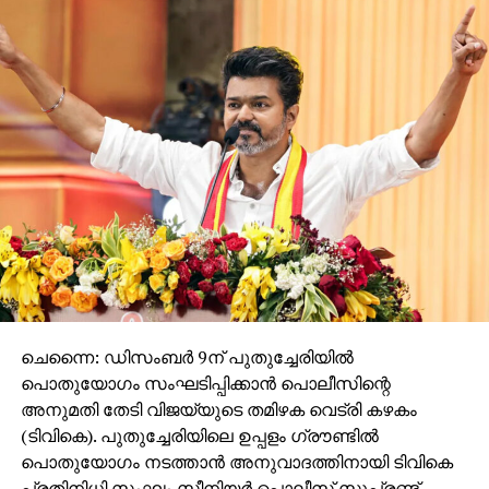
ചെന്നൈ: ഡിസംബർ 9ന് പുതുച്ചേരിയിൽ
പൊതുയോഗം സംഘടിപ്പിക്കാൻ പൊലീസിന്റെ
അനുമതി തേടി വിജയ്​യുടെ തമിഴക വെട്രി കഴകം
(ടിവികെ). പുതുച്ചേരിയിലെ ഉപ്പളം ഗ്രൗണ്ടിൽ
പൊതുയോഗം നടത്താൻ അനുവാദത്തിനായി ടിവികെ
പ്രതിനിധി സംഘം സീനിയർ പൊലീസ് സൂപ്രണ്ട്