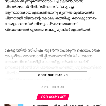
സംരക്ഷിക്കുന്നുവെന്നാരോപിച്ച് കോണ്‍ഗ്രസ്
പ്രവര്‍ത്തകര്‍ ദില്ലിയിലെ സിപിഐ എം
ആസ്ഥാനമായ എകെജി ഭവനു മുന്നില്‍ മുഖ്യമന്ത്രി
പിണറായി വിജയന്റെ കോലം കത്തിച്ചു. വൈകുന്നേരം
കേരള ഹൗസില്‍ നിന്നും പ്രകടനമായാണ്
പ്രവര്‍ത്തകര്‍ എകെജി ഭവനു മുന്നില്‍ എത്തിയത്.
കേരളത്തില്‍ സിപിഎം തുടര്‍ന്ന് പോരുന്ന കൊലപാതക
രാഷ്ട്രീയം അവസാനിപ്പിക്കണമെന്ന് ദില്ലി പ്രദേശ്
കോണ്‍ഗ്രസ് കമ്മിറ്റി സൗത്ത് ഇന്ത്യന്‍ സെല്ല്
സെക്രട്ടറി ശ്രീ സി പ്രതാപന്‍ പറഞ്ഞു. ശുഹൈബിന്റെ
പ്രതികളെ നിയമത്തിനു മുന്നില്‍ കൊണ്ടുവന്ന്
CONTINUE READING
തക്കതായ ശിക്ഷ വാങ്ങിച്ചു കൊടുക്കാന്‍ പൊലീസ്
തയ്യാറാകുന്നില്ലെങ്കില്‍ രാജ്യവ്യാപകമായി
ADVERTISEMENT
കോണ്‍ഗ്രസ് പ്രവര്‍ത്തകര്‍ തെരുവിലിറങ്ങുമെന്ന്
അദ്ദേഹം കൂട്ടിച്ചേര്‍ത്തു. കോണ്‍ഗ്രസ് നേതാക്കളായ
YOU MAY LIKE
കെ.എന്‍ ജയരാജ്, ഡോ സിമ്മി ജോസഫ്, അരുണ്‍
ചോദ്യപേപ്പര്‍ ചോര്‍ച്ച കേസ്; എം എസ്