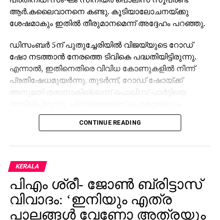
ആർ.കലൈവാനനെ കണ്ടു. കൂടിയാലോചനയ്ക്കു
ശേഷമാകും ഇതിൽ തീരുമാനമെന്ന് അദ്ദേഹം പറഞ്ഞു.
ഡിസംബർ 5ന് പുതുച്ചേരിയിൽ വിജയ്​യുടെ റോഡ്
ഷോ നടത്താൻ നേരത്തെ ടിവികെ പദ്ധതിയിട്ടിരുന്നു.
എന്നാൽ, ഇതിനെതിരെ വിവിധ കോണുകളിൽ നിന്ന്
പ്രതിഷേധമുയർന്നു. തുടർന്ന്, റോഡ് ഷോയ്ക്ക്
അനുമതി തരാനാകില്ലെന്ന് പൊലീസ് പാർട്ടിയെ
അറിയിച്ചിരുന്നു. പിന്നാലെയാണ് പൊതുയോഗം
നടത്താൻ അനുമതി തേടിയിരിക്കുന്നത്.
CONTINUE READING
സെപ്റ്റംബർ 27ന് കരൂരിൽ ടിവികെ സംഘടിപ്പിച്ച
റാലിയിലുണ്ടായ തിക്കിലും തിരക്കിലും നിരവധി പേര്‍
കൊല്ലപ്പെട്ടിരുന്നു. ഇതിനു പിന്നാലെ രണ്ടുമാസത്തെ
KERALA
ഇടവേളയ്ക്കു ശേഷം വിജയ് പൊതുപരിപാടികളിൽ
പിഎം ശ്രീ- ജോണ്‍ ബ്രിട്ടാസ്
സജീവമാകുന്നതിന്റെ ഭാഗമായാണ് പുതുച്ചേരിയിൽ
പൊതുയോഗം നടത്തുന്നത്.
വിവാദം: ‘ഇനിയും എത്ര
പാലങ്ങള്‍ വേണോ അത്രയും