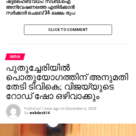
ഷുഹൈബ് വധം: സി.ബി.ഐ
അന്വേഷണത്തെ എതിര്‍ക്കാന്‍
സര്‍ക്കാര്‍ ചെലവ് 34 ലക്ഷം രൂപ
CLICK TO COMMENT
INDIA
പുതുച്ചേരിയിൽ
പൊതുയോഗത്തിന് അനുമതി
തേടി ടിവികെ; വിജയ്​യുടെ
റോഡ് ഷോ ഒഴിവാക്കും
Published
1 hour ago
on
December 4, 2025
By
webdesk14