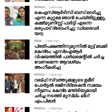
കൈമാറുന്നു.
KERALA
2 days ago
കെഎസ്ആര്‍ടിസി ബസ് ഓടിച്ചു
സോഷ്യല്‍ മീഡിയയില്‍ ഇന്ന് ആദ്യ
എന്ന കുറ്റമേ ഞാന്‍ ചെയ്തിട്ടുള്ളൂ,
എസ്എംഎസിനെ കുറിച്ച് രസകരമായ
കമ്മ്യൂണിസ്റ്റ് പാര്‍ട്ടി എന്നെ
പ്രതികരണങ്ങളും ഉയരുന്നുണ്ട്. ‘ക്രിസ്മസിന് മുന്‍പേ
ഒരുപാട് ദ്രോഹിച്ചു; ഡ്രൈവര്‍
യദു
‘മെറി ക്രിസ്മസ്’ അയച്ചത് എന്തിനു?’ എന്ന
പരിഹാസത്തിനൊപ്പം, ഒരു ലളിതമായ രണ്ട്
INDIA
2 days ago
വാക്കുകളുടെ സന്ദേശം ലോകത്തെ സാങ്കേതിക
പ്രതിപക്ഷത്തിനുമുന്നില്‍ മുട്ട് മടക്കി
കേന്ദ്രം; എസ്ഐആർ
പുരോഗതിയുടെ വഴി തുറന്ന മഹത്തായ
വിഷയത്തിൽ പാർലമെന്റിൽ ചർച്ച
നിമിഷമാണെന്ന് പലരും ഓര്‍മ്മിപ്പിക്കുന്നു. 33 വര്‍ഷം
വേണമെന്ന ആവശ്യം
മുമ്പ് ആരംഭിച്ച ഈ ചെറുസന്ദേശത്തിന്റെ യാത്ര ഇന്ന്
അംഗീകരിച്ചു
കോടിക്കണക്കിന് ആശയങ്ങള്‍ കൈമാറ്റം ചെയ്യുന്ന
അതിവേഗ ഡിജിറ്റല്‍ ലോകത്തിന്റെയും അടിസ്ഥാനം
KERALA
2 days ago
വഖ്ഫ് സ്വത്തുക്കളുടെ ഉമീദ്
തന്നെയാണെന്ന് വിദഗ്ധര്‍ ചൂണ്ടിക്കാട്ടുന്നു
പോര്‍ട്ടല്‍ രജിസ്‌ട്രേഷന്‍ സമയം
നീട്ടണം; കേന്ദ്ര മന്ത്രിയുമായി
ചര്‍ച്ച നടത്തി മുസ്‌ലിം ലീഗ്
എം.പിമാര്‍
KERALA
2 days ago