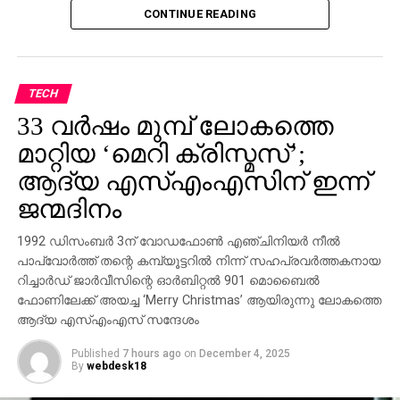
താന്‍ കേന്ദ്രമന്ത്രിയെ കാണാന്‍ പോയിട്ടുണ്ടെന്ന്
CONTINUE READING
ബ്രിട്ടാസ് സമ്മതിക്കുകയും ചെയ്തിരുന്നു. ഇതിന്
പിന്നാലെ സര്‍ക്കാരിനും ബ്രിട്ടാസിനുമെതിരെ കനത്ത
പ്രതിഷേധവുമായി പ്രതിപക്ഷം രംഗത്തെത്തിയിരുന്നു.
TECH
ശബരിമല സ്വര്‍ണക്കൊള്ളയിലെ അന്വേഷണത്തെ
33 വര്‍ഷം മുമ്പ് ലോകത്തെ
കുറിച്ചുള്ള ചോദ്യത്തിന് അന്വേഷണറിപ്പോര്‍ട്ട്
പുറത്തുവന്നാല്‍ തങ്ങള്‍ കടുത്ത നിലപാട്
മാറ്റിയ ‘മെറി ക്രിസ്മസ്’;
എടുക്കുമെന്നായിരുന്നു ഗോവിന്ദന്റെ മറുപടി. ഒ.
ആദ്യ എസ്എംഎസിന് ഇന്ന്
രാജഗോപാലും സുരേഷ്‌ഗോപിയും ജയിച്ചത്
ജന്മദിനം
കോണ്‍ഗ്രസിന്റെ വോട്ട് കിട്ടിയിട്ടാണെന്നും നേമത്ത്
മത്സരിച്ചാല്‍ രാജീവ് ചന്ദ്രശേഖര്‍
1992 ഡിസംബര്‍ 3ന് വോഡഫോണ്‍ എഞ്ചിനിയര്‍ നീല്‍
തോറ്റുതുന്നംപാടുമെന്നും എം.വി ഗോവിന്ദന്‍
പാപ്വോര്‍ത്ത് തന്റെ കമ്പ്യൂട്ടറില്‍ നിന്ന് സഹപ്രവര്‍ത്തകനായ
കൂട്ടിച്ചേര്‍ത്തു.
റിച്ചാര്‍ഡ് ജാര്‍വീസിന്റെ ഓര്‍ബിറ്റല്‍ 901 മൊബൈല്‍
ഫോണിലേക്ക് അയച്ച ‘Merry Christmas’ ആയിരുന്നു ലോകത്തെ
ആദ്യ എസ്എംഎസ് സന്ദേശം
Published
7 hours ago
on
December 4, 2025
By
webdesk18