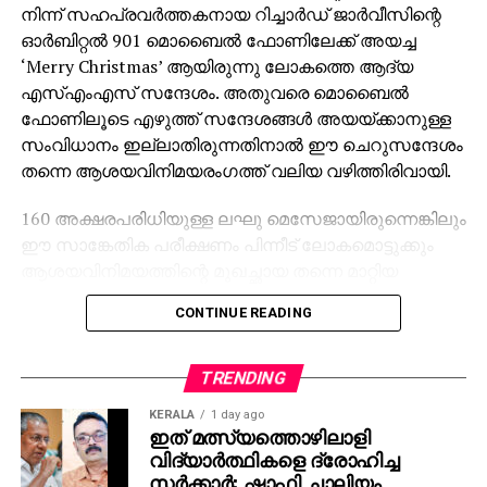
നിന്ന് സഹപ്രവര്‍ത്തകനായ റിച്ചാര്‍ഡ് ജാര്‍വീസിന്റെ
ഓര്‍ബിറ്റല്‍ 901 മൊബൈല്‍ ഫോണിലേക്ക് അയച്ച
‘Merry Christmas’ ആയിരുന്നു ലോകത്തെ ആദ്യ
എസ്എംഎസ് സന്ദേശം. അതുവരെ മൊബൈല്‍
ഫോണിലൂടെ എഴുത്ത് സന്ദേശങ്ങള്‍ അയയ്ക്കാനുള്ള
സംവിധാനം ഇല്ലാതിരുന്നതിനാല്‍ ഈ ചെറുസന്ദേശം
തന്നെ ആശയവിനിമയരംഗത്ത് വലിയ വഴിത്തിരിവായി.
160 അക്ഷരപരിധിയുള്ള ലഘു മെസേജായിരുന്നെങ്കിലും
ഈ സാങ്കേതിക പരീക്ഷണം പിന്നീട് ലോകമൊട്ടുക്കും
ആശയവിനിമയത്തിന്റെ മുഖച്ഛായ തന്നെ മാറ്റിയ
സംഭവമായി. ഈ ആദ്യ സന്ദേശം അയച്ചതോടെ
CONTINUE READING
ആശയവിനിമയ രംഗത്ത് പുതിയ അധ്യായം
തുടങ്ങിയതും തുടര്‍ന്ന് എസ്എംഎസ് ആഗോള
നിലവാരമായി മാറുകയും ചെയ്തു. ഇന്ന് വാട്ട്സ്ആപ്പ്,
TRENDING
ഫേസ്ബുക്ക് മെസഞ്ചര്‍, ഇന്‍സ്റ്റാഗ്രാം ഡി.എം.,
KERALA
1 day ago
ഇമോജികള്‍, ഏകഎകള്‍, ഗ്രൂപ്പ് ചാറ്റുകള്‍ തുടങ്ങി
ഇത് മത്സ്യത്തൊഴിലാളി
അനവധി സംവിധാനങ്ങളിലൂടെ ഓരോ സെക്കന്‍ഡിലും
വിദ്യാര്‍ത്ഥികളെ ദ്രോഹിച്ച
ദശലക്ഷക്കണക്കിന് സന്ദേശങ്ങള്‍ ലോകമെമ്പാടും
സര്‍ക്കാര്‍: ഷാഫി ചാലിയം