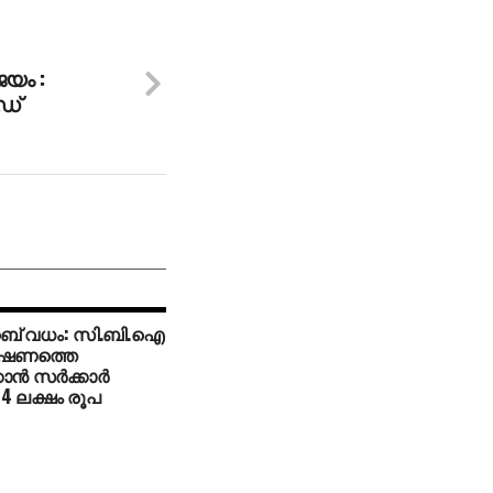
ജയം :
‍ഡ്
് വധം: സി.ബി.ഐ
ഷണത്തെ
ാന്‍ സര്‍ക്കാര്‍
4 ലക്ഷം രൂപ