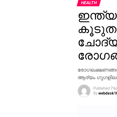
HEALTH
ഇന്ത്യ
കൂടു
ചോദ്യ
രോഗങ്
രോഗലക്ഷണങ്ങൾ 
ആദ്യം ഗൂഗളിലാ
Published
7 h
By
webdesk1