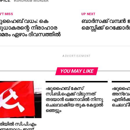
OPICS:
SHUHAIB MURDER
'T MISS
UP NEXT
ുഹൈബ് വധം: കെ
ബാര്‍സക്ക് വമ്പന്‍ 
ുധാകരന്റെ നിരാഹാര
മെസ്സിക്ക് റെക്കോര്
മരം ഏഴാം ദിവസത്തില്‍
ADVERTISEMENT
YOU MAY LIKE
ഷുഹൈബ് കേസ്
ഷുഹൈബ
സി.ബി.ഐക്ക് വിടുന്നത്
അന്വേ
തടയാന്‍ ഖജനാവില്‍ നിന്നു
എതിര്‍ക്ക
ചെലവാക്കിയ തുക കേട്ടാല്‍
ചെലവ് 3
ഞെട്ടും
രിയില്‍ സി.പി.എം
ണയോഗം ഇന്ന്;