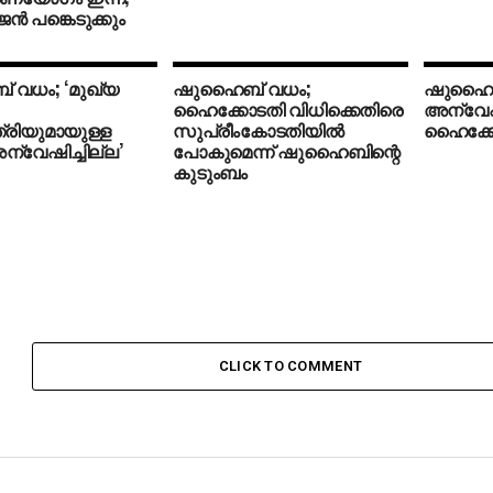
്‍ പങ്കെടുക്കും
വധം; ‘മുഖ്യ
ഷുഹൈബ് വധം;
ഷുഹൈബ
ഹൈക്കോടതി വിധിക്കെതിരെ
അന്വേഷി
ത്രിയുമായുള്ള
സുപ്രീംകോടതിയില്‍
ഹൈക്ക
്വേഷിച്ചില്ല’
പോകുമെന്ന് ഷുഹൈബിന്റെ
കുടുംബം
CLICK TO COMMENT