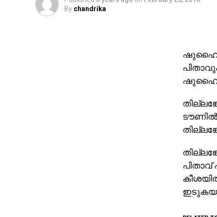
By
chandrika
ഷുഹൈബ്
പിതാവു
ഷുഹൈബ്
തില്ലങ്
ടൗണില്‍
തില്ലങ്
തില്ലങ്
പിതാവ് 
കീശയില്
ഇടുകയാ