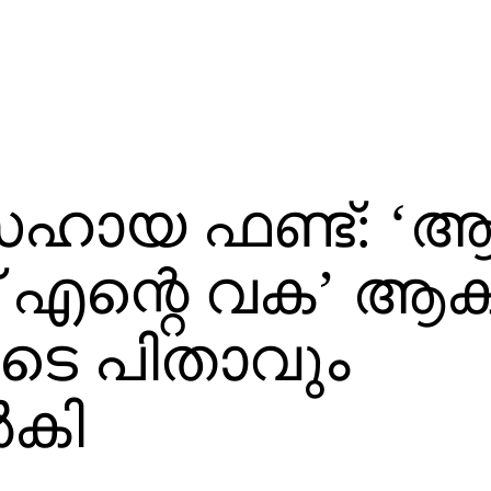
ഹായ ഫണ്ട്: ‘
് എന്റെ വക’ ആക
ുടെ പിതാവും
‍കി