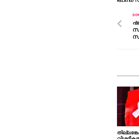
RELATED T
DON
ഷ
സ
സ
തില്ലങ്കേ
വിശദീകര