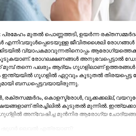
പ്രമേഹം മുതൽ പൊണ്ണത്തടി, ഉയർന്ന രക്തസമ്മർദം
 എന്നിവയുൾപ്പെടെയുള്ള ജീവിതശൈലി രോഗങ്ങൾ
ക്കിടയിൽ വ്യാപകമാവുന്നതിനൊപ്പം ആരോഗ്യത്തെക്കുറ
ൂടുകയാണ്. രോഗലക്ഷണങ്ങൾ അനുഭവപ്പെട്ടാൽ ഡോ
 മുമ്പ് തന്നെ പലരും ആദ്യം ഗൂഗളിലാണ് ഉത്തരങ്ങൾ 
ന്ത്യയിൽ ഗൂഗളിൽ ഏറ്റവും കൂടുതൽ തിരയപ്പെട്ട
യി ബന്ധപ്പെട്ടവയായിരുന്നു.
 രക്തസമ്മർദം, കൊളസ്ട്രോൾ, വൃക്കക്കല്ല്, വയറു
ഷയങ്ങളാണ് തിരച്ചിലിൽ കൂടുതൽ മുന്നിൽ. ഇന്ത്യക്ക
ഗൂഗ്ളിൽ അന്വേഷിച്ച മുൻനിര ആരോഗ്യ ചോദ്യങ്
 ഷുഗർ ലെവൽ എത്രയാണ്?