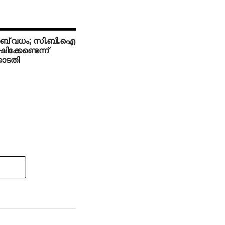
് വധം; സി.ബി.ഐ
ക്കേണ്ടെന്ന്
ോടതി