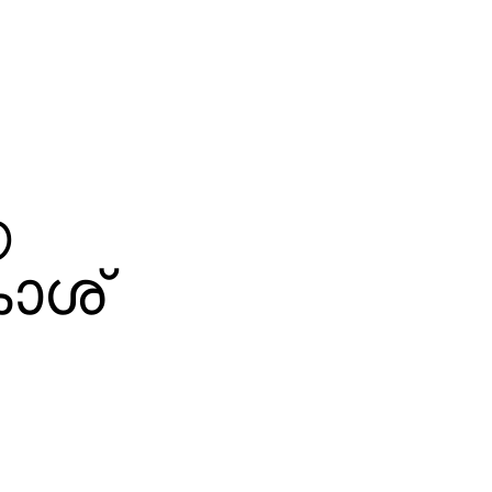
ആ
ാശ്