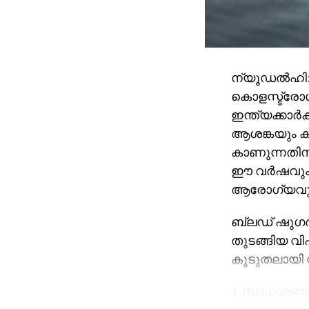
ന്യൂഡൽഹി: 
കൊളസ്ട്രോൾ
ഇന്ത്യക്കാർ
ആശങ്കയും ക
കാണുന്നതിന്
ഈ വർഷവും ഇ
ആരോഗ്യവുമാ
ബ്ലഡ് ഷുഗർ,
തുടങ്ങിയ വി
കൂടുതലായി 
1. സാധാരണ