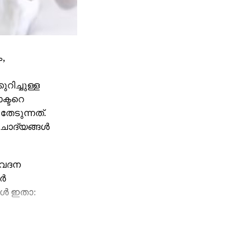
,
ിച്ചുള്ള
ക്ടറെ
തേടുന്നത്.
 ചോദ്യങ്ങൾ
വേദന
ാർ
ങൾ ഇതാ: