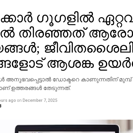
ക്കാർ ഗൂഗളിൽ ഏറ്റവ
തൽ തിരഞ്ഞത് ആരോ
ങ്ങൾ; ജീവിതശൈല
ങളോട് ആശങ്ക ഉയർന
അനുഭവപ്പെട്ടാൽ ഡോക്ടറെ കാണുന്നതിന് മുമ്പ്
ണ് ഉത്തരങ്ങൾ തേടുന്നത്.
ours ago
on
December 7, 2025
8