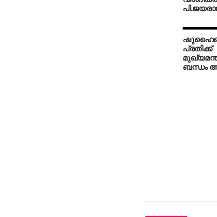
പി.ജയരാജന
ഷുഹൈബ് 
പ്രതിക്ക്
മുഖ്യമന്
ബന്ധം അന