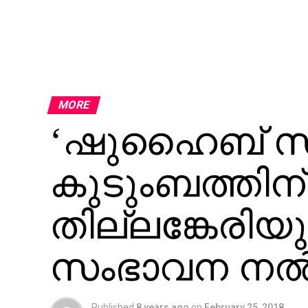
MORE
‘ഷുഹൈബ് സ
കുടുംബത്തിന
തില്ലങ്കേരിയ
സംഭാവന നല്
Published
8 years ago
on
February 25, 2018