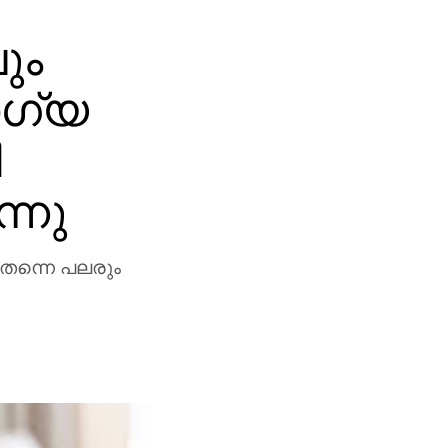
ും
ഗ്യ
ി
്നു
 തന്നെ പലരും