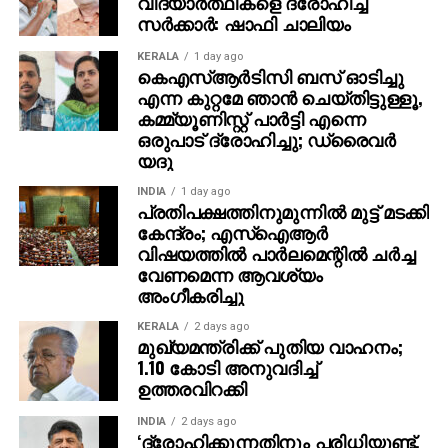
വിദ്യാര്‍ത്ഥികളെ ദ്രോഹിച്ച
മണിയോടെ മരിച്ചു. ഇന്‍ക്വസ്റ്റ് നടപടികള്‍
സര്‍ക്കാര്‍: ഷാഫി ചാലിയം
പൂര്‍ത്തിയാക്കി വരികയാണെന്നും പോസ്റ്റ്‌മോര്‍ട്ടത്തിനു
ശേഷം മൃതദേഹം ഇന്നു തന്നെ നാട്ടിലേക്ക്
KERALA
1 day ago
അയയ്ക്കാനാണ് ശ്രമിക്കുന്നതെന്നും പൊലീസ്
കെഎസ്ആര്‍ടിസി ബസ് ഓടിച്ചു
എന്ന കുറ്റമേ ഞാന്‍ ചെയ്തിട്ടുള്ളൂ,
പറഞ്ഞു. സംഭവത്തില്‍ പൊലീസ് അന്വേഷണവും
കമ്മ്യൂണിസ്റ്റ് പാര്‍ട്ടി എന്നെ
നടത്തുന്നുണ്ട്. ഇളയ രണ്ടു സഹോദരങ്ങളാണ് അന്‍വര്‍
ഒരുപാട് ദ്രോഹിച്ചു; ഡ്രൈവര്‍
സാദത്തിനുള്ളത്.
യദു
INDIA
1 day ago
പ്രതിപക്ഷത്തിനുമുന്നില്‍ മുട്ട് മടക്കി
കേന്ദ്രം; എസ്ഐആർ
വിഷയത്തിൽ പാർലമെന്റിൽ ചർച്ച
വേണമെന്ന ആവശ്യം
അംഗീകരിച്ചു
KERALA
2 days ago
മുഖ്യമന്ത്രിക്ക് പുതിയ വാഹനം;
1.10 കോടി അനുവദിച്ച്
ഉത്തരവിറക്കി
INDIA
2 days ago
‘ദ്രോഹിക്കുന്നതിനും പരിധിയുണ്ട്,