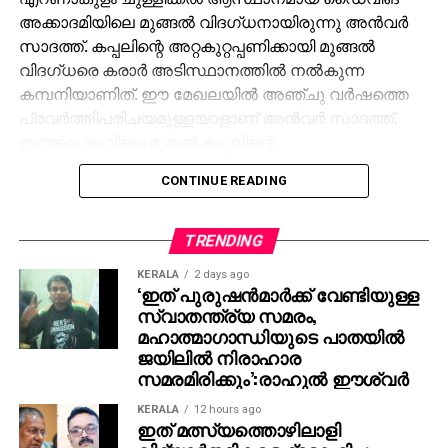
അക്കാദമിയിലെ മുങ്ങല്‍ വിദഗ്ധനായിരുന്നു അന്‍വര്‍
സാദത്ത്. കപ്പലിന്റെ അറ്റകുറ്റപ്പണിക്കായി മുങ്ങല്‍
വിദഗ്ധരെ കരാര്‍ അടിസ്ഥാനത്തില്‍ നല്‍കുന്ന
കമ്പനിയാണിത്. ഈ മേഖലയില്‍ അഞ്ചു വര്‍ഷത്തെ
പ്രവര്‍ത്തിപരിചയമുള്ളയാളാണ് അന്‍വര്‍ സാദത്ത്.
ഇന്നലെ രാവിലെ മുതല്‍ കപ്പലിന്റെ
അറ്റകുറ്റപ്പണിയുമായി ബന്ധപ്പെട്ട ജോലികള്‍ നടന്നു
CONTINUE READING
വരികയായിരുന്നു. ഉച്ചകഴിഞ്ഞാണ് അന്‍വര്‍
അടിത്തട്ടിലേക്കു മുങ്ങിയത്. ഒരു വര്‍ഷമായി ഈ
മേഖലയില്‍ പ്രവര്‍ത്തിക്കുന്ന മറ്റൊരു ഡൈവറാണ്
TRENDING
മുകളില്‍നിന്ന് സുരക്ഷാ കാര്യങ്ങള്‍ നോക്കിയിരുന്നത്.
KERALA
2 days ago
എന്നാല്‍ കുറച്ചു കഴിഞ്ഞപ്പോള്‍ അന്‍വറുമായുള്ള
‘ഇത് പുരുഷന്‍മാര്‍ക്ക് വേണ്ടിയുള്ള
ബന്ധം നഷ്ടമാവുകയായിരുന്നു.
സ്വാതന്ത്ര്യ സമരം,
മഹാത്മാഗാന്ധിയുടെ പാതയില്‍
വൈകിട്ട് നാലു മണിയോടെയാണ് തങ്ങളെ വിവരം
ജയിലില്‍ നിരാഹാര
സമരമിരിക്കും’:രാഹുല്‍ ഈശ്വര്‍
അറിയിക്കുന്നതെന്ന് എറണാകുളം സൗത്ത് പൊലീസ്
വ്യക്തമാക്കി. അന്‍വറിനെ ആശുപത്രിയില്‍
KERALA
12 hours ago
എത്തിക്കുമ്പോള്‍ ജീവനുണ്ടായിരുന്നെങ്കിലും അഞ്ചു
ഇത് മത്സ്യത്തൊഴിലാളി