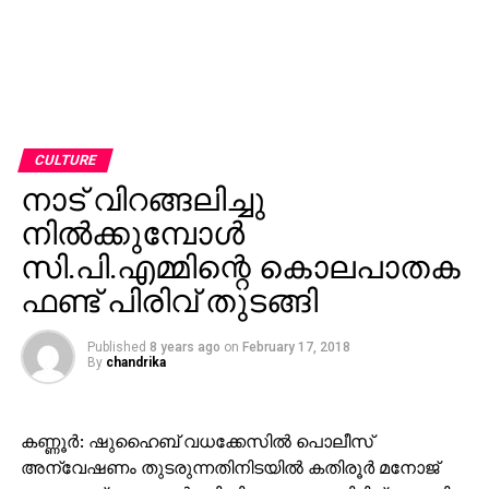
CULTURE
നാട് വിറങ്ങലിച്ചു
നില്‍ക്കുമ്പോള്‍
സി.പി.എമ്മിന്റെ കൊലപാതക
ഫണ്ട് പിരിവ് തുടങ്ങി
Published
8 years ago
on
February 17, 2018
By
chandrika
കണ്ണൂര്‍: ഷുഹൈബ് വധക്കേസില്‍ പൊലീസ്
അന്വേഷണം തുടരുന്നതിനിടയില്‍ കതിരൂര്‍ മനോജ്