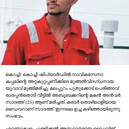
വി ബിയുമാണ്. ഈ ത്രില്ലര്‍ ഡ്രാമയുടെ സംഗീതം
ജേക്സ് ബിജോയ് ആണ്. മലയാളം, തമിഴ്, തെലുങ്ക്,
കന്നഡ, ഹിന്ദി എന്നീ അഞ്ച് ഭാഷകളിലാണ് ‘തുടരും’
സ്ട്രീം ചെയ്യുന്നത്.
കൊച്ചി: കൊച്ചി ഷിപ്‌യാര്‍ഡില്‍ നാവികസേനാ
കപ്പലിന്റെ അറ്റകുറ്റപ്പണിക്കിടെ മുങ്ങല്‍വിദഗ്ധനായ
യുവാവ് മുങ്ങിമരിച്ചു. മലപ്പുറം പുതുക്കോട് പെരിങ്ങാവ്
രാരപ്പന്‍തൊടി വീട്ടില്‍ അബൂബക്കറിന്റെ മകന്‍ അന്‍വര്‍
സാദത്ത് (25) ആണ് മരിച്ചത്. കരാര്‍ തൊഴിലാളിയായ
ഡൈവറാണ് സാദത്ത്. ഇന്നലെ ഉച്ച കഴിഞ്ഞായിരുന്നു
സംഭവം.
എറണാകുളം ചുള്ളിക്കല്‍ ആസ്ഥാനമായ ഡൈവിങ്