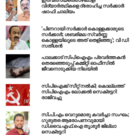
ഇതു പാര്‍ട്ടിക്കു വലിയ പ്രതിസന്ധിയാണ് ഉണ്ടാക്കിയത്.
വിദ്യാര്‍ത്ഥികളെ ദ്രോഹിച്ച സര്‍ക്കാര്‍:
40 മാസത്തോളമായി ജയിലില്‍ കഴിയുന്നവരുടെ
ഷാഫി ചാലിയം
കുടുംബ കാര്യങ്ങള്‍ പാര്‍ട്ടിയാണ്‌നോക്കുന്നത്.
പലകേസുകളിലും സി.പി.എം ഫണ്ട് പിരിവ്
‘പിണറായി സര്‍ക്കാര്‍ കൊള്ളക്കാരുടെ
നടത്താറുണ്ടെങ്കിലും ജില്ലാ സെക്രട്ടറി ഉള്‍പ്പെട്ട കേസ്
സര്‍ക്കാര്‍; ശബരിമല സ്വര്‍ണ്ണ
എന്നനിലയിലാണ് ഭീമമായ തുക ലക്ഷ്യം വെക്കുന്നത്.
കൊളളയിലൂടെ അത് തെളിഞ്ഞു’; വി ഡി
സതീശന്‍
RELATED TOPICS:
CPIM
SHUHAIB MURDER
പാലക്കാട് സിപിഐഎം പ്രവര്‍ത്തകന്‍
തെരഞ്ഞെടുപ്പ് കമ്മിറ്റി ഓഫീസില്‍
UP NEXT
ജീവനൊടുക്കിയ നിലയില്‍
കെ.എസ്.യു സമ്മേളനത്തിന് നേരെ സിപിഎം
ആക്രമണം; നഗരത്തില്‍ ഞായറാഴ്ച ഹര്‍ത്താല്‍
സിപിഐക്ക് സീറ്റ് നല്‍കി; കൊല്ലത്ത്
DON'T MISS
സിപിഐഎം ലോക്കല്‍ സെക്രട്ടറി
കോഴിക്കോടിനെന്ത് കൊല്‍ക്കത്ത; ഈസ്റ്റ്
രാജിവച്ചു
ബംഗാളിനെ അട്ടിമറിച്ച് കേരളാ എഫ്.സി
സി.പി.എം വെറുമൊരു കവര്‍ച്ചാ സംഘം;
ഗുരുതര ആരോപണവുമായി
ഡി.വൈ.എഫ്.ഐ തൃശൂര്‍ ജില്ലാ
സെക്രട്ടറി