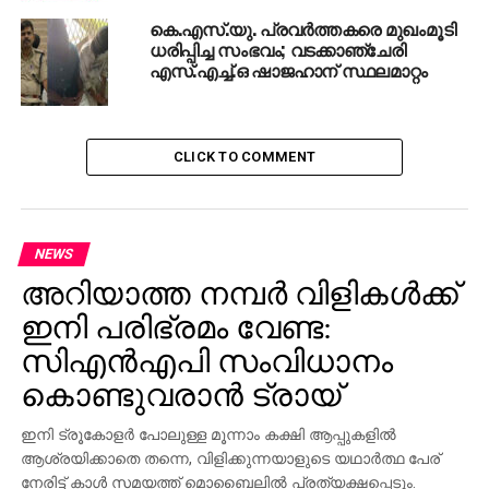
പോകാനൊരുങ്ങിയ കൊച്ചി മുന്‍മേയര്‍ ടോണി
കെ.എസ്.യു. പ്രവര്‍ത്തകരെ മുഖംമൂടി
ചമ്മണിയെ ബിജെപി-ബിഎംഎസ്പ്രവര്‍ത്തകര്‍
ധരിപ്പിച്ച സംഭവം; വടക്കാഞ്ചേരി
അസഭ്യം പറയുകയും ഡ്രൈവര്‍ ബിജുവിനെ
എസ്.എച്ച്.ഒ ഷാജഹാന് സ്ഥലമാറ്റം
കയ്യേറ്റം ചെയ്യുകയും ചെയ്തു. കൂടുതല്‍ പൊലീസ്
സ്ഥലത്തെത്തിയതോടെ സംഘര്‍ഷാവസ്ഥക്ക് അയവ്
വന്നെങ്കിലും സിപിഎം, ബിജെപി പ്രവര്‍ത്തകര്‍
CLICK TO COMMENT
പലസ്ഥലങ്ങളിലായി രാത്രിയും സംഘടിച്ച്
നില്‍ക്കുകയായിരുന്നു. കോണ്‍ഗ്രസ് നേതാക്കള്‍
ജില്ലാ പൊലീസ് മേധാവിയുമായി സംസാരിക്കുകയും
കെഎസ്‌യു പ്രവര്‍ത്തകരെത്തിയ വാഹനങ്ങള്‍
NEWS
സമ്മേളന നഗരിയിലെത്തിച്ച് വിവിധ ജില്ലകളില്‍
അറിയാത്ത നമ്പര്‍ വിളികള്‍ക്ക്
നിന്നും എത്തിയവരെ തിരിച്ചയക്കുകയുമായിരുന്നു.
ഇനി പരിഭ്രമം വേണ്ട:
അക്രമത്തില്‍ പ്രതിഷേധിച്ച് ഇന്ന് രാവിലെ ആറ്
മണിമുതല്‍ ഉച്ചക്ക് ഒരുമണിവരെ ആലപ്പുഴ പട്ടണത്തില്‍
സിഎന്‍എപി സംവിധാനം
കോണ്‍ഗ്രസും സിപിഎമ്മും ഹര്‍ത്താലിന്
കൊണ്ടുവരാന്‍ ട്രായ്
ആഹ്വാനംചെയ്തിട്ടുണ്ട്.
ഇനി ട്രൂകോളര്‍ പോലുള്ള മൂന്നാം കക്ഷി ആപ്പുകളില്‍
ആശ്രയിക്കാതെ തന്നെ, വിളിക്കുന്നയാളുടെ യഥാര്‍ത്ഥ പേര്
RELATED TOPICS:
CPIM
KSU
നേരിട്ട് കാള്‍ സമയത്ത് മൊബൈലില്‍ പ്രത്യക്ഷപ്പെടും.