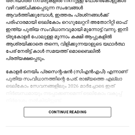
അറിയാത്ത നമ്പരുകളില്‍ നിന്നുള്ള ഫോണ്‍കോളുകള്‍
വഴി വഞ്ചിക്കപ്പെടുന്ന സംഭവങ്ങള്‍
ആവര്‍ത്തിക്കുമ്പോള്‍, ഇത്തരം പ്രശ്‌നങ്ങള്‍ക്ക്
പരിഹാരമായി ടെലികോം റെഗുലേറ്ററി അതോറിറ്റി ഓഫ്
ഇന്ത്യ പുതിയ സംവിധാനവുമായി മുന്നോട്ട് വന്നു. ഇനി
ട്രൂകോളര്‍ പോലുള്ള മൂന്നാം കക്ഷി ആപ്പുകളില്‍
ആശ്രയിക്കാതെ തന്നെ, വിളിക്കുന്നയാളുടെ യഥാര്‍ത്ഥ
പേര് നേരിട്ട് കാള്‍ സമയത്ത് മൊബൈലില്‍
പ്രത്യക്ഷപ്പെടും.
കോളര്‍ നെയിം പ്രസെന്റഷന്‍ (സിഎന്‍എപി) എന്നാണ്
പുതിയ സംവിധാനത്തിന്റെ പേര്. രാജ്യത്തെ എല്ലാ
ടെലികോം സേവനങ്ങളിലും 2026 മാര്‍ച്ചോടെ ഇത്
നിര്‍ബന്ധമായും നടപ്പാക്കണമെന്ന് ടെലികോം വകുപ്പ്
നിര്‍ദേശം നല്‍കിയിട്ടുണ്ട്.
CONTINUE READING
വിശ്വാസ്യത വര്‍ധിപ്പിക്കുകയും തട്ടിപ്പ്, സ്പാം,
ആള്‍മാറാട്ടം എന്നീ പ്രശ്‌നങ്ങള്‍ കുറയ്ക്കുകയും
ചെയ്യുകയാണ് സംവിധാനത്തിന്റെ ലക്ഷ്യം. 4ജി