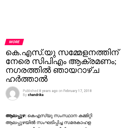
MORE
കെ.എസ്.യു സമ്മേളനത്തിന്
നേരെ സിപിഎം ആക്രമണം;
നഗരത്തില്‍ ഞായറാഴ്ച
ഹര്‍ത്താല്‍
Published
8 years ago
on
February 17, 2018
By
chandrika
ആലപ്പുഴ:
കെഎസ്‌യു സംസ്ഥാന കമ്മിറ്റി
ആലപ്പുഴയില്‍ സംഘടിപ്പിച്ച സമരകാഹള