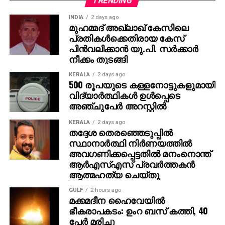
TRENDING
വൈഷ്ണ വ്യക്തമാക്കി.
INDIA
2 days ago
മുഹമ്മദ് അഖ്‌ലാഖ് കേസിലെ
അതേസമയം, പരാതിക്കാരനായ ധനേഷ് കുമാര്‍
പ്രതികള്‍ക്കെതിരായ കേസ്
അയാളുടെ വിലാസത്തില്‍ 20 പേരുടെ വോട്ട്
പിന്‍വലിക്കാന്‍ യു.പി. സര്‍ക്കാര്‍
ചേര്‍ത്തിട്ടുണ്ടെന്ന് ഡിസിസി ഭാരവാഹി മുട്ടട അജിത്
നീക്കം തുടങ്ങി
പറഞ്ഞു. മുട്ടട വാര്‍ഡിലെ അഞ്ചാം നമ്പര്‍ ബൂത്തില്‍
KERALA
2 days ago
ആണ് വോട്ട് ചേര്‍ത്തത്. രണ്ടു മുറി വീട്ടില്‍
500 രൂപയുടെ കള്ളനോട്ടുകളുമായി
എങ്ങനെയാണ് 20 പേര്‍ താമസിക്കുക എന്നും
വിദ്യാര്‍ത്ഥികള്‍ ഉള്‍പ്പെടെ
ഇതിനെതിരെയും കോടതിയെ സമീപിക്കുമെന്നും അജിത്
അഞ്ചുപേര്‍ അറസ്റ്റില്‍
കൂട്ടിച്ചേര്‍ത്തു.
KERALA
2 days ago
തദ്ദേശ തെരഞ്ഞെടുപ്പില്‍
സ്ഥാനാര്‍ത്ഥി നിര്‍ണയത്തില്‍
അവഗണിക്കപ്പെട്ടതില്‍ മനംനൊന്ത്
ആര്‍എസ്എസ് പ്രവര്‍ത്തകന്‍
ആത്മഹത്യ ചെയ്തു
GULF
2 hours ago
മക്കമദീന ഹൈവേയില്‍
ഭീകരാപകടം: ഉംറ ബസ് കത്തി, 40
പേര്‍ മരിച്ചു