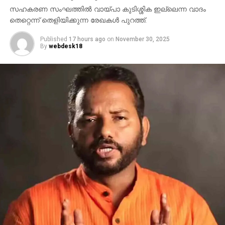
സഹകരണ സംഘത്തില്‍ വായ്പാ കുടിശ്ശിക ഇല്ലെന്ന വാദം
തെറ്റെന്ന് തെളിയിക്കുന്ന രേഖകള്‍ പുറത്ത്.
Published
17 hours ago
on
November 30, 2025
By
webdesk18