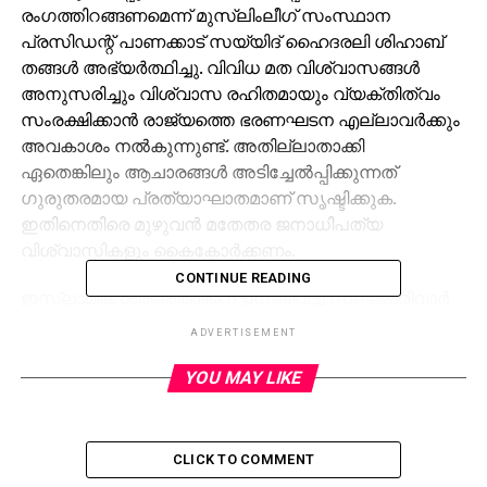
രംഗത്തിറങ്ങണമെന്ന് മുസ്‌ലിംലീഗ് സംസ്ഥാന
പ്രസിഡന്റ് പാണക്കാട് സയ്യിദ് ഹൈദരലി ശിഹാബ്
തങ്ങള്‍ അഭ്യര്‍ത്ഥിച്ചു. വിവിധ മത വിശ്വാസങ്ങള്‍
അനുസരിച്ചും വിശ്വാസ രഹിതമായും വ്യക്തിത്വം
സംരക്ഷിക്കാന്‍ രാജ്യത്തെ ഭരണഘടന എല്ലാവര്‍ക്കും
അവകാശം നല്‍കുന്നുണ്ട്. അതില്ലാതാക്കി
ഏതെങ്കിലും ആചാരങ്ങള്‍ അടിച്ചേല്‍പ്പിക്കുന്നത്
ഗുരുതരമായ പ്രത്യാഘാതമാണ് സൃഷ്ടിക്കുക.
ഇതിനെതിരെ മുഴുവന്‍ മതേതര ജനാധിപത്യ
വിശ്വാസികളും കൈകോര്‍ക്കണം.
CONTINUE READING
ഇസ്‌ലാമിക ശരീഅത്തിനെ ഉന്നംവെച്ച് സംഘ്പരിവാര്‍
നടത്തുന്ന നീക്കങ്ങള്‍ക്കെതിരെ ആള്‍ ഇന്ത്യ മുസ്‌ലിം
ADVERTISEMENT
പേഴ്‌സണല്‍ ലോ ബോര്‍ഡ് രാജ്യ വ്യാപകമായി
നടത്തിക്കൊണ്ടിരിക്കുന്ന ഒപ്പു ശേഖരണം
YOU MAY LIKE
വിജയിപ്പിക്കേണ്ടത് അനിവാര്യമാണ്. മുസ്‌ലിം
യൂത്ത്‌ലീഗ്, എം.എസ്.എഫ്, വനിതാലീഗ് പ്രവര്‍ത്തകര്‍
ഇന്നും നാളെയും വീടുകളും കവലകളും കേന്ദ്രീകരിച്ച്
CLICK TO COMMENT
ഒപ്പ് ശേഖരണം നടത്തണം. പേഴ്‌സണല്‍ ലോ