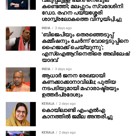
സിം ഉപയോക്തൃ അക്കൗണ്ടുകള്‍ സുരക്ഷാ ഭീഷണി
കണ്ടെത്തി; മലപ്പുറം സ്വദേശിനി
ഡോ. രഹന പയ്യശ്ശേരി
സൃഷ്ടിക്കുന്നുവെന്ന് കേന്ദ്ര ടെലികമ്യൂണിക്കേഷന്‍
ശാസ്ത്രലോകത്തെ വിസ്മയിപ്പിച്ചു
മന്ത്രാലയം വിലയിരുത്തുന്നു.
പലരും സിം വാങ്ങി അക്കൗണ്ട് ആരംഭിച്ച് പിന്നീട് സിം
INDIA
3 days ago
‘ബിജെപിയും തെരഞ്ഞെടുപ്പ്
ഉപേക്ഷിക്കുന്ന രീതി അന്വേഷണ ഏജന്‍സികള്‍ക്കും
കമ്മീഷനും ചേർന്ന് വോട്ടെടുപ്പിനെ
നിരീക്ഷണത്തിനും തടസം സൃഷ്ടിക്കുന്നതായാണ്
ഹൈജാക്ക് ചെയ്യുന്നു’;
കണ്ടെത്തല്‍.
എസ്ഐആറിനെതിരെ അഖിലേഷ്
യാദവ്
യു.പി.ഐ., ബാങ്കിങ് ആപ്പുകള്‍ തുടങ്ങി ഡിജിറ്റല്‍
പേയ്‌മെന്റുകളില്‍ ഇതിനോടുസമാനമായ
INDIA
3 days ago
ആധാർ ജനന രേഖയായി
കര്‍ശനസുരക്ഷാ സംവിധാനം നിലവിലുണ്ട്. സേബി
കണക്കാക്കാനാവില്ല; പുതിയ
മുന്‍പ് നിര്‍ദേശിച്ചതുപോലെ സിം ബന്ധിപ്പിക്കല്‍,
നടപടിയുമായി മഹാരാഷ്ട്രയും
ഫേഷ്യല്‍ റെക്കഗ്‌നിഷന്‍ തുടങ്ങി കൂടുതല്‍ സുരക്ഷാ
ഉത്തർപ്രദേശും
നടപടികളിലേക്ക് രാജ്യത്ത് നീങ്ങുന്നുവെന്നതിനും
KERALA
2 days ago
പുതിയ മാര്‍ഗനിര്‍ദേശം സൂചനയാകുന്നു.
കൊയിലാണ്ടി എംഎല്‍എ
കാനത്തില്‍ ജമീല അന്തരിച്ചു
KERALA
2 days ago