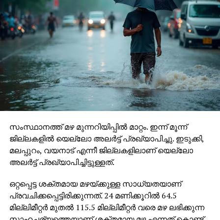
ഓഫീസിലേക്ക് താഴെ എഴുതിയ വിലാസത്തില്‍
അയക്കണമെന്നും തങ്ങള്‍ അഭ്യര്‍ത്ഥിച്ചു.
hn-em-kw: General Secretary, All India Muslim Personal
Low Board, 76A/1 Main Market, Okhla Vill, Jamia Nagar,
New Delhi- 110025.
RELATED TOPICS:
UP NEXT
തെരഞ്ഞെടുപ്പിനു മുമ്പ് അമേരിക്കയില്‍
സംസ്ഥാനത്ത് മഴ മുന്നറിയിപ്പില്‍ മാറ്റം. ഇന്ന് മൂന്ന്
ഭീകരാക്രമണത്തിന് സാധ്യത
ജില്ലകളില്‍ യെല്ലോ അലര്‍ട്ട് പ്രഖ്യാപിച്ചു. ഇടുക്കി,
DON'T MISS
മലപ്പുറം, വയനാട് എന്നീ ജില്ലകളിലാണ് യെല്ലോ
ഗുണ്ടാകേസ്; സക്കീര്‍ ഹുസൈനെ ഏരിയാ
അലര്‍ട്ട് പ്രഖ്യാപിച്ചിട്ടുള്ളത്.
സെക്രട്ടറി സ്ഥാനത്തുനിന്നും മാറ്റി
ഒറ്റപ്പെട്ട ശക്തമായ മഴയ്ക്കുള്ള സാധ്യതയാണ്
പ്രവചിക്കപ്പെട്ടിരിക്കുന്നത്. 24 മണിക്കൂറില്‍ 64.5
മില്ലിമീറ്റര്‍ മുതല്‍ 115.5 മില്ലിമീറ്റര്‍ വരെ മഴ ലഭിക്കുന്ന
സാഹചര്യത്തെയാണ് ശക്തമായ മഴ എന്നത് കൊണ്ട്