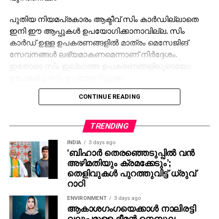
പുതിയ നിയമപ്രകാരം ആക്ടീവ് സിം കാര്‍ഡില്ലാതെ
ഇനി ഈ ആപ്പുകള്‍ ഉപയോഗിക്കാനാവില്ല. സിം
കാര്‍ഡ് ഉള്ള ഉപകരണങ്ങളില്‍ മാത്രം മെസേജിങ്
സേവനങ്ങള്‍ ലഭ്യമാകണമെന്നാണ് നിര്‍ദ്ദേശം.
ഇതോടെ സിം ഇല്ലാത്ത ഉപകരണങ്ങളിലൂടെയോ
ഉപേക്ഷിച്ച സിം ഉപയോഗിച്ചുള്ള
അക്കൗണ്ടുകളിലൂടെയോ ആപ്പുകള്‍ പ്രവര്‍ത്തിപ്പിക്കുന്ന
CONTINUE READING
രീതി പൂര്‍ണമായി തടയപ്പെടും.
വെബ് ബ്രൗസര്‍ വഴി ലോഗിന്‍ ചെയ്യുന്ന
TRENDING
ഉപയോക്താക്കള്‍ ആറ് മണിക്കൂറിന് ഒരിക്കല്‍ ലോഗ്
INDIA
3 days ago
ഔട്ട് ചെയ്യേണ്ടതുണ്ടെന്ന് പുതിയ മാര്‍ഗനിര്‍ദ്ദേശം
‘ബിഹാർ തെരഞ്ഞെടുപ്പിൽ വൻ
പറയുന്നു. ലോഗ് ഔട്ട് ചെയ്യാത്ത പക്ഷം സിസ്റ്റം
അഴിമതിയും ക്രമക്കേടും’;
സ്വമേധയാ ഉപയോക്താവിനെ ലോഗ് ഔട്ട് ചെയ്യും.
തെളിവുകൾ പുറത്തുവിട്ട് ധ്രുവ്
റാഠി
ഇപ്പോള്‍ വാട്‌സാപ്പ് പോലുള്ള ആപ്പുകളില്‍ ലോഗിന്‍
ENVIRONMENT
3 days ago
സമയത്ത് മാത്രമാണ് സിം കാര്‍ഡ് ആവശ്യം. പിന്നീട്
ആകാശഗംഗയെക്കാള്‍ നാലിരട്ടി
സിം നീക്കം ചെയ്താലും സേവനം തുടരും. ഉപേക്ഷിച്ച
വലുപ്പമുള്ള ഭീമന്‍ നെബുല