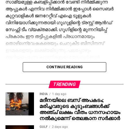
സാമ്യമുള്ള കബളിപ്പിക്കാന്‍ വേണ്ടി നിര്‍മ്മിക്കുന്ന
ആപ്പുകള്‍ എന്നിവ നിര്‍മ്മിക്കാന്‍ ഇപ്പോള്‍ സൈബര്‍
കുറ്റവാളികള്‍ ജനറേറ്റീവ് എഐ ടൂളുകള്‍
വിനിയോഗിക്കുന്നതായി ഗൂഗുളിന്റെ ട്രസ്റ്റ് ആന്‍ഡ്
സേഫ്റ്റി ടീം വ്യക്തമാക്കി. ഗൂഗിളിന്റെ മുന്നറിയിപ്പ്
പ്രകാരം ഈ തട്ടിപ്പുകളില്‍ പ്രധാനമായും
തൊഴിലന്വേഷകരെയും ചെറുകിട ബിസിനസ്
ഉടമകളെയും ലക്ഷ്യമിടുന്നു. പലപ്പോഴും
അറിയപ്പെടുന്ന കമ്പനികളുടെയോ സര്‍ക്കാര്‍
ഏജന്‍സികളുടെയോ പേരില്‍ വ്യാജ ജോലി
CONTINUE READING
ലിസ്റ്റിംഗുകള്‍ സൃഷ്ടിക്കപ്പെടുന്നു. ഇരകളോട്
വ്യക്തിഗത വിവരങ്ങള്‍ പങ്കിടാനും, ജോലി
പ്രോസസ്സിംഗ് ഫീസ് എന്ന പേരില്‍ പണം അടയ്ക്കാനും
TRENDING
ആവശ്യപ്പെടുന്നതാണ് സാധാരണ രീതി. ചിലര്‍
INDIA
1 day ago
മാല്‍വെയര്‍ ഇന്‍സ്റ്റാള്‍ ചെയ്യാനോ ഡാറ്റ
മദീനയിലെ ബസ് അപകടം;
മരിച്ചവരുടെ കുടുംബങ്ങള്‍ക്ക്
മോഷ്ടിക്കാനോ ലക്ഷ്യമിട്ടുള്ള വ്യാജ അഭിമുഖ
അഞ്ച് ലക്ഷം വീതം ധനസഹായം
സോഫ്റ്റ്‌വെയറുകളും അയക്കുന്നു. ഇത്തരം തട്ടിപ്പുകള്‍
നല്‍കുമെന്ന് തെലങ്കാന സര്‍ക്കാര്‍
വ്യക്തികള്‍ക്കും സ്ഥാപനങ്ങള്‍ക്കും ഗുരുതരമായ
ഭീഷണിയാണെന്ന് ഗൂഗിള്‍ മുന്നറിയിപ്പ് നല്‍കി.
GULF
2 days ago