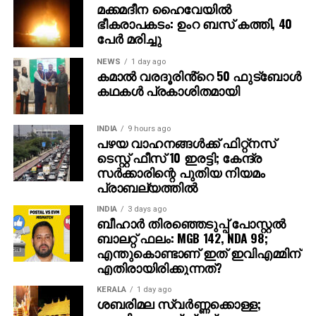
മക്കമദീന ഹൈവേയില്‍
നിയമാനുസൃത തൊഴിലുടമകള്‍ ഒരിക്കലും സാമ്പത്തിക
ഭീകരാപകടം: ഉംറ ബസ് കത്തി, 40
വിവരങ്ങളോ പേയ്‌മെന്റെ് ആവശ്യങ്ങളോ
പേര്‍ മരിച്ചു
ഉന്നയിക്കില്ലെന്നും ഉപയോക്താക്കള്‍ ഓണ്‍ലൈനില്‍
കൂടുതല്‍ ജാഗ്രത പാലിക്കണമെന്നും ഗൂഗിള്‍
NEWS
1 day ago
കമാൽ വരദൂരിൻ്റെ 50 ഫുട്ബോൾ
വ്യക്തമാക്കി.
കഥകൾ പ്രകാശിതമായി
INDIA
9 hours ago
പഴയ വാഹനങ്ങള്‍ക്ക് ഫിറ്റ്‌നസ്
ടെസ്റ്റ് ഫീസ് 10 ഇരട്ടി; കേന്ദ്ര
സര്‍ക്കാരിന്റെ പുതിയ നിയമം
പ്രാബല്യത്തില്‍
INDIA
3 days ago
ബീഹാർ തിരഞ്ഞെടുപ്പ് പോസ്റ്റൽ
ബാലറ്റ് ഫലം: MGB 142, NDA 98;
എന്തുകൊണ്ടാണ് ഇത് ഇവിഎമ്മിന്
എതിരായിരിക്കുന്നത്?
KERALA
1 day ago
ശബരിമല സ്വര്‍ണ്ണക്കൊള്ള;