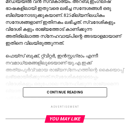
മീഡിയയില്‍ വന്‍ സ്വീകാര്യം. അറബി,ഇംഗ്ലീഷ്
ഭാഷകളിലായി ഇതുവരെ ലഭിച്ച സന്ദേശങ്ങള്‍ ഒരു
ബില്യനോടടുക്കുകയാണ്. 825മില്യനിലധികം
സന്ദേശങ്ങളാണ് ഇതിനകം ലഭിച്ചത്. സ്വദേശികളും
വിദേശി കളും രാജ്യത്തോട് കാണിക്കുന്ന
അതിരില്ലാത്ത സ്‌നേഹവായ്പിന്റെ അടയാളമായാണ്
ഇതിനെ വിലയിരുത്തുന്നത്.
ഫെയ്‌സ് ബുക്ക്, റ്റ്വിറ്റര്‍, ഇന്‍സ്റ്റഗ്രാം എന്നീ
നവമാധ്യമങ്ങളിലൂടെയാണ് യു.എ.ഇക്ക്
അത്യപൂര്‍വ്വമായ രാജ്യസ്‌നേഹത്തിന്റെ കൈയൊപ്പ്
ലഭ്യമായിരിക്കുന്നത്.സ്വദേശികളോടൊപ്പം
വിദേശികളും ഒരുപോലെ സ്‌നേഹിക്കുന്ന രാജ്യമെന്ന
ഖ്യാതി യു.എ.ഇ ക്ക് എന്നും അഭിമാനകരമാണ്.
CONTINUE READING
പതാകദിനവും ദേശീയദിനവുമെല്ലാം
ആഘോഷത്തിന്റെ വര്‍ണ്ണപ്രഭ
ADVERTISEMENT
ചൊരിയുന്നതിനിടെയാണ് രാജ്യത്തെ സ്‌നേഹിക്കുന്ന
ലക്ഷങ്ങള്‍ നവമാധ്യമങ്ങളില്‍ തങ്ങളുടെ
YOU MAY LIKE
അഭിപ്രായപ്രകടനങ്ങള്‍കൊണ്ട് സജീവമായി