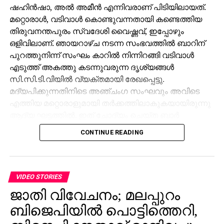
ഷഹിന്‍ഷാ, അല്‍ അമീന്‍ എന്നിവരാണ് പിടിയിലായത്.
മറ്റൊരാള്‍, വടിവാള്‍ കൊണ്ടുവന്നതായി കണ്ടെത്തിയ
തിരുവനന്തപുരം സ്വദേശി വൈഷ്ണവ്, ഇപ്പോഴും
ഒളിവിലാണ്. ഞായറാഴ്ച നടന്ന സംഭവത്തില്‍ ബാറിന്
പുറത്തുനിന്ന് സംഘം കാറില്‍ നിന്നിറങ്ങി വടിവാള്‍
എടുത്ത് അകത്തു കടന്നുവരുന്ന ദൃശ്യങ്ങള്‍
സി.സി.ടി.വിയില്‍ വ്യക്തമായി രേഖപ്പെട്ടു.
മദ്യപിക്കുന്നതിനിടെ അഞ്ചംഗ സംഘവും അവിടെ
എത്തിയ മറ്റൊരാളുമായി തര്‍ക്കത്തിലാകുകയായിരുന്നു
ആദ്യ ഘട്ടത്തില്‍. ഇത് ചോദ്യം ചെയ്ത ബാര്‍
ജീവനക്കാരുമായി സംഘര്‍ഷം ശക്തമായി. പ്രതികളുടെ
CONTINUE READING
സംഘം ആദ്യം ബാറില്‍ നിന്ന് പുറത്തുപോയെങ്കിലും,
അലീനയും കൂട്ടരും കുറച്ച് സമയത്തിനുശേഷം
വടിവാളുമായി തിരികെ എത്തി. തുടര്‍ന്ന് ബാര്‍
ജീവനക്കാര്‍ക്ക് മര്‍ദനമേല്‍ക്കുകയും അക്രമം
VIDEO STORIES
ആവര്‍ത്തിച്ച് അഞ്ചുതവണ വരെ തിരിച്ചെത്തി
ജാതി വിവേചനം; മലപ്പുറം
ആക്രമണം നടത്തിയതായും ബാര്‍ ഉടമ നല്‍കിയ
ബിജെപിയില്‍ പൊട്ടിത്തെറി,
പരാതിയില്‍ പറയുന്നു. വിദ്യാഭ്യാസ
ആവശ്യങ്ങള്‍ക്കായി എറണാകുളത്ത് എത്തിയവരാണ്