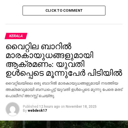
നിറഞ്ഞുനില്‍ക്കുന്നത്.
CLICK TO COMMENT
RELATED TOPICS:
UP NEXT
ഫാത്തിമ ഹൈദറിന് പുരസ്‌കാരം
KERALA
DON'T MISS
വൈറ്റില ബാറില്‍
മേഖലയിലെ ഏറ്റവും വലിയ ബാങ്കാവാന്‍
എന്‍.ബി.എ.ഡിയും ഫസ്റ്റ് ഗള്‍ഫ് ബാങ്കും
മാരകായുധങ്ങളുമായി
ആക്രമണം: യുവതി
ഉള്‍പ്പെടെ മൂന്നുപേര്‍ പിടിയില്‍
വൈറ്റിലയിലെ ഒരു ബാറില്‍ മാരകായുധങ്ങളുമായി നടത്തിയ
അക്രമവുമായി ബന്ധപ്പെട്ട് യുവതി ഉള്‍പ്പെടെ മൂന്നു പേരെ മരട്
പൊലീസ് അറസ്റ്റ് ചെയ്തു.
Published
12 hours ago
on
November 18, 2025
By
webdesk17