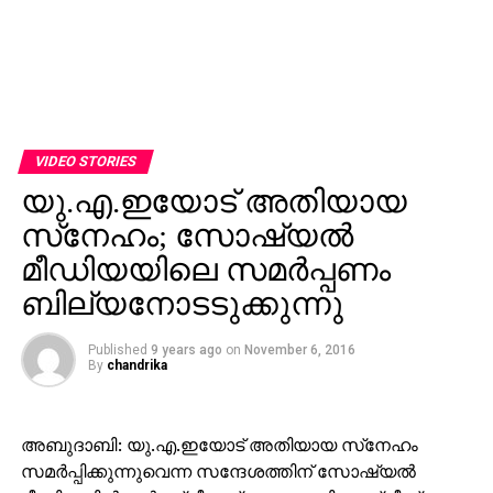
VIDEO STORIES
യു.എ.ഇയോട് അതിയായ
സ്‌നേഹം; സോഷ്യല്‍
മീഡിയയിലെ സമര്‍പ്പണം
ബില്യനോടടുക്കുന്നു
Published
9 years ago
on
November 6, 2016
By
chandrika
അബുദാബി: യു.എ.ഇയോട് അതിയായ സ്‌നേഹം
സമര്‍പ്പിക്കുന്നുവെന്ന സന്ദേശത്തിന് സോഷ്യല്‍