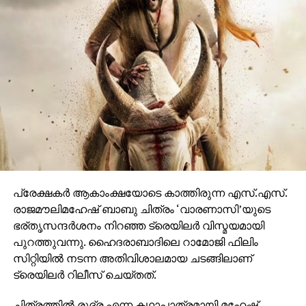
വേദിയെ ധന്യമാക്കി. ഐമാക്‌സിലാണ് ചിത്രം
ഒരുങ്ങുന്നത് എന്നതിനാല്‍ തന്നെ തിയേറ്ററുകളില്‍
ഗംഭീരമായ കാഴ്ചാനുഭൂതി
സമ്മാനിക്കുമെന്നുറപ്പാണ്.ബാഹുബലിയും ആർ ആർ
ആറും ഒരുക്കിയ രാജമൗലിയുടെ ബ്രഹ്മാണ്ഡ ചിത്രം
വാരണാസി 2027ൽ തിയേറ്ററുകളിലേക്കെത്തും. പി ആർ
ഓ ആൻഡ് മാർക്കറ്റിംഗ് സ്ട്രാറ്റജിസ്റ്റ് : പ്രതീഷ് ശേഖർ.
പ്രേക്ഷകര്‍ ആകാംക്ഷയോടെ കാത്തിരുന്ന എസ്.എസ്.
രാജമൗലിമഹേഷ് ബാബു ചിത്രം ‘വാരണാസി’യുടെ
ഭര്തൃസന്ദര്‍ശനം നിറഞ്ഞ ട്രെയിലര്‍ വിസ്മയമായി
പുറത്തുവന്നു. ഹൈദരാബാദിലെ റാമോജി ഫിലിം
സിറ്റിയില്‍ നടന്ന അതിവിശാലമായ ചടങ്ങിലാണ്
ട്രെയിലര്‍ റിലീസ് ചെയ്തത്.
ചിത്രത്തില്‍ രുദ്ര എന്ന കഥാപാത്രമായി മഹേഷ്