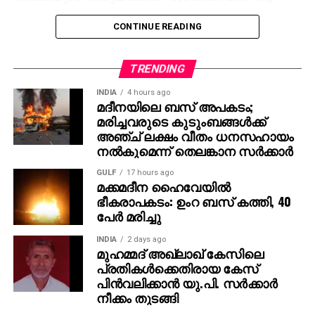
ചിത്രം. RRR കാണാത്ത അമേരിക്കക്കാര്‍ ഇല്ലെന്നതാണ്
CONTINUE READING
എന്റെ വിശ്വാസം,” – ജെസി ഐസന്‍ബെര്‍ഗ് പറഞ്ഞു.
താന്‍ ഇതുവരെ ഇന്ത്യ സന്ദര്‍ശിച്ചിട്ടില്ല എങ്കിലും
TRENDING
നേപ്പാളില്‍ എത്തിയിട്ടുണ്ടെന്നും, നേപ്പാളിന്
ഇന്ത്യയോട് സാമ്യമുണ്ടെന്ന് തോന്നിയെന്നും താരം
INDIA
4 hours ago
മദീനയിലെ ബസ് അപകടം;
കൂട്ടിച്ചേര്‍ത്തു.
മരിച്ചവരുടെ കുടുംബങ്ങള്‍ക്ക്
അഞ്ച് ലക്ഷം വീതം ധനസഹായം
രാജമൗലിയുടെ മുമ്പത്തെ ഹിറ്റ് ചിത്രങ്ങളായ
നല്‍കുമെന്ന് തെലങ്കാന സര്‍ക്കാര്‍
ബാഹുബലി 1, 2 എന്നിവ ഇന്ത്യന്‍ സിനിമയുടെ പുതിയ
GULF
17 hours ago
ചരിത്രം രചിച്ചതാണ്. എന്നാല്‍ RRR അതിനെ മറികടന്ന്
മക്കമദീന ഹൈവേയില്‍
ലോകമൊട്ടാകെ ഇന്ത്യന്‍ സിനിമയുടെ മാനം
ഭീകരാപകടം: ഉംറ ബസ് കത്തി, 40
ഉയര്‍ത്തിയ ചിത്രമായി മാറി. ജെയിംസ് കാമറൂണ്‍,
പേര്‍ മരിച്ചു
സ്റ്റീഫന്‍ സ്പില്‍ബെര്‍ഗ്, ക്രിസ് ഹെംസ്വര്‍ത്ത്
INDIA
2 days ago
തുടങ്ങിയ ഹോളിവുഡ് പ്രതിഭകളും ചിത്രത്തെ
മുഹമ്മദ് അഖ്‌ലാഖ് കേസിലെ
പുകഴ്ത്തിയിരുന്നു.
പ്രതികള്‍ക്കെതിരായ കേസ്
പിന്‍വലിക്കാന്‍ യു.പി. സര്‍ക്കാര്‍
ഇതിനിടെ, രാജമൗലി ഇപ്പോള്‍ മഹേഷ് ബാബു
നീക്കം തുടങ്ങി
നായകനായും പൃഥ്വിരാജ് സുകുമാരന്‍ വില്ലനായും