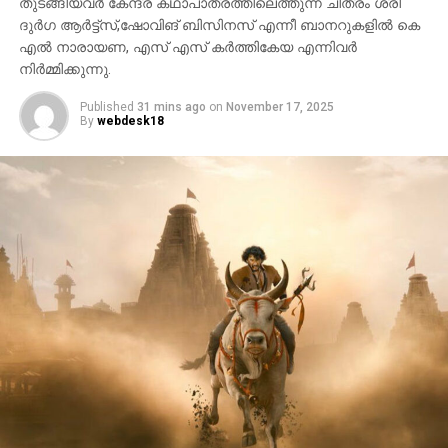
തുടങ്ങിയവർ കേന്ദ്ര കഥാപാത്രത്തിലെത്തുന്ന ചിത്രം ശ്രീ
ദുർഗ ആർട്ട്സ്,ഷോവിങ് ബിസിനസ് എന്നീ ബാനറുകളിൽ കെ
എൽ നാരായണ, എസ് എസ് കർത്തികേയ എന്നിവർ
നിർമ്മിക്കുന്നു.
Published
31 mins ago
on
November 17, 2025
By
webdesk18