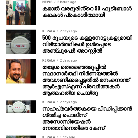
NEWS
5 hours ago
എത്തുന്ന പുതിയ ചിത്രത്തിന്റെ ഒരുക്കങ്ങളിലാണ്.
കമാൽ വരദൂരിൻ്റെ 50 ഫുട്ബോൾ
അതേസമയം, ബാഹുബലി ഒന്നും രണ്ടും ഭാഗങ്ങളും
കഥകൾ പ്രകാശിതമായി
ചേര്‍ത്ത ‘ദി എപ്പിക്ക്’ തിയറ്ററുകളില്‍ ആവേശം
സൃഷ്ടിച്ചുകൊണ്ടിരിക്കുകയാണ്.
KERALA
2 days ago
500 രൂപയുടെ കള്ളനോട്ടുകളുമായി
വിദ്യാര്‍ത്ഥികള്‍ ഉള്‍പ്പെടെ
അഞ്ചുപേര്‍ അറസ്റ്റില്‍
KERALA
2 days ago
തദ്ദേശ തെരഞ്ഞെടുപ്പില്‍
സ്ഥാനാര്‍ത്ഥി നിര്‍ണയത്തില്‍
അവഗണിക്കപ്പെട്ടതില്‍ മനംനൊന്ത്
ആര്‍എസ്എസ് പ്രവര്‍ത്തകന്‍
ആത്മഹത്യ ചെയ്തു
KERALA
2 days ago
സഹപ്രവര്‍ത്തകയെ പീഡിപ്പിക്കാന്‍
ശ്രമിച്ച പൊലീസ്
അസോസിയേഷന്‍
നേതാവിനെതിരെ കേസ്
KERALA
1 day ago