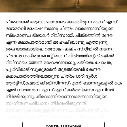
പ്രേക്ഷകർ ആകാംഷയോടെ കാത്തിരുന്ന എസ് എസ്
രാജമൗലി മഹേഷ് ബാബു ചിത്രം വാരാണാസിയുടെ
ബ്രഹ്മാണ്ഡ ട്രയ്ലർ റിലീസായി. ചിത്രത്തിൽ രുദ്ര
എന്ന കഥാപാത്രമായി മഹേഷ് ബാബു എത്തുന്നു.
ഹൈദരാബാദിലെ റാമോജി ഫിലിം സിറ്റിയിൽ നടന്ന
പ്രൗഢ ഗംഭീര ഇവെന്റിലാണ് ചിത്രത്തിന്റെ ട്രയ്ലർ
റിലീസ് ചെയ്തത്. മഹേഷ് ബാബു, പ്രിയങ്ക ചോപ്ര,
പൃഥ്വിരാജ് സുകുമാരൻ തുടങ്ങിയവർ കേന്ദ്ര
കഥാപാത്രത്തിലെത്തുന്ന ചിത്രം ശ്രീ ദുർഗ
ആർട്ട്സ്,ഷോവിങ് ബിസിനസ് എന്നീ ബാനറുകളിൽ കെ
എൽ നാരായണ, എസ് എസ് കർത്തികേയ എന്നിവർ
നിർമ്മിക്കുന്നു. കീരവാണിയാണ് വാരണാസിയുടെ
സംഗീത സംവിധാനം നിർവഹിക്കുന്നത്.
മണിക്കൂറുകൾക്കുള്ളിൽ അഞ്ചു മില്യണിൽപ്പരം
കാഴ്ചക്കാരുമായി ട്രയ്ലർ ലോകവ്യാപകമായി
ട്രെൻഡിങ്ങിൽ മുന്നിലാണ്.
CONTINUE READING