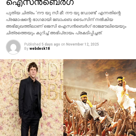
ഐസന്‍ബെര്‍ഗ്
ബി.സി.ഇ 7200-ലെ ലങ്കാനഗരം, വാരണാസിയിലെ
പുതിയ ചിത്രം ‘നൗ യു സീ മീ: നൗ യു ഡോണ്ട്’ എന്നതിന്റെ
മണികര്‍ണികാ ഘട്ട് തുടങ്ങിയ ഭീമാകാര
പ്രമോഷന്റെ ഭാഗമായി ബോംബെ ടൈംസിന് നല്‍കിയ
ദൃശ്യവിശേഷങ്ങള്‍ അതിശയത്തോടെ
അഭിമുഖത്തിലാണ് ജെസി ഐസന്‍ബെര്‍ഗ് രാജമൗലിയെയും
അവതരിപ്പിക്കുന്നു.
ചിത്രത്തെയും കുറിച്ച് അഭിപ്രായം പ്രകടിപ്പിച്ചത്.
കയ്യില്‍ ത്രിശൂലം പിടിച്ച് കാളയുടെ പുറത്ത്
Published
5 days ago
on
November 12, 2025
സവാരിയുമായി എത്തുന്ന രുദ്രയായി മഹേഷ്
By
webdesk18
ബാബുവിന്റെ എന്‍ട്രിയാണ് ട്രെയിലറിന്റെ ഹൈലൈറ്റ്.
അതേപോലെ, വേദിയിലേക്കും മഹേഷ് ബാബു
കാളപ്പുറത്ത് സവാരിയായി എത്തിയപ്പോള്‍ 60,000-
ത്തിലധികം പ്രേക്ഷകര്‍ കൈയ്യടി മുഴക്കി വരവേറ്റു.
ഐമാക്‌സ് ഫോര്‍മാറ്റിലാണ് ഈ ചിത്രം ഒരുക്കുന്നത്.
അതിനാല്‍ തന്നെ തിയേറ്ററുകളില്‍ അത്ഭുതകരമായ
കാഴ്ചാനുഭവം സമ്മാനിക്കുമെന്നുറപ്പ്. ബാഹുബലി,
ഞഞഞ എന്നിവയുടെ സംവിധായകന്‍ രാജമൗലിയുടെ
ഈ ബ്രഹ്‌മാണ്ഡ പ്രോജക്റ്റ് 2027-ല്‍
തിയേറ്ററുകളിലേക്ക് എത്തും.