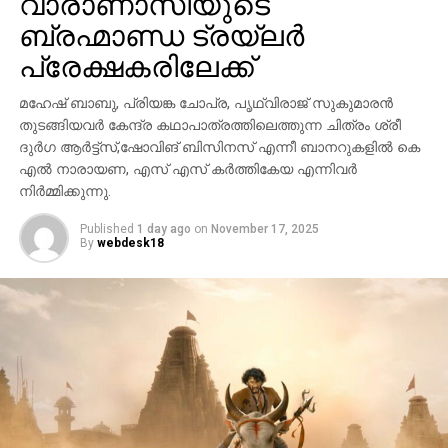
മഹേഷ് ബാബു, പ്രിയങ്ക ചോപ്ര, പൃഥ്വിരാജ് സുകുമാരൻ
തുടങ്ങിയവർ കേന്ദ്ര കഥാപാത്രത്തിലെത്തുന്ന ചിത്രം ശ്രീ
ദുർഗ ആർട്ട്സ്,ഷോവിങ് ബിസിനസ് എന്നീ ബാനറുകളിൽ കെ
എൽ നാരായണ, എസ് എസ് കർത്തികേയ എന്നിവർ
നിർമ്മിക്കുന്നു.
Published
1 day ago
on
November 17, 2025
By
webdesk18