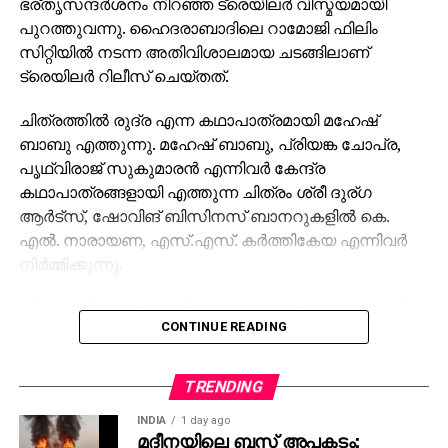
ചിത്രത്തില്‍ രുദ്ര എന്ന കഥാപാത്രമായി മഹേഷ്
ബാബു എത്തുന്നു. മഹേഷ് ബാബു, പ്രിയങ്ക ചോപ്ര,
പൃഥ്വിരാജ് സുകുമാരന്‍ എന്നിവര്‍ കേന്ദ്ര
കഥാപാത്രങ്ങളായി എത്തുന്ന ചിത്രം ശ്രീ ദുര്ഗ
ആര്‍ട്‌സ്, ഷോവിങ് ബിസിനസ് ബാനറുകളില്‍ കെ.
എല്‍. നാരായണ, എസ്.എസ്. കര്‍ത്തികേയ എന്നിവര്‍
നിര്‍മ്മിക്കുന്നു.
കീരവാണിയാണ് സംഗീതം ഒരുക്കുന്നത്. പുറത്തിറങ്ങിയ
CONTINUE READING
മണിക്കൂറുകള്‍ക്കുള്ളില്‍ തന്നെ 5 മില്യണിലധികം
കാഴ്ചകളുമായി ട്രെയിലര്‍ ലോകവ്യാപകമായി
ട്രെന്‍ഡിങ് പട്ടികയില്‍ മുന്നിലാണ്. 130ണ്മ100 അടി
TRENDING
വലുപ്പത്തിലുള്ള പ്രത്യേക സ്‌ക്രീനില്‍ പ്രേക്ഷകര്‍ക്ക്
INDIA
1 day ago
മുന്നില്‍ ട്രെയിലര്‍ പ്രദര്‍ശിപ്പിച്ചു.
മദീനയിലെ ബസ് അപകടം;
മരിച്ചവരുടെ കുടുംബങ്ങള്‍ക്ക്
ട്രെയിലര്‍ സി.ഇ. 512-ലെ വാരണാസിയുടെ
അഞ്ച് ലക്ഷം വീതം ധനസഹായം
ദൃശ്യങ്ങളോടെ തുടങ്ങുന്നു. തുടര്‍ന്ന് 2027ല്‍
നല്‍കുമെന്ന് തെലങ്കാന സര്‍ക്കാര്‍
ഭൂമിയിലേക്ക് വരുന്നു എന്നു കാണിക്കുന്ന ‘ശാംഭവി’ എന്ന