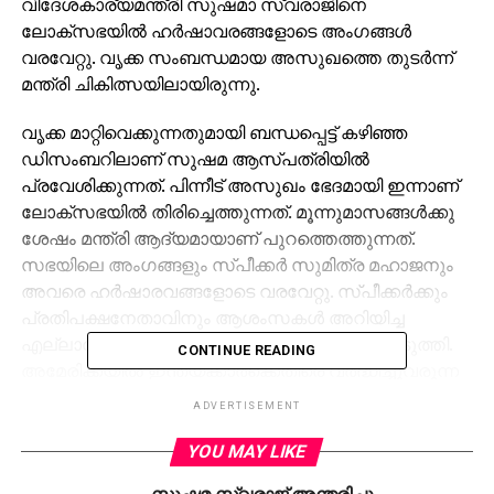
വിദേശകാര്യമന്ത്രി സുഷമാ സ്വരാജിനെ
ലോക്‌സഭയില്‍ ഹര്‍ഷാവരങ്ങളോടെ അംഗങ്ങള്‍
വരവേറ്റു. വൃക്ക സംബന്ധമായ അസുഖത്തെ തുടര്‍ന്ന്
മന്ത്രി ചികിത്സയിലായിരുന്നു.
വൃക്ക മാറ്റിവെക്കുന്നതുമായി ബന്ധപ്പെട്ട് കഴിഞ്ഞ
ഡിസംബറിലാണ് സുഷമ ആസ്പത്രിയില്‍
പ്രവേശിക്കുന്നത്. പിന്നീട് അസുഖം ഭേദമായി ഇന്നാണ്
ലോക്‌സഭയില്‍ തിരിച്ചെത്തുന്നത്. മൂന്നുമാസങ്ങള്‍ക്കു
ശേഷം മന്ത്രി ആദ്യമായാണ് പുറത്തെത്തുന്നത്.
സഭയിലെ അംഗങ്ങളും സ്പീക്കര്‍ സുമിത്ര മഹാജനും
അവരെ ഹര്‍ഷാരവങ്ങളോടെ വരവേറ്റു. സ്പീക്കര്‍ക്കും
പ്രതിപക്ഷനേതാവിനും ആശംസകള്‍ അറിയിച്ച
എല്ലാവര്‍ക്കും സുഷമ സ്വരാജ് നന്ദി രേഖപ്പെടുത്തി.
CONTINUE READING
അമേരിക്കയില്‍ ഇന്ത്യക്കാര്‍ക്കെതിരെ വര്‍ദ്ധിച്ചുവരുന്ന
അതിക്രമങ്ങള്‍ സഭയില്‍ ചര്‍ച്ചചെയ്തു.
ADVERTISEMENT
ഇന്ത്യക്കാരനായ ശ്രീനിവാസ് അമേരിക്കയില്‍
വെടിയേറ്റ് മരിച്ച സംഭവത്തിന്റെ
YOU MAY LIKE
പശ്ചാത്തലത്തിലായിരുന്നു ചര്‍ച്ച. എന്നാല്‍
സുഷമ സ്വരാജ് അന്തരിച്ചു