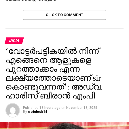
INDIA
‘വോട്ടര്‍പട്ടികയില്‍ നിന്ന്
എങ്ങെനെ ആളുകളെ
പുറത്താക്കാം എന്ന
ലക്ഷ്യത്തോടെയാണ് sir
കൊണ്ടുവന്നത്’: അഡ്വ.
ഹാരിസ് ബീരാൻ എംപി
Published
13 hours ago
on
November 18, 2025
By
webdesk14