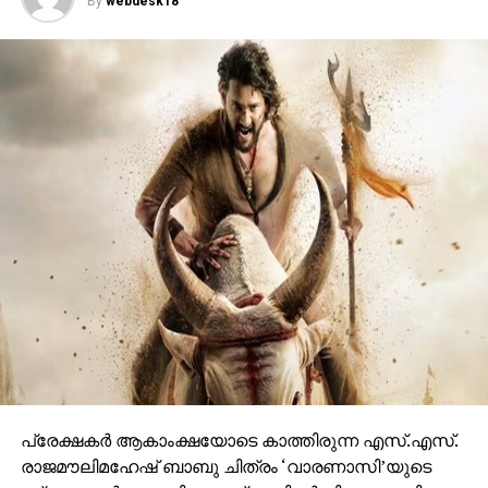
ചെയ്തപ്പോൾ അറുപത്തിനായിരത്തിൽപ്പരം കാഴ്ചക്കാർ
നിറഞ്ഞ ഇവന്റിലെ സദസ്സ് ഹർഷാരവം കൊണ്ട്
വേദിയെ ധന്യമാക്കി. ഐമാക്‌സിലാണ് ചിത്രം
ഒരുങ്ങുന്നത് എന്നതിനാല്‍ തന്നെ തിയേറ്ററുകളില്‍
ഗംഭീരമായ കാഴ്ചാനുഭൂതി
സമ്മാനിക്കുമെന്നുറപ്പാണ്.ബാഹുബലിയും ആർ ആർ
ആറും ഒരുക്കിയ രാജമൗലിയുടെ ബ്രഹ്മാണ്ഡ ചിത്രം
വാരണാസി 2027ൽ തിയേറ്ററുകളിലേക്കെത്തും. പി ആർ
ഓ ആൻഡ് മാർക്കറ്റിംഗ് സ്ട്രാറ്റജിസ്റ്റ് : പ്രതീഷ് ശേഖർ.
പ്രേക്ഷകര്‍ ആകാംക്ഷയോടെ കാത്തിരുന്ന എസ്.എസ്.
രാജമൗലിമഹേഷ് ബാബു ചിത്രം ‘വാരണാസി’യുടെ
ഭര്തൃസന്ദര്‍ശനം നിറഞ്ഞ ട്രെയിലര്‍ വിസ്മയമായി
പുറത്തുവന്നു. ഹൈദരാബാദിലെ റാമോജി ഫിലിം
സിറ്റിയില്‍ നടന്ന അതിവിശാലമായ ചടങ്ങിലാണ്
ട്രെയിലര്‍ റിലീസ് ചെയ്തത്.