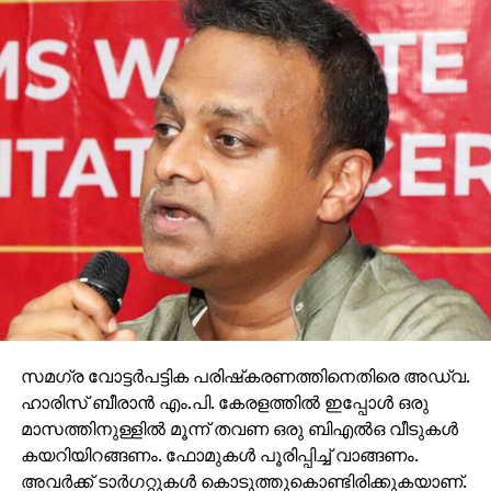
സമഗ്ര വോട്ടര്‍പട്ടിക പരിഷ്‌കരണത്തിനെതിരെ അഡ്വ.
ഹാരിസ് ബീരാന്‍ എം.പി. കേരളത്തില്‍ ഇപ്പോള്‍ ഒരു
മാസത്തിനുള്ളില്‍ മൂന്ന് തവണ ഒരു ബിഎല്‍ഒ വീടുകള്‍
കയറിയിറങ്ങണം. ഫോമുകള്‍ പൂരിപ്പിച്ച് വാങ്ങണം.
അവര്‍ക്ക് ടാര്‍ഗറ്റുകള്‍ കൊടുത്തുകൊണ്ടിരിക്കുകയാണ്.
ഇതൊരു മനുഷ്യത്വരഹിതമായ പ്രവൃത്തിയായിട്ടാണ്
നാം കാണുന്നതെന്ന് അദ്ദേഹം പറഞ്ഞു.
വോട്ടര്‍പട്ടികയില്‍ നിന്ന് എങ്ങെനെ ആളുകളെ