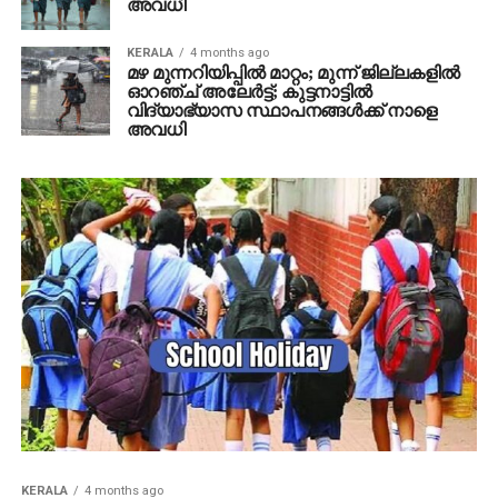
അവധി
KERALA
4 months ago
മഴ മുന്നറിയിപ്പില്‍ മാറ്റം; മുന്ന് ജില്ലകളില്‍
ഓറഞ്ച് അലേര്‍ട്ട്; കുട്ടനാട്ടില്‍
വിദ്യാഭ്യാസ സ്ഥാപനങ്ങള്‍ക്ക് നാളെ
അവധി
KERALA
4 months ago