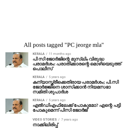
All posts tagged "PC jeorge mla"
KERALA
11 months ago
പി സി ജോര്‍ജിന്റെ മുസ്‌ലിം വിരുദ്ധ
പരാമര്‍ശം: പരാതിക്കാരന്റെ മൊഴിയെടുത്ത്
പൊലീസ്
KERALA
5 years ago
കന്യാസ്ത്രീക്കെതിരായ പരാമര്‍ശം; പി.സി
ജോര്‍ജ്ജിനെ ശാസിക്കാന്‍ നിയമസഭാ
സമിതി ശുപാര്‍ശ
KERALA
5 years ago
എല്‍ഡിഎഫിലേക്ക് പോകുമോ? എന്റെ പട്ടി
പോകുമെന്ന് പിസി ജോര്‍ജ്
VIDEO STORIES
7 years ago
നാക്കിലിരിപ്പ്