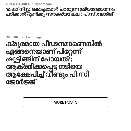
‘ഫെമിനിസ്റ്റ് കൊച്ചമ്മമാര്‍ പറയുന്ന മര്യാദയൊന്നും
പഠിക്കാന്‍ എനിക്കു സൗകര്യമില്ല’; പി.സി.ജോര്‍ജ്
CULTURE
8 years ago
ക്രൂരമായ പീഢനമാണെങ്കില്‍
എങ്ങനെയാണ് പിറ്റേന്ന്
ഷൂട്ടിങ്ങിന് പോയത്?;
ആക്രമിക്കപ്പെട്ട നടിയെ
ആക്ഷേപിച്ച് വീണ്ടും പി.സി
ജോര്‍ജ്ജ്
MORE POSTS