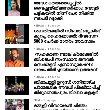
തദ്ദേശ തെരഞ്ഞടുപ്പില്‍
വൈഷ്ണയ്ക്ക് മത്സരിക്കാം; വോട്ടര്‍
പട്ടികയില്‍ നിന്ന് പേര് നീക്കിയ
നടപടി റദ്ദാക്കി
KERALA
1 day ago
ശബരിമലയില്‍ സ്‌പോട്ട് ബുക്കിങ്
കുറച്ച് ഹൈക്കോടതി; ദിവസേന
5000 പേര്‍ക്ക് മാത്രം അവസരം
KERALA
1 day ago
സഹകരണ ബാങ്ക് ക്രമക്കേടില്‍
ബി.ജെ.പി സംസ്ഥാന ജനറല്‍
സെക്രട്ടറി എസ്.സുരേഷ് 43
ലക്ഷം തിരിച്ചടയ്ക്കാന്‍ ഉത്തരവ്
KERALA
1 day ago
ബീമാപള്ളി ഉറൂസ്; ശനിയാഴ്ച
പ്രാദേശിക അവധി പ്രഖ്യാപിച്ച്
തിരുവനന്തപുരം ജില്ലാ കളക്ടര്‍
FILM
1 day ago
മമ്മൂട്ടി-വിനായകന്‍ ചിത്രം