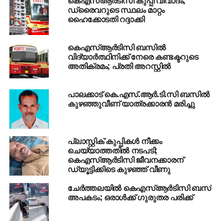
അറിയിച്ചു.
ഡ്രൈവറുടെ സ്ഥലം മാറ്റം
ഹൈക്കോടതി റദ്ദാക്കി
കെഎസ്ആര്‍ടിസി ബസില്‍
RELATED TOPICS:
KSRTC
TDF
വിദ്യാര്‍ത്ഥിനിക്ക് നേരെ കണ്ടക്ടറുടെ
അതിക്രമം; പ്രതി അറസ്റ്റില്‍
UP NEXT
നെന്മാറ ഇരട്ടക്കൊലക്കേസ്; പ്രതി
ചെന്താമരയുമായി തെളിവെടുപ്പ് ഇന്ന്
പാലക്കാട് കെ.എസ്.ആര്‍.ടി.സി ബസില്‍
കുഴഞ്ഞുവീണ് യാത്രക്കാരന്‍ മരിച്ചു
DON'T MISS
മിഹിറിന്റെ മരണം: ആത്മഹത്യാപ്രേരണാക്കുറ്റം
ചുമത്തി കേസെടുത്തു
പ്ലാസ്റ്റിക് കുപ്പികള്‍ നീക്കം
ചെയ്യാത്തതില്‍ നടപടി;
കെഎസ്ആര്‍ടിസി ജീവനക്കാരന്
ഡ്യൂട്ടിക്കിടെ കുഴഞ്ഞ് വീണു
ചേര്‍ത്തലയില്‍ കെഎസ്ആര്‍ടിസി ബസ്
അപകടം; ഒരാള്‍ക്ക് ഗുരുതര പരിക്ക്