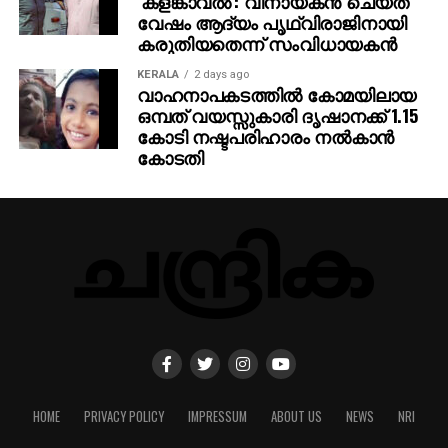
‘കളങ്കാവല്‍’: വിനായകന്‍ ചെയ്ത
വേഷം ആദ്യം പൃഥ്വിരാജിനായി
കരുതിയതെന്ന് സംവിധായകന്‍
KERALA
2 days ago
വാഹനാപകടത്തില്‍ കോമയിലായ
ഒമ്പത് വയസ്സുകാരി ദൃഷാനക്ക് 1.15
കോടി നഷ്ടപരിഹാരം നല്‍കാന്‍
കോടതി
HOME
PRIVACY POLICY
IMPRESSUM
ABOUT US
NEWS
NRI