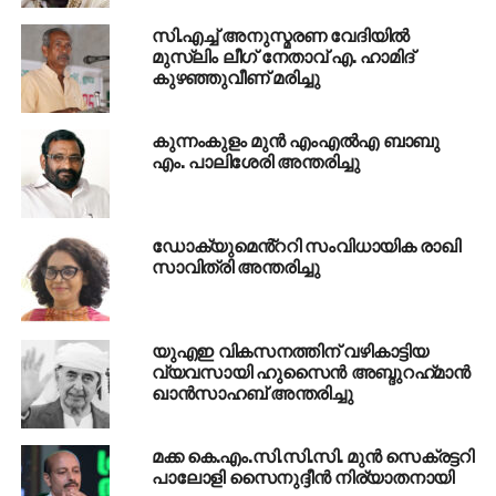
പങ്കുവഹിച്ചു.
സി.എച്ച് അനുസ്മരണ വേദിയില്‍
മുസ്ലിം ലീഗ് നേതാവ് എ. ഹാമിദ്
ആറ് ബില്യണ്‍ പൗണ്ട് ആസ്തിയുള്ള ആഗാ ഖാന്
കുഴഞ്ഞുവീണ് മരിച്ചു
അറൂന്നൂറോളം പന്തയക്കുതിരകള്‍ സ്വന്തമായുണ്ട്.
ബഹാമാസിലെ സ്വകാര്യ ദ്വീപ് അടക്കം അഞ്ച്
കുന്നംകുളം മുൻ എംഎൽഎ ബാബു
ഭൂഖണ്ഡങ്ങളില്‍ സ്വന്തമായി വീടുകളുണ്ട്.
എം. പാലിശേരി അന്തരിച്ചു
RELATED TOPICS:
AGA KHAN
PASSED AWAY
ഡോക്യുമെൻ്ററി സംവിധായിക രാഖി
UP NEXT
കെ രാധാകൃഷ്ണൻ എംപിയുടെ അമ്മ അന്തരിച്ചു
സാവിത്രി അന്തരിച്ചു
DON'T MISS
കോഴിക്കോട് മെഡിക്കല്‍ കോളജില്‍ റാഗിങ്; 11
എംബിബിഎസ് വിദ്യാര്‍ഥികളെ സസ്‌പെന്‍ഡ്
യുഎഇ വികസനത്തിന് വഴികാട്ടിയ
ചെയ്തു
വ്യവസായി ഹുസൈൻ അബ്ദുറഹ്‌മാൻ
ഖാൻസാഹബ് അന്തരിച്ചു
മക്ക കെ.എം.സി.സി.സി. മുന്‍ സെക്രട്ടറി
പാലോളി സൈനുദ്ദീന്‍ നിര്യാതനായി