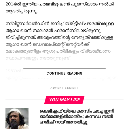
2014ല്‍ ഇന്ത്യ പത്മവിഭൂഷണ്‍ പുരസ്‌കാരം നല്‍കി
ആദരിച്ചിരുന്നു.
സ്വിറ്റ്‌സര്‍ലന്‍ഡില്‍ ജനിച്ച് ബ്രിട്ടീഷ് പൗരത്വമുള്ള
ആഗാ ഖാന്‍ നാലാമന്‍ ഫ്രാന്‍സിലായിരുന്നു
ജീവിച്ചിരുന്നത്. അദ്ദേഹത്തിന്റെ നേതൃത്വത്തിലുള്ള
ആഗാ ഖാന്‍ ഡെവലപ്‌മെന്റ് നെറ്റ്‌വര്‍ക്ക്
ലോകത്തുടനീളം ആശുപത്രികളും വിദ്യാഭ്യാസ
സ്ഥാപനങ്ങളും നടത്തുന്നുണ്ട്.
1957ല്‍ ഇരുപതാം വയസിലാണ് നേതൃസ്ഥാനം
CONTINUE READING
ഏറ്റെടുത്തത്. ആഗാ ഖാന്‍ ഫൗണ്ടേഷന്‍ ചാരിറ്റിയുടെ
സ്ഥാപകനായ പ്രിന്‍സ് കരീം അല്‍ ഹുസൈനി കറാച്ചി
ADVERTISEMENT
സര്‍വകലാശാല, ഹാര്‍വഡ് സര്‍വകലാശാലയിലെ
ആഗാ ഖാന്‍ പ്രോഗ്രാം ഫോര്‍ ഇസ്‌ലാമിക്
YOU MAY LIKE
ആര്‍ക്കിടെക്ചര്‍, മസാചുസറ്റ്‌സ് ഇന്‍സ്റ്റിറ്റ്യൂട്ട് ഓഫ്
കെജിഎഫ് യിലെ കാസിം ചാച്ച ഇനി
ടെക്‌നോളജി എന്നിവക്ക് സാമ്പത്തിക സഹായം നല്‍കി
ഓര്‍മ്മങ്ങളില്‍മാത്രം; കന്നഡ നടന്‍
വരുന്നുണ്ട്. ഡല്‍ഹിയിലെ ഹുമയൂണ്‍ ശവകുടീരം
ഹരീഷ് റായ് അന്തരിച്ചു
നവീകരണത്തിലും ആഗാ ഖാന്‍ ട്രസ്റ്റ് പ്രധാന