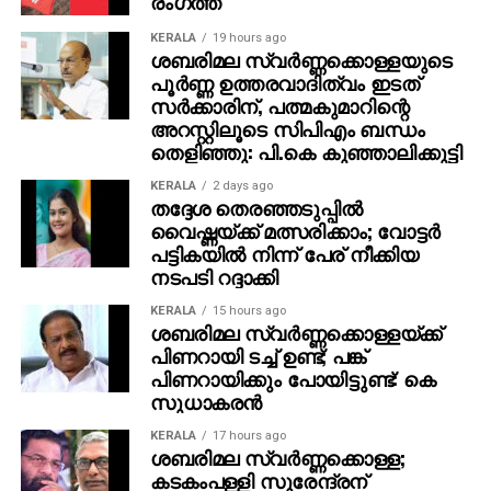
രംഗത്ത്
സംഘത്തെയും അയച്ചു.
ആതിര. ഭര്‍ത്താവ്: വിഷ്ണു. സഹോദരങ്ങള്‍: അഭിലാഷ്,
KERALA
19 hours ago
അനു.
വിവാദത്തെ അഭിസംബോധന ചെയ്തുകൊണ്ട്, മിസ്
ശബരിമല സ്വര്‍ണ്ണക്കൊള്ളയുടെ
യൂണിവേഴ്‌സ് പ്രസിഡന്റ് റൗള്‍ റോച്ച, 74-ാമത് മിസ്
പൂര്‍ണ്ണ ഉത്തരവാദിത്വം ഇടത്
സര്‍ക്കാരിന്, പത്മകുമാറിന്റെ
യൂണിവേഴ്‌സ് മത്സരത്തിന്റെ ഭാവി പരിപാടികളില്‍
അറസ്റ്റിലൂടെ സിപിഎം ബന്ധം
ഇറ്റ്‌സരഗ്രിസിലിന്റെ പങ്കാളിത്തം നിയന്ത്രിച്ചു,
തെളിഞ്ഞു: പി.കെ കുഞ്ഞാലിക്കുട്ടി
‘സ്ത്രീകളുടെ ബഹുമാനത്തിന്റെയും അന്തസ്സിന്റെയും
മൂല്യങ്ങള്‍ ലംഘിക്കാന്‍ താന്‍ അനുവദിക്കില്ലെന്ന്’
KERALA
2 days ago
തദ്ദേശ തെരഞ്ഞടുപ്പില്‍
പറഞ്ഞു.
വൈഷ്ണയ്ക്ക് മത്സരിക്കാം; വോട്ടര്‍
പട്ടികയില്‍ നിന്ന് പേര് നീക്കിയ
ഏറ്റുമുട്ടലിന് ഒരു ദിവസത്തിനുശേഷം,
നടപടി റദ്ദാക്കി
കണ്ണീരോടെയുള്ള പത്രസമ്മേളനത്തില്‍
ഇറ്റ്‌സരഗ്രിസില്‍ ക്ഷമാപണം നടത്തി.
KERALA
15 hours ago
ശബരിമല സ്വര്‍ണ്ണക്കൊള്ളയ്ക്ക്
പിണറായി ടച്ച് ഉണ്ട്; പങ്ക്
‘ഈ പ്രശ്‌നം എന്നെ ഈ നിലയിലേക്ക് വലിച്ചിഴച്ചു.
പിണറായിക്കും പോയിട്ടുണ്ട്: കെ
ഞാന്‍ മനസ്സിലാക്കുന്നു, ഞാന്‍ ക്ഷമ ചോദിക്കുന്നു,’
സുധാകരന്‍
അദ്ദേഹം കൂട്ടിച്ചേര്‍ത്തു. ‘ഞാന്‍ ഒരു മനുഷ്യനാണ്,
അങ്ങനെയൊന്നും ചെയ്യാന്‍ ഞാന്‍ ആഗ്രഹിച്ചില്ല.’
KERALA
17 hours ago
ശബരിമല സ്വര്‍ണ്ണക്കൊള്ള;
കടകംപള്ളി സുരേന്ദ്രന്