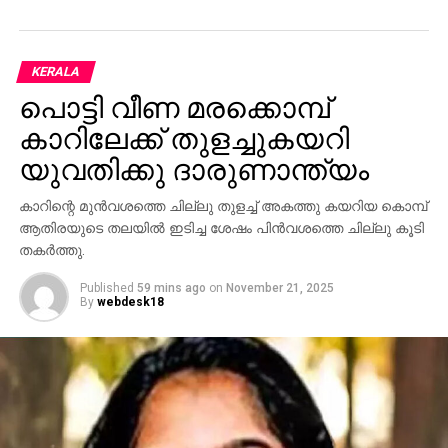
പേര്.
ഫാഷന്‍ ആന്റ് അപ്പാരല്‍ ഡിസൈന്‍സില്‍ ബിരുദം
KERALA
കരസ്ഥമാക്കിയ ഫാത്തിമ ബോഷ് ഇറ്റലിയില്‍ നിന്ന്
പൊട്ടി വീണ മരക്കൊമ്പ്
ഉന്നത വിദ്യാഭ്യാസം കരസ്ഥമാക്കിയിട്ടുണ്ട്. ചെറിയ
പെണ്‍കുട്ടികളെ ശാക്തീകരിക്കുന്നതിന് എന്ത്
കാറിലേക്ക് തുളച്ചുകയറി
ചെയ്യുമെന്നായിരുന്നു ഫാത്തിമ ബോഷിനോട്
യുവതിക്കു ദാരുണാന്ത്യം
അവസാന റൗണ്ടില്‍ ചോദിച്ച ചോദ്യം. ‘ഒരു
വിശ്വസുന്ദരിയെന്ന നിലയില്‍ നിങ്ങളുടെ ശക്തിയില്‍
കാറിന്റെ മുന്‍വശത്തെ ചില്ലു തുളച്ച് അകത്തു കയറിയ കൊമ്പ്
വിശ്വസിക്കാന്‍ ഞാന്‍ പറയും. നിങ്ങള്‍ നിങ്ങളില്‍
ആതിരയുടെ തലയില്‍ ഇടിച്ച ശേഷം പിന്‍വശത്തെ ചില്ലു കൂടി
വിശ്വസിക്കണം, നിങ്ങളുടെ സ്വപ്നവും മനസും
തകര്‍ത്തു.
പ്രധാനമാണ്. നിങ്ങളുടെ മൂല്യത്തെക്കുറിച്ച്
Published
59 mins ago
on
November 21, 2025
സംശയിക്കാന്‍ ആരെയും അനുവദിക്കരുത്,
By
webdesk18
എല്ലാത്തിനേക്കാളും മൂല്യമുള്ളത് നിങ്ങള്‍ക്ക് നിങ്ങള്‍
തന്നെയാണ്’, എന്നായിരുന്നു ഫാത്തിമ ബോഷിന്റെ
ഉത്തരം.
തായ്ലന്‍ഡില്‍ വെച്ച് മിസ് മെക്സിക്കോയെ ശകാരിച്ചു