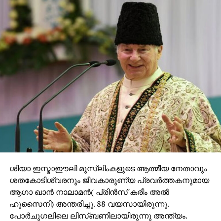
ശിയാ ഇസ്മാഈലി മുസ്‌ലിംകളുടെ ആത്മീയ നേതാവും
ശതകോടിശ്വരനും ജീവകാരുണ്യ പ്രവര്‍ത്തകനുമായ
ആഗാ ഖാന്‍ നാലാമന്‍( പ്രിന്‍സ് കരീം അല്‍
ഹുസൈനി) അന്തരിച്ചു. 88 വയസായിരുന്നു.
പോര്‍ചുഗലിലെ ലിസ്ബണിലായിരുന്നു അന്ത്യം.