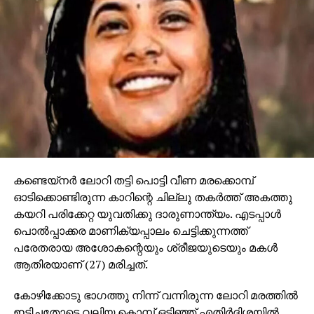
ഈ മാസമാദ്യം മിസ് യൂണിവേഴ്‌സ് 2025 മത്സരത്തില്‍
അതിന്റെ തായ്ലന്‍ഡ് ഡയറക്ടര്‍ നവത്
ഇറ്റ്സരഗ്രിസില്‍ മിസ് മെക്സിക്കോ ഫാത്തിമ
ബോഷിനോട് ഒരു പ്രീ-പേജന്റ് പരിപാടിയില്‍
ആക്രോശിച്ചപ്പോള്‍ അത് പൊട്ടിത്തെറിച്ചു.
നവംബര്‍ 4 ന് മിസ് യൂണിവേഴ്‌സ്
മത്സരാര്‍ത്ഥികളുമായുള്ള കൂടിക്കാഴ്ചയില്‍,
ബാങ്കോക്കില്‍ നടന്ന 74-ാമത് മിസ്സ് യൂണിവേഴ്‌സ്
മത്സരത്തിന്റെ അവതാരകയായി തിരഞ്ഞെടുക്കപ്പെട്ട
ഇറ്റ്‌സരഗ്രിസില്‍, സൗന്ദര്യമത്സരത്തിന്റെ
കണ്ടെയ്‌നര്‍ ലോറി തട്ടി പൊട്ടി വീണ മരക്കൊമ്പ്
പ്രൊമോഷണല്‍ പരിപാടിയില്‍ പങ്കെടുത്തില്ലെന്ന്
ഓടിക്കൊണ്ടിരുന്ന കാറിന്റെ ചില്ലു തകര്‍ത്ത് അകത്തു
ആരോപിച്ച് ബോഷിനോട് പറഞ്ഞു.
കയറി പരിക്കേറ്റ യുവതിക്കു ദാരുണാന്ത്യം. എടപ്പാള്‍
പൊല്‍പ്പാക്കര മാണിക്യപ്പാലം ചെട്ടിക്കുന്നത്ത്
മിസ്സ് യൂണിവേഴ്സ് തായ്ലന്‍ഡിന്റെ ഫേസ്ബുക്ക് ലൈവ്
പരേതരായ അശോകന്റെയും ശ്രീജയുടെയും മകള്‍
സ്ട്രീമില്‍ പകര്‍ത്തിയ ഏറ്റുമുട്ടലില്‍, ഇറ്റ്‌സരഗ്രിസില്‍
ആതിരയാണ് (27) മരിച്ചത്.
ബോഷുമായി വഴക്കിടുന്നതും മിസ് മെക്സിക്കോ ടീമിനെ
വിമര്‍ശിക്കുന്നതും കണ്ടു.
കോഴിക്കോടു ഭാഗത്തു നിന്ന് വന്നിരുന്ന ലോറി മരത്തില്‍
ഇടിച്ചതോടെ വലിയ കൊമ്പ് ഒടിഞ്ഞ് എതിര്‍ദിശയില്‍