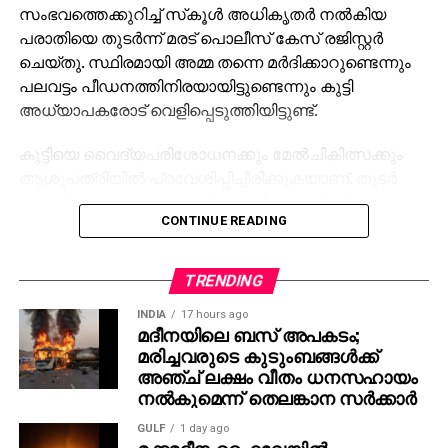
സംഭവത്തെക്കുറിച്ച് സ്‌കൂള്‍ അധികൃതര്‍ നല്‍കിയ
പരാതിയെ തുടര്‍ന്ന് മരട് പൊലീസ് കേസ് രജിസ്റ്റര്‍
ചെയ്തു. സ്ഥിരമായി അമ്മ തന്നെ മര്‍ദിക്കാറുണ്ടെന്നും
പലവട്ടം പീഡനത്തിനിരയായിട്ടുണ്ടെന്നും കുട്ടി
അധ്യാപകരോട് വെളിപ്പെടുത്തിയിട്ടുണ്ട്.
കുട്ടിയെ വൈദ്യപരിശോധനക്കും മേല്‍ചികിത്സക്കും
ആശുപത്രിയില്‍ പ്രവേശിപ്പിച്ചിരിക്കുകയാണ്. തുടര്‍
നടപടികള്‍ തുടരുന്നതായി പൊലീസ് അറിയിച്ചു.
CONTINUE READING
TRENDING
INDIA
17 hours ago
മദീനയിലെ ബസ് അപകടം;
മരിച്ചവരുടെ കുടുംബങ്ങള്‍ക്ക്
അഞ്ച് ലക്ഷം വീതം ധനസഹായം
നല്‍കുമെന്ന് തെലങ്കാന സര്‍ക്കാര്‍
GULF
1 day ago
മക്കമദീന ഹൈവേയില്‍