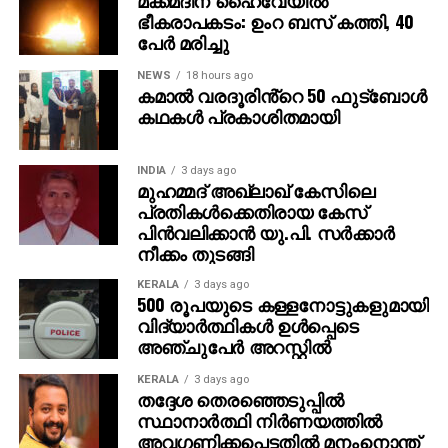
ഭീകരാപകടം: ഉംറ ബസ് കത്തി, 40
പേര്‍ മരിച്ചു
NEWS
18 hours ago
കമാൽ വരദൂരിൻ്റെ 50 ഫുട്ബോൾ
കഥകൾ പ്രകാശിതമായി
INDIA
3 days ago
മുഹമ്മദ് അഖ്‌ലാഖ് കേസിലെ
പ്രതികള്‍ക്കെതിരായ കേസ്
പിന്‍വലിക്കാന്‍ യു.പി. സര്‍ക്കാര്‍
നീക്കം തുടങ്ങി
KERALA
3 days ago
500 രൂപയുടെ കള്ളനോട്ടുകളുമായി
വിദ്യാര്‍ത്ഥികള്‍ ഉള്‍പ്പെടെ
അഞ്ചുപേര്‍ അറസ്റ്റില്‍
KERALA
3 days ago
തദ്ദേശ തെരഞ്ഞെടുപ്പില്‍
സ്ഥാനാര്‍ത്ഥി നിര്‍ണയത്തില്‍
അവഗണിക്കപ്പെട്ടതില്‍ മനംനൊന്ത്