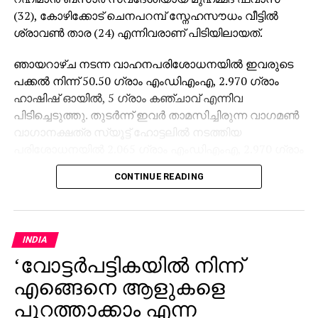
(32), കോഴിക്കോട് ചെനപറമ്പ് സ്നേഹസൗധം വീട്ടില്‍
ശ്രാവണ്‍ താര (24) എന്നിവരാണ് പിടിയിലായത്.
ഞായറാഴ്ച നടന്ന വാഹനപരിശോധനയില്‍ ഇവരുടെ
പക്കല്‍ നിന്ന് 50.50 ഗ്രാം എംഡിഎംഎ, 2.970 ഗ്രാം
ഹാഷിഷ് ഓയില്‍, 5 ഗ്രാം കഞ്ചാവ് എന്നിവ
പിടിച്ചെടുത്തു. തുടര്‍ന്ന് ഇവര്‍ താമസിച്ചിരുന്ന വാഗമണ്‍
വാഗാനക്ഷത്ര സ്യൂട്ട് ഹോട്ടലില്‍ നടത്തിയ
പരിശോധനയില്‍ 2.065 ഗ്രാം എംഡിഎംഎ, 2.970 ഗ്രാം
ഹാഷിഷ് ഓയില്‍, 3,75,000 പണവും കൂടി കണ്ടെത്തി.
CONTINUE READING
2025 നവംബര്‍ 11ന് ആലപ്പുഴ അരൂരില്‍ വച്ച് 430 ഗ്രാം
എംഡിഎംഎയുമായി അറസ്റ്റിലായ ശ്രീമോന്റെ
ഭാര്യയാണ് ശ്രാവണ്‍ താര. ശ്രീമോന്‍ നിലവില്‍
മയക്കുമരുന്ന് കേസില്‍ ജയിലിലാണ്. മുഹമ്മദ്
INDIA
ഫവാസിനെതിരെയും നിരവധി മയക്കുമരുന്നുകടത്ത്
‘വോട്ടര്‍പട്ടികയില്‍ നിന്ന്
കേസുകള്‍ നിലവിലുണ്ടന്ന് എക്സൈസ് അറിയിച്ചു.
എങ്ങെനെ ആളുകളെ
ആലപ്പുഴയിലെ കേസുമായി ബന്ധപ്പെട്ട് ഒളിവില്‍
പുറത്താക്കാം എന്ന
കഴിയുന്നതിനാലാണ് ഇവര്‍ വാഗമണ്ണില്‍