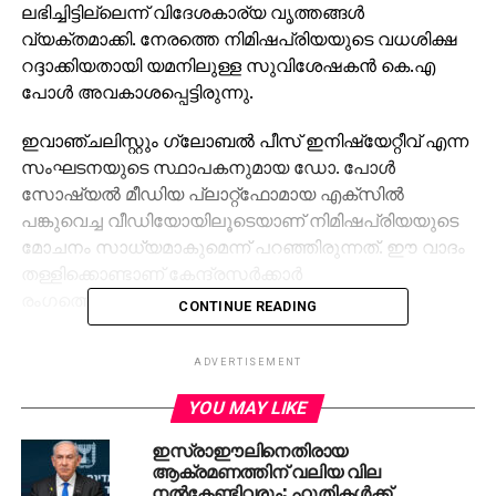
ലഭിച്ചിട്ടില്ലെന്ന് വിദേശകാര്യ വൃത്തങ്ങള്‍
വ്യക്തമാക്കി. നേരത്തെ നിമിഷപ്രിയയുടെ വധശിക്ഷ
റദ്ദാക്കിയതായി യമനിലുള്ള സുവിശേഷകന്‍ കെ.എ
പോള്‍ അവകാശപ്പെട്ടിരുന്നു.
ഇവാഞ്ചലിസ്റ്റും ഗ്ലോബല്‍ പീസ് ഇനിഷ്യേറ്റീവ് എന്ന
സംഘടനയുടെ സ്ഥാപകനുമായ ഡോ. പോള്‍
സോഷ്യല്‍ മീഡിയ പ്ലാറ്റ്‌ഫോമായ എക്‌സില്‍
പങ്കുവെച്ച വീഡിയോയിലൂടെയാണ് നിമിഷപ്രിയയുടെ
മോചനം സാധ്യമാകുമെന്ന് പറഞ്ഞിരുന്നത്. ഈ വാദം
തള്ളിക്കൊണ്ടാണ് കേന്ദ്രസര്‍ക്കാര്‍
രംഗത്തെത്തിയിരിക്കുന്നത്.
CONTINUE READING
കേസില്‍ കൂടുതല്‍ നീക്കങ്ങളൊന്നും നടന്നിട്ടില്ലെന്ന്
ADVERTISEMENT
സര്‍ക്കാര്‍ അറിയിച്ചു. അതേസമയം ഡോ. പോളിന്റെ
അവകാശവാദം വ്യാജമാണെന്ന് യമനില്‍
YOU MAY LIKE
നിമിഷപ്രിയയുടെ മോചനത്തിനായി പ്രവര്‍ത്തിക്കുന്ന
ഇസ്രാഈലിനെതിരായ
സാമുവല്‍ ജെറോമും പറഞ്ഞിരുന്നു.
ആക്രമണത്തിന് വലിയ വില
നല്‍കേണ്ടിവരും: ഹൂതികള്‍ക്ക്