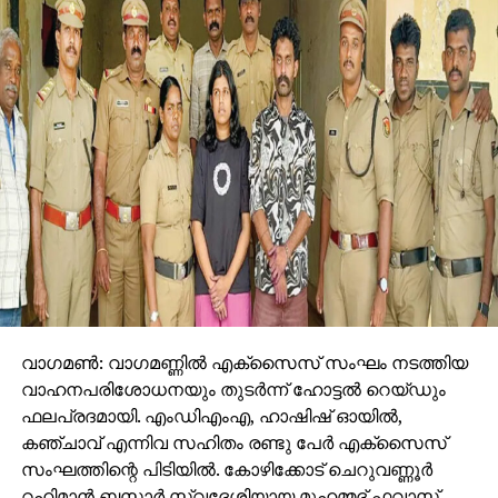
വാഗമണ്‍: വാഗമണ്ണില്‍ എക്സൈസ് സംഘം നടത്തിയ
വാഹനപരിശോധനയും തുടര്‍ന്ന് ഹോട്ടല്‍ റെയ്ഡും
ഫലപ്രദമായി. എംഡിഎംഎ, ഹാഷിഷ് ഓയില്‍,
കഞ്ചാവ് എന്നിവ സഹിതം രണ്ടു പേര്‍ എക്സൈസ്
സംഘത്തിന്റെ പിടിയില്‍. കോഴിക്കോട് ചെറുവണ്ണൂര്‍
റഹിമാന്‍ ബസാര്‍ സ്വദേശിയായ മുഹമ്മദ് ഫവാസ്