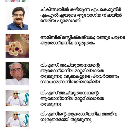
JAGJIT SINGH DALLEWAL
ചികിത്സയില്‍ കഴിയുന്ന എം.കെ.മുനീര്‍
എംഎല്‍എയുടെ ആരോഗ്യ നിലയില്‍
UP NEXT
നേരിയ പുരോഗതി
അസമിലെ ഖനിയില്‍ ഉണ്ടായ അപകടം; ഒരാളുടെ
മൃതദേഹം കണ്ടെത്തി
അമീബിക് മസ്തിഷ്‌കജ്വരം; രണ്ടുപേരുടെ
DON'T MISS
സംസ്ഥാനത്ത് സ്വര്‍ണവിലയില്‍ നേരിയ വര്‍ധന
ആരോഗ്യനില ഗുരുതരം
വി.എസ്. അച്യുതാനന്ദന്റെ
ആരോഗ്യനില മാറ്റമില്ലാതെ
തുടരുന്നു; വൃക്കകളുടെ പ്രവര്‍ത്തനം
സാധാരണ നിലയിലായില്ല
വി.എസ് അച്യുതാനന്ദന്റെ
ആരോഗ്യനില മാറ്റമില്ലാതെ
തുടരുന്നു
വി.എസിന്റെ ആരോഗ്യനില അതീവ
ഗുരുതരമായി തുടരുന്നു