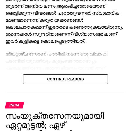
തുടര്‍ന്ന് അന്വേഷണം ആരംഭിച്ചതോടെയാണ്
ഞെട്ടിക്കുന്ന വിവരങ്ങള്‍ പുറത്തുവന്നത്. സ്വാഭാവിക
മരണമാണെന്ന് കരുതിയ മരണങ്ങള്‍
കൊലപാതകമെന്ന് ഇതോടെ കണ്ടെത്തുകയായിരുന്നു.
തന്നെക്കാള്‍ സുന്ദരിയാണെന്ന് വിശ്യാസത്തിലാണ്
ഇവര്‍ കുട്ടികളെ കൊലപ്പെടുത്തിയത്.
തിങ്കളാഴ്ച സോണിപത്തില്‍ നടന്ന ഒരു വിവാഹ
ചടങ്ങില്‍ യുവതിയും കുടുംബത്തോടൊപ്പം
പങ്കെടുത്തിരുന്നു. അന്നേ ദിവസം യുവതി ആറ്
വയസ്സുകാരിയായ വിധി എന്ന കുട്ടിയെ വാട്ടര്‍ ടബ്ബില്‍
CONTINUE READING
മുക്കിക്കൊലപ്പെടുത്തുകയായിരുന്നു.
പൊലീസ് പറയുന്നതനുസരിച്ച്, പൂനം 2023 ല്‍ തന്റെ
മകന്‍ ഉള്‍പ്പെടെ മൂന്ന് കുട്ടികളെ
INDIA
കൊലപ്പെടുത്തിയിരുന്നു. മൂന്നുപേരെയും ഒരേ രീതിയില്‍
സംയുക്തസേനയുമായി
വെള്ളത്തില്‍ മുക്കിക്കൊല്ലുകയായിരുന്നു.
ഏറ്റമുട്ടല്‍; ഏഴ്
പാനിപ്പത്തിലെ ഒരു ബന്ധുവിന്റെ വിവാഹത്തില്‍