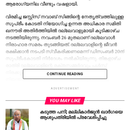
ആരോഗ്യനില വീണ്ടും വഷളായി.
വിരമിച്ച ജസ്റ്റിസ് നവാബ് സിങ്ങിന്റെ നേതൃത്വത്തിലുള്ള
സുപ്രീം കോടതി നിയോഗിച്ച ഉന്നത അധികാര സമിതി
ഖനൗരി അതിര്‍ത്തിയില്‍ ദല്ലേവാളുമായി കൂടിക്കാഴ്ച
നടത്തിയിരുന്നു. നവംബര്‍ 26 മുതലാണ് ദല്ലേവാള്‍
നിരാഹാര സമരം തുടങ്ങിയത്. ദല്ലേവാളിന്റെ ജീവന്‍
രക്ഷിക്കാന്‍ നടപടി സ്വീകരിക്കണമെന്ന് ഡിസംബര്‍ 20ന്
സുപ്രീംകോടതി നിര്‍ദേശം നല്‍കിയിരുന്നു. തിങ്കളാഴ്ച
രാത്രി ദല്ലേവാളിന്റെ രക്തസമ്മര്‍ദവും പള്‍സ്
നിരക്കും കുറഞ്ഞിരുന്നു. സ്ഥിതി
CONTINUE READING
നിയന്ത്രണവിധേയമാണെങ്കിലും അദ്ദേഹത്തിന്റെ
ആരോഗ്യ നിലയില്‍ ഡോക്ടര്‍മാര്‍ ആശങ്ക
ADVERTISEMENT
പ്രകടിപ്പിക്കുന്നുണ്ട്. അദ്ദേഹം വൈദ്യചികിത്സ
നിഷേധിക്കുന്നുണ്ടെങ്കിലും കര്‍ഷക സമരസ്ഥലത്ത്
YOU MAY LIKE
എമര്‍ജന്‍സി ടീമുകള്‍ സജ്ജമാണെന്നും ഡോക്ടര്‍മാര്‍
കടുത്ത പനി; മല്ലികാര്‍ജുന്‍ ഖാര്‍ഗയെ
അറിയിച്ചു.
ആശുപത്രിയില്‍ പ്രവേശിപ്പിച്ചു
RELATED TOPICS:
FARMERSPROTEST
HEALTH CONDITION