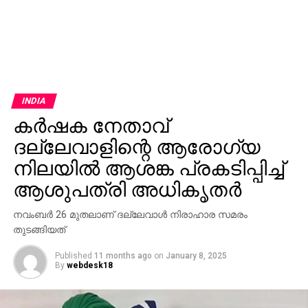
INDIA
കര്‍ഷക നേതാവ്
ദല്ലേവാളിന്റെ ആരോഗ്യ
നിലയില്‍ ആശങ്ക പ്രകടിപ്പിച്ച്
ആശുപത്രി അധികൃതര്‍
നവംബര്‍ 26 മുതലാണ് ദല്ലേവാള്‍ നിരാഹാര സമരം
തുടങ്ങിയത്
Published
11 months ago
on
January 8, 2025
By
webdesk18