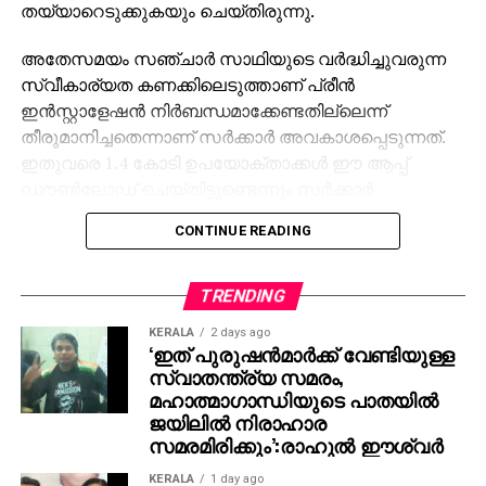
തയ്യാറെടുക്കുകയും ചെയ്തിരുന്നു.
അതേസമയം സഞ്ചാര്‍ സാഥിയുടെ വര്‍ദ്ധിച്ചുവരുന്ന
സ്വീകാര്യത കണക്കിലെടുത്താണ് പ്രീന്‍
ഇന്‍സ്റ്റാളേഷന്‍ നിര്‍ബന്ധമാക്കേണ്ടതില്ലെന്ന്
തീരുമാനിച്ചതെന്നാണ് സര്‍ക്കാര്‍ അവകാശപ്പെടുന്നത്.
ഇതുവരെ 1.4 കോടി ഉപയോക്താക്കള്‍ ഈ ആപ്പ്
ഡൗണ്‍ലോഡ് ചെയ്തിട്ടുണ്ടെന്നും സര്‍ക്കാര്‍
അവകാശപ്പെട്ടു.
CONTINUE READING
ആപ്പിനെതിരെ വ്യാപക വിമര്‍ശനമാണ് ഉയര്‍ന്നത്.
പൗരന്മാരുടെ സ്വകാര്യതയിലേക്ക് കടന്നുകയറാനും
TRENDING
നിയന്ത്രിക്കാനുമുള്ള നീക്കമാണിതെന്ന് പ്രതിപക്ഷം
KERALA
2 days ago
ആരോപിച്ചിരുന്നു. പെഗാസസ് ഉപയോഗിച്ച് രാജ്യത്തെ
‘ഇത് പുരുഷന്‍മാര്‍ക്ക് വേണ്ടിയുള്ള
പൗരപ്രമുഖരെ നിയന്ത്രിക്കാന്‍ ശ്രമിച്ചതുപോലുള്ള
സ്വാതന്ത്ര്യ സമരം,
നീക്കമാണിതെന്നും ആപ്പ് മൊബൈലുകളില്‍ മുന്‍കൂട്ടി
മഹാത്മാഗാന്ധിയുടെ പാതയില്‍
ഇന്‍സ്റ്റാള്‍ ചെയ്യാനുള്ള ഏകപക്ഷീയമായ നിര്‍ദേശം
ജയിലില്‍ നിരാഹാര
സമരമിരിക്കും’:രാഹുല്‍ ഈശ്വര്‍
സ്വേച്ഛാധിപത്യത്തിന് സമാനമാണെന്നും പ്രതിപക്ഷം
കുറ്റപ്പെടുത്തി.
KERALA
1 day ago