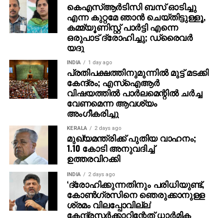
കെഎസ്ആര്‍ടിസി ബസ് ഓടിച്ചു
പുതുതായിറങ്ങുന്ന മൊബൈല്‍ ഫോണുകളിലെല്ലാം
എന്ന കുറ്റമേ ഞാന്‍ ചെയ്തിട്ടുള്ളൂ,
കമ്മ്യൂണിസ്റ്റ് പാര്‍ട്ടി എന്നെ
സൈബര്‍ സുരക്ഷ മുന്‍നിര്‍ത്തി കേന്ദ്രസര്‍ക്കാരിന്റെ
ഒരുപാട് ദ്രോഹിച്ചു; ഡ്രൈവര്‍
‘സഞ്ചാര്‍ സാഥി’ ആപ്പ് ഉത്പാദനസമയത്ത്
യദു
ഉള്‍പ്പെടുത്തണമെന്നായിരുന്നു കേന്ദ്ര സര്‍ക്കാര്‍
ആദ്യം ഉത്തരവ് ഇറക്കിയിരുന്നത്.
INDIA
1 day ago
പ്രതിപക്ഷത്തിനുമുന്നില്‍ മുട്ട് മടക്കി
കേന്ദ്രം; എസ്ഐആർ
വിഷയത്തിൽ പാർലമെന്റിൽ ചർച്ച
വേണമെന്ന ആവശ്യം
അംഗീകരിച്ചു
KERALA
2 days ago
മുഖ്യമന്ത്രിക്ക് പുതിയ വാഹനം;
1.10 കോടി അനുവദിച്ച്
ഉത്തരവിറക്കി
INDIA
2 days ago
‘ദ്രോഹിക്കുന്നതിനും പരിധിയുണ്ട്,
കോണ്‍ഗ്രസിനെ ഞെരുക്കാനുള്ള
ശ്രമം വിലപ്പോവില്ല’
കേന്ദ്രസര്‍ക്കാറിന്റേത് ധാര്‍മിക