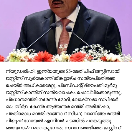
അവര്‍ സിം കാര്‍ഡും അക്കൗണ്ടും സഞ്ജീവിന്
കൈമാറിയതാണെന്ന് സമ്മതിച്ചു.
തുടര്‍ന്ന്, തട്ടിപ്പ് പ്രവര്‍ത്തനങ്ങള്‍ക്കായി ഉപയോഗിച്ച
മറ്റൊരു നമ്പറിന്റെ ഉടമയായ ശിവം രോഹില്ലയും
അമര്‍ കോളനിയില്‍ നിന്ന് പൊലീസിന്റെ
കസ്റ്റഡിയിലായി.
മയൂര്‍ വിഹാര്‍ ഫേസ്-3 ആസ്ഥാനമായാണ് സംഘം
പ്രവര്‍ത്തിച്ചിരുന്നത്. ആകര്‍ഷകമായ ജോലി
ന്യൂഡല്‍ഹി: ഇന്ത്യയുടെ 53-ാമത് ചീഫ് ജസ്റ്റിസായി
അവസരങ്ങള്‍ വാഗ്ദാനം ചെയ്ത് ഇരകളെ വലയില്‍
ജസ്റ്റിസ് സൂര്യകാന്ത് തിങ്കളാഴ്ച സത്യപ്രതിജ്ഞ
വീഴ്ത്താന്‍ ടെലികോളിംഗ് ജീവനക്കാരെ ആലം
ചെയ്ത് അധികാരമേറ്റു. പ്രസിഡന്റ് ദ്രൗപതി മുര്‍മു
നിയമിച്ചിരുന്നു. വ്യാജ കമ്പനികളുടെ പേരില്‍
ജസ്റ്റിസ് കാന്തിന് സത്യവാചകം ചൊല്ലിക്കൊടുത്തു.
ഓഫറുകള്‍ നല്‍കി സാങ്കേതിക വിദ്യ ദുരുപയോഗം
പ്രധാനമന്ത്രി നരേന്ദ്ര മോദി, ലോക്സഭാ സ്പീക്കര്‍
ചെയ്തായിരുന്നു തട്ടിപ്പ് നടത്തിയത്.
ഓം ബിര്‍ള, കേന്ദ്ര ആഭ്യന്തര മന്ത്രി അമിത് ഷാ,
പ്രതിരോധ മന്ത്രി രാജ്നാഥ് സിംഗ്, വാണിജ്യ മന്ത്രി
ഡി.സി.പി (സൗത്ത്-ഈസ്റ്റ്) ഡോ. ഹേമന്ത് തിവാരിയുടെ
പിയൂഷ് ഗോയല്‍ എന്നിവര്‍ ചടങ്ങില്‍ പങ്കെടുത്തു.
വിവരമനുസരിച്ച്, ഇതുവരെ 300 തട്ടിപ്പ് ഇരകളെ
ഞായറാഴ്ച വൈകുന്നേരം സ്ഥാനമൊഴിഞ്ഞ ജസ്റ്റിസ്
കണ്ടെത്തിയിട്ടുണ്ട്. മൂന്നു കോടി രൂപയുടെ