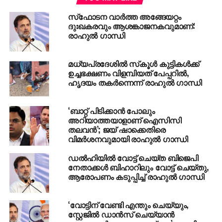
രാജ്യത്ത് ഇപ്പോള്‍ ഏകാധിപത്യത്തിനാണ് മുന്‍തൂക്കം.
സ്‌ഫോടന വാര്‍ത്ത അങ്ങേയറ്റം
ഇതിനെല്ലാം തടയിടാന്‍ കോണ്‍ഗ്രസിന് മാത്രമേ
ദുഃഖകരവും ആശങ്കാജനകവുമാണ്:
കഴിയുകയുള്ളു എന്നും രാഹുല്‍ പറഞ്ഞു. തുടര്‍ന്ന്
രാഹുല്‍ ഗാന്ധി
പ്രസംഗിച്ച മല്ലികാര്‍ജുന്‍ ഖാര്‍ഗെ പുതിയ
ആസ്ഥാനമന്ദിരത്തിലെ ലൈബ്രറി ഹാളിന് മന്‍മോഹന്‍
മധ്യപ്രദേശില്‍ സ്‌കൂള്‍ കുട്ടികള്‍ക്ക്
സിങിന്റെ പേര് നല്‍കുകയാണെന്ന് അറിയിച്ചു.
ഉച്ചഭക്ഷണം വിളമ്പിയത്‌ പേപ്പറില്‍,
ഹൃദയം തകര്‍ന്നെന്ന് രാഹുല്‍ ഗാന്ധി
RELATED TOPICS:
NEWS
RAHUL GANDHI
‘ബാറ്റ് പിടിക്കാൻ പോലും
UP NEXT
അറിയാത്തയാളാണ് ഐസിസി
കേരളം ആചാരവിശ്വാസികളുടെ ഭരണത്തില്‍,
തലവൻ’; ജയ് ഷാക്കെതിരെ
കുറിയും കുടുമയും പൂണൂലുമിട്ട് മുഖ്യമന്ത്രിയും
വിമർശനവുമായി രാഹുൽ ഗാന്ധി
പരിവാരങ്ങളും എഴുന്നള്ളട്ടെ!’, കടുത്ത
വിമര്‍ശനവുമായി ഇടത് ചിന്തകന്‍ ഡോ. ആസാദ്‌
ഡല്‍ഹിയില്‍ വോട്ട് ചെയ്ത ബിജെപി
നേതാക്കള്‍ ബിഹാറിലും വോട്ട് ചെയ്തു,
DON'T MISS
ആരോപണം കടുപ്പിച്ച് രാഹുല്‍ ഗാന്ധി
കല്ലറ തുറക്കുന്നതില്‍ പേടി എന്തിനെന്ന്
നെയ്യാറ്റിന്‍കര ഗോപന്റെ കുടുംബത്തോട്
ഹൈക്കോടതി
‘വോട്ടിന് വേണ്ടി എന്തും ചെയ്യും,
സ്റ്റേജിൽ ഡാൻസ് ചെയ്യാൻ