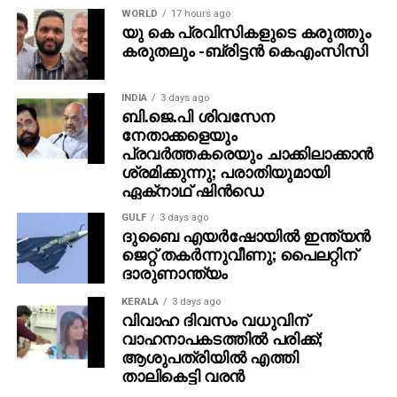
WORLD
17 hours ago
ജോഷിനയുടെ മകളുടെ വിവാഹത്തിന് ഇമ്രാന്‍
യു കെ പ്രവിസികളുടെ കരുത്തും
സഹായിച്ചിരുന്നതും ഇരുവരും പലപ്പോഴും
കരുതലും -ബ്രിട്ടൻ കെഎംസിസി
കണ്ടുമുട്ടിയതുമാണ് ബന്ധം വളരാന്‍ കാരണമായത്.
നവംബര്‍ 10ന് തന്റെ പേരക്കുട്ടിയുടെ വിവാഹച്ചടങ്ങില്‍
INDIA
3 days ago
പങ്കെടുക്കാന്‍ ജോഷിന കൊല്‍ക്കത്തയില്‍ നിന്ന്
ബി.ജെ.പി ശിവസേന
ആഗ്രയില്‍ എത്തിയിരുന്നു. ഇമ്രാന്റെ വീട്ടിലും അവര്‍
നേതാക്കളെയും
പോയിരുന്നു. ഈ സന്ദര്‍ശനത്തിനിടെയാണ് സ്ത്രീ
പ്രവര്‍ത്തകരെയും ചാക്കിലാക്കാന്‍
ഇമ്രാനോട് വിവാഹതാല്‍പര്യം പ്രകടിപ്പിച്ചതെന്നും
ശ്രമിക്കുന്നു; പരാതിയുമായി
ഏക്‌നാഥ് ഷിന്‍ഡെ
എന്നാല്‍ തനിക്ക് ഭാര്യയും മക്കളുമുള്ളതിനാല്‍
ഇമ്രാന്‍ അത് നിരസിച്ചുവെന്നും പൊലീസ്
GULF
3 days ago
വ്യക്തമാക്കി.
ദുബൈ എയര്‍ഷോയില്‍ ഇന്ത്യന്‍
ജെറ്റ് തകര്‍ന്നുവീണു; പൈലറ്റിന്
ദാരുണാന്ത്യം
നവംബര്‍ 13ന് ജോഷിനയെ കൊല്‍ക്കത്തയിലേക്ക്
മടങ്ങാന്‍ സഹായിക്കുന്നതിനായി ഇരുവരും ഒരുമിച്ച്
KERALA
3 days ago
യാത്ര തുടങ്ങി. എന്നാല്‍ ഹാഥ്‌റസിലെ നാഗ്ല ഭൂസ്
വിവാഹ ദിവസം വധുവിന്
ട്രൈസെക്ഷനില്‍ ഇറങ്ങിയ ഇമ്രാന്‍ ഇവിടെവച്ച്
വാഹനാപകടത്തില്‍ പരിക്ക്;
ആശുപത്രിയില്‍ എത്തി
സ്ത്രീയെ കഴുത്തുഞെരിച്ച് കൊലപ്പെടുത്തിയതായും
താലികെട്ടി വരന്‍
വസ്ത്രങ്ങള്‍ കീറിമുറിച്ച് മറ്റൊരാളുടെ ആക്രമണമായി