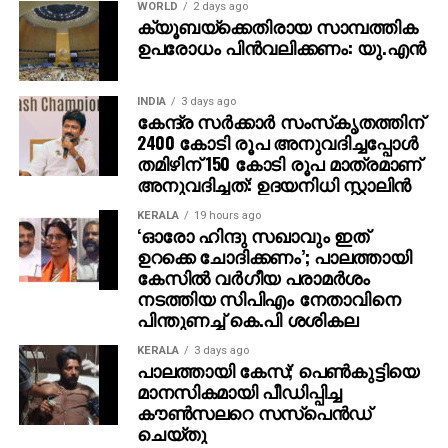
തോന്നിക്കാന്‍ ശ്രമിച്ചതായും ഇയാള്‍ സമ്മതിച്ചു.
WORLD
2 days ago
ക്യൂബയ്ക്കെതിരായ സാമ്പത്തിക
ഉപരോധം പിന്‍വലിക്കണം: യു.എന്‍
INDIA
3 days ago
കേന്ദ്ര സര്‍ക്കാര്‍ സംസ്‌കൃതത്തിന്
2400 കോടി രൂപ അനുവദിച്ചപ്പോള്‍
തമിഴിന് 150 കോടി രൂപ മാത്രമാണ്
അനുവദിച്ചത്: ഉദയനിധി സ്റ്റാലിന്‍
KERALA
19 hours ago
‘ഓരോ ഹിന്ദു സഖാവും ഇത്
ഉറക്കെ ചോദിക്കണം’; പാലത്തായി
കേസിൽ വർഗീയ പരാമർശം
നടത്തിയ സിപിഎം നേതാവിനെ
പിന്തുണച്ച് കെ.പി ശശികല
KERALA
3 days ago
പാലത്തായി കേസ്; പെൺകുട്ടിയെ
മാനസികമായി പീഡിപ്പിച്ച
കൗൺസലറെ സസ്പെൻഡ്
ചെയ്തു