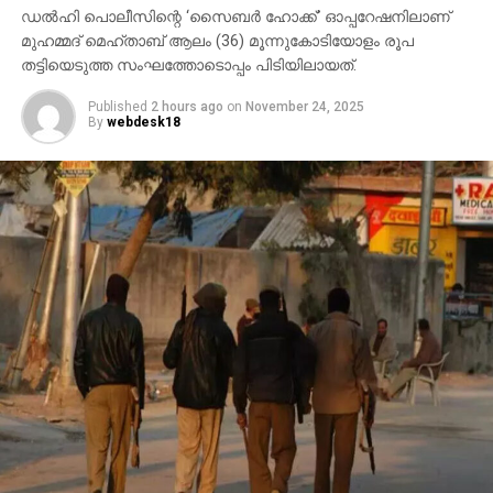
ഡല്‍ഹി പൊലീസിന്റെ ‘സൈബര്‍ ഹോക്ക്’ ഓപ്പറേഷനിലാണ്
മുഹമ്മദ് മെഹ്താബ് ആലം (36) മൂന്നുകോടിയോളം രൂപ
തട്ടിയെടുത്ത സംഘത്തോടൊപ്പം പിടിയിലായത്.
Published
2 hours ago
on
November 24, 2025
By
webdesk18