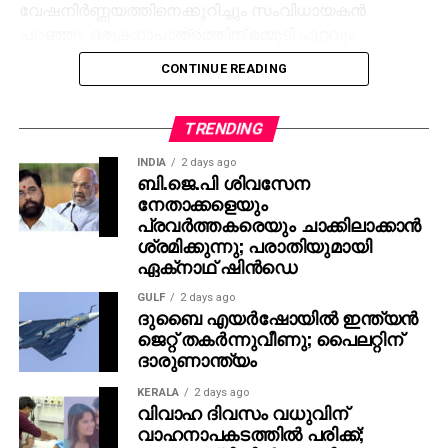
വേഷനിര്‍ണ്ണയത്തിനെക്കുറിച്ചും സംവിധായകന്‍
പറഞ്ഞു. ഒരുകഥാപാത്രത്തിന് മമ്മൂട്ടി ഏറ്റവും
അനുയോജ്യനാണെന്ന് തോന്നിയതിനാല്‍
CONTINUE READING
എക്‌സിക്യൂട്ടീവ് പ്രൊഡ്യൂസര്‍ വിവേക് ദാമോദരന്‍
വഴിയാണ് മമ്മൂട്ടിയെ സമീപിച്ചത്. ഇതിനകം തന്നെ
തങ്ങള്‍ക്ക് മനസ്സിലുണ്ടായിരുന്നതുപോലെ തന്നെയാണ്
TRENDING
പൃഥ്വിരാജും ആ വേഷം മമ്മൂക്ക ചെയ്യണം എന്ന്
INDIA
2 days ago
നിര്‍ദേശിച്ചതെന്നും അദ്ദേഹം വെളിപ്പെടുത്തി. ജിതിന്‍
ബി.ജെ.പി ശിവസേന
നേതാക്കളെയും
കെ. ജോസ് പറഞ്ഞു പോലെ, വിനായകന്‍ അവതരിപ്പിച്ച
പ്രവര്‍ത്തകരെയും ചാക്കിലാക്കാന്‍
വേഷം തന്നെയാണ് ആദ്യം പൃഥ്വിരാജിന്
ശ്രമിക്കുന്നു; പരാതിയുമായി
പരിഗണിച്ചത്. മമ്മൂട്ടി കമ്പനി നിര്‍മിച്ച ‘കളങ്കാവല്‍’
ഏക്‌നാഥ് ഷിന്‍ഡെ
നവംബര്‍ 27ന് തീയേറ്ററുകളില്‍ റിലീസ് ചെയ്യും.
GULF
2 days ago
ദുബൈ എയര്‍ഷോയില്‍ ഇന്ത്യന്‍
ജെറ്റ് തകര്‍ന്നുവീണു; പൈലറ്റിന്
ദാരുണാന്ത്യം
KERALA
2 days ago
വിവാഹ ദിവസം വധുവിന്
വാഹനാപകടത്തില്‍ പരിക്ക്;