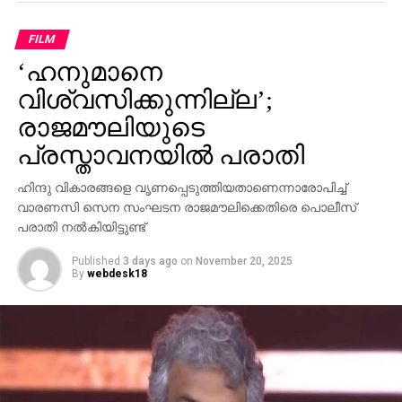
പാര്‍ട്ടിക്ക് ഒരു കുഴപ്പവുമില്ലെന്ന് പറയാന്‍ എം.വി
ഗോവിന്ദന് മാത്രമേ കഴിയൂവെന്നും വി.ഡി സതീശന്‍
FILM
പരിഹസിച്ചു. എന്തുകൊണ്ട് ദേവസ്വം ബോര്‍ഡ്
‘ഹനുമാനെ
പോറ്റിക്കെതിരെ പരാതി നല്‍കിയില്ലെന്നും പോറ്റി
കുടുങ്ങിയാല്‍ പലരും കുടുങ്ങും എന്ന് സിപിഎമ്മിന്
വിശ്വസിക്കുന്നില്ല’;
അറിയാമായിരുന്നുവെന്നും അദ്ദേഹം കൂട്ടിച്ചേര്‍ത്തു.
രാജമൗലിയുടെ
പ്രസ്താവനയില്‍ പരാതി
ഹിന്ദു വികാരങ്ങളെ വൃണപ്പെടുത്തിയതാണെന്നാരോപിച്ച്
വാരണസി സെന സംഘടന രാജമൗലിക്കെതിരെ പൊലീസ്
പരാതി നല്‍കിയിട്ടുണ്ട്
Published
3 days ago
on
November 20, 2025
By
webdesk18