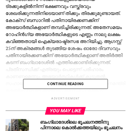
ട്രക്കുകളില്‍നിന്ന് ഭക്ഷണവും വസ്ത്രവും
ശേഖരിക്കുന്നതിനിടെയാണ് തിക്കും തിരക്കുമുണ്ടായത്.
കോക്‌സ് ബസാറില്‍ പതിനായിരക്കണക്കിന്
അഭയാര്‍ത്ഥികളാണ് തമ്പടിച്ചിരിക്കുന്നത്. അതേസമയം
റോഹിന്‍ഗ്യ അഭയാര്‍ത്ഥികളുടെ എണ്ണം നാലു ലക്ഷം
കവിഞ്ഞതായി ഐക്യരാഷ്ട്രസഭ അറിയിച്ചു. ആഗസ്റ്റ്
25ന് അക്രമങ്ങള്‍ തുടങ്ങിയ ശേഷം ഓരോ ദിവസവും
പതിനായിരക്കണക്കിന് അഭയാര്‍ത്ഥികളാണ് അതിര്‍ത്തി
കടന്ന് ബംഗ്ലാദേശില്‍ എത്തിക്കൊണ്ടിരിക്കുന്നത്.
പ്രതിസന്ധിക്ക് എത്രയും പെട്ടെന്ന് പരിഹാരം
കാണണമെന്നും അഭയാര്‍ത്ഥികള്‍ക്ക് കൂടുതല്‍
സഹായം നല്‍കണമെന്നും ബംഗ്ലാദേശ് പ്രധാനമന്ത്രി
CONTINUE READING
ഷെയ്ഖ് ഹസീന അന്താരാഷ്ട്ര സമൂഹത്തോട്
അഭ്യര്‍ത്ഥിച്ചു.
ADVERTISEMENT
YOU MAY LIKE
RELATED TOPICS:
BANGLADESH
KILLED
ROHINGYA
ROHINGYA MUSLIM
ബംഗ്ലാദേശിലെ ഭൂചലനത്തിനു
പിന്നാലെ കൊല്‍ക്കത്തയിലും ഭൂചലനം
UP NEXT