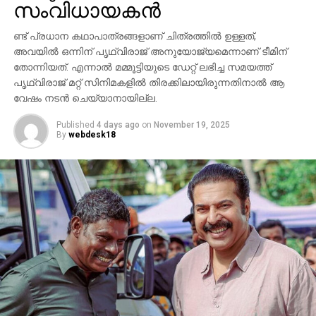
ശ്രദ്ധേയമാക്കി. ചിത്രത്തില്‍ പ്രിയങ്ക ചോപ്ര
സംവിധായകന്‍
മന്ദാകിനിയായി, പൃഥ്വിരാജ് സുകുമാരന്‍ കുംബയായി
പ്രത്യക്ഷപ്പെടും. 2027ലെ സങ്ക്രാന്തി റിലീസിനായി
ണ്ട് പ്രധാന കഥാപാത്രങ്ങളാണ് ചിത്രത്തില്‍ ഉള്ളത്,
‘വാരണസി’ ഒരുക്കപ്പെടുന്നുണ്ട്. എന്നാല്‍
അവയില്‍ ഒന്നിന് പൃഥ്വിരാജ് അനുയോജ്യമെന്നാണ് ടീമിന്
തോന്നിയത്. എന്നാല്‍ മമ്മൂട്ടിയുടെ ഡേറ്റ് ലഭിച്ച സമയത്ത്
ചിത്രത്തെക്കാള്‍ വലിയ ചര്‍ച്ചയാകുന്നത്
പൃഥ്വിരാജ് മറ്റ് സിനിമകളില്‍ തിരക്കിലായിരുന്നതിനാല്‍ ആ
സംവിധായകന്റെ പ്രസ്താവനയും അതിനുശേഷം
വേഷം നടന്‍ ചെയ്യാനായില്ല.
ഉയര്‍ന്ന പ്രതിഷേധങ്ങളുമാണ്.
Published
4 days ago
on
November 19, 2025
By
webdesk18