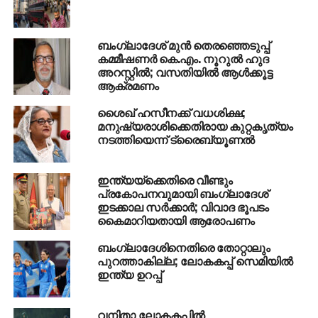
റോഹിന്‍ഗ്യ അഭയാര്‍ത്ഥി ക്യാമ്പില്‍ തിക്കും
തിരക്കും; മൂന്നു മരണം
ബംഗ്ലാദേശ് മുന്‍ തെരഞ്ഞെടുപ്പ്
DON'T MISS
കമ്മീഷണര്‍ കെ.എം. നൂറുല്‍ ഹുദ
ലണ്ടന്‍ സ്‌ഫോടനം: പതിനെട്ടുകാരന്‍ അറസ്റ്റില്‍
അറസ്റ്റില്‍; വസതിയില്‍ ആള്‍ക്കൂട്ട
ആക്രമണം
ശൈഖ് ഹസീനക്ക് വധശിക്ഷ;
മനുഷ്യരാശിക്കെതിരായ കുറ്റകൃത്യം
നടത്തിയെന്ന് ട്രൈബ്യൂണല്‍
ഇന്ത്യയ്ക്കെതിരെ വീണ്ടും
പ്രകോപനവുമായി ബംഗ്ലാദേശ്
ഇടക്കാല സര്‍ക്കാര്‍; വിവാദ ഭൂപടം
കൈമാറിയതായി ആരോപണം
ബംഗ്ലാദേശിനെതിരെ തോറ്റാലും
പുറത്താകില്ല; ലോകകപ്പ് സെമിയില്‍
ഇന്ത്യ ഉറപ്പ്
വനിതാ ലോകകപ്പില്‍