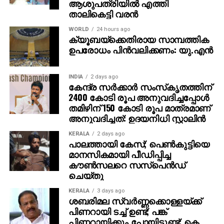
ആശുപത്രിയില്‍ എത്തി
താലികെട്ടി വരന്‍
WORLD
24 hours ago
ക്യൂബയ്ക്കെതിരായ സാമ്പത്തിക
ഉപരോധം പിന്‍വലിക്കണം: യു.എന്‍
INDIA
2 days ago
കേന്ദ്ര സര്‍ക്കാര്‍ സംസ്‌കൃതത്തിന്
2400 കോടി രൂപ അനുവദിച്ചപ്പോള്‍
തമിഴിന് 150 കോടി രൂപ മാത്രമാണ്
അനുവദിച്ചത്: ഉദയനിധി സ്റ്റാലിന്‍
KERALA
2 days ago
പാലത്തായി കേസ്; പെൺകുട്ടിയെ
മാനസികമായി പീഡിപ്പിച്ച
കൗൺസലറെ സസ്പെൻഡ്
ചെയ്തു
KERALA
3 days ago
ശബരിമല സ്വര്‍ണ്ണക്കൊള്ളയ്ക്ക്
പിണറായി ടച്ച് ഉണ്ട്; പങ്ക്
പിണറായിക്കും പോയിട്ടുണ്ട്: കെ