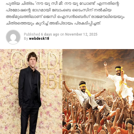
പുതിയ ചിത്രം ‘നൗ യു സീ മീ: നൗ യു ഡോണ്ട്’ എന്നതിന്റെ
മണികര്‍ണികാ ഘട്ട് തുടങ്ങിയ ഭീമാകാര
പ്രമോഷന്റെ ഭാഗമായി ബോംബെ ടൈംസിന് നല്‍കിയ
ദൃശ്യവിശേഷങ്ങള്‍ അതിശയത്തോടെ
അഭിമുഖത്തിലാണ് ജെസി ഐസന്‍ബെര്‍ഗ് രാജമൗലിയെയും
അവതരിപ്പിക്കുന്നു.
ചിത്രത്തെയും കുറിച്ച് അഭിപ്രായം പ്രകടിപ്പിച്ചത്.
കയ്യില്‍ ത്രിശൂലം പിടിച്ച് കാളയുടെ പുറത്ത്
Published
6 days ago
on
November 12, 2025
സവാരിയുമായി എത്തുന്ന രുദ്രയായി മഹേഷ്
By
webdesk18
ബാബുവിന്റെ എന്‍ട്രിയാണ് ട്രെയിലറിന്റെ ഹൈലൈറ്റ്.
അതേപോലെ, വേദിയിലേക്കും മഹേഷ് ബാബു
കാളപ്പുറത്ത് സവാരിയായി എത്തിയപ്പോള്‍ 60,000-
ത്തിലധികം പ്രേക്ഷകര്‍ കൈയ്യടി മുഴക്കി വരവേറ്റു.
ഐമാക്‌സ് ഫോര്‍മാറ്റിലാണ് ഈ ചിത്രം ഒരുക്കുന്നത്.
അതിനാല്‍ തന്നെ തിയേറ്ററുകളില്‍ അത്ഭുതകരമായ
കാഴ്ചാനുഭവം സമ്മാനിക്കുമെന്നുറപ്പ്. ബാഹുബലി,
ഞഞഞ എന്നിവയുടെ സംവിധായകന്‍ രാജമൗലിയുടെ
ഈ ബ്രഹ്‌മാണ്ഡ പ്രോജക്റ്റ് 2027-ല്‍
തിയേറ്ററുകളിലേക്ക് എത്തും.