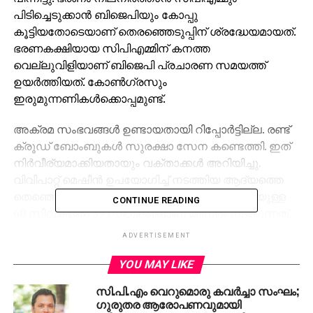
പിടിച്ചെടുക്കാന്‍ ബിജെപിയും കോപ്പു
കൂട്ടിയതോടെയാണ് തെരഞ്ഞെടുപ്പിന് ശ്രദ്ധേയമായത്.
ഭരണകക്ഷിയായ സിപിഎമ്മിന് കനത്ത
വെല്ലുവിളിയാണ് ബിജെപി പ്രചാരണ സമയത്ത്
ഉയര്‍ത്തിയത്. കോണ്‍ഗ്രസും
ഇരുമുന്നണികള്‍ക്കൊപ്പമുണ്ട്.
അക്രമ സംഭവങ്ങള്‍ ഉണ്ടായതായി റിപ്പോര്‍ട്ടില്ല. രണ്ട്
ക്രൂഡ് ബോംബുകള്‍ സുരക്ഷാ സേന കണ്ടെത്തി. ഇത്
നിര്‍വീര്യമാക്കിയതായും വക്താക്കള്‍ അറിയിച്ചു.
വിവിപാറ്റ് മെഷീന്‍ ഉപയോഗിച്ച് നടത്തിയ ആദ്യത്തെ
തെഞ്ഞെടുപ്പായിരുന്നു ത്രിപുരയിലേത്. ആകെയുള്ള
CONTINUE READING
60 സീറ്റുകളില്‍ 59 സീറ്റുകളിലാണ് മത്സരം നടക്കുന്നത്.
3214 പോളിങ് സ്‌റ്റേഷനുകളിലായാണ് വോട്ടെടുപ്പ്
ADVERTISEMENT
നടന്നത്. സിപിഎം സ്ഥാനാര്‍ത്ഥി രാമേന്ദ്ര നാരായണ്‍
ദേബ് വര്‍മയുടെ മരണത്തെ തുടര്‍ന്ന് ചറിലാം
YOU MAY LIKE
മണ്ഡലത്തിലെ വോട്ടെടുപ്പ് അടുത്ത മാസം 12 ലേക്ക്
സി.പി.എം വെറുമൊരു കവര്‍ച്ചാ സംഘം;
മാറ്റി വച്ചു. 60 സീറ്റുകളില്‍ 20 സീറ്റുകള്‍ പട്ടിക വര്‍ഗ
ഗുരുതര ആരോപണവുമായി