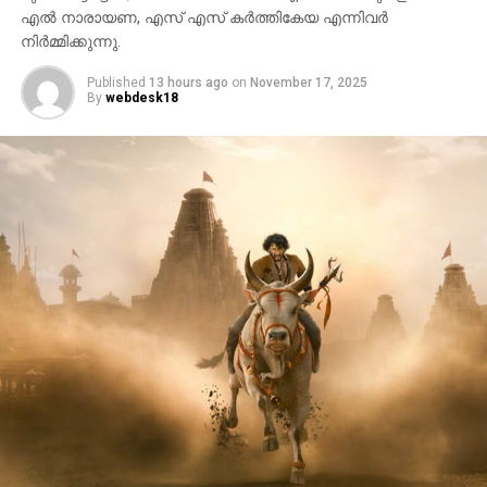
എൽ നാരായണ, എസ് എസ് കർത്തികേയ എന്നിവർ
UP NEXT
നിർമ്മിക്കുന്നു.
ദളിത് പ്രവര്‍ത്തകന്റെ മരണം: ഗുജറാത്ത്
സര്‍ക്കാറിനെതിരെ വ്യാപക പ്രതിഷേധം
Published
13 hours ago
on
November 17, 2025
By
webdesk18
DON'T MISS
കൊലക്കത്തിയോടെപ്പം പ്രതിപ്പട്ടിക; ഇതു കണ്ണൂര്‍
മോഡല്‍