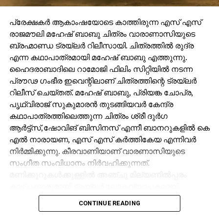
പ്രേക്ഷകർ ആകാംഷയോടെ കാത്തിരുന്ന എസ് എസ്
രാജമൗലി മഹേഷ് ബാബു ചിത്രം വാരാണാസിയുടെ
ബ്രഹ്മാണ്ഡ ട്രയ്ലർ റിലീസായി. ചിത്രത്തിൽ രുദ്ര
എന്ന കഥാപാത്രമായി മഹേഷ് ബാബു എത്തുന്നു.
ഹൈദരാബാദിലെ റാമോജി ഫിലിം സിറ്റിയിൽ നടന്ന
പ്രൗഢ ഗംഭീര ഇവെന്റിലാണ് ചിത്രത്തിന്റെ ട്രയ്ലർ
റിലീസ് ചെയ്തത്. മഹേഷ് ബാബു, പ്രിയങ്ക ചോപ്ര,
പൃഥ്വിരാജ് സുകുമാരൻ തുടങ്ങിയവർ കേന്ദ്ര
കഥാപാത്രത്തിലെത്തുന്ന ചിത്രം ശ്രീ ദുർഗ
ആർട്ട്സ്,ഷോവിങ് ബിസിനസ് എന്നീ ബാനറുകളിൽ കെ
എൽ നാരായണ, എസ് എസ് കർത്തികേയ എന്നിവർ
നിർമ്മിക്കുന്നു. കീരവാണിയാണ് വാരണാസിയുടെ
സംഗീത സംവിധാനം നിർവഹിക്കുന്നത്.
മണിക്കൂറുകൾക്കുള്ളിൽ അഞ്ചു മില്യണിൽപ്പരം
കാഴ്ചക്കാരുമായി ട്രയ്ലർ ലോകവ്യാപകമായി
ട്രെൻഡിങ്ങിൽ മുന്നിലാണ്.
CONTINUE READING