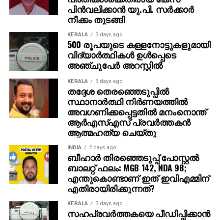
അതേസമയം, ബാഹുബലി ഒന്നും രണ്ടും ഭാഗങ്ങളും
പിന്‍വലിക്കാന്‍ യു.പി. സര്‍ക്കാര്‍
ചേര്‍ത്ത ‘ദി എപ്പിക്ക്’ തിയറ്ററുകളില്‍ ആവേശം
നീക്കം തുടങ്ങി
സൃഷ്ടിച്ചുകൊണ്ടിരിക്കുകയാണ്.
KERALA
3 days ago
500 രൂപയുടെ കള്ളനോട്ടുകളുമായി
വിദ്യാര്‍ത്ഥികള്‍ ഉള്‍പ്പെടെ
അഞ്ചുപേര്‍ അറസ്റ്റില്‍
KERALA
3 days ago
തദ്ദേശ തെരഞ്ഞെടുപ്പില്‍
സ്ഥാനാര്‍ത്ഥി നിര്‍ണയത്തില്‍
അവഗണിക്കപ്പെട്ടതില്‍ മനംനൊന്ത്
ആര്‍എസ്എസ് പ്രവര്‍ത്തകന്‍
ആത്മഹത്യ ചെയ്തു
INDIA
2 days ago
ബീഹാർ തിരഞ്ഞെടുപ്പ് പോസ്റ്റൽ
ബാലറ്റ് ഫലം: MGB 142, NDA 98;
എന്തുകൊണ്ടാണ് ഇത് ഇവിഎമ്മിന്
എതിരായിരിക്കുന്നത്?
KERALA
3 days ago
സഹപ്രവര്‍ത്തകയെ പീഡിപ്പിക്കാന്‍