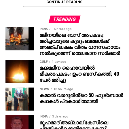
CONTINUE READING
എന്റെ വിശ്വാസം,” – ജെസി ഐസന്‍ബെര്‍ഗ് പറഞ്ഞു.
താന്‍ ഇതുവരെ ഇന്ത്യ സന്ദര്‍ശിച്ചിട്ടില്ല എങ്കിലും
TRENDING
നേപ്പാളില്‍ എത്തിയിട്ടുണ്ടെന്നും, നേപ്പാളിന്
ഇന്ത്യയോട് സാമ്യമുണ്ടെന്ന് തോന്നിയെന്നും താരം
INDIA
16 hours ago
മദീനയിലെ ബസ് അപകടം;
കൂട്ടിച്ചേര്‍ത്തു.
മരിച്ചവരുടെ കുടുംബങ്ങള്‍ക്ക്
അഞ്ച് ലക്ഷം വീതം ധനസഹായം
രാജമൗലിയുടെ മുമ്പത്തെ ഹിറ്റ് ചിത്രങ്ങളായ
നല്‍കുമെന്ന് തെലങ്കാന സര്‍ക്കാര്‍
ബാഹുബലി 1, 2 എന്നിവ ഇന്ത്യന്‍ സിനിമയുടെ പുതിയ
GULF
1 day ago
ചരിത്രം രചിച്ചതാണ്. എന്നാല്‍ RRR അതിനെ മറികടന്ന്
മക്കമദീന ഹൈവേയില്‍
ലോകമൊട്ടാകെ ഇന്ത്യന്‍ സിനിമയുടെ മാനം
ഭീകരാപകടം: ഉംറ ബസ് കത്തി, 40
ഉയര്‍ത്തിയ ചിത്രമായി മാറി. ജെയിംസ് കാമറൂണ്‍,
പേര്‍ മരിച്ചു
സ്റ്റീഫന്‍ സ്പില്‍ബെര്‍ഗ്, ക്രിസ് ഹെംസ്വര്‍ത്ത്
NEWS
18 hours ago
തുടങ്ങിയ ഹോളിവുഡ് പ്രതിഭകളും ചിത്രത്തെ
കമാൽ വരദൂരിൻ്റെ 50 ഫുട്ബോൾ
പുകഴ്ത്തിയിരുന്നു.
കഥകൾ പ്രകാശിതമായി
ഇതിനിടെ, രാജമൗലി ഇപ്പോള്‍ മഹേഷ് ബാബു
നായകനായും പൃഥ്വിരാജ് സുകുമാരന്‍ വില്ലനായും
INDIA
3 days ago
മുഹമ്മദ് അഖ്‌ലാഖ് കേസിലെ
എത്തുന്ന പുതിയ ചിത്രത്തിന്റെ ഒരുക്കങ്ങളിലാണ്.
പ്രതികള്‍ക്കെതിരായ കേസ്