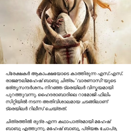
ഒരുങ്ങുന്നത് എന്നതിനാല്‍ തന്നെ തിയേറ്ററുകളില്‍
ഗംഭീരമായ കാഴ്ചാനുഭൂതി
സമ്മാനിക്കുമെന്നുറപ്പാണ്.ബാഹുബലിയും ആർ ആർ
ആറും ഒരുക്കിയ രാജമൗലിയുടെ ബ്രഹ്മാണ്ഡ ചിത്രം
വാരണാസി 2027ൽ തിയേറ്ററുകളിലേക്കെത്തും. പി ആർ
ഓ ആൻഡ് മാർക്കറ്റിംഗ് സ്ട്രാറ്റജിസ്റ്റ് : പ്രതീഷ് ശേഖർ.
പ്രേക്ഷകര്‍ ആകാംക്ഷയോടെ കാത്തിരുന്ന എസ്.എസ്.
രാജമൗലിമഹേഷ് ബാബു ചിത്രം ‘വാരണാസി’യുടെ
ഭര്തൃസന്ദര്‍ശനം നിറഞ്ഞ ട്രെയിലര്‍ വിസ്മയമായി
പുറത്തുവന്നു. ഹൈദരാബാദിലെ റാമോജി ഫിലിം
സിറ്റിയില്‍ നടന്ന അതിവിശാലമായ ചടങ്ങിലാണ്
ട്രെയിലര്‍ റിലീസ് ചെയ്തത്.
ചിത്രത്തില്‍ രുദ്ര എന്ന കഥാപാത്രമായി മഹേഷ്
ബാബു എത്തുന്നു. മഹേഷ് ബാബു, പ്രിയങ്ക ചോപ്ര,