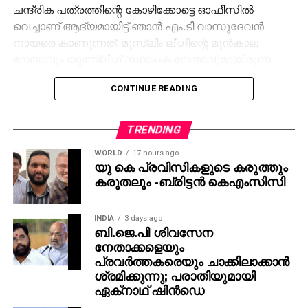
ചന്ദ്രിക പത്രത്തിന്റെ കോഴിക്കോട്ടെ ഓഫീസില്‍
വെച്ചാണ് ആദ്യമായിട്ട് ഞാന്‍ എം.ടി വാസുദേവന്‍
നായരെ കാണുന്നത്. മുസ്ലിം ലീഗിന്റെ മുന്‍കാല
നേതാവും യൂത്ത്ലീഗ് സ്ഥാപക നേതാവുമായിരുന്ന
കെ.കെ മുഹമ്മദ് സാഹിബിന്റെ കൂടെയായിരുന്ന
CONTINUE READING
അന്നത്തെ കാഴ്ച. മലയാളക്കരയുടെ തലമുതിര്‍ന്ന
എഴുത്തുകാരന്‍ എന്ന നിലക്ക് അദ്ദേഹത്തിന്റെ മാര്‍ഗ്ഗ
നിര്‍ദ്ദേശങ്ങള്‍ സമുദായത്തിന്റെ അക്ഷരവെളിച്ച
TRENDING
പ്രയാണങ്ങള്‍ക്ക് എന്നും കരുത്തായിരുന്നു. പഠന
WORLD
17 hours ago
കാലത്തേ ആ മഹാപ്രതിഭയുടെ എഴുത്തിന്റെ
യു കെ പ്രവിസികളുടെ കരുത്തും
ലോകത്തിലൂടെ സഞ്ചരിക്കാന്‍ വലിയ
കരുതലും -ബ്രിട്ടൻ കെഎംസിസി
താല്‍പര്യമായിരുന്നു. ഒമ്പതാം ക്ലാിസില്‍ സ്‌കൂളില്‍
പഠിക്കുമ്പോള്‍ എം.ടി പങ്കെടുക്കുന്ന കാണാനായി മാത്രം
INDIA
3 days ago
തലശ്ശേരി വരെ പോയ ഓര്‍മ്മകള്‍ ഇന്നും മനസ്സിലുണ്ട്.
ബി.ജെ.പി ശിവസേന
അക്കാലത്ത് അങ്ങനെയൊക്കെ സാഹസിക യാത്രകള്‍
നേതാക്കളെയും
പോകാന്‍ പ്രേരിപ്പിച്ചത് എം.ടിയെന്ന
പ്രവര്‍ത്തകരെയും ചാക്കിലാക്കാന്‍
മഹാപ്രതിഭയോടുള്ള വലിയ ആകര്‍ഷണം ഒന്നു
ശ്രമിക്കുന്നു; പരാതിയുമായി
ഏക്‌നാഥ് ഷിന്‍ഡെ
മാത്രമായിരുന്നു. മണിക്കൂറുകളോളം അദ്ദേഹത്തെ
കേട്ടിരിക്കാനും ആര്‍ക്കും മടുപ്പുണ്ടായിരുന്നില്ല.