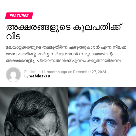
മെച്ചപ്പെടുത്തുന്നതിലും, വ്യാപാരത്തിലും പ്രാദേശിക
സ്ഥിരതയിലും സഹകരണം വർധിപ്പിക്കുന്നതിനുമുള്ള
FEATURES
തീരുമാനങ്ങൾ സന്ദർശനത്തിനിടയിൽ ഉണ്ടാകും
അക്ഷരങ്ങളുടെ കുലപതിക്ക്
എന്നാണ് പ്രതീക്ഷിക്കുന്നത്.
വിട
രണ്ട് പ്രധാന സമ്പദ്‌വ്യവസ്ഥകളായ ഇന്ത്യയും
മലയാളക്കരയുടെ തലമുതിര്‍ന്ന എഴുത്തുകാരന്‍ എന്ന നിലക്ക്
ചൈനയും ലോക സാമ്പത്തിക ക്രമത്തിൽ സ്ഥിരത
അദ്ദേഹത്തിന്റെ മാര്‍ഗ്ഗ നിര്‍ദ്ദേശങ്ങള്‍ സമുദായത്തിന്റെ
കൈവരിക്കുന്നതിന് ഒരുമിച്ച് പ്രവർത്തിക്കേണ്ടത്
അക്ഷരവെളിച്ച പ്രയാണങ്ങള്‍ക്ക് എന്നും കരുത്തായിരുന്നു
പ്രധാനമാണെന്ന് സന്ദർശനത്തിനു മുൻപായി ജപ്പാൻ
മാധ്യമത്തിനു നൽകിയ അഭിമുഖത്തിൽ പ്രധാനമന്ത്രി
Published
11 months ago
on
December 27, 2024
By
webdesk18
പറഞ്ഞു.