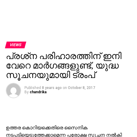
VIEWS
പ്രശ്‌ന പരിഹാരത്തിന് ഇനി
വേറെ മാര്‍ഗങ്ങളുണ്ട്, യുദ്ധ
സൂചനയുമായി ട്രംപ്
Published
8 years ago
on
October 8, 2017
By
chandrika
ഉത്തര കൊറിയക്കെതിരെ സൈനിക
നടപടിയെടുത്തേക്കാമെന്ന പരോക്ഷ സൂചന നല്‍കി