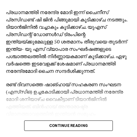
തെരഞ്ഞെടുപ്പ് കമ്മീഷന്റെ പിടിവാശി ബിജെപിയെ
പ്രധാനമന്ത്രി നരേന്ദ്ര മോദി ഇന്ന് ചൈനീസ്
സഹായിക്കാനാണ്. അതിനിടെയാണ് എസ് ഐ ആര്‍
പ്രസിഡണ്ട് ഷി ജിൻ പിങ്ങുമായി കൂടിക്കാഴ്ച നടത്തും.
മറയാക്കി സിപിഎം കള്ളവോട്ട് ചേര്‍ക്കലും, വോട്ടു
ടിയാൻജിനിൽ വച്ചാകും കൂടിക്കാഴ്ച. യുഎസ്
നിഷേധിക്കലും നടത്തുന്നത്. ബിജെപിയെപ്പോലെ
പ്രസിഡന്റ് ഡോണൾഡ് ട്രംപിന്റെ
സിപിഎമ്മിന്റെ കപട മതേതരവാദവും ജനാധിപത്യ
ഇന്ത്യയ്ക്കുമേലുള്ള 50 ശതമാനം തീരുവയെ തുടർന്ന്
സംവിധാനത്തിന് ശാപമാണ്. രാഷ്ട്രീപക്ഷപാത
ഇന്ത്യ- യു എസ് വ്യാപാര സംഘർഷങ്ങളുടെ
നിലപാടിന്റെ പേരില്‍ സിപിഎമ്മിന്റെ ഭീഷണിയാണ്
പശ്ചാത്തലത്തിൽ നിർണ്ണായകമാണ് കൂടിക്കാഴ്ച. ഏഴു
പയ്യന്നൂരില്‍ ബിഎല്‍ഒയുടെ ആത്മഹത്യയ്ക്ക്
വർഷത്തെ ഇടവേളക്ക് ശേഷമാണ് പ്രധാനമന്ത്രി
കാരണമെന്നും കെസി വേണുഗോപാല്‍ പറഞ്ഞു.
നരേന്ദ്രമോദി ചൈന സന്ദർശിക്കുന്നത്.
രണ്ട് ദിവസത്തെ ഷാങ്ഹായ് സഹകരണ സംഘടന
(എസ്‌സി‌ഒ) ഉച്ചകോടിക്കായി പ്രധാനമന്ത്രി നരേന്ദ്ര
മോദി ശനിയാഴ്ച വൈകീട്ടാണ് ടിയാൻജിനിൽ
എത്തിയത്. ബിൻഹായ് അന്താരാഷ്ട്ര
വിമാനത്താവളത്തിൽ ഇന്ത്യൻ സമൂഹം
നരേന്ദ്രമോദിയ്ക്ക് ഊഷ്മള സ്വീകരണം നൽകി. 2020
CONTINUE READING
ലെ ഗാൽവാൻ താഴ്‌വരയിലെ
സംഘർഷത്തിനുശേഷമുള്ള ബന്ധം