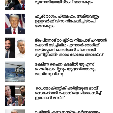
മുന്നോടിയായി ട്രംപ് ഭരണകൂടം
RELATED TOPICS:
NORTH KOREA
TRUMP
ഹൃദ്രോഗം, പ്രമേഹം, അമിതവണ്ണം
UP NEXT
ഉള്ളവര്‍ക്ക് വിസ നിഷേധിച്ച് ട്രംപ്
പി.ജയരാജനെതിരെ കൊലവിളി പ്രസംഗം:
ഭരണകൂടം
വി.മുരളീധരനും ബിജെപി
പ്രവര്‍ത്തകര്‍ക്കുമെതിരെ കേസെടുത്തു
ട്രംപിനോട് രാഷ്ട്രീയ നിലപാട് പറയാന്‍
DON'T MISS
മംദാനി മടിച്ചില്ല; എന്നാല്‍ മോദിക്ക്
ഇനി പ്രശ്‌ന പരിഹാരത്തിന് വറെ മാര്‍ഗങ്ങളുണ്ട്
അടിമപ്പണി ചെയ്യാന്‍ പിണറായി
യുദ്ധ സൂചനയുമായി ട്രംപ്,
മുന്നിട്ടിറങ്ങി -താരാ ടോജോ അലക്‌സ്
ദക്ഷിണ ചൈന കടലില്‍ യുഎസ്
ഹെലികോപ്റ്ററും യുദ്ധവിമാനവും
തകര്‍ന്നു വീണു
‘ഡെമോക്രാറ്റിക് പാര്‍ട്ടിയുടെ ഭാവി’;
സൊഹ്റാന്‍ മംദാനിയെ പ്രശംസിച്ച്
ഇലോണ്‍ മസ്‌ക്
റഷ്യന്‍ എണ്ണ ഇന്ത്യ പൂര്‍ണമായും