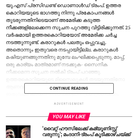
യു.എസ് പ്രസിഡണ്ട് ഡൊണാള്‍ഡ് ട്രംപ്. ഉത്തര
കൊറിയയുടെ ഭാഗത്തു നിന്നു പ്രകോപനങ്ങള്‍
തുടരുന്നതിനിടെയാണ് അമേരിക്ക കടുത്ത
നീക്കങ്ങളിലേക്കെന്ന സൂചന പുറത്തു വിട്ടിരിക്കുന്നത്. 25
വര്‍ഷമായി ഉത്തരകൊറിയയോട് അമേരിക്ക ചര്‍ച്ച
നടത്തുന്നുണ്ട്. കരാറുകള്‍ പലതും ഒപ്പുവച്ചു.
അതൊന്നും ഇതുവരെ നടപ്പായിട്ടില്ല. കരാറുകള്‍
മഷിയുണങ്ങുന്നതിനു മുമ്പേ ലംഘിക്കപ്പെടുന്നു. മാപ്പ്,
ഒരു കാര്യം മാത്രമാണ് നടക്കുക- സൈനിക
നീക്കമെന്ന സൂചന നല്‍കി ട്രംപ് പറഞ്ഞു.
ഉത്തരകൊറിയയുടെ മിസൈലുകള്‍ തടയുന്നതിനോ
ആണവ പരീണങ്ങള്‍ തടയുന്നതിനോ യു.എസ്
CONTINUE READING
ഇതുവരെ കര്‍ശന നടപടികളൊന്നുമെടുത്തിട്ടില്ല.
എന്നാല്‍ കൊറിയയെ ഉന്മൂലനം ചെയ്യുമെന്ന് ട്രംപ്
ADVERTISEMENT
നേരത്തെ പറഞ്ഞിരുന്നു. ഇറാന്‍, ഉത്തര ഇസ്ലാമിക്
സ്റ്റേറ്റ് വിഷയങ്ങളില്‍ പ്രതികരിക്കവെ ചുഴലിക്കാറ്റിനു
YOU MAY LIKE
മുമ്പേയുള്ള ശാന്തതയാണ് യുഎസിന്റേതെന്നും ്ട്രംപ്
‘വൈറ്റ് ഹൗസിലേക്ക് കമ്യൂണിസ്റ്റ്
വ്യക്തമാക്കി.
വരുന്നു’; മംദാനി-ട്രംപ് കൂടിക്കാഴ്ചയ്ക്ക്