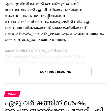
എഐസിസി ജനറല്‍ സെക്രട്ടറി കെസി
വേണുഗോപാല്‍ എംപി. ബിജെപി ഭരിക്കുന്ന
സംസ്ഥാനങ്ങളില്‍ നടപ്പിലാക്കുന്ന
ജനാധിപത്യധ്വംസനം കേരളത്തില്‍ സിപിഎം
അനുവര്‍ത്തിക്കുകയാണ്. പരാജയഭീതിയാണ്
ബിജെപിയെയും സിപിഎമ്മിനെയും നയിക്കുന്നതെന്നും
കെസി വേണുഗോപാല്‍ പറഞ്ഞു.
കോണ്‍ഗ്രസ് അനുകൂല നിലപാട്
സ്വീകരിച്ചതിനാലാണ് സംവിധായകന്‍ വിഎം
വിനുവിന്റെ വോട്ട് നിഷേധിച്ചത്. കോഴിക്കോട്
കോര്‍പറേഷന്‍ തെരഞ്ഞെടുപ്പില്‍ യുഡിഎഫ്
CONTINUE READING
സ്ഥാനാര്‍ത്ഥിയാണ് വിനു. മുന്‍ തെരഞ്ഞെടുപ്പുകളില്‍
വോട്ട് ചെയ്ത വിനുവിനും കുടുംബത്തിനും വോട്ട്
നിഷേധിക്കുന്നത് മൗലികാവകാശങ്ങളുടെ ലംഘനമാണ്.
അധികാര ദുര്‍വിനിയോഗത്തിലൂടെ തിരുവനന്തപുരം
INDIA
കോര്‍പ്പറേഷനിലെ മുട്ടട വാര്‍ഡില്‍ യുഡിഎഫിന്
ഏഴു വർഷത്തിന് ശേഷം
വേണ്ടി മത്സരിക്കുന്ന വൈഷ്ണ സുരേഷിന് വോട്ടില്ലെന്ന്
ചൈന സന്ദർശനം; മോദി- ഷി
വരുത്തിതീര്‍ത്ത് അവരുടെ സ്ഥാനാര്‍ത്ഥിത്വം റദ്ദ്