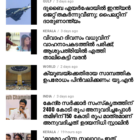
GULF
3 days ago
അദ്ദേഹം ഗള്‍ഫില്‍ വരുന്ന സമയങ്ങളിലും കാണാനും
ദുബൈ എയര്‍ഷോയില്‍ ഇന്ത്യന്‍
ജെറ്റ് തകര്‍ന്നുവീണു; പൈലറ്റിന്
അദ്ദേഹത്തെ കേള്‍ക്കാനും ഏത് തിരക്കിനിടയിലും
ദാരുണാന്ത്യം
സമയം കണ്ടത്തിയിരുന്നു
KERALA
3 days ago
പത്മഭൂഷണ്‍, ജ്ഞാനപീഠം, എഴുത്തച്ഛന്‍ പുരസ്‌കാരം,
വിവാഹ ദിവസം വധുവിന്
ജെ സി ഡാനിയേല്‍ പുരസ്‌കാരം, പ്രഥമ കേരള
വാഹനാപകടത്തില്‍ പരിക്ക്;
ആശുപത്രിയില്‍ എത്തി
ജ്യോതി പുരസ്‌കാരം, കേരള നിയമസഭ പുരസ്‌കാരം
താലികെട്ടി വരന്‍
തുടങ്ങി പുരസ്‌കാരങ്ങളുടെ നിറവ്’എം ടി’ എന്ന
രണ്ടക്ഷരത്തെ മലയാള സാഹിത്യ നഭസ്സില്‍
WORLD
2 days ago
ക്യൂബയ്ക്കെതിരായ സാമ്പത്തിക
അനശ്വരനാക്കി നിര്‍ത്തി. സാധാരണക്കാരുടെ
ഉപരോധം പിന്‍വലിക്കണം: യു.എന്‍
ജീവിതയാത്രകളെയും വേദനകളെയും തന്‍മയത്വം
ചോരാതെ മലയാളി ആസ്വദിച്ചു വായിച്ചു. പ്രവാസ
ലോകത്തെ ജീവിതത്തിരക്കുകളിലേക്ക് പോവേണ്ടി
INDIA
3 days ago
കേന്ദ്ര സര്‍ക്കാര്‍ സംസ്‌കൃതത്തിന്
വന്നപ്പോഴും മനസ്സിന്റെ ഒരു കോണില്‍ എം.ടിയുടെ
2400 കോടി രൂപ അനുവദിച്ചപ്പോള്‍
ലോകങ്ങള്‍ എന്നും നിറഞ്ഞു നിന്നു.
തമിഴിന് 150 കോടി രൂപ മാത്രമാണ്
അനുവദിച്ചത്: ഉദയനിധി സ്റ്റാലിന്‍
പ്രവാസികളുമായി അദ്ദേഹം വലിയ ബന്ധം
പുലര്‍ത്തിയിരുന്നു. വിവിധ കാലങ്ങളില്‍ അദ്ദേഹവും
KERALA
19 hours ago
‘ഓരോ ഹിന്ദു സഖാവും ഇത്
മരുഭൂമിയിലെ മരുപ്പച്ചയില്‍ ജീവിതപ്പച്ച തേടെയെത്തിയ